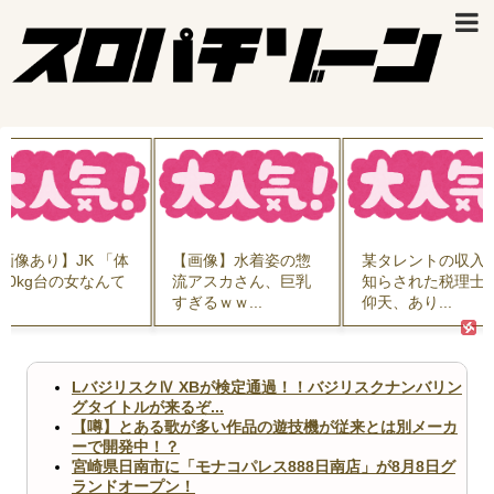
画像あり】JK 「体
【画像】水着姿の惣
某タレントの収入
40kg台の女なんて
流アスカさん、巨乳
知らされた税理士
..
すぎるｗｗ...
仰天、あり...
LバジリスクⅣ XBが検定通過！！バジリスクナンバリン
グタイトルが来るぞ...
【噂】とある歌が多い作品の遊技機が従来とは別メーカ
ーで開発中！？
宮崎県日南市に「モナコパレス888日南店」が8月8日グ
ランドオープン！