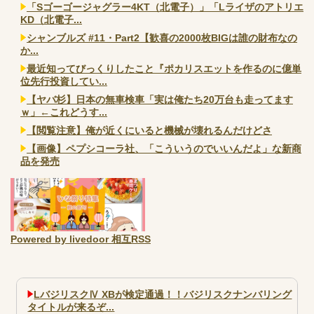
「Sゴーゴージャグラー4KT（北電子）」「Lライザのアトリエ
KD（北電子...
シャンブルズ #11・Part2【歓喜の2000枚BIGは誰の財布なの
か...
最近知ってびっくりしたこと『ポカリスエットを作るのに億単
位先行投資してい...
【ヤバ杉】日本の無車検車「実は俺たち20万台も走ってます
ｗ」←これどうす...
【閲覧注意】俺が近くにいると機械が壊れるんだけどさ
【画像】ペプシコーラ社、「こういうのでいいんだよ」な新商
品を発売
Powered by livedoor 相互RSS
LバジリスクⅣ XBが検定通過！！バジリスクナンバリング
タイトルが来るぞ...