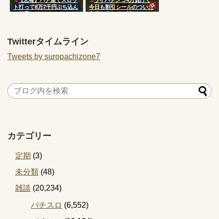
ト打って8万7千円ぶち込ん
今日も割引シールのついた
だ結果ｗｗｗ
弁当を食べる 誰がこんな
国にした
Twitterタイムライン
Tweets by suropachizone7
カテゴリー
定期
(3)
未分類
(48)
雑談
(20,234)
パチスロ
(6,552)