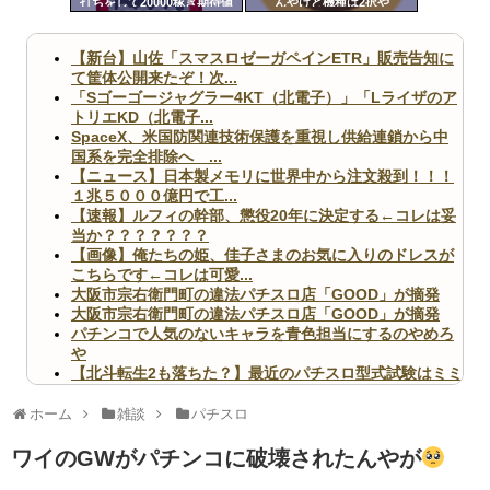
打ちをして20000稼ぎ期待値
んやけど機種は2択や
ツー
稼働をして27000円失う
ル
【新台】山佐「スマスロゼーガペインETR」販売告知に
て筐体公開来たぞ！次...
「Sゴーゴージャグラー4KT（北電子）」「Lライザのア
トリエKD（北電子...
SpaceX、米国防関連技術保護を重視し供給連鎖から中
国系を完全排除へ ...
【ニュース】日本製メモリに世界中から注文殺到！！！
１兆５０００億円で工...
【速報】ルフィの幹部、懲役20年に決定する←コレは妥
当か？？？？？？？
【画像】俺たちの姫、佳子さまのお気に入りのドレスが
こちらです←コレは可愛...
大阪市宗右衛門町の違法パチスロ店「GOOD」が摘発
大阪市宗右衛門町の違法パチスロ店「GOOD」が摘発
パチンコで人気のないキャラを青色担当にするのやめろ
や
【北斗転生2も落ちた？】最近のパチスロ型式試験はミミ
ズ的な何かが通りにく...
無職のパチンコカス(22)なんやが、ワイの人生どれくら
ホーム
雑談
パチスロ
いヤバいか教えて？...
AngelBeats!とかいうクソアニメの思い出ｗｗｗ
ワイのGWがパチンコに破壊されたんやが