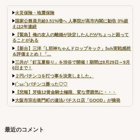
「繚乱の刻系」の連続演出信頼
度が公開される！みんなの体感
と比べてどうよ？
火災保険・地震保険
国家公務員月給3.51%増へ 人事院が高市内閣に勧告 3%超
えは2年連続
【緊急】俺の友人の離婚が決定したんだがちょっと困って
ることがある
【新台】三洋「L邪神ちゃんドロップキック」5ch実戦感想
＆評価まとめ！「...
三共が「釘玉夏祭り」を渋谷で開催！期間は8月29日～9月
6日まで！
２円パチンコを打つ事を決意しました。
(´;ω;`)パチンコ勝った♡♡
【悲報】牙狼12黄金騎士極限、変な雰囲気に・・・
大阪市宗右衛門町の違法パチスロ店「GOOD」が摘発
【北斗転生2も落ちた？】最近のパチスロ型式試験はミミズ
的な何かが通りにく...
【実戦報告】e黄門ちゃま寿限無 初日の評判まとめ！コン
プ報告あり！弱予告...
最近のコメント
アズールレーン スロット評価はコイン持ちの悪い疑似ボ天