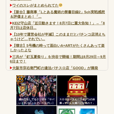
ワイのスレがまとめられてた
【新台】藤商事「Lとある魔術の禁書目録2」5ch実戦感想
＆評価まとめ！「...
KEIZ守山店「近日動きます！8月7日に重大告知！」→「8
月7日は店休日...
【10年で運営会社が半減】このままだとパチンコ店消えち
ゃうけど…それでい...
【懐古】5号機の時って面白いA+ARTがたくさんあって楽
しかったよな
三共が「釘玉夏祭り」を渋谷で開催！期間は8月29日～9月
6日まで！
大阪市宗右衛門町の違法パチスロ店「GOOD」が摘発
パチンコで人気のないキャラを青色担当にするのやめろや
ワイ、パチンコ屋店員の目の前で会員カードを握り潰し
「今までありがとう」と...
コテ
無職のパチンコカス(22)なんやが、ワイの人生どれくらい
リン
ヤバいか教えて？...
連れ打ちしてるクソガキ「ヤバ
スロッターさん「マギレコの冷
- 固
AngelBeats!とかいうクソアニメの思い出ｗｗｗ
い！ヤバい！エグい！エグい！
遇ってどんな感じになるの？」
アツい！アツい！」←語彙力無
定リ
さすぎだろｗｗｗ