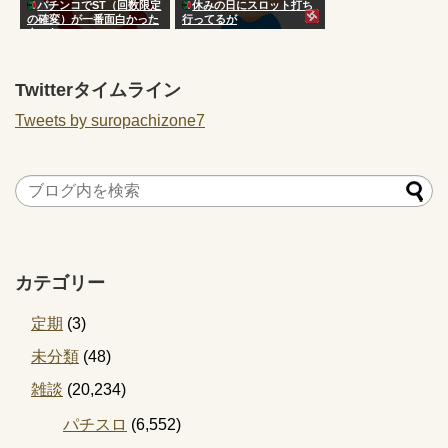
パチンコでST（回数限定
休みの日にスロット打ち
の確変）が一番面白かった
行ってるが
台て何？
Twitterタイムライン
Tweets by suropachizone7
カテゴリー
定期
(3)
未分類
(48)
雑談
(20,234)
パチスロ
(6,552)