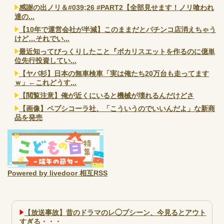
感謝の出ノリ＆#039;26 #PART2【全部見せます！ノリ喰われ
達の...
【10年で運営会社が半減】このままだとパチンコ店消えちゃう
けど…それでい...
最近知ってびっくりしたこと『ポカリスエットを作るのに億単
位先行投資してい...
【ヤバ杉】日本の無車検車「実は俺たち20万台も走ってます
ｗ」←これどうす...
【閲覧注意】俺が近くにいると機械が壊れるんだけどさ
【画像】ペプシコーラ社、「こういうのでいいんだよ」な新商
品を発売
Powered by livedoor 相互RSS
【放送事故】昔のドラマのレ◯プシーン、今見るとアウト
すぎる・・・