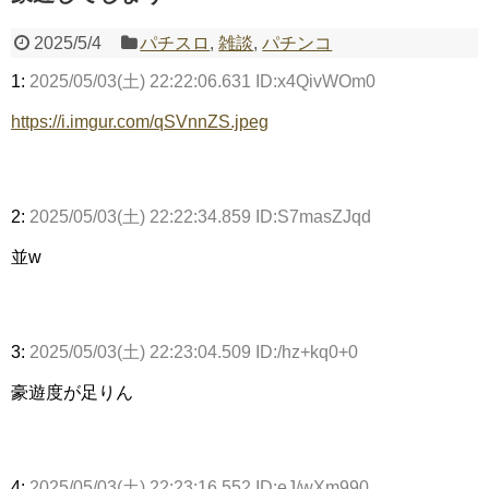
2025/5/4
パチスロ
,
雑談
,
パチンコ
Powered by livedoor 相互RSS
1:
2025/05/03(土) 22:22:06.631 ID:x4QivWOm0
https://i.imgur.com/qSVnnZS.jpeg
2:
2025/05/03(土) 22:22:34.859 ID:S7masZJqd
並w
3:
2025/05/03(土) 22:23:04.509 ID:/hz+kq0+0
豪遊度が足りん
4:
2025/05/03(土) 22:23:16.552 ID:eJ/wXm990