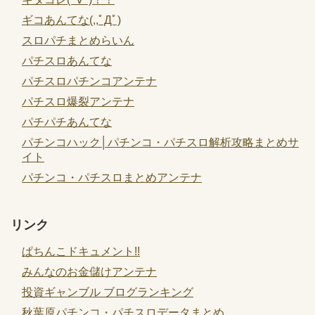
ギコあんてな(,,ﾟДﾟ)
スロパチまとめらいん
パチスロあんてな
パチスロパチンコアンテナ
パチスロ爆裂アンテナ
パチパチあんてな
パチンコハック│パチンコ・パチスロ解析攻略まとめサ
イト
パチンコ・パチスロまとめアンテナ
リンク
ぱちんこドキュメント!!
みんなのお金儲けアンテナ
投資ギャンブル ブログランキング
秋葉原パチンコ・パチスロデータまとめ