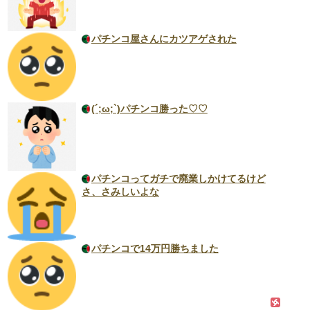
パチンコ屋さんにカツアゲされた
(´;ω;`)パチンコ勝った♡♡
パチンコってガチで廃業しかけてるけど
さ、さみしいよな
パチンコで14万円勝ちました