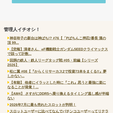
管理人イチオシ！
神谷玲子の新台は神ぱち!? #76【「Pぱちんこ押忍!番長 漢の
頂 99...
【悲報】演者さん、eF機動戦士ガンダムSEEDクライマックス
で誤って計数...
回胴の鉄人・鉄人リーグタッグ戦 #05・前編【シリーズ
2026】
松に翼 #08【『からくりサーカス2で投資73本をまくる!!』夢
しかない...
【有能】 他者にイラッとした時に『これ』思うと最強に楽に
なることが発覚！...
【AM4】 さすがにDDR5へ乗り換えるタイミング逃し感が半端
ない
2026年7月に最も売れたスロットが判明！
スロットユーザーに比べてなんでパチンコユーザーってリテラ