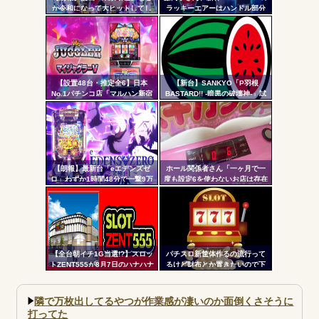
か令和になって大ヒットしてし
ラッキーエアーはハンドル部分
ツー
まうｗｗｗ
からのみで枠上部からの風は無
い模様。ヅラに配慮したか？
ル
【設置48台・推定全6】日本
【新台】SANKYO「P羽根
No.1パチンコ店「マルハン新宿
BASTARD!! -暗黒の破壊神-」試
東宝ビル店」のマイジャグラ
打動画公開後の反応まとめ！ポ
ー、とんでもない事になるｗｗ
チーズっぽい役物で間違いなく
ｗｗｗ
面白いし、月2万円...
【朗報】最新台「eエデンズゼ
ホール関係者さん「一ヶ月で一
ロ」わずか1時間48分で一撃9万
度も設定6を使わないお店は存在
5000発コンプリートを達成して
しないと思っています。6使った
しまうｗ 究極LT期待出玉2万発
事がない店長も存在しないと思
超えの現行最強スペックは伊達
う」←これガチ?！
じゃないな…
【全台朝イチ1G当選!?】スロッ
パチスロ新筐体作るの流行って
トZENT555が8月7日のハナハナ
るけど財布とか置きたいので下
にモーニングを仕込んだらしい
皿とか今まで通りがいいわ
ｗｗｗｗ
隣で万枚出してるやつが作業感が凄いのか面倒くさそうに
打ってた