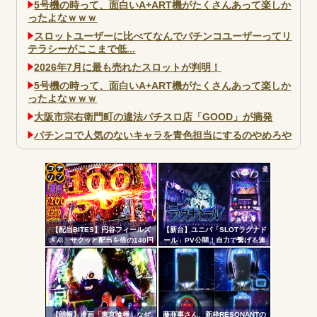
5号機の時って、面白いA+ART機がたくさんあって楽しか
ったよなｗｗｗ
スロットユーザーに比べてなんでパチンコユーザーってリ
テラシーがここまで低...
2026年7月に最も売れたスロットが判明！
5号機の時って、面白いA+ART機がたくさんあって楽しか
ったよなｗｗｗ
大阪市宗右衛門町の違法パチスロ店「GOOD」が摘発
パチンコで人気のないキャラを青色担当にするのやめろや
ワイ、パチンコ屋店員の目の前で会員カードを握り潰し
「今までありがとう」と...
無職のパチンコカス(22)なんやが、ワイの人生どれくらい
コテ
ヤバいか教えて？...
リン
AngelBeats!とかいうクソアニメの思い出ｗｗｗ
【配当BITES】円谷フィールズ
【新台】ユニバ「SLOTラグナド
- 固
さん、サクッと配当を倍の140円
ール」PV公開！自力で繋げる連
に爆上げ。ストップ高へ【株価
鎖の爽怪感！！！
定リ
飛行隊】
ンク
自動
Powered by livedoor 相互RSS
更新
【朗報】漫画「東京喰種」なぜ
藤商事さん、新枠RESONANTの