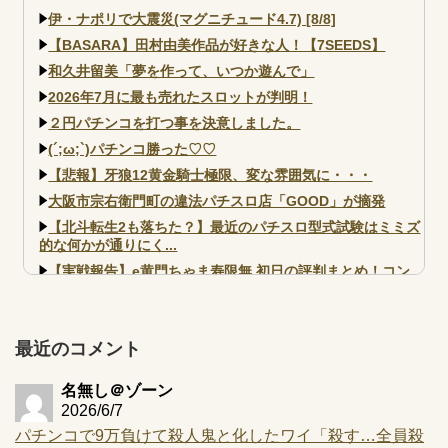
伊・ナポリで大震災(マグニチュード4.7) [8/8]
【BASARA】田村由美作品が好きな人！【7SEEDS】
和久井留美「夢を作って、いつか遊んで」
2026年7月に最も売れたスロットが判明！
２円パチンコを打つ事を決意しました。
(´;ω;`)パチンコ勝った♡♡
【悲報】牙狼12黄金騎士極限、変な雰囲気に・・・
大阪市宗右衛門町の違法パチスロ店「GOOD」が摘発
【北斗転生2も落ちた？】最近のパチスロ型式試験はミミズ
的な何かが通りにく...
【実戦報告】e黄門ちゃま寿限無 初日の評判まとめ！コン
プ報告あり！弱予告...
アズールレーン スロット評価はコイン持ちの悪い疑似ボ天
井の軽い絆？
最近のコメント
名無し＠ゾーン
2026/6/7
パチンコで9万負けて殺人鬼と化したワイ「殺す…全員殺
Powered by livedoor 相互RSS