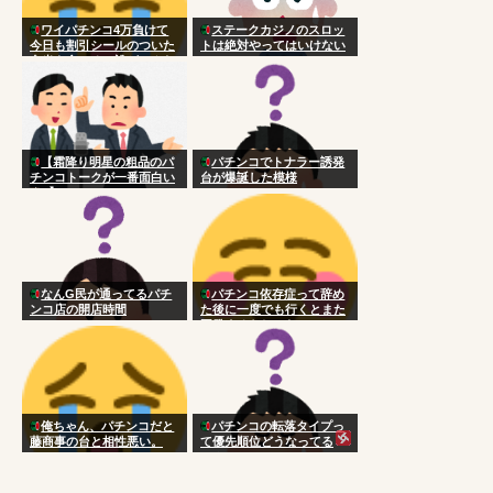
ワイパチンコ4万負けて
ステークカジノのスロッ
今日も割引シールのついた
トは絶対やってはいけない
弁当を食べる 誰がこんな
国にした
【霜降り明星の粗品のパ
パチンコでトナラー誘発
チンコトークが一番面白い
台が爆誕した模様
★1】
なんG民が通ってるパチ
パチンコ依存症って辞め
ンコ店の開店時間
た後に一度でも行くとまた
再発するらしいな
俺ちゃん、パチンコだと
パチンコの転落タイプっ
藤商事の台と相性悪い。
て優先順位どうなってる
の？