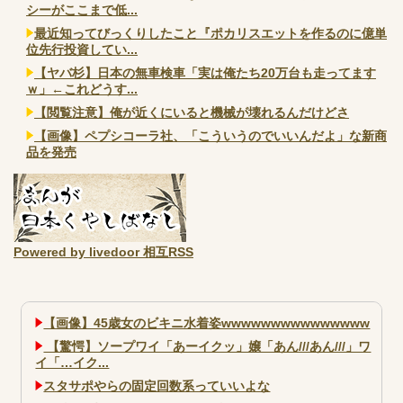
シーがここまで低...
最近知ってびっくりしたこと『ポカリスエットを作るのに億単
位先行投資してい...
【ヤバ杉】日本の無車検車「実は俺たち20万台も走ってます
ｗ」←これどうす...
【閲覧注意】俺が近くにいると機械が壊れるんだけどさ
【画像】ペプシコーラ社、「こういうのでいいんだよ」な新商
品を発売
Powered by livedoor 相互RSS
【画像】45歳女のビキニ水着姿wwwwwwwwwwwwwww
【驚愕】ソープワイ「あーイクッ」嬢「あん///あん///」ワ
イ「…イク...
スタサポやらの固定回数系っていいよな