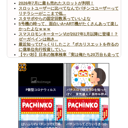
2026年7月に最も売れたスロットが判明！
スロットユーザーに比べてなんでパチンコユーザーって
リテラシーがここまで低...
スタサポやらの固定回数系っていいよな
5号機の時って、面白いA+ART機がたくさんあって楽し
かったよなｗｗｗ
スマスロモンキーターンⅥが2027年1月以降に登場！？
ゼーガペインは抱き...
最近知ってびっくりしたこと『ポカリスエットを作るの
に億単位先行投資してい...
【ヤバ杉】日本の無車検車「実は俺たち20万台も走って
ますｗ」←これどうす...
【閲覧注意】俺が近くにいると機械が壊れるんだけどさ
【画像】ペプシコーラ社、「こういうのでいいんだよ」
な新商品を発売
コテ
リン
P新型コロナウィルス
パチスロで頭文字Dを知った
- 固
ぼく、意気揚々と原作を読ん
だら第一話からなつきがパパ
定リ
活してて困惑
Powered by livedoor 相互RSS
ンク
自動
更新
はいふりのパチンコで2万発
パチンコってどういうきっか