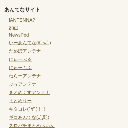
あんてなサイト
!ANTENNA?
2get
NewsPod
いーあんてな(#ﾟｗﾟ)
だめぽアンテナ
にゅーぷる
にゅーもふ
ねらーアンテナ
ぷぅアンテナ
まとめくすアンテナ
まとめりー
キタコレ(ﾟ∀ﾟ)！！
ギコあんてな(,,ﾟДﾟ)
スロパチまとめらいん