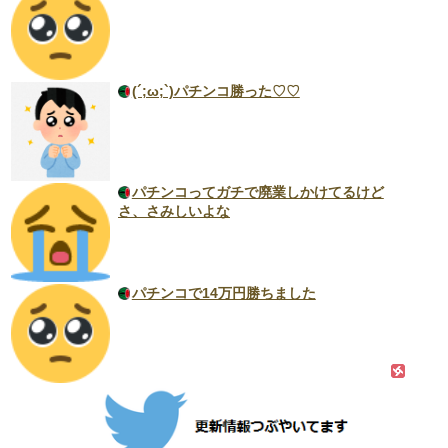
(´;ω;`)パチンコ勝った♡♡
パチンコってガチで廃業しかけてるけど
さ、さみしいよな
パチンコで14万円勝ちました