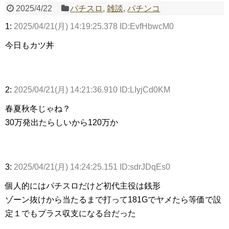
2025/4/22
パチスロ
,
雑談
,
パチンコ
1:
2025/04/21(月) 14:19:25.378 ID:EvfHbwcM0
Powered by livedoor 相互RSS
今日もカツ丼
2:
2025/04/21(月) 14:21:36.910 ID:LIyjCd0KM
春夏秋冬じゃね？
30万発出たらしいから120万か
3:
2025/04/21(月) 14:24:25.151 ID:sdrJDqEs0
個人的にはパチスロだけど初代主役は銭形
ゾーン抜けから当たるまで打って181Gでヤメたら等価で設
定１でもプラス収支になる台だった