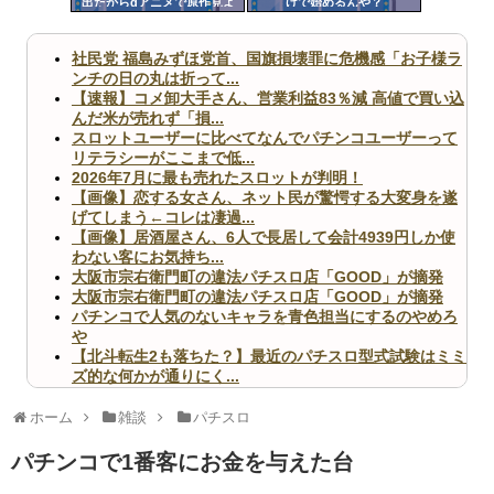
出たからdアニメで原作見よ
けで始めるんや？
ツー
うと思う
ル
社民党 福島みずほ党首、国旗損壊罪に危機感「お子様ラ
ンチの日の丸は折って...
【速報】コメ卸大手さん、営業利益83％減 高値で買い込
んだ米が売れず「損...
スロットユーザーに比べてなんでパチンコユーザーって
リテラシーがここまで低...
2026年7月に最も売れたスロットが判明！
【画像】恋する女さん、ネット民が驚愕する大変身を遂
げてしまう←コレは凄過...
【画像】居酒屋さん、6人で長居して会計4939円しか使
わない客にお気持ち...
大阪市宗右衛門町の違法パチスロ店「GOOD」が摘発
大阪市宗右衛門町の違法パチスロ店「GOOD」が摘発
パチンコで人気のないキャラを青色担当にするのやめろ
や
【北斗転生2も落ちた？】最近のパチスロ型式試験はミミ
ズ的な何かが通りにく...
無職のパチンコカス(22)なんやが、ワイの人生どれくら
いヤバいか教えて？...
ホーム
雑談
パチスロ
AngelBeats!とかいうクソアニメの思い出ｗｗｗ
パチンコで1番客にお金を与えた台