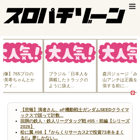
画像】765プロの
ブラジル「日本人を
森川ジョージ「み
井美希ちゃんとか
満載したトラックの
山アンチは正義を
うアイ...
ように扱え...
張する前に...
【悲報】演者さん、eF機動戦士ガンダムSEEDクライマ
ックスで誤って計数...
回胴の鉄人・鉄人リーグタッグ戦 #05・前編【シリーズ
2026】
松に翼 #08【『からくりサーカス2で投資73本をまく
る!!』夢しかない...