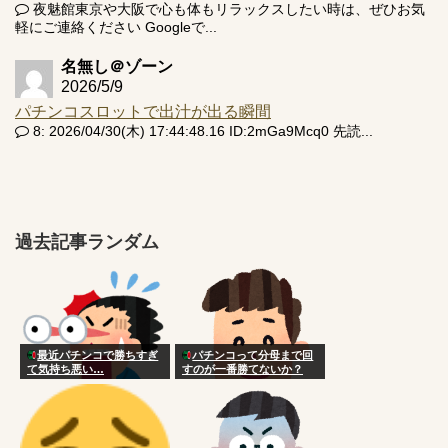
夜魅館東京や大阪で心も体もリラックスしたい時は、ぜひお気
軽にご連絡ください Googleで...
名無し＠ゾーン
2026/5/9
パチンコスロットで出汁が出る瞬間
8: 2026/04/30(木) 17:44:48.16 ID:2mGa9Mcq0 先読...
過去記事ランダム
最近パチンコで勝ちすぎ
パチンコって分母まで回
て気持ち悪い…
すのが一番勝てないか？