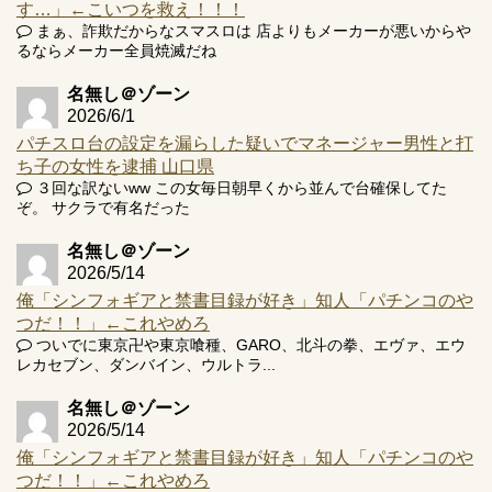
す…」←こいつを救え！！！
まぁ、詐欺だからなスマスロは 店よりもメーカーが悪いからや
るならメーカー全員焼滅だね
名無し＠ゾーン
2026/6/1
パチスロ台の設定を漏らした疑いでマネージャー男性と打
ち子の女性を逮捕 山口県
３回な訳ないww この女毎日朝早くから並んで台確保してた
ぞ。 サクラで有名だった
名無し＠ゾーン
2026/5/14
俺「シンフォギアと禁書目録が好き」知人「パチンコのや
つだ！！」←これやめろ
ついでに東京卍や東京喰種、GARO、北斗の拳、エヴァ、エウ
レカセブン、ダンバイン、ウルトラ...
名無し＠ゾーン
2026/5/14
俺「シンフォギアと禁書目録が好き」知人「パチンコのや
つだ！！」←これやめろ