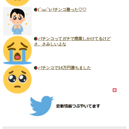
(´;ω;`)パチンコ勝った♡♡
パチンコってガチで廃業しかけてるけど
さ、さみしいよな
パチンコで14万円勝ちました