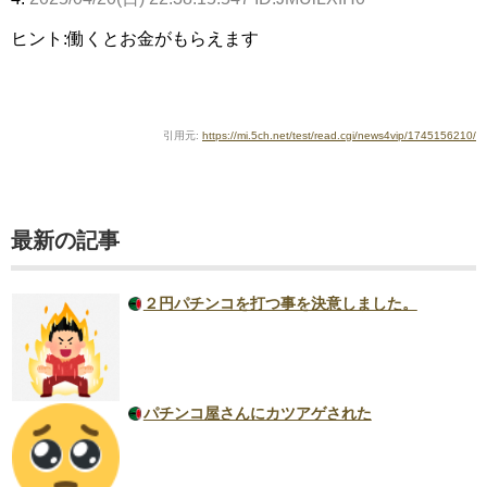
ヒント:働くとお金がもらえます
引用元:
https://mi.5ch.net/test/read.cgi/news4vip/1745156210/
最新の記事
２円パチンコを打つ事を決意しました。
パチンコ屋さんにカツアゲされた