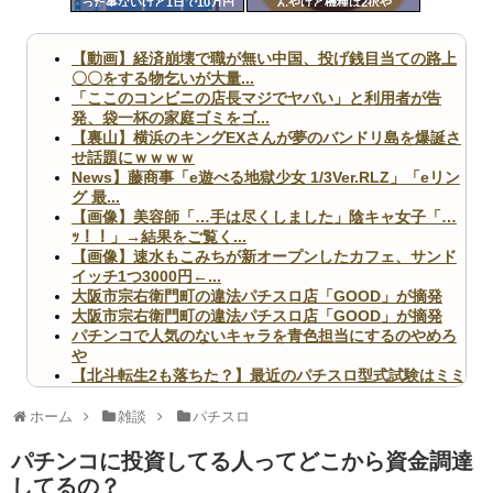
った事ないけど1日で10万円
んやけど機種は2択や
ツー
以上儲けたりした時ってどん
な気持ちなの？
ル
【動画】経済崩壊で職が無い中国、投げ銭目当ての路上
〇〇をする物乞いが大量...
「ここのコンビニの店長マジでヤバい」と利用者が告
発、袋一杯の家庭ゴミをゴ...
【裏山】横浜のキングEXさんが夢のバンドリ島を爆誕さ
せ話題にｗｗｗｗ
News】藤商事「e遊べる地獄少女 1/3Ver.RLZ」「eリン
グ 最...
【画像】美容師「…手は尽くしました」陰キャ女子「…
ｯ！！」→結果をご覧く...
【画像】速水もこみちが新オープンしたカフェ、サンド
イッチ1つ3000円←...
大阪市宗右衛門町の違法パチスロ店「GOOD」が摘発
大阪市宗右衛門町の違法パチスロ店「GOOD」が摘発
パチンコで人気のないキャラを青色担当にするのやめろ
や
【北斗転生2も落ちた？】最近のパチスロ型式試験はミミ
ズ的な何かが通りにく...
無職のパチンコカス(22)なんやが、ワイの人生どれくら
ホーム
雑談
パチスロ
いヤバいか教えて？...
AngelBeats!とかいうクソアニメの思い出ｗｗｗ
パチンコに投資してる人ってどこから資金調達
してるの？