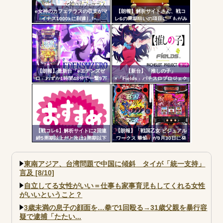
e女神のカフェテラスの収支がマ
【朗報】解析サイトさん、戦コ
イナス1000kに到達した…
レ6の周期狙いの項目に「もがみ
んの尻画像」を採用
【朗報】最新台「eエデンズゼ
【新台】「推しの子」
ロ」わずか1時間48分で一撃9万
×「Fields」パチスロプロジェク
5000発コンプリートを達成して
ト特報ムービー公開！推しの子
しまうｗ 究極LT期待出玉2万発
でBITESやれるんか！？_
超えの現行最強スペックは伊達
じゃないな…
【戦コレ6】解析サイトに2回連
【朗報】「戦国乙女 ビジュアル
続5周期以上だと次は3周期以下
ワークス 華焔」が9月30日に発
濃厚って書いてたのに3周期超え
売決定！定価3980円、P戦国乙
たんだが…ふざけんな！！！
女7・L戦国乙女5・グッズなどの
アートワーク集
東南アジア、台湾問題で中国に傾斜 タイが「統一支持」
言及 [8/10]
自立してる女性がいい＝仕事も家事育児もしてくれる女性
がいいということ？
3歳未満の息子の顔面を…拳で1回殴る→31歳父親を暴行容
疑で逮捕「たたい...