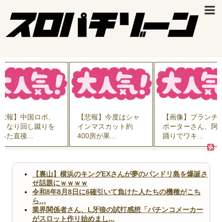
悲報】中国ロボ、
【悲報】今度はシャ
【画像】ブランチ
きなり回し蹴りを
インマスカット約
ポーターさん、阿
った直後...
400房が果...
踊りでワキ...
【裏山】横浜のキングEXさんが夢のバンドリ島を爆誕さ
せ話題にｗｗｗｗ
令和8年8月8日に6確引いて負けた人たちの機種がこち
ら…
業界関係者さん、L牙狼の試打感想「パチンコメーカー
がスロット作り始めまし...