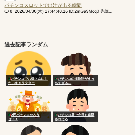
パチンコスロットで出汁が出る瞬間
8: 2026/04/30(木) 17:44:48.16 ID:2mGa9Mcq0 先読...
過去記事ランダム
パチンコでお嫁さんにし
パチンコの海物語がえっ
たいキャラクター
ちすぎる…
2円パチンコやろう
パチンコ屋で今日も遠隔
ぜ！！
されてる