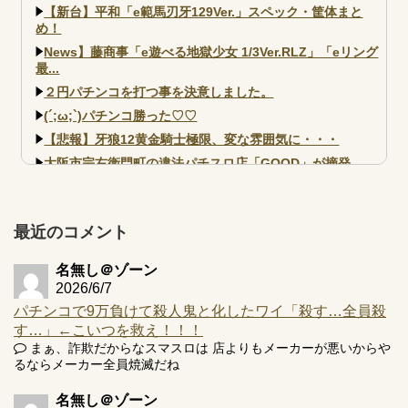
【新台】平和「e範馬刃牙129Ver.」スペック・筐体まと
め！
News】藤商事「e遊べる地獄少女 1/3Ver.RLZ」「eリング
最...
２円パチンコを打つ事を決意しました。
(´;ω;`)パチンコ勝った♡♡
【悲報】牙狼12黄金騎士極限、変な雰囲気に・・・
大阪市宗右衛門町の違法パチスロ店「GOOD」が摘発
【北斗転生2も落ちた？】最近のパチスロ型式試験はミミズ
的な何かが通りにく...
【実戦報告】e黄門ちゃま寿限無 初日の評判まとめ！コン
最近のコメント
プ報告あり！弱予告...
アズールレーン スロット評価はコイン持ちの悪い疑似ボ天
名無し＠ゾーン
井の軽い絆？
2026/6/7
パチンコで9万負けて殺人鬼と化したワイ「殺す…全員殺
す…」←こいつを救え！！！
まぁ、詐欺だからなスマスロは 店よりもメーカーが悪いからや
るならメーカー全員焼滅だね
Powered by livedoor 相互RSS
名無し＠ゾーン