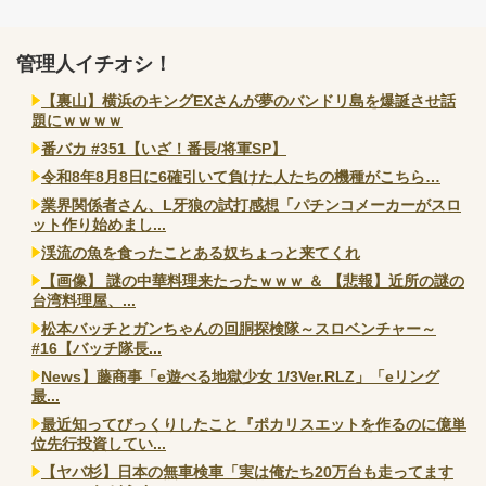
管理人イチオシ！
【裏山】横浜のキングEXさんが夢のバンドリ島を爆誕させ話
題にｗｗｗｗ
番バカ #351【いざ！番長/将軍SP】
令和8年8月8日に6確引いて負けた人たちの機種がこちら…
業界関係者さん、L牙狼の試打感想「パチンコメーカーがスロ
ット作り始めまし...
渓流の魚を食ったことある奴ちょっと来てくれ
【画像】 謎の中華料理来たったｗｗｗ ＆ 【悲報】近所の謎の
台湾料理屋、...
松本バッチとガンちゃんの回胴探検隊～スロベンチャー～
#16【バッチ隊長...
News】藤商事「e遊べる地獄少女 1/3Ver.RLZ」「eリング
最...
最近知ってびっくりしたこと『ポカリスエットを作るのに億単
位先行投資してい...
【ヤバ杉】日本の無車検車「実は俺たち20万台も走ってます