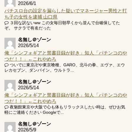
2026/6/1
パチスロ台の設定を漏らした疑いでマネージャー男性と打
ち子の女性を逮捕 山口県
３回な訳ないww この女毎日朝早くから並んで台確保してた
ぞ。 サクラで有名だった
名無し＠ゾーン
2026/5/14
俺「シンフォギアと禁書目録が好き」知人「パチンコのや
つだ！！」←これやめろ
ついでに東京卍や東京喰種、GARO、北斗の拳、エヴァ、エウ
レカセブン、ダンバイン、ウルトラ...
名無し＠ゾーン
2026/5/14
俺「シンフォギアと禁書目録が好き」知人「パチンコのや
つだ！！」←これやめろ
夜魅館東京や大阪で心も体もリラックスしたい時は、ぜひお気
軽にご連絡ください Googleで...
名無し＠ゾーン
2026/5/9