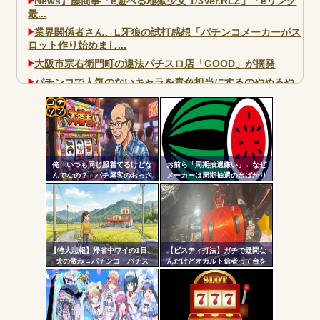
News】藤商事「e遊べる地獄少女 1/3Ver.RLZ」「eリング
最...
業界関係者さん、L牙狼の試打感想「パチンコメーカーがス
ロット作り始めまし...
大阪市宗右衛門町の違法パチスロ店「GOOD」が摘発
パチンコで人気のないキャラを青色担当にするのやめろや
ワイ、パチンコ屋店員の目の前で会員カードを握り潰し
「今までありがとう」と...
コテ
無職のパチンコカス(22)なんやが、ワイの人生どれくらい
ヤバいか教えて？...
リン
AngelBeats!とかいうクソアニメの思い出ｗｗｗ
俺「いつも同じ服着てるけどな
お前ら「周期抽選嫌い」←なぜ
- 固
んでなの？」パチ屋客のおっさ
メーカーは周期抽選の台ばかり
ん「別にいいでしょ！！！」←
出すんだ？
定リ
コイツｗｗ
ンク
自動
Powered by livedoor 相互RSS
更新
【特大悲報】帰省中ワイの1日、
【ビスティ打法】ガチで疑問な
犬の散歩→パチンコ・パチス
んだけどオカルト信者って台を
ツー
ロ これしかないｗ
休ませなかったら爆連したって
いう思考にはならないの？
ル