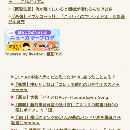
ｗ」←これどうす...
【閲覧注意】俺が近くにいると機械が壊れるんだけどさ
【画像】ペプシコーラ社、「こういうのでいいんだよ」な新商
品を発売
Powered by livedoor 相互RSS
こいつは本物の天才だと思ったやつに会ったことある？
【衝撃】痩せたい奴は「コレ」を飲むのガチでオススメｗ
ｗｗｗｗ
【新台】大都「パチスロVivy -Fluorite Eye's Song...
【朗報】藤商事開発室の独り言にてスマスロ禁書目録2の
「隠しボイス」＆「隠...
【裏山】横浜のキングEXさんが夢のバンドリ島を爆誕させ
話題にｗｗｗｗ