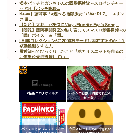
松本バッチとガンちゃんの回胴探検隊～スロベンチャー
～ #16【バッチ隊長...
News】藤商事「e遊べる地獄少女 1/3Ver.RLZ」「eリン
グ 最...
【新台】大都「パチスロVivy -Fluorite Eye's Song...
【朗報】藤商事開発室の独り言にてスマスロ禁書目録2の
「隠しボイス」＆「隠...
L戦国コレクション6に2000枚モードは存在するのか！？
挙動推測をする人...
最近知ってびっくりしたこと『ポカリスエットを作るの
に億単位先行投資してい...
【ヤバ杉】日本の無車検車「実は俺たち20万台も走って
ますｗ」←これどうす...
【閲覧注意】俺が近くにいると機械が壊れるんだけどさ
【画像】ペプシコーラ社、「こういうのでいいんだよ」
コテ
な新商品を発売
リン
P新型コロナウィルス
パチンコは数千円勝てればそ
- 固
れで良い
定リ
ンク
Powered by livedoor 相互RSS
自動
更新
パチンコとかスロットってや
今日スロット打ちに行きたい