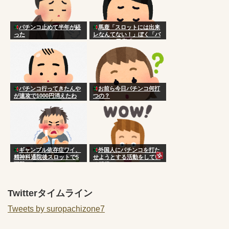
パチンコ止めて半年が経
馬鹿「スロットには出来
った
レなんてない！」ぼく「バ
ンドリ」馬鹿「…」
パチンコ行ってきたんや
お前ら今日パチンコ何打
が速攻で1000円消えたわ
つの？
ギャンブル依存症ワイ、
外国人にパチンコを打た
精神科通院後スロットで5
せようとする活動をしてい
万勝ち
る組織ｗｗｗ
Twitterタイムライン
Tweets by suropachizone7