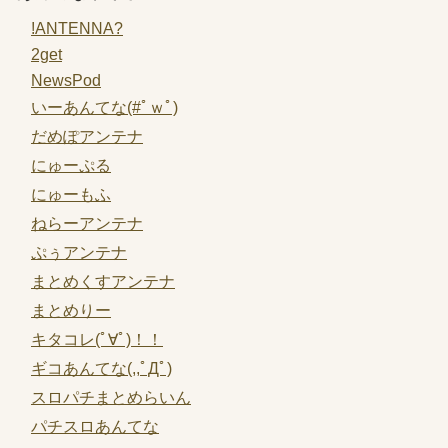
!ANTENNA?
2get
NewsPod
いーあんてな(#ﾟｗﾟ)
だめぽアンテナ
にゅーぷる
にゅーもふ
ねらーアンテナ
ぷぅアンテナ
まとめくすアンテナ
まとめりー
キタコレ(ﾟ∀ﾟ)！！
ギコあんてな(,,ﾟДﾟ)
スロパチまとめらいん
パチスロあんてな