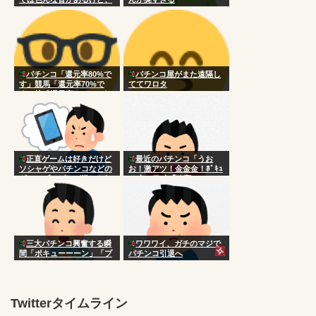
どれがいい？
パチンコ「還元率80%で
パチンコ屋がまた遠隔し
す」競馬「還元率70%で
ててワロタ
す」株「還元率105％です
w」
正直ゲームは好きだけど
最近のパチンコ「うお
ソシャゲやパチンコなどの
お！激アツ！金金金！ﾎﾟｷｭ
ギャンブルゲーが嫌いな奴
ｰﾝ！」ワイ「確変か？」
三大パチンコ興奮する瞬
ワワワイ、ガチのマジで
間「ポキューーーン」「プ
パチンコ引退へ
チュン！！！！…」
Twitterタイムライン