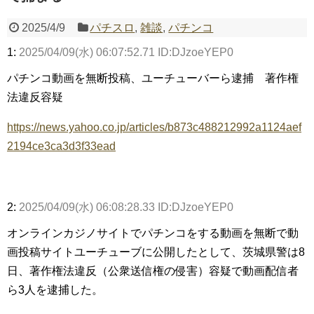
2025/4/9
パチスロ
,
雑談
,
パチンコ
1:
2025/04/09(水) 06:07:52.71 ID:DJzoeYEP0
Powered by livedoor 相互RSS
パチンコ動画を無断投稿、ユーチューバーら逮捕 著作権
法違反容疑
https://news.yahoo.co.jp/articles/b873c488212992a1124aef
2194ce3ca3d3f33ead
2:
2025/04/09(水) 06:08:28.33 ID:DJzoeYEP0
オンラインカジノサイトでパチンコをする動画を無断で動
画投稿サイトユーチューブに公開したとして、茨城県警は8
日、著作権法違反（公衆送信権の侵害）容疑で動画配信者
ら3人を逮捕した。