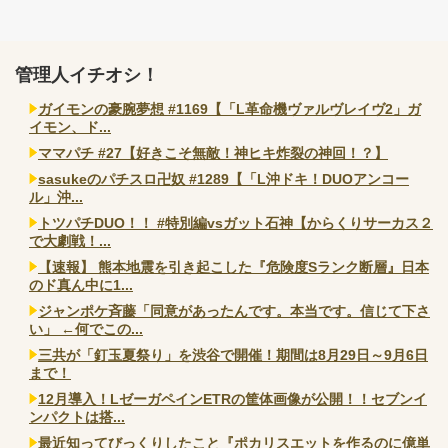
管理人イチオシ！
ガイモンの豪腕夢想 #1169【「L革命機ヴァルヴレイヴ2」ガ
イモン、ド...
ママパチ #27【好きこそ無敵！神ヒキ炸裂の神回！？】
sasukeのパチスロ卍奴 #1289【「L沖ドキ！DUOアンコー
ル」沖...
トツパチDUO！！ #特別編vsガット石神【からくりサーカス２
で大劇戦！...
【速報】 熊本地震を引き起こした『危険度Sランク断層』日本
のド真ん中に1...
ジャンポケ斉藤「同意があったんです。本当です。信じて下さ
い」 ←何でこの...
三共が「釘玉夏祭り」を渋谷で開催！期間は8月29日～9月6日
まで！
12月導入！LゼーガペインETRの筐体画像が公開！！セブンイ
ンパクトは搭...
最近知ってびっくりしたこと『ポカリスエットを作るのに億単