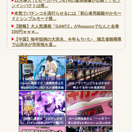
12月導入！LゼーガペインETRの筐体画像が公開！！セブ
ンインパクトは搭...
本気でパチンコを流行らせるには「初心者用超賑やかモー
ドとシンプルモード搭...
【朗報】大人気漫画「GANTZ」がAmazonでなんと全巻
100円ｗｗｗ...
【中国】毎年恒例の大洪水、今年もヤバい 湖北省秭帰県
で山洪水が市街地を直...
大阪市宗右衛門町の違法パチスロ店「GOOD」が摘発
パチンコで人気のないキャラを青色担当にするのやめろや
ワイ、パチンコ屋店員の目の前で会員カードを握り潰し
コテ
「今までありがとう」と...
リン
無職のパチンコカス(22)なんやが、ワイの人生どれくらい
Daiichi開発ラボ「虚構推理は天
ジャグラーでぶどうをポチポチ
- 固
ヤバいか教えて？...
井100G以内に当たると虚構真偽
数えてるやつ全員高卒説
が2回当選するまで転落しない状
定リ
AngelBeats!とかいうクソアニメの思い出ｗｗｗ
態に突入するぞ。300G・700G
ンク
の天井も一緒」
自動
更新
【朗報】最新台「eエデンズゼ
ホール関係者さん「一ヶ月で一
ロ」わずか1時間48分で一撃9万
度も設定6を使わないお店は存在
Powered by livedoor 相互RSS
ツー
5000発コンプリートを達成して
しないと思っています。6使った
しまうｗ 究極LT期待出玉2万発
事がない店長も存在しないと思