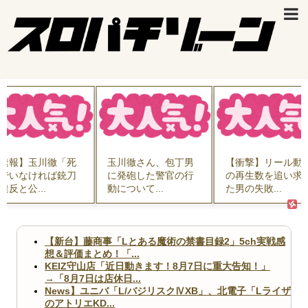
玉川徹さん、包丁男
【衝撃】リール動画
中国人に聞い
に発砲した警官の行
の再生数を追い求め
番悪いと思う
動について...
た男の失敗...
は？」 →1位..
【新台】藤商事「Lとある魔術の禁書目録2」5ch実戦感
想＆評価まとめ！「...
KEIZ守山店「近日動きます！8月7日に重大告知！」
→「8月7日は店休日...
News】ユニバ「L/バジリスクⅣXB」、北電子「Lライザ
のアトリエKD...