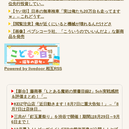
位先行投資してい...
【ヤバ杉】日本の無車検車「実は俺たち20万台も走ってます
ｗ」←これどうす...
【閲覧注意】俺が近くにいると機械が壊れるんだけどさ
【画像】ペプシコーラ社、「こういうのでいいんだよ」な新商
品を発売
Powered by livedoor 相互RSS
【新台】藤商事「Lとある魔術の禁書目録2」5ch実戦感想
＆評価まとめ！「...
KEIZ守山店「近日動きます！8月7日に重大告知！」→「8
月7日は店休日...
三共が「釘玉夏祭り」を渋谷で開催！期間は8月29日～9月
6日まで！