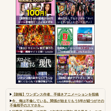
ル
超えの現行最強スペックは伊達
う」←これガチ?！
じゃないな…
【期間限定】MGS動画が100円
連れ打ちしてるクソガキ「ヤバ
セール実施中！！とりあえず全
い！ヤバい！エグい！エグい！
部買うやろｗｗｗｗｗ
アツい！アツい！」←語彙力無
さすぎだろｗｗｗ
【新台】サミー「e 獣王 獅子の
宮崎県の「スーパーDステーショ
一撃」機種サイト公開！1/319×
ン39都城駅前店」が8月30日の
ドデカSTRAIGHT、右の1/2で平
営業をもって閉店へ
均9,800個のサバチャンに突入
パチンコ屋の経営なんてそんな
【朗報】解析サイトさん、戦コ
難しくなくね？近隣店舗よりち
レ6の周期狙いの項目に「もがみ
ょっと多めに出しておけば勝手
んの尻画像」を採用
に客が寄ってくるのに強欲すぎ
て極限まで搾り取るから客が飛
【朗報】ワンダンス作者、手描きアニメーションを投稿
ぶんだよ
今、俺は不倫している。関係が始まりもう5年が経つがその
不倫相手のスマホを...