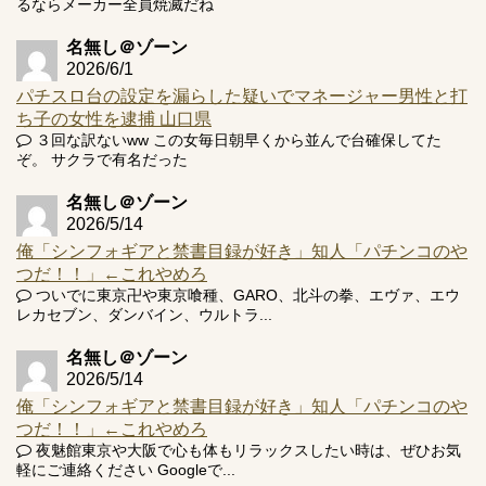
るならメーカー全員焼滅だね
Powered by livedoor 相互RSS
名無し＠ゾーン
2026/6/1
パチスロ台の設定を漏らした疑いでマネージャー男性と打
ち子の女性を逮捕 山口県
３回な訳ないww この女毎日朝早くから並んで台確保してた
ぞ。 サクラで有名だった
名無し＠ゾーン
2026/5/14
俺「シンフォギアと禁書目録が好き」知人「パチンコのや
つだ！！」←これやめろ
ついでに東京卍や東京喰種、GARO、北斗の拳、エヴァ、エウ
レカセブン、ダンバイン、ウルトラ...
名無し＠ゾーン
2026/5/14
俺「シンフォギアと禁書目録が好き」知人「パチンコのや
つだ！！」←これやめろ
夜魅館東京や大阪で心も体もリラックスしたい時は、ぜひお気
軽にご連絡ください Googleで...