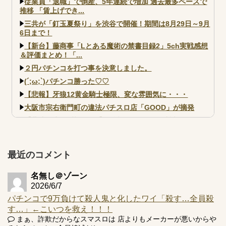
従業員「退職」で倒産、5年連続で増加 過去最多ペースで
推移 「賃上げでき...
三共が「釘玉夏祭り」を渋谷で開催！期間は8月29日～9月
6日まで！
【新台】藤商事「Lとある魔術の禁書目録2」5ch実戦感想
＆評価まとめ！「...
２円パチンコを打つ事を決意しました。
(´;ω;`)パチンコ勝った♡♡
【悲報】牙狼12黄金騎士極限、変な雰囲気に・・・
大阪市宗右衛門町の違法パチスロ店「GOOD」が摘発
【北斗転生2も落ちた？】最近のパチスロ型式試験はミミズ
的な何かが通りにく...
【実戦報告】e黄門ちゃま寿限無 初日の評判まとめ！コン
プ報告あり！弱予告...
最近のコメント
アズールレーン スロット評価はコイン持ちの悪い疑似ボ天
井の軽い絆？
名無し＠ゾーン
2026/6/7
パチンコで9万負けて殺人鬼と化したワイ「殺す…全員殺
す…」←こいつを救え！！！
まぁ、詐欺だからなスマスロは 店よりもメーカーが悪いからや