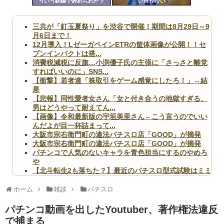
ういう経緯で辞められた？
い台がない
ツー
ル
三共が「釘玉夏祭り」を渋谷で開催！期間は8月29日～9
月6日まで！
12月導入！LゼーガペインETRの筐体画像が公開！！セ
ブンインパクトは搭...
消費税減税に反旗…小渕優子氏の主張に「さっさと離党
すればいいのに」SNS...
【衝撃】若者達「株取引をゲーム感覚にしたろ！」→結
果
【悲報】同性愛者女さん「女と付き合うの地獄すぎる、
男はどうやって耐えてん...
【画像】令和最新版の宇垣美里さん←こう言うのでいい
んだよが目一杯詰まって...
大阪市宗右衛門町の違法パチスロ店「GOOD」が摘発
大阪市宗右衛門町の違法パチスロ店「GOOD」が摘発
パチンコで人気のないキャラを青色担当にするのやめろ
や
【北斗転生2も落ちた？】最近のパチスロ型式試験はミミ
ズ的な何かが通りにく...
無職のパチンコカス(22)なんやが、ワイの人生どれくら
ホーム
雑談
パチスロ
いヤバいか教えて？...
AngelBeats!とかいうクソアニメの思い出ｗｗｗ
パチンコ動画を出したYoutuber、著作権法違反
で捕まる