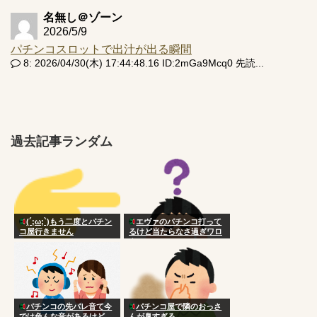
名無し＠ゾーン
2026/5/9
パチンコスロットで出汁が出る瞬間
8: 2026/04/30(木) 17:44:48.16 ID:2mGa9Mcq0 先読...
過去記事ランダム
(´;ω;`)もう二度とパチン
エヴァのパチンコ打って
コ屋行きません
るけど当たらなさ過ぎワロ
タ
パチンコの先バレ音て今
パチンコ屋で隣のおっさ
では色んな音があるけど、
んが臭すぎる