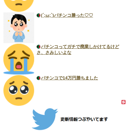
(´;ω;`)パチンコ勝った♡♡
パチンコってガチで廃業しかけてるけど
さ、さみしいよな
パチンコで14万円勝ちました