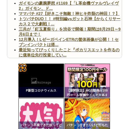
ガイモンの豪腕夢想 #1169【「L革命機ヴァルヴレイヴ
2」ガイモン、ド...
ママパチ #27【好きこそ無敵！神ヒキ炸裂の神回！？】
トツパチDUO！！ #特別編vsガット石神【からくりサー
カス２で大劇戦！...
三共が「釘玉夏祭り」を渋谷で開催！期間は8月29日～9
月6日まで！
12月導入！LゼーガペインETRの筐体画像が公開！！セ
ブンインパクトは搭...
最近知ってびっくりしたこと『ポカリスエットを作るの
に億単位先行投資してい...
【ヤバ杉】日本の無車検車「実は俺たち20万台も走って
ますｗ」←これどうす...
【閲覧注意】俺が近くにいると機械が壊れるんだけどさ
【画像】ペプシコーラ社、「こういうのでいいんだよ」
コテ
な新商品を発売
リン
P新型コロナウィルス
【期間限定】MGS動画が100
- 固
円セール実施中！！とりあえ
ず全部買うやろｗｗｗｗｗ
定リ
ンク
Powered by livedoor 相互RSS
自動
更新
パチンコ卒業できた奴ってど
パチンコ行きたいけど打ちた