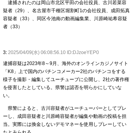
逮捕されたのは岡山市北区平田の会社役員、古川若菜容
疑者（29）、名古屋市千種区堀割町1の会社役員、成田拓真
容疑者（33）、同区今池南の動画編集業、川原崎祐希容疑
者（33）
3:
2025/04/09(水) 06:08:56.10 ID:DJzoeYEP0
逮捕容疑は2023年8～9月、海外のオンラインカジノサイト
「K8」上で国内のパチンコメーカー2社のパチンコをする
様子を撮影・編集してユーチューブに公開し、2社の著作権
を侵害したとしている。県警は認否を明らかにしていな
い。
県警によると、古川容疑者がユーチューバーとしてプレ
ーし、成田容疑者と川原崎容疑者が編集や動画の投稿を担
当。実際には換金しないデモマネーを使用しプレーしてい
たとみられる。