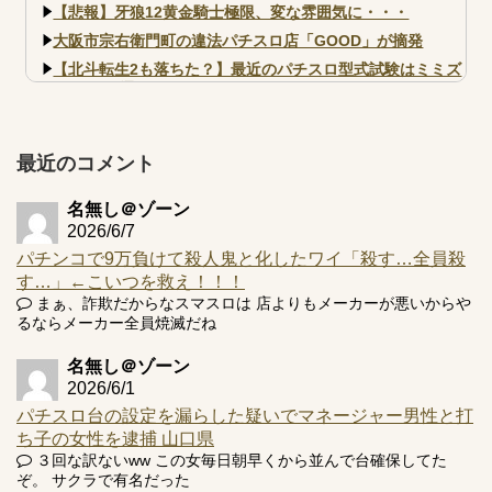
【悲報】牙狼12黄金騎士極限、変な雰囲気に・・・
大阪市宗右衛門町の違法パチスロ店「GOOD」が摘発
【北斗転生2も落ちた？】最近のパチスロ型式試験はミミズ
的な何かが通りにく...
【実戦報告】e黄門ちゃま寿限無 初日の評判まとめ！コン
プ報告あり！弱予告...
最近のコメント
アズールレーン スロット評価はコイン持ちの悪い疑似ボ天
井の軽い絆？
名無し＠ゾーン
2026/6/7
パチンコで9万負けて殺人鬼と化したワイ「殺す…全員殺
す…」←こいつを救え！！！
まぁ、詐欺だからなスマスロは 店よりもメーカーが悪いからや
Powered by livedoor 相互RSS
るならメーカー全員焼滅だね
名無し＠ゾーン
2026/6/1
パチスロ台の設定を漏らした疑いでマネージャー男性と打
ち子の女性を逮捕 山口県
３回な訳ないww この女毎日朝早くから並んで台確保してた
ぞ。 サクラで有名だった