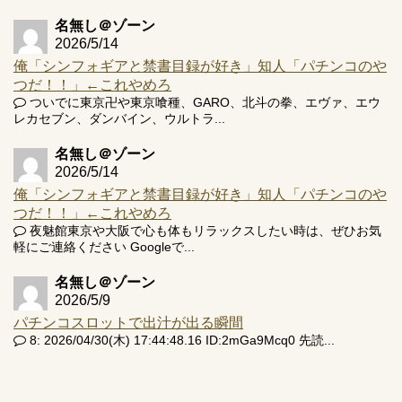
名無し＠ゾーン
2026/5/14
俺「シンフォギアと禁書目録が好き」知人「パチンコのや
つだ！！」←これやめろ
ついでに東京卍や東京喰種、GARO、北斗の拳、エヴァ、エウ
レカセブン、ダンバイン、ウルトラ...
名無し＠ゾーン
2026/5/14
俺「シンフォギアと禁書目録が好き」知人「パチンコのや
つだ！！」←これやめろ
夜魅館東京や大阪で心も体もリラックスしたい時は、ぜひお気
軽にご連絡ください Googleで...
名無し＠ゾーン
2026/5/9
パチンコスロットで出汁が出る瞬間
8: 2026/04/30(木) 17:44:48.16 ID:2mGa9Mcq0 先読...