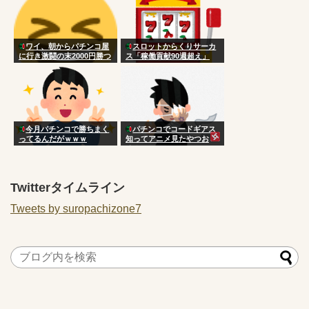
ワイ、朝からパチンコ屋
スロットからくりサーカ
に行き激闘の末2000円勝つ
ス「稼働貢献90週超え」
今月パチンコで勝ちまく
パチンコでコードギアス
ってるんだがｗｗｗ
知ってアニメ見たやつお
る？
Twitterタイムライン
Tweets by suropachizone7