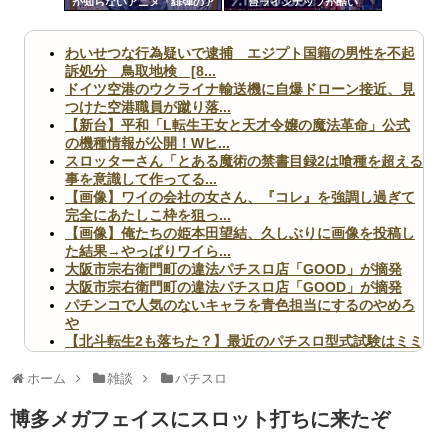
か知らないアニメ「緋弾のア
台ラインナップが酷い
ツー
リア」「百花繚乱サムライガ
ールズ」
ル
わいせつな行為疑いで逮捕 エジプト国籍の男性を不起
訴処分 鳥取地検 [8...
ドイツ空港のウクライナ輸送機に自爆ドローン接近、見
つけた空港職員が蹴り落...
【新台】平和「L転生王女と天才令嬢の魔法革命」公式
の機種情報が公開！Wヒ...
スロッターさん「とある魔術の禁書目録2は喰種を超える
事を意識して作ってる...
【画像】ワイの会社の女さん、『コレ』を強調し過ぎて
完全にあたしこ枠を狙っ...
【画像】俺たちの姫本田望結、久しぶりに画像を投稿し
た結果→やっぱりワイら...
大阪市宗右衛門町の違法パチスロ店「GOOD」が摘発
大阪市宗右衛門町の違法パチスロ店「GOOD」が摘発
パチンコで人気のないキャラを青色担当にするのやめろ
や
【北斗転生2も落ちた？】最近のパチスロ型式試験はミミ
ズ的な何かが通りにく...
無職のパチンコカス(22)なんやが、ワイの人生どれくら
ホーム
雑談
パチスロ
いヤバいか教えて？...
AngelBeats!とかいうクソアニメの思い出ｗｗｗ
博多メガフェイスにスロット打ちに来たぞ