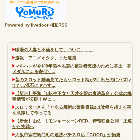
Powered by livedoor 相互RSS
職場の人妻と不倫をして、ついに、、、
速報 アニメオタク、また逮捕
マルハンが令和8年熊本地震の被災者支援のために募玉・募
メダルによる寄付活...
昔のスロット動画見てたらケロット柄が2回出たのにハズレ
てた…流石にヤバす...
【新台】平和「L転生王女と天才令嬢の魔法革命」公式の機
種情報が公開！Wヒ...
スロッターさん「とある魔術の禁書目録2は喰種を超える事
を意識して作ってる...
【新台】山佐「LモンキーターンRED」特報映像公開！王道
から挑戦へ
大阪市宗右衛門町の違法パチスロ店「GOOD」が摘発