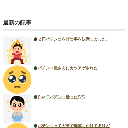
最新の記事
２円パチンコを打つ事を決意しました。
パチンコ屋さんにカツアゲされた
(´;ω;`)パチンコ勝った♡♡
パチンコってガチで廃業しかけてるけど