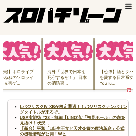
悲報】ホロライブ
海外「世界で日本を
【恐怖】酒とタバ
鈴ねねのソロライ
死守するぞ！」 日本
を愛する日常系女
、光害ゲ...
の消防署...
YouTu...
LバジリスクⅣ XBが検定通過！！バジリスクナンバリン
グタイトルが来るぞ...
USA実戦術 #23・前編【LINO流/「初見ホール」の癖を
見抜け！状況...
【新台】平和「L転生王女と天才令嬢の魔法革命」公式
の機種情報が公開！Wヒ...