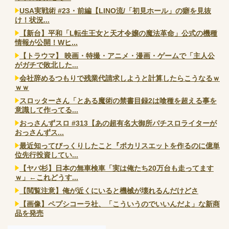
USA実戦術 #23・前編【LINO流/「初見ホール」の癖を見抜
け！状況...
【新台】平和「L転生王女と天才令嬢の魔法革命」公式の機種
情報が公開！Wヒ...
【トラウマ】 映画・特撮・アニメ・漫画・ゲームで「主人公
がガチで敗北した...
会社辞めるつもりで残業代請求しようと計算したらこうなるｗ
ｗｗ
スロッターさん「とある魔術の禁書目録2は喰種を超える事を
意識して作ってる...
おっさんずスロ #313【あの超有名大御所パチスロライターが
おっさんずス...
最近知ってびっくりしたこと『ポカリスエットを作るのに億単
位先行投資してい...
【ヤバ杉】日本の無車検車「実は俺たち20万台も走ってます
ｗ」←これどうす...
【閲覧注意】俺が近くにいると機械が壊れるんだけどさ
【画像】ペプシコーラ社、「こういうのでいいんだよ」な新商
品を発売