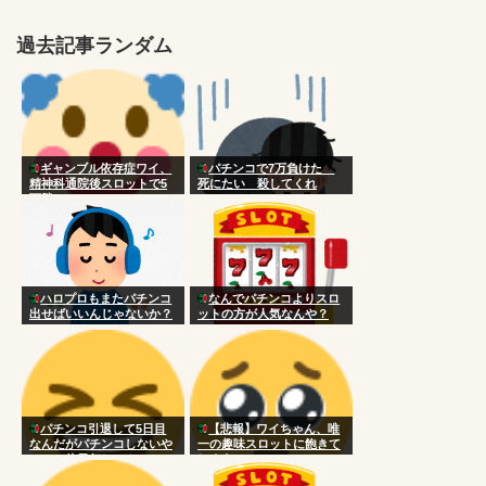
過去記事ランダム
ギャンブル依存症ワイ、
パチンコで7万負けた
精神科通院後スロットで5
死にたい 殺してくれ
万勝ち
ハロプロもまたパチンコ
なんでパチンコよりスロ
出せばいいんじゃないか？
ットの方が人気なんや？
パチンコ引退して5日目
【悲報】ワイちゃん、唯
なんだがパチンコしないや
一の趣味スロットに飽きて
つって休日何してんの？
しまう