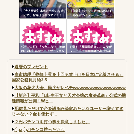
【大人限定】本当に出会いを求
【朗報】パチンコ店MGM&ロイ
めている方はコチラです！！
ヤル限定の「メーカーコラボぷ
っくり3Dシール」が可愛いと話
題に！限定生産3000枚らしい
パチンコ打ち「今年になって500
お前ら「周期抽選嫌い」←なぜ
円4回転とかザラ」「デカへそな
メーカーは周期抽選の台ばかり
のに10回転とかザラ」←これほ
出すんだ？
んまかよ？
還暦のプレゼント
高市総理「物価上昇を上回る賃上げを日本に定着させる」
国家公務員月給3.5...
大阪の花火大会、民度がレベチwwwwwwwwwwwwwwww
【新台】平和「L転生王女と天才令嬢の魔法革命」公式の機
種情報が公開！Wヒ...
配信見ただけで台を語る評論家みたいなユーザー増えすぎ
じゃない？金も使わず...
２円パチンコを打つ事を決意しました。
(´;ω;`)パチンコ勝った♡♡