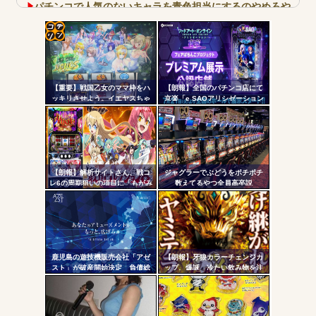
パチンコで人気のないキャラを青色担当にするのやめろや
ワイ、パチンコ屋店員の目の前で会員カードを握り潰し
「今までありがとう」と...
コテ
無職のパチンコカス(22)なんやが、ワイの人生どれくらい
ヤバいか教えて？...
リン
AngelBeats!とかいうクソアニメの思い出ｗｗｗ
【重要】戦国乙女のママ枠をハ
【朗報】全国のパチンコ店にて
- 固
ッキリさせよう。イエヤスちゃ
京楽「e SAOアリシゼーション
んやヒデヨシちゃんはママなの
夜空」のデモ機プレミアム展示
定リ
か。ノブ様はママではないのか
が始まる！SAOファンは急
ンク
を
げ！！！
自動
Powered by livedoor 相互RSS
更新
【朗報】解析サイトさん、戦コ
ジャグラーでぶどうをポチポチ
レ6の周期狙いの項目に「もがみ
数えてるやつ全員高卒説
ツー
んの尻画像」を採用
ル
鹿児島の遊技機販売会社「アゼ
【朗報】牙狼カラーチェンジカ
スト」が破産開始決定 負債総
ップ、爆誕 冷たい飲み物を注
額は約3500万円
ぐと背景が浮かび上がる