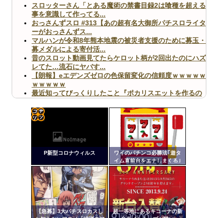
スロッターさん「とある魔術の禁書目録2は喰種を超える
事を意識して作ってる...
おっさんずスロ #313【あの超有名大御所パチスロライタ
ーがおっさんずス...
マルハンが令和8年熊本地震の被災者支援のために募玉・
募メダルによる寄付活...
昔のスロット動画見てたらケロット柄が2回出たのにハズ
レてた…流石にヤバす...
【朗報】eエデンズゼロの色保留変化の信頼度ｗｗｗｗｗ
ｗｗｗｗｗ
最近知ってびっくりしたこと『ポカリスエットを作るの
に億単位先行投資してい...
【ヤバ杉】日本の無車検車「実は俺たち20万台も走って
ますｗ」←これどうす...
【閲覧注意】俺が近くにいると機械が壊れるんだけどさ
コテ
【画像】ペプシコーラ社、「こういうのでいいんだよ」
リン
な新商品を発売
P新型コロナウィルス
ワイのパチンコ必勝法｢遊タ
- 固
イム直前台をエナしまくる｣
が通用しなくなる
定リ
ンク
自動
Powered by livedoor 相互RSS
更新
【急募】3大パチスロカスし
超一等地にあるキコーナの新