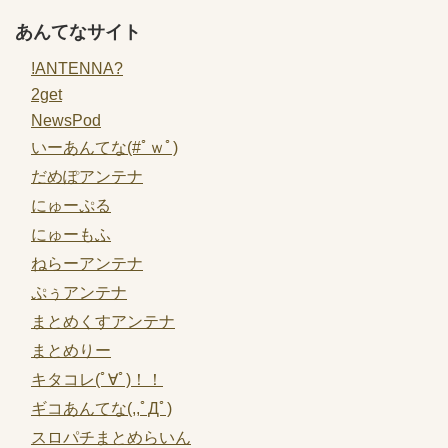
あんてなサイト
!ANTENNA?
2get
NewsPod
いーあんてな(#ﾟｗﾟ)
だめぽアンテナ
にゅーぷる
にゅーもふ
ねらーアンテナ
ぷぅアンテナ
まとめくすアンテナ
まとめりー
キタコレ(ﾟ∀ﾟ)！！
ギコあんてな(,,ﾟДﾟ)
スロパチまとめらいん