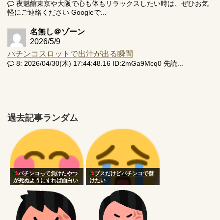
夜魅館東京や大阪で心も体もリラックスしたい時は、ぜひお気
軽にご連絡ください Googleで...
名無し＠ゾーン
2026/5/9
パチンコスロットで出汁が出る瞬間
8: 2026/04/30(木) 17:44:48.16 ID:2mGa9Mcq0 先読...
過去記事ランダム
パチンコって負けたやつ
ブスだけどパチンコで儲
が死ぬようにすれば面白い
けたい
と思うんだが