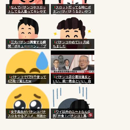
なんでパチンコやスロッ
スロット打ってる時にボ
トしてる人達ってキレやす
タンバチバチうるさいやつ
いんだろ
死ねよ
三大パチンコ興奮する瞬
パチンコやめて1ヶ月経
間「ポキューーーン」「プ
ちました
チュン！！！！…」
パチンコで7万5千使って
パチンコ店公選法違反と
4万取り返したw
いい、統一教会といい、自
民ってどこまで韓国に侵食
されてんだよｗｗｗｗｗｗ
ｗｗｗ
女子高生がパチンコパチ
ワイ以外のニートなんG
スロをやるアニメ、何故か
民｢外食！パチンコ！風
ない
俗！｣←バイタリティ凄い
よな