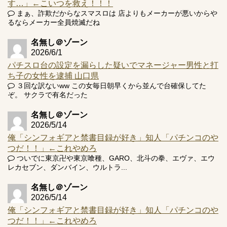
す…」←こいつを救え！！！
まぁ、詐欺だからなスマスロは 店よりもメーカーが悪いからや
Powered by livedoor 相互RSS
るならメーカー全員焼滅だね
名無し＠ゾーン
2026/6/1
パチスロ台の設定を漏らした疑いでマネージャー男性と打
ち子の女性を逮捕 山口県
３回な訳ないww この女毎日朝早くから並んで台確保してた
ぞ。 サクラで有名だった
名無し＠ゾーン
2026/5/14
俺「シンフォギアと禁書目録が好き」知人「パチンコのや
つだ！！」←これやめろ
ついでに東京卍や東京喰種、GARO、北斗の拳、エヴァ、エウ
レカセブン、ダンバイン、ウルトラ...
名無し＠ゾーン
2026/5/14
俺「シンフォギアと禁書目録が好き」知人「パチンコのや
つだ！！」←これやめろ