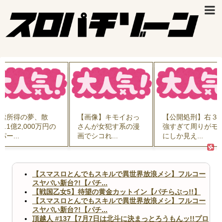
労所得の夢、散
【画像】キモイおっ
【公開処刑】右３
…1億2,000万円の
さんが女犯す系の漫
強すぎて周りがモ
パー...
画でシコれ...
にしか見え...
【スマスロとんでもスキルで異世界放浪メシ】フルコー
スヤバい新台?!【パチ...
【戦国乙女5】待望の黄金カットイン【パチらぶっ!!】
【スマスロとんでもスキルで異世界放浪メシ】フルコー
スヤバい新台?!【パチ...
頂越人 #137【7月7日は北斗に決まっとろうもんッ!!プロ