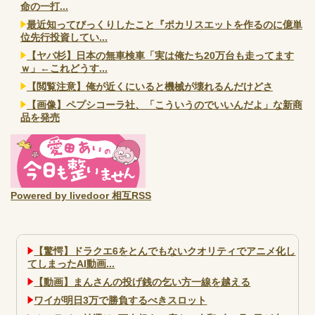
命の一打...
最近知ってびっくりしたこと『ポカリスエットを作るのに億単
位先行投資してい...
【ヤバ杉】日本の無車検車「実は俺たち20万台も走ってます
ｗ」←これどうす...
【閲覧注意】俺が近くにいると機械が壊れるんだけどさ
【画像】ペプシコーラ社、「こういうのでいいんだよ」な新商
品を発売
Powered by livedoor 相互RSS
【驚愕】ドラクエ6をとんでもないクオリティでアニメ化し
てしまったAI動画...
【動画】まんさんの投げ銭の乞い方一線を越える
ワイが明日3万で勝負するべきスロット