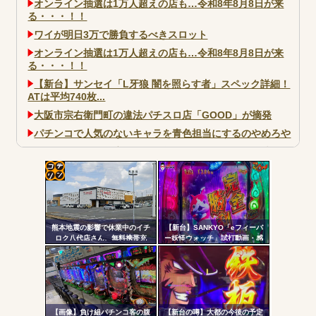
オンライン抽選は1万人超えの店も…令和8年8月8日が来
る・・・！！
ワイが明日3万で勝負するべきスロット
オンライン抽選は1万人超えの店も…令和8年8月8日が来
る・・・！！
【新台】サンセイ「L牙狼 闇を照らす者」スペック詳細！
ATは平均740枚...
大阪市宗右衛門町の違法パチスロ店「GOOD」が摘発
パチンコで人気のないキャラを青色担当にするのやめろや
ワイ、パチンコ屋店員の目の前で会員カードを握り潰し
「今までありがとう」と...
無職のパチンコカス(22)なんやが、ワイの人生どれくらい
コテ
ヤバいか教えて？...
リン
AngelBeats!とかいうクソアニメの思い出ｗｗｗ
熊本地震の影響で休業中のイチ
【新台】SANKYO「eフィーバ
- 固
ロク八代店さん、無料携帯充
ー妖怪ウォッチ」試打動画・感
電・24時間の仮設トイレ解放・
想まとめ！流石にこれは覇権だ
定リ
飲料水の無料配布を開始
ろ！SSS評価
ンク
自動
Powered by livedoor 相互RSS
更新
【画像】負け組パチンコ客の腹
【新台の噂】大都の今後の予定