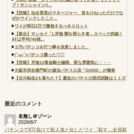
ブ！サンシャイン!!...
【悲報】仙台育英のマネージャー、首をひねっただけでな
ぜかウインクしたこと...
ワイが明日3万で勝負するべきスロット
【新台】サンセイ「L牙狼 闇を照らす者」スペック詳細！
ATは平均740枚...
２円パチンコを打つ事を決意しました。
(´;ω;`)パチンコ勝った♡♡
【悲報】牙狼12黄金騎士極限、変な雰囲気に・・・
大阪市宗右衛門町の違法パチスロ店「GOOD」が摘発
【北斗転生2も落ちた？】最近のパチスロ型式試験はミミズ
的な何かが通りにく...
【実戦報告】e黄門ちゃま寿限無 初日の評判まとめ！コン
プ報告あり！弱予告...
最近のコメント
アズールレーン スロット評価はコイン持ちの悪い疑似ボ天
井の軽い絆？
名無し＠ゾーン
2026/6/7
パチンコで9万負けて殺人鬼と化したワイ「殺す…全員殺