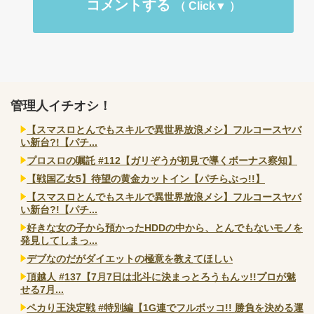
コメントする
管理人イチオシ！
【スマスロとんでもスキルで異世界放浪メシ】フルコースヤバ
い新台?!【パチ...
プロスロの嘱託 #112【ガリぞうが初見で導くボーナス察知】
【戦国乙女5】待望の黄金カットイン【パチらぶっ!!】
【スマスロとんでもスキルで異世界放浪メシ】フルコースヤバ
い新台?!【パチ...
好きな女の子から預かったHDDの中から、とんでもないモノを
発見してしまっ...
デブなのだがダイエットの極意を教えてほしい
頂越人 #137【7月7日は北斗に決まっとろうもんッ!!プロが魅
せる7月...
ペカり王決定戦 #特別編【1G連でフルボッコ!! 勝負を決める運