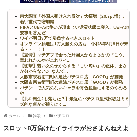
ソやろ…こんなことが許され
ら「あちらのスロットおすす
ツー
ていいのか！？」って思った
めですよ」って声かけられた
こと
んだが
ル
東大調査「外国人受け入れ反対」大幅増（20.7pt増）、
若い世代で増加幅...
FIFAとUEFAの争いが凄まじい泥沼状態に突入、UEFAの
要求を呑んだ...
ワイが明日3万で勝負するべきスロット
オンライン抽選は1万人超えの店も…令和8年8月8日が来
る・・・！！
【驚愕】マチアプで会った外国人からまさかの『こう』
言われたんやがこれワイ...
【衝撃】若い女の子からする「甘い匂い」の正体、まさ
か分からないDTなんて...
大阪市宗右衛門町の違法パチスロ店「GOOD」が摘発
大阪市宗右衛門町の違法パチスロ店「GOOD」が摘発
パチンコで人気のないキャラを青色担当にするのやめろ
や
【北斗転生2も落ちた？】最近のパチスロ型式試験はミミ
ズ的な何かが通りにく...
無職のパチンコカス(22)なんやが、ワイの人生どれくら
いヤバいか教えて？...
ホーム
雑談
パチスロ
AngelBeats!とかいうクソアニメの思い出ｗｗｗ
スロット8万負けたイライラがおさまんねえよ