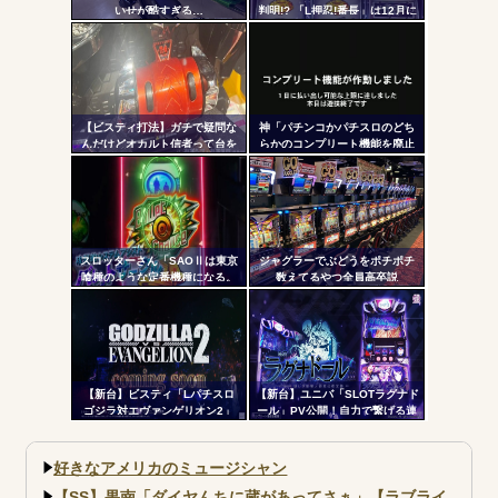
いせが酷すぎる…
判明!? 「L押忍!番長」は12月に
ツー
登場か
ル
【ビスティ打法】ガチで疑問な
神「パチンコかパチスロのどち
んだけどオカルト信者って台を
らかのコンプリート機能を廃止
休ませなかったら爆連したって
して出し放題にします！」←ど
いう思考にはならないの？
っち選ぶ？？？
スロッターさん「SAOⅡは東京
ジャグラーでぶどうをポチポチ
喰種のような定番機種になる。
数えてるやつ全員高卒説
ネガティブ要素が無さすぎてズ
ルいレベル」「バレットサーク
ルは唯一無二」
【新台】ビスティ「Lパチスロ
【新台】ユニバ「SLOTラグナド
ゴジラ対エヴァンゲリオン2」
ール」PV公開！自力で繋げる連
PV第一弾公開！Gの衝撃再
鎖の爽怪感！！！
来！！！
好きなアメリカのミュージシャン
【SS】果南「ダイヤんちに蔵があってさぁ」【ラブライ