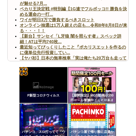
が魅せる7月...
ペカり王決定戦 #特別編【1G連でフルボッコ!! 勝負を決
める運命の一打...
ワイが明日3万で勝負するべきスロット
オンライン抽選は1万人超えの店も…令和8年8月8日が来
る・・・！！
【新台】サンセイ「L牙狼 闇を照らす者」スペック詳
細！ATは平均740枚...
最近知ってびっくりしたこと『ポカリスエットを作るの
に億単位先行投資してい...
【ヤバ杉】日本の無車検車「実は俺たち20万台も走って
ますｗ」←これどうす...
【閲覧注意】俺が近くにいると機械が壊れるんだけどさ
【画像】ペプシコーラ社、「こういうのでいいんだよ」
な新商品を発売
コテ
リン
P新型コロナウィルス
【期間限定】MGS動画が100
- 固
円セール実施中！！とりあえ
ず全部買うやろｗｗｗｗｗ
定リ
Powered by livedoor 相互RSS
ンク
自動
更新
パチンコ、スロ打ってて「ウ
パチンコ屋で帰り際に店員か