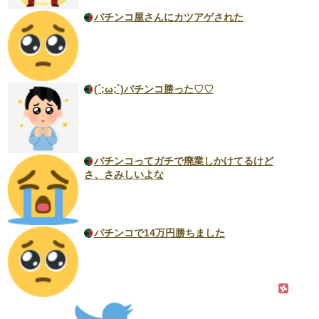
パチンコ屋さんにカツアゲされた
(´;ω;`)パチンコ勝った♡♡
パチンコってガチで廃業しかけてるけど
さ、さみしいよな
パチンコで14万円勝ちました