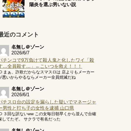
陽炎を選ぶ男いない説
最近のコメント
名無し＠ゾーン
2026/6/7
パチンコで9万負けて殺人鬼と化したワイ「殺
す…全員殺す…」←こいつを救え！！！
まぁ、詐欺だからなスマスロは 店よりもメーカー
が悪いからやるならメーカー全員焼滅だね
名無し＠ゾーン
2026/6/1
パチスロ台の設定を漏らした疑いでマネージャ
ー男性と打ち子の女性を逮捕 山口県
３回な訳ないww この女毎日朝早くから並んで台確
保してたぞ。 サクラで有名だった
名無し＠ゾーン