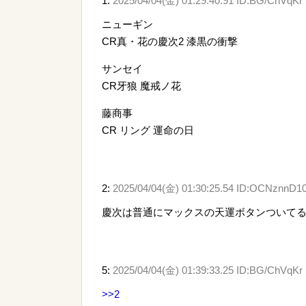
1:
2025/04/04(金) 01:29:40.91 ID:BG/ChVqKr
ニューギン
CR真・花の慶次2 漆黒の衝撃
サンセイ
CR牙狼 魔戒ノ花
藤商事
CR リング 運命の日
2:
2025/04/04(金) 01:30:25.54 ID:OCNznnD1
慶次は普通にマックスの天運ボタンついて
5:
2025/04/04(金) 01:39:33.25 ID:BG/ChVqKr
>>2