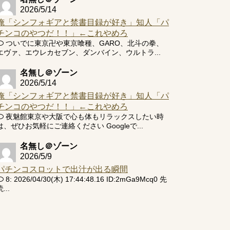
2026/5/14
俺「シンフォギアと禁書目録が好き」知人「パ
チンコのやつだ！！」←これやめろ
ついでに東京卍や東京喰種、GARO、北斗の拳、
エヴァ、エウレカセブン、ダンバイン、ウルトラ...
名無し＠ゾーン
2026/5/14
俺「シンフォギアと禁書目録が好き」知人「パ
チンコのやつだ！！」←これやめろ
夜魅館東京や大阪で心も体もリラックスしたい時
は、ぜひお気軽にご連絡ください Googleで...
名無し＠ゾーン
2026/5/9
パチンコスロットで出汁が出る瞬間
8: 2026/04/30(木) 17:44:48.16 ID:2mGa9Mcq0 先
...