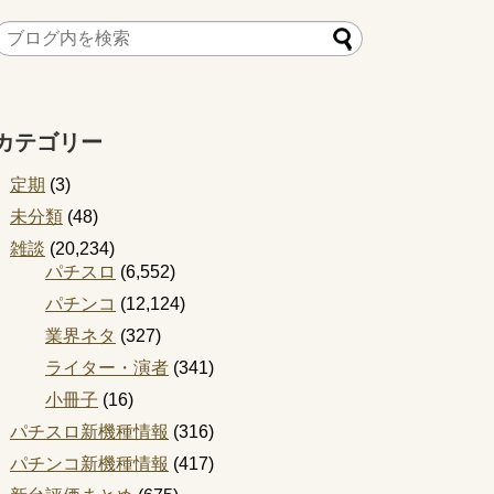
カテゴリー
定期
(3)
未分類
(48)
雑談
(20,234)
パチスロ
(6,552)
パチンコ
(12,124)
業界ネタ
(327)
ライター・演者
(341)
小冊子
(16)
パチスロ新機種情報
(316)
パチンコ新機種情報
(417)