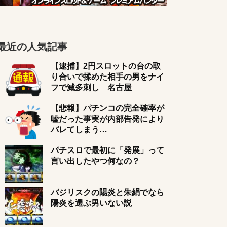
最近の人気記事
【逮捕】2円スロットの台の取
り合いで揉めた相手の男をナイ
フで滅多刺し 名古屋
【悲報】パチンコの完全確率が
嘘だった事実が内部告発により
バレてしまう…
パチスロで最初に「発展」って
言い出したやつ何なの？
バジリスクの陽炎と朱絹でなら
陽炎を選ぶ男いない説