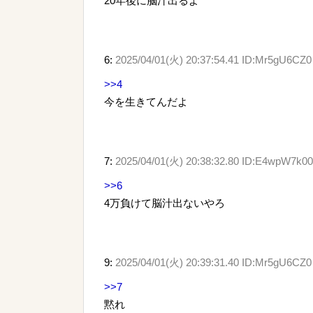
20年後に脳汁出るよ
6:
2025/04/01(火) 20:37:54.41 ID:Mr5gU6CZ0
>>4
今を生きてんだよ
7:
2025/04/01(火) 20:38:32.80 ID:E4wpW7k00
>>6
4万負けて脳汁出ないやろ
9:
2025/04/01(火) 20:39:31.40 ID:Mr5gU6CZ0
>>7
黙れ