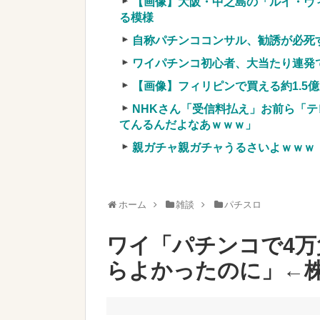
【画像】大阪・中之島の「ルイ・ヴ
【競馬・難解】6/30(水)第44回帝王賞(
る模様
名機が生まれなかった悲しい枠
自称パチンココンサル、勧誘が必死
ワイパチンコ初心者、大当たり連発
【画像】フィリピンで買える約1.5
NHKさん「受信料払え」お前ら「テ
Powered by livedoor 相互RSS
てんるんだよなあｗｗｗ」
親ガチャ親ガチャうるさいよｗｗｗ
ホーム
雑談
パチスロ
ワイ「パチンコで4万
らよかったのに」←