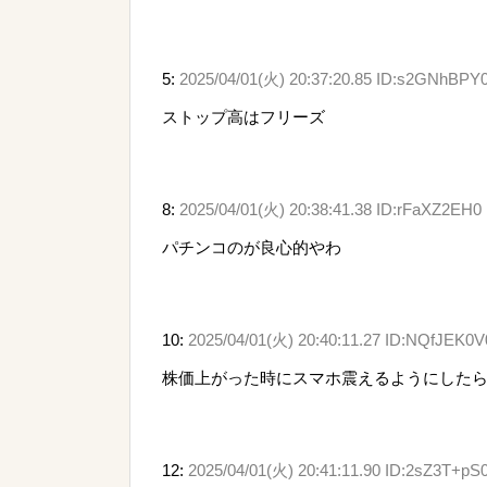
5:
2025/04/01(火) 20:37:20.85 ID:s2GNhBPY
ストップ高はフリーズ
8:
2025/04/01(火) 20:38:41.38 ID:rFaXZ2EH0
パチンコのが良心的やわ
10:
2025/04/01(火) 20:40:11.27 ID:NQfJEK0V
株価上がった時にスマホ震えるようにしたら
12:
2025/04/01(火) 20:41:11.90 ID:2sZ3T+pS