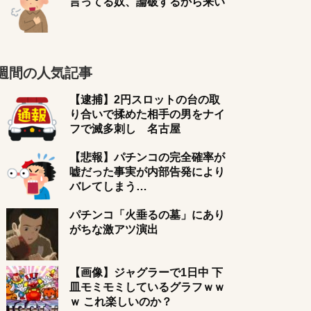
言ってる奴、論破するから来い
週間の人気記事
【逮捕】2円スロットの台の取
り合いで揉めた相手の男をナイ
フで滅多刺し 名古屋
【悲報】パチンコの完全確率が
嘘だった事実が内部告発により
バレてしまう…
パチンコ「火垂るの墓」にあり
がちな激アツ演出
【画像】ジャグラーで1日中 下
皿モミモミしているグラフｗｗ
ｗ これ楽しいのか？