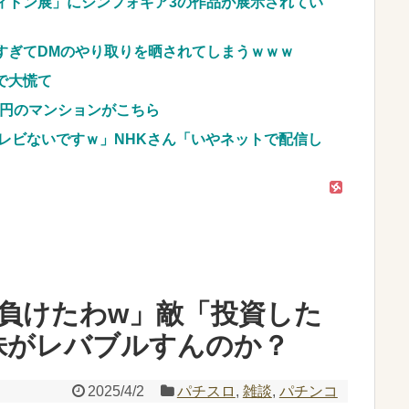
ィトン展」にシンフォギア3の作品が展示されてい
JpnI) Part6 みんなの予想
すぎてDMのやり取りを晒されてしまうｗｗｗ
で大慌て
億円のマンションがこちら
レビないですｗ」NHKさん「いやネットで配信し
負けたわw」敵「投資した
株がレバブルすんのか？
2025/4/2
パチスロ
,
雑談
,
パチンコ