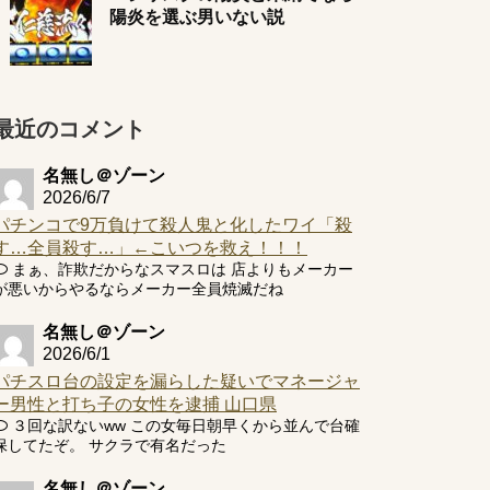
陽炎を選ぶ男いない説
最近のコメント
名無し＠ゾーン
2026/6/7
パチンコで9万負けて殺人鬼と化したワイ「殺
す…全員殺す…」←こいつを救え！！！
まぁ、詐欺だからなスマスロは 店よりもメーカー
が悪いからやるならメーカー全員焼滅だね
名無し＠ゾーン
2026/6/1
パチスロ台の設定を漏らした疑いでマネージャ
ー男性と打ち子の女性を逮捕 山口県
３回な訳ないww この女毎日朝早くから並んで台確
保してたぞ。 サクラで有名だった
名無し＠ゾーン