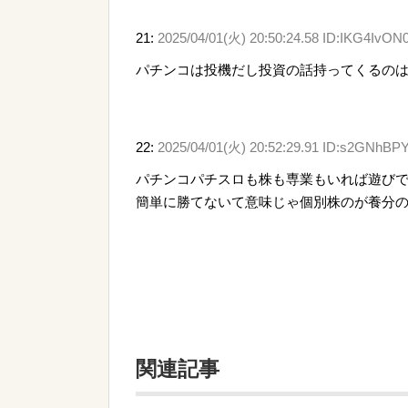
21:
2025/04/01(火) 20:50:24.58 ID:IKG4IvON
パチンコは投機だし投資の話持ってくるの
22:
2025/04/01(火) 20:52:29.91 ID:s2GNhBP
パチンコパチスロも株も専業もいれば遊び
簡単に勝てないて意味じゃ個別株のが養分
関連記事