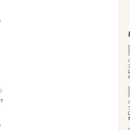
0
0
?
0