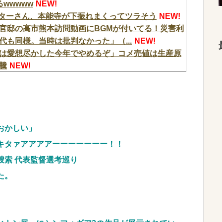
wwwww
NEW!
ッターさん、本能寺が下振れまくってツラそう
NEW!
官邸の高市熊本訪問動画にBGMが付いてる！災害利
も同様。当時は批判なかった」（...
NEW!
は愛想尽かした今年でやめるぞ」コメ売値は生産原
騰
NEW!
でデモが起きてる」 ネット「参加者の少なさを隠す
でバラされてて草」
NEW!
に『異変』が起こる・・・・・
NEW!
愛過ぎてワイらにブッ刺さりまくりw w w w w
おかしい」
ントから性被害！？←コレマジならヤバくねーか？
キタァアアアアーーーーーーー！！
捜索 代表監督選考巡り
斉藤慎二被告に懲役7年の求刑←これ…
NEW!
た。
料理人、現る！！←コレはセクシー過ぎてワイらに
w
NEW!
車のレンタル 五所川原 青森