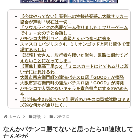
ンブルが許されてるのかわか
の抽選に並んだ結果wwww
ツー
らん
ル
【今はやってない】審判への性接待疑惑…大韓サッカー
協会が声明「現在は一切...
「ソウルライクの恋愛ゲーム作りました！フリーゲーム
です」→女の子と会話し...
パチンコ大勝利ワイ、高級とんかつ食べに来る
スマスロ Lバジリスク4、ミリオンゴッドと同じ筐体で登
場するらしい
【悲報】女さん、歩行者を轢いた挙句、道路に倒れてど
えらいことになってしま...
【画像】森高千里(55) 「ミニスカートはとてもムリよ若
い子には負けるわ...
大阪市宗右衛門町の違法パチスロ店「GOOD」が摘発
大阪市宗右衛門町の違法パチスロ店「GOOD」が摘発
パチンコで人気のないキャラを青色担当にするのやめろ
や
【北斗転生2も落ちた？】最近のパチスロ型式試験はミミ
ズ的な何かが通りにく...
無職のパチンコカス(22)なんやが、ワイの人生どれくら
いヤバいか教えて？...
ホーム
雑談
パチスロ
AngelBeats!とかいうクソアニメの思い出ｗｗｗ
なんかパチンコ勝てないと思ったら18連敗して
たんやが