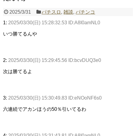
2025/3/31
パチスロ
,
雑談
,
パチンコ
Powered by livedoor 相互RSS
1:
2025/03/30(日) 15:28:32.53 ID:A8I0amNL0
いつ勝てるんや
2:
2025/03/30(日) 15:29:45.56 ID:bcvDUQ3e0
次は勝てるよ
3:
2025/03/30(日) 15:30:49.83 ID:eNOoNF6s0
六連続でアカンほうの50％引いてるわ
4:
2025/03/30(日) 15:31:43.81 ID:A8I0amNL0