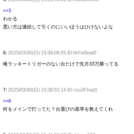
>>3
わかる
悪い方は連続して引くのにいいほうはひけないよな
6:
2025/03/30(日) 15:36:09.55 ID:htYm5oqI0
俺ラッキートリガーのない台だけで先月33万勝ってる
7:
2025/03/30(日) 15:36:53.14 ID:+co2Fhxy0
>>6
何をメインで打ってた？台選びの基準を教えてくれ