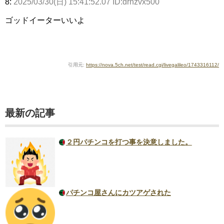
8:
2025/03/30(日) 15:41:52.07 ID:drhzvx500
ゴッドイーターいいよ
引用元:
https://nova.5ch.net/test/read.cgi/livegalileo/1743316112/
最新の記事
２円パチンコを打つ事を決意しました。
パチンコ屋さんにカツアゲされた