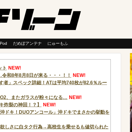
 Pod
だめぽアンテナ
にゅーもふ
ット
NEW!
令和8年8月8日が来る・・・！！
NEW!
者」スペック詳細！ATは平均740枚が82.6％ルー
AO2、またガラスが粉々になる…
NEW!
ヒキ炸裂の神回！？】
NEW!
9【「L沖ドキ！DUOアンコール」沖ドキでまさかの挙動を
代欲しさに白タク行為→高校生を乗せるも値切られた