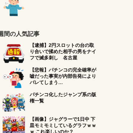
週間の人気記事
【逮捕】2円スロットの台の取
り合いで揉めた相手の男をナイ
フで滅多刺し 名古屋
【悲報】パチンコの完全確率が
嘘だった事実が内部告発により
バレてしまう…
パチンコ化したジャンプ系の版
権一覧
【画像】ジャグラーで1日中 下
皿モミモミしているグラフｗｗ
ｗ これ楽しいのか？