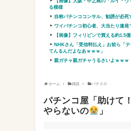
【画像】大阪・中之島の「ルイ・ヴ
【画像】令和最新版の剛力彩芽、ワイらに
る模様
w w w w w
NEW!
自称パチンココンサル、勧誘が必死
実質確率という罠
車上のテントでキャンプ 民泊施設が
ワイパチンコ初心者、大当たり連発
【競馬・難解】6/30(水)第44回帝王賞(
【画像】フィリピンで買える約1.5
名機が生まれなかった悲しい枠
NHKさん「受信料払え」お前ら「テ
てんるんだよなあｗｗｗ」
親ガチャ親ガチャうるさいよｗｗｗ
Powered by livedoor 相互RSS
ホーム
雑談
パチスロ
パチンコ屋「助けて
やらないの
」