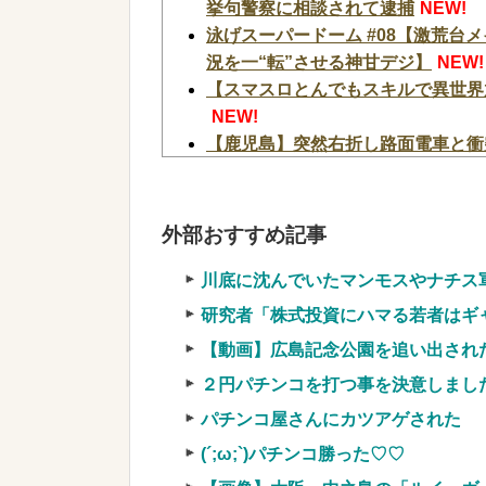
挙句警察に相談されて逮捕
NEW!
泳げスーパードーム #08【激荒台
況を一“転”させる神甘デジ】
NEW!
【スマスロとんでもスキルで異世界放
NEW!
【鹿児島】突然右折し路面電車と衝
中
NEW!
激混みのはずの東京駅で鍵が空いて
中を確認してみると……
NEW!
外部おすすめ記事
【
】「ゾンビたばこ売人」と肩
「レギュラー剥奪も選択肢のひとつ
川底に沈んでいたマンモスやナチス
ジャングリア沖縄「ロイヤルチケット
研究者「株式投資にハマる若者はギ
ｗ
NEW!
【動画】広島記念公園を追い出され
【驚愕】マチアプで会った外国人か
２円パチンコを打つ事を決意しまし
か？？？？？？？
NEW!
【衝撃】若い女の子からする「甘い
パチンコ屋さんにカツアゲされた
な？よな？w w w w w w w w w w w
(´;ω;`)パチンコ勝った♡♡
【画像】愛知の半グレ、怖すぎる→