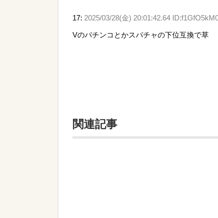
17:
2025/03/28(金) 20:01:42.64 ID:f1GfO5kM
Vのパチンコとかスパチャの下位互換で草
関連記事