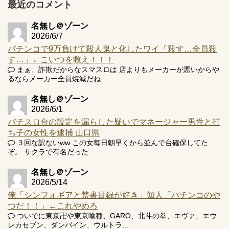
プ報告あり！弱予告...
最近のコメント
アズールレーン スロット評価はコイン持ちの悪い疑似ボ天
井の軽い絆？
名無し＠ゾーン
2026/6/7
パチンコで9万負けて殺人鬼と化したワイ「殺す…全員殺
す…」←こいつを救え！！！
まぁ、詐欺だからなスマスロは 店よりもメーカーが悪いからや
るならメーカー全員焼滅だね
Powered by livedoor 相互RSS
名無し＠ゾーン
2026/6/1
パチスロ台の設定を漏らした疑いでマネージャー男性と打
ち子の女性を逮捕 山口県
３回な訳ないww この女毎日朝早くから並んで台確保してた
ぞ。 サクラで有名だった
名無し＠ゾーン
2026/5/14
俺「シンフォギアと禁書目録が好き」知人「パチンコのや
つだ！！」←これやめろ
ついでに東京卍や東京喰種、GARO、北斗の拳、エヴァ、エウ
レカセブン、ダンバイン、ウルトラ...