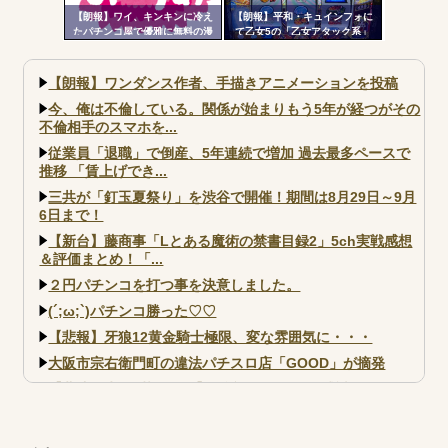
【朗報】ワイ、キンキンに冷え
【朗報】平和・キュインフォに
たパチンコ屋で優雅に無料の漫
て乙女5の「乙女アタック系」
画を楽しむｗｗｗｗ
「繚乱の刻系」の連続演出信頼
度が公開される！みんなの体感
と比べてどうよ？
【朗報】ワンダンス作者、手描きアニメーションを投稿
今、俺は不倫している。関係が始まりもう5年が経つがその
不倫相手のスマホを...
従業員「退職」で倒産、5年連続で増加 過去最多ペースで
推移 「賃上げでき...
三共が「釘玉夏祭り」を渋谷で開催！期間は8月29日～9月
6日まで！
【新台】藤商事「Lとある魔術の禁書目録2」5ch実戦感想
＆評価まとめ！「...
２円パチンコを打つ事を決意しました。
(´;ω;`)パチンコ勝った♡♡
【悲報】牙狼12黄金騎士極限、変な雰囲気に・・・
大阪市宗右衛門町の違法パチスロ店「GOOD」が摘発
【北斗転生2も落ちた？】最近のパチスロ型式試験はミミズ
的な何かが通りにく...
【実戦報告】e黄門ちゃま寿限無 初日の評判まとめ！コン