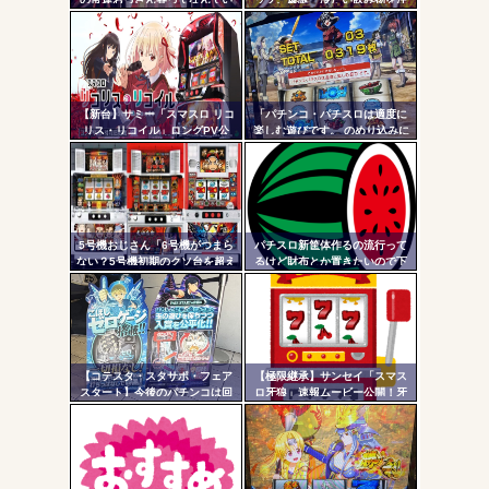
つも同じ服着てるの？
ぐと背景が浮かび上がる
定リ
AngelBeats!とかいうクソアニメの思い出ｗｗｗ
ンク
自動
更新
【新台】サミー「スマスロ リコ
「パチンコ・パチスロは適度に
リス・リコイル」ロングPV公
楽しむ遊びです。 のめり込みに
Powered by livedoor 相互RSS
ツー
開！新時代の疑似ボ連打を体感
注意しましょう。」←これおか
せよ！！！
しいだろｗｗｗ
ル
5号機おじさん「6号機がつまら
パチスロ新筐体作るの流行って
ない？5号機初期のクソ台を超え
るけど財布とか置きたいので下
る事は絶対に無理」
皿とか今まで通りがいいわ
【コテスタ・スタサポ・フェア
【極限継承】サンセイ「スマス
スタート】今後のパチンコは回
ロ牙狼」速報ムービー公開！牙
数固定系必須でいいよな。そし
狼の名に恥じぬ出玉性能がパチ
て釘は完全に廃止するべき
ンコからスロットへ