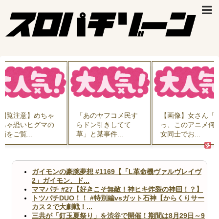
閲覧注意】めちゃ
「あのヤフコメ民す
【画像】女さん「
ちゃ恐いヒグマの
らドン引きしてて
っ、このアニメ何
画をご覧...
草」と某事件...
女同士でお...
ガイモンの豪腕夢想 #1169【「L革命機ヴァルヴレイヴ
2」ガイモン、ド...
ママパチ #27【好きこそ無敵！神ヒキ炸裂の神回！？】
トツパチDUO！！ #特別編vsガット石神【からくりサー
カス２で大劇戦！...
三共が「釘玉夏祭り」を渋谷で開催！期間は8月29日～9