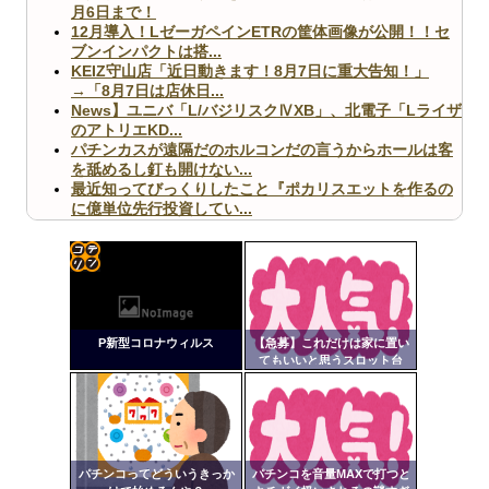
月6日まで！
12月導入！LゼーガペインETRの筐体画像が公開！！セ
ブンインパクトは搭...
KEIZ守山店「近日動きます！8月7日に重大告知！」
→「8月7日は店休日...
News】ユニバ「L/バジリスクⅣXB」、北電子「Lライザ
のアトリエKD...
パチンカスが遠隔だのホルコンだの言うからホールは客
を舐めるし釘も開けない...
最近知ってびっくりしたこと『ポカリスエットを作るの
に億単位先行投資してい...
【ヤバ杉】日本の無車検車「実は俺たち20万台も走って
ますｗ」←これどうす...
【閲覧注意】俺が近くにいると機械が壊れるんだけどさ
【画像】ペプシコーラ社、「こういうのでいいんだよ」
コテ
な新商品を発売
リン
P新型コロナウィルス
【急募】これだけは家に置い
- 固
てもいいと思うスロット台
定リ
ンク
Powered by livedoor 相互RSS
自動
更新
パチンコってどういうきっか
パチンコを音量MAXで打つと