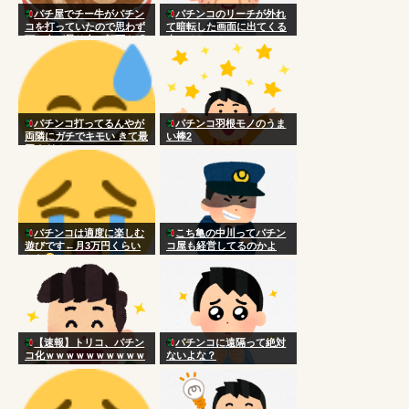
パチ屋でチー牛がパチン
パチンコのリーチが外れ
コを打っていたので思わず
て暗転した画面に出てくる
頭に血が昇り台に顔面を叩
人いるじゃん？
きつけた
パチンコ打ってるんやが
パチンコ羽根モノのうま
両隣にガチでキモい きて最
い棒2
悪すぎる
パチンコは適度に楽しむ
こち亀の中川ってパチン
遊びです←月3万円くらい
コ屋も経営してるのかよ
かな
【速報】トリコ、パチン
パチンコに遠隔って絶対
コ化ｗｗｗｗｗｗｗｗｗｗ
ないよな？
ｗｗｗｗｗｗｗｗｗｗｗｗ
ｗｗｗｗｗ