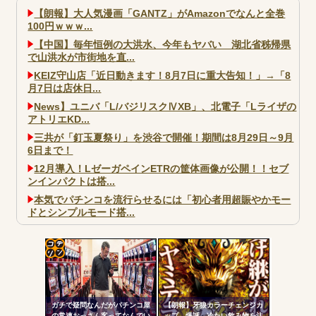
【朗報】大人気漫画「GANTZ」がAmazonでなんと全巻
100円ｗｗｗ...
【中国】毎年恒例の大洪水、今年もヤバい 湖北省秭帰県
で山洪水が市街地を直...
KEIZ守山店「近日動きます！8月7日に重大告知！」→「8
月7日は店休日...
News】ユニバ「L/バジリスクⅣXB」、北電子「Lライザの
アトリエKD...
三共が「釘玉夏祭り」を渋谷で開催！期間は8月29日～9月
6日まで！
12月導入！LゼーガペインETRの筐体画像が公開！！セブ
ンインパクトは搭...
本気でパチンコを流行らせるには「初心者用超賑やかモー
ドとシンプルモード搭...
大阪市宗右衛門町の違法パチスロ店「GOOD」が摘発
パチンコで人気のないキャラを青色担当にするのやめろや
ワイ、パチンコ屋店員の目の前で会員カードを握り潰し
コテ
「今までありがとう」と...
リン
無職のパチンコカス(22)なんやが、ワイの人生どれくらい
ガチで疑問なんだがパチンコ屋
【朗報】牙狼カラーチェンジカ
- 固
ヤバいか教えて？...
の常連おっさん客ってなんでい
ップ、爆誕 冷たい飲み物を注