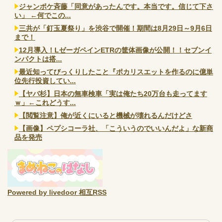
ジャンポケ斉藤「同意があったんです。本当です。信じて下さ
い」 ←何でこの...
三共が「釘玉夏祭り」を渋谷で開催！期間は8月29日～9月6日
まで！
12月導入！LゼーガペインETRの筐体画像が公開！！セブンイ
ンパクトは搭...
最近知ってびっくりしたこと『ポカリスエットを作るのに億単
位先行投資してい...
【ヤバ杉】日本の無車検車「実は俺たち20万台も走ってます
ｗ」←これどうす...
【閲覧注意】俺が近くにいると機械が壊れるんだけどさ
【画像】ペプシコーラ社、「こういうのでいいんだよ」な新商
品を発売
Powered by livedoor 相互RSS