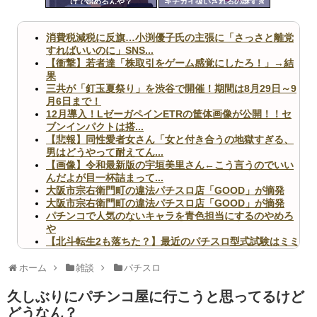
けで始めるんや？
キチガイ扱いされるの謎すぎ
ツー
るんですけども
ル
消費税減税に反旗…小渕優子氏の主張に「さっさと離党
すればいいのに」SNS...
【衝撃】若者達「株取引をゲーム感覚にしたろ！」→結
果
三共が「釘玉夏祭り」を渋谷で開催！期間は8月29日～9
月6日まで！
12月導入！LゼーガペインETRの筐体画像が公開！！セ
ブンインパクトは搭...
【悲報】同性愛者女さん「女と付き合うの地獄すぎる、
男はどうやって耐えてん...
【画像】令和最新版の宇垣美里さん←こう言うのでいい
んだよが目一杯詰まって...
大阪市宗右衛門町の違法パチスロ店「GOOD」が摘発
大阪市宗右衛門町の違法パチスロ店「GOOD」が摘発
パチンコで人気のないキャラを青色担当にするのやめろ
や
【北斗転生2も落ちた？】最近のパチスロ型式試験はミミ
ズ的な何かが通りにく...
無職のパチンコカス(22)なんやが、ワイの人生どれくら
ホーム
雑談
パチスロ
いヤバいか教えて？...
AngelBeats!とかいうクソアニメの思い出ｗｗｗ
久しぶりにパチンコ屋に行こうと思ってるけど
どうなん？