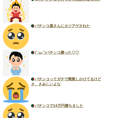
パチンコ屋さんにカツアゲされた
(´;ω;`)パチンコ勝った♡♡
パチンコってガチで廃業しかけてるけど
さ、さみしいよな
パチンコで14万円勝ちました