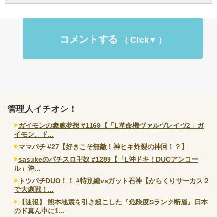
コメントする
管理人イチオシ！
ガイモンの豪腕夢想 #1169【「L革命機ヴァルヴレイヴ2」ガ
イモン、ド...
ママパチ #27【好きこそ無敵！神ヒキ炸裂の神回！？】
sasukeのパチスロ卍奴 #1289【「L沖ドキ！DUOアンコー
ル」沖...
トツパチDUO！！ #特別編vsガット石神【からくりサーカス２
で大劇戦！...
【速報】 熊本地震を引き起こした『危険度Sランク断層』日本
のド真ん中に1...