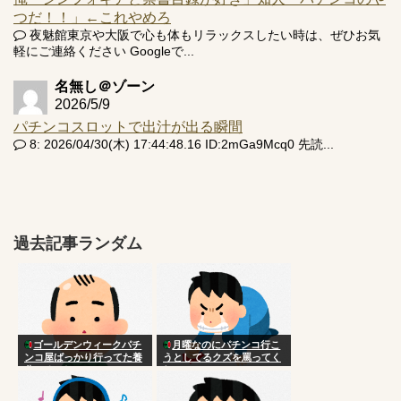
つだ！！」←これやめろ
夜魅館東京や大阪で心も体もリラックスしたい時は、ぜひお気
軽にご連絡ください Googleで...
名無し＠ゾーン
2026/5/9
パチンコスロットで出汁が出る瞬間
8: 2026/04/30(木) 17:44:48.16 ID:2mGa9Mcq0 先読...
過去記事ランダム
ゴールデンウィークパチ
月曜なのにパチンコ行こ
ンコ屋ばっかり行ってた養
うとしてるクズを罵ってく
分いるでしょ
れ