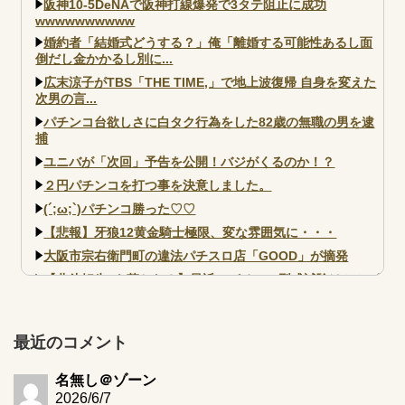
阪神10-5DeNAで阪神打線爆発で3タテ阻止に成功
wwwwwwwwww
婚約者「結婚式どうする？」俺「離婚する可能性あるし面
倒だし金かかるし別に...
広末涼子がTBS「THE TIME,」で地上波復帰 自身を変えた
次男の言...
パチンコ台欲しさに白タク行為をした82歳の無職の男を逮
捕
ユニバが「次回」予告を公開！バジがくるのか！？
２円パチンコを打つ事を決意しました。
(´;ω;`)パチンコ勝った♡♡
【悲報】牙狼12黄金騎士極限、変な雰囲気に・・・
大阪市宗右衛門町の違法パチスロ店「GOOD」が摘発
【北斗転生2も落ちた？】最近のパチスロ型式試験はミミズ
的な何かが通りにく...
【実戦報告】e黄門ちゃま寿限無 初日の評判まとめ！コン
プ報告あり！弱予告...
最近のコメント
アズールレーン スロット評価はコイン持ちの悪い疑似ボ天
井の軽い絆？
名無し＠ゾーン
2026/6/7