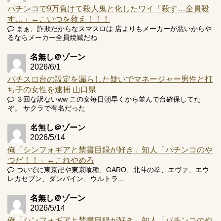
パチンコで9万負けて殺人鬼と化したワイ「殺す…全員殺
す…」←こいつを救え！！！
まぁ、詐欺だからなスマスロは 店よりもメーカーが悪いからや
るならメーカー全員焼滅だね
Powered by livedoor 相互RSS
名無し＠ゾーン
2026/6/1
パチスロ台の設定を漏らした疑いでマネージャー男性と打
ち子の女性を逮捕 山口県
３回な訳ないww この女毎日朝早くから並んで台確保してた
ぞ。 サクラで有名だった
名無し＠ゾーン
2026/5/14
俺「シンフォギアと禁書目録が好き」知人「パチンコのや
つだ！！」←これやめろ
ついでに東京卍や東京喰種、GARO、北斗の拳、エヴァ、エウ
レカセブン、ダンバイン、ウルトラ...
名無し＠ゾーン
2026/5/14
俺「シンフォギアと禁書目録が好き」知人「パチンコのや