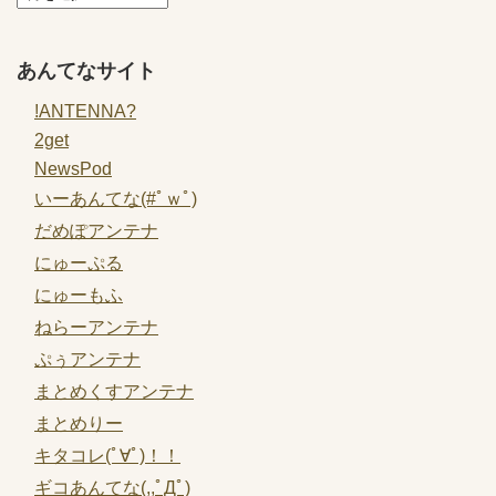
あんてなサイト
!ANTENNA?
2get
NewsPod
いーあんてな(#ﾟｗﾟ)
だめぽアンテナ
にゅーぷる
にゅーもふ
ねらーアンテナ
ぷぅアンテナ
まとめくすアンテナ
まとめりー
キタコレ(ﾟ∀ﾟ)！！
ギコあんてな(,,ﾟДﾟ)