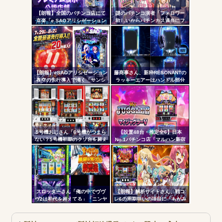
更新
【朗報】全国のパチンコ店にて
謎のパチンコ演者「フォロワー
Powered by livedoor 相互RSS
京楽「e SAOアリシゼーション
欲しいからパチンカス適当にフ
ツー
夜空」のデモ機プレミアム展示
ォローしよう」「フォロー返し
が始まる！SAOファンは急
て来ないやつリムろ」←これで
ル
げ！！！
何回もフォローしてくるのウザ
がられてますよ
【朗報】eSAOアリシゼーション
藤商事さん、新枠RESONANTの
夜空の先行導入で沸く「サンシ
ラッキーエアーはハンドル部分
ャインKYORAKU平針」2日連続
からのみで枠上部からの風は無
で総差枚10万枚超えの祭りを開
い模様。ヅラに配慮したか？
催中ｗｗｗｗ
5号機おじさん「6号機がつまら
【設置48台・推定全6】日本
ない？5号機初期のクソ台を超え
No.1パチンコ店「マルハン新宿
る事は絶対に無理」
東宝ビル店」のマイジャグラ
ー、とんでもない事になるｗｗ
ｗｗｗ
スロッターさん「俺の中でヴヴ
【朗報】解析サイトさん、戦コ
ヴ2は初代を超えてる」「ニンヤ
レ6の周期狙いの項目に「もがみ
メで状況が一変するのも良いス
んの尻画像」を採用
パイスになってる」