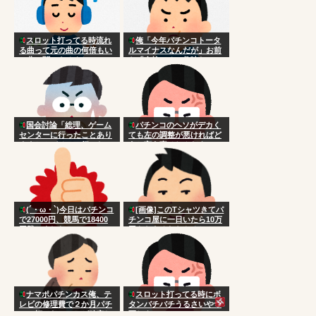
スロット打ってる時流れ
俺「今年パチンコトータ
る曲って元の曲の何倍もい
ルマイナスなんだが」お前
い曲に聞こえるよね
ら「金捨てるの趣味な
の？」
国会討論「総理、ゲーム
パチンコのヘソがデカく
センターに行ったことあり
ても左の調整が悪ければど
ますか？パチンコ行ったこ
うと言う事はねんだよ
とありますか？」
(´・ω・`)今日はパチンコ
[画像]このTシャツきてパ
で27000円、競馬で18400
チンコ屋に一日いたら10万
円勝ちました
円もらえるならやるか？
ナマポパチンカス俺、テ
スロット打ってる時にボ
レビの修理費で２か月パチ
タンバチバチうるさいやつ
ンコ打てないことが確定し
死ねよ