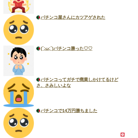
パチンコ屋さんにカツアゲされた
(´;ω;`)パチンコ勝った♡♡
パチンコってガチで廃業しかけてるけど
さ、さみしいよな
パチンコで14万円勝ちました