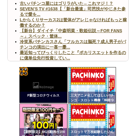
古いパチンコ屋にはゴリラがいた←これマジ！？
SEVEN’S TV #1638【「新台最速」司芭扶がやじきた参
るで愛を...
Lからくりサーカス2は筐体がアレじゃなければもっと稼
働するのか？
【新台】ダイイチ「中森明菜・歌姫伝説～FOR FANS
～」スペック・筐体...
冷笑系パチンカスさん「フルカスは脳死？成人男子がパ
チンコの演出に一喜一憂...
最近知ってびっくりしたこと『ポカリスエットを作るの
に億単位先行投資してい...
【ヤバ杉】日本の無車検車「実は俺たち20万台も走って
ますｗ」←これどうす...
【閲覧注意】俺が近くにいると機械が壊れるんだけどさ
【画像】ペプシコーラ社、「こういうのでいいんだよ」
コテ
な新商品を発売
リン
P新型コロナウィルス
三大アニメ化してほしいパチ
- 固
ンコ・スロット機種「地獄少
女」「リゼロ」
定リ
ンク
Powered by livedoor 相互RSS
自動
更新
【期間限定】MGS動画が100
スロットで万枚経験したいん