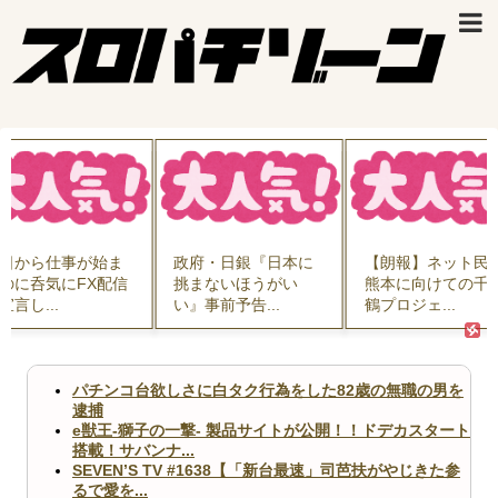
日から仕事が始ま
政府・日銀『日本に
【朗報】ネット民
のに呑気にFX配信
挑まないほうがい
熊本に向けての千
宣言し...
い』事前予告...
鶴プロジェ...
パチンコ台欲しさに白タク行為をした82歳の無職の男を
逮捕
e獣王-獅子の一撃- 製品サイトが公開！！ドデカスタート
搭載！サバンナ...
SEVEN’S TV #1638【「新台最速」司芭扶がやじきた参
るで愛を...