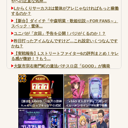
やへの正直な気持...
Lからくりサーカス2は筐体がアレじゃなければもっと稼働
するのか？
【新台】ダイイチ「中森明菜・歌姫伝説～FOR FANS～」
スペック・筐体...
ユニバが「次回」予告を公開！バジがくるのか！？
昨日打ったアイムなんですけど…これ設定いくつなんです
かね？
【実戦報告】Lストリートファイター6の評判まとめ！ヤレ
る感が微妙！？もう...
大阪市宗右衛門町の違法パチスロ店「GOOD」が摘発
パチンコで人気のないキャラを青色担当にするのやめろや
ワイ、パチンコ屋店員の目の前で会員カードを握り潰し
「今までありがとう」と...
コテ
無職のパチンコカス(22)なんやが、ワイの人生どれくらい
リン
ヤバいか教えて？...
【新台】SANYO「パチスロ邪神
「eSAO オルタナティブ ガンゲ
- 固
AngelBeats!とかいうクソアニメの思い出ｗｗｗ
ちゃんドロップキック」公式試
イル・オンライン」が8週で指数
打動画公開！演出の作り込みい
割れ
定リ
いなｗｗｗ
ンク
自動