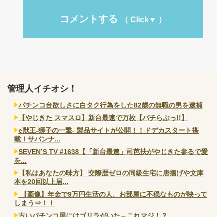
コメントする
管理人イチオシ！
パチンコ台欲しさに白タク行為をした82歳の無職の男を逮捕
【やじきた スマスロ】新台最速で万枚【パチらぶっ!!】
e獣王-獅子の一撃- 製品サイトが公開！！ドデカスタート搭
載！サバンナ...
SEVEN’S TV #1638【「新台最速」司芭扶がやじきた参るで愛
を...
【私はあなたの味方】 交際歴ゼロの同級生宅に唐揚げや文庫
本を20回以上届...
【画像】年金で9万円生活の人、お部屋に不穏なものが映って
しまう⇒！！
古いパチンコ屋にはゴリラがいた←これマジ！？