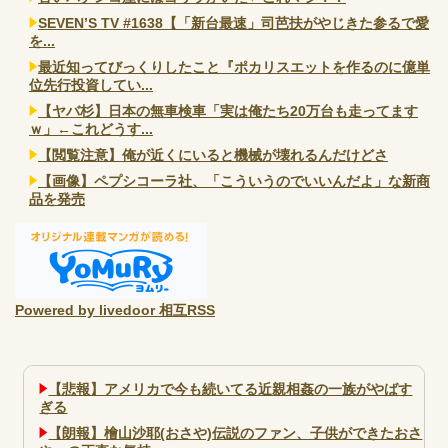
SEVEN’S TV #1638【「新台最速」司芭扶がやじきた参るで愛
を...
最近知ってびっくりしたこと『ポカリスエットを作るのに億単
位先行投資してい...
【ヤバ杉】日本の無車検車「実は俺たち20万台も走ってます
ｗ」←これどうす...
【閲覧注意】俺が近くにいると機械が壊れるんだけどさ
【画像】ペプシコーラ社、「こういうのでいいんだよ」な新商
品を発売
Powered by livedoor 相互RSS
【悲報】アメリカで今も続いてる近親相姦の一族がやばす
ぎる
【朗報】檜山沙耶(おさや)伝説のファン、子供ができたおさ