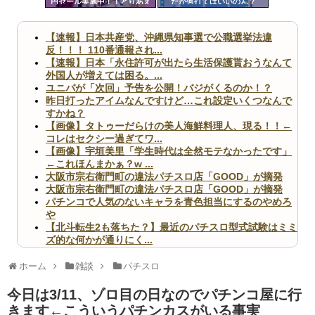
円セール実施中！！とりあえ
だが何打てばいいのん？
ツー
ず全部買うやろｗｗｗｗｗ
ル
【速報】日本共産党、沖縄県知事選で公職選挙法違
反！！！ 110番通報され...
【速報】日本「永住許可が出たら生活保護貰おうなんて
外国人が増えては困る。...
ユニバが「次回」予告を公開！バジがくるのか！？
昨日打ったアイムなんですけど…これ設定いくつなんで
すかね？
【画像】タトゥーだらけの美人海鮮料理人、現る！！←
コレはセクシー過ぎてワ...
【画像】宇垣美里「学生時代は全然モテなかったです」
←これほんまかぁ？w ...
大阪市宗右衛門町の違法パチスロ店「GOOD」が摘発
大阪市宗右衛門町の違法パチスロ店「GOOD」が摘発
パチンコで人気のないキャラを青色担当にするのやめろ
や
【北斗転生2も落ちた？】最近のパチスロ型式試験はミミ
ズ的な何かが通りにく...
無職のパチンコカス(22)なんやが、ワイの人生どれくら
いヤバいか教えて？...
ホーム
雑談
パチスロ
AngelBeats!とかいうクソアニメの思い出ｗｗｗ
今日は3/11、ゾロ目の日なのでパチンコ屋に行
きます←こういうパチンカスがいる事実