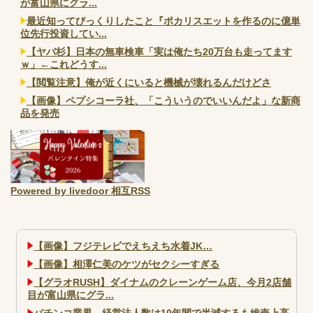
が富山県にグラ...
最近知ってびっくりしたこと『ポカリスエットを作るのに億単
位先行投資してい...
【ヤバ杉】日本の無車検車「実は俺たち20万台も走ってます
ｗ」←これどうす...
【閲覧注意】俺が近くにいると機械が壊れるんだけどさ
【画像】ペプシコーラ社、「こういうのでいいんだよ」な新商
品を発売
Powered by livedoor 相互RSS
【画像】フジテレビでえちえち水着JK…
【画像】相澤仁美のケツがセクシーすぎる
【グラオRUSH】ダイナムのクレーンゲーム店、今月2店舗
目が富山県にグラ...
パチンコ業界、経営法人数は10年間で半減するも総売上高