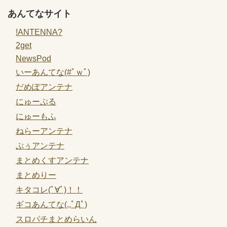
あんてなサイト
!ANTENNA?
2get
NewsPod
いーあんてな(#ﾟｗﾟ)
だめぽアンテナ
にゅーぷる
にゅーもふ
ねらーアンテナ
ぷぅアンテナ
まとめくすアンテナ
まとめりー
キタコレ(ﾟ∀ﾟ)！！
ギコあんてな(,,ﾟДﾟ)
スロパチまとめらいん