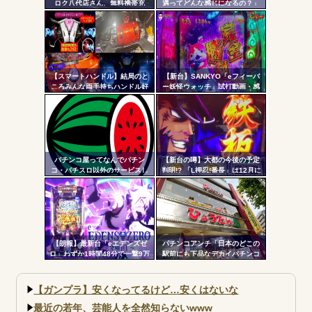
ロク八代店さん、無料携帯充
遇ってどんな感じになるの？」
ツー
電・24時間の仮設トイレ解放・
飲料水の無料配布を開始
ル
【スマートハンドル】結局のと
【新台】SANKYO「eフィーバ
ころみんな両手持ちハンドル好
ー妖怪ウォッチ」試打動画・感
きなの？
想まとめ！流石にこれは覇権だ
ろ！SSS評価
パチンコ屋ってなんでパチン
【新台の噂】大都の今後の予定
コ・パチスロ以外のサービスし
判明!? 「L押忍!番長」は12月に
ないんや？
登場か
【朗報】最新台「eエデンズゼ
パチンコアンチ「日本のどこの
ロ」わずか1時間48分で一撃9万
駅前にも下品なデカイパチンコ
5000発コンプリートを達成して
屋があって恥ずかしい」
しまうｗ 究極LT期待出玉2万発
超えの現行最強スペックは伊達
【ガンプラ】安くなってるけど…安くはないな
じゃないな…
最近の若年、芸能人を全然知らないwww