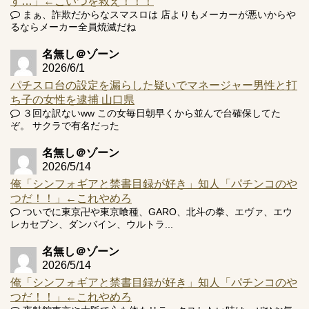
す…」←こいつを救え！！！
まぁ、詐欺だからなスマスロは 店よりもメーカーが悪いからや
Powered by livedoor 相互RSS
るならメーカー全員焼滅だね
名無し＠ゾーン
2026/6/1
パチスロ台の設定を漏らした疑いでマネージャー男性と打
ち子の女性を逮捕 山口県
３回な訳ないww この女毎日朝早くから並んで台確保してた
ぞ。 サクラで有名だった
名無し＠ゾーン
2026/5/14
俺「シンフォギアと禁書目録が好き」知人「パチンコのや
つだ！！」←これやめろ
ついでに東京卍や東京喰種、GARO、北斗の拳、エヴァ、エウ
レカセブン、ダンバイン、ウルトラ...
名無し＠ゾーン
2026/5/14
俺「シンフォギアと禁書目録が好き」知人「パチンコのや
つだ！！」←これやめろ