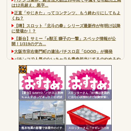
は12兆超え、黒字...
正直「やじきた」ってコンテンツ、もう終わりにしてもよ
くね？
【噂】スロット「北斗の拳」シリーズ最新作が年明け以降
に登場か！？
【新台】サミー「e獣王 獅子の一撃」スペック情報が公
開！1/319のデカ...
大阪市宗右衛門町の違法パチスロ店「GOOD」が摘発
パチンコで人気のないキャラを青色担当にするのやめろや
ワイ、パチンコ屋店員の目の前で会員カードを握り潰し
「今までありがとう」と...
コテ
無職のパチンコカス(22)なんやが、ワイの人生どれくらい
ヤバいか教えて？...
リン
AngelBeats!とかいうクソアニメの思い出ｗｗｗ
【新台】SANYO「パチスロ邪神
スロッターさん「BT機は意図的
- 固
ちゃんドロップキック」公式試
に出ない区間付けて試験対策し
打動画公開！演出の作り込みい
てそうな気がする」
定リ
いなｗｗｗ
ンク
自動
Powered by livedoor 相互RSS
更新
熊本地震の影響で休業中のイチ
スロッターさん「マギレコの冷