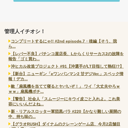
管理人イチオシ！
コンプリートするにゃ!! #2nd episode.7・後編【そう、我
ら...
【レバー不良】パチンコ屋店長、Lからくりサーカス2の故障を
報告「ゴミ買わ...
沖ヒカル改造プロジェクト #91【沖選手がLT目指して熱狂!?】
【新台】ニューギン「eワンパンマン2 甘デジVer.」スペック情
報！デカ...
敵「扇風機を当てて寝るとヤバいぞ！」 ワイ「大丈夫やろｗ
ｗｗ」扇風機ポチ...
【警告】 社会人「スムージーにキウイ皮ごと入れよ。これ美
容にいいんだよね...
新・リアルスロッター軍団黒バラ #220【かなり難しい展開の
中、持ち味の...
【グラオRUSH】ダイナムのクレーンゲーム店、今月2店舗目