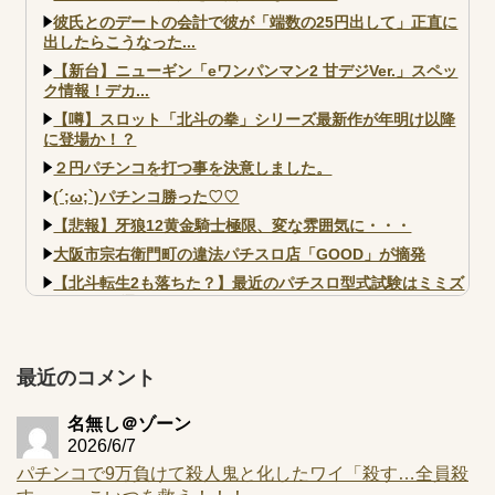
彼氏とのデートの会計で彼が「端数の25円出して」正直に
出したらこうなった...
【新台】ニューギン「eワンパンマン2 甘デジVer.」スペッ
ク情報！デカ...
【噂】スロット「北斗の拳」シリーズ最新作が年明け以降
に登場か！？
２円パチンコを打つ事を決意しました。
(´;ω;`)パチンコ勝った♡♡
【悲報】牙狼12黄金騎士極限、変な雰囲気に・・・
大阪市宗右衛門町の違法パチスロ店「GOOD」が摘発
【北斗転生2も落ちた？】最近のパチスロ型式試験はミミズ
的な何かが通りにく...
【実戦報告】e黄門ちゃま寿限無 初日の評判まとめ！コン
プ報告あり！弱予告...
最近のコメント
アズールレーン スロット評価はコイン持ちの悪い疑似ボ天
井の軽い絆？
名無し＠ゾーン
2026/6/7
パチンコで9万負けて殺人鬼と化したワイ「殺す…全員殺