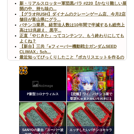
新・リアルスロッター軍団黒バラ #220【かなり難しい展
開の中、持ち味の...
【グラオRUSH】ダイナムのクレーンゲーム店、今月2店
舗目が富山県にグラ...
パチンコ業界、経営法人数は10年間で半減するも総売上
高は12兆超え、黒字...
正直「やじきた」ってコンテンツ、もう終わりにしても
よくね？
【新台】三共「eフィーバー機動戦士ガンダムSEED
CLIMAX」5ch...
最近知ってびっくりしたこと『ポカリスエットを作るの
に億単位先行投資してい...
【ヤバ杉】日本の無車検車「実は俺たち20万台も走って
ますｗ」←これどうす...
【閲覧注意】俺が近くにいると機械が壊れるんだけどさ
コテ
【画像】ペプシコーラ社、「こういうのでいいんだよ」
リン
な新商品を発売
P新型コロナウィルス
【悲報】ワイ、パチンコ屋で
- 固
梨花ちゃまとかいうガキに1
万カツアゲされる
定リ
ンク
自動
Powered by livedoor 相互RSS
更新
SANYOの新台「スーパー波
エッチしたいパチンコキャラ