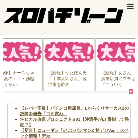
画像】ナースちゃ
【悲報】ゆたぼん氏
【悲報】女さん、
「あの・・・勃起
「山本太郎さん、政
酒屋店員にブチギ
たくらい...
治家を辞め...
「こういう...
【レバー不良】パチンコ屋店長、Lからくりサーカス2の
故障を報告「ゴミ買わ...
沖ヒカル改造プロジェクト #91【沖選手がLT目指して熱
狂!?】
【新台】ニューギン「eワンパンマン2 甘デジVer.」スペ
ック情報！デカ...