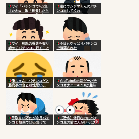
ワイ「パチンコで4万負
逆にウシジマくんのパチ
けたわw」敵「投資したら
ンコ出してくれ
よかったのに」←株がレバ
ブルすんのか？
ワイ、母親の香典を握り
今日もやっぱりパチンコ
締めてパチンコに行くこと
で遠隔された
を決意
俺ちゃん、パチンコだと
YouTube5ch音ゲーパチ
藤商事の台と相性悪い。
ンコオナニーAPEXが趣味
だけど結婚した俺の末路
手取り18万だが今月パチ
【恐怖】休日なのにパチ
ンコと競馬で16万負けて
ンコ屋の前に人がいっぱい
る どうしたらいい？
いるんだが…こいつら
何…？