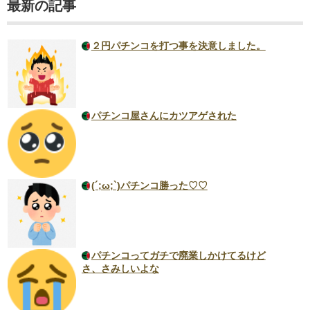
最新の記事
２円パチンコを打つ事を決意しました。
パチンコ屋さんにカツアゲされた
(´;ω;`)パチンコ勝った♡♡
パチンコってガチで廃業しかけてるけど
さ、さみしいよな