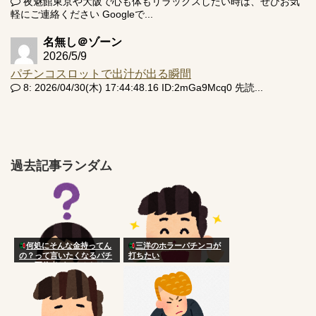
夜魅館東京や大阪で心も体もリラックスしたい時は、ぜひお気
軽にご連絡ください Googleで...
名無し＠ゾーン
2026/5/9
パチンコスロットで出汁が出る瞬間
8: 2026/04/30(木) 17:44:48.16 ID:2mGa9Mcq0 先読...
過去記事ランダム
何処にそんな金持ってん
三洋のホラーパチンコが
の？って言いたくなるパチ
打ちたい
ンコ配信者がいるんだけ
ど？