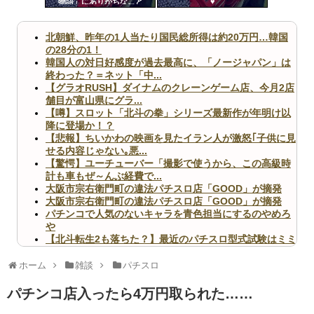
物語」にありがちなこと
♥
ツー
ル
北朝鮮、昨年の1人当たり国民総所得は約20万円…韓国
の28分の1！
韓国人の対日好感度が過去最高に、「ノージャパン」は
終わった？＝ネット「中...
【グラオRUSH】ダイナムのクレーンゲーム店、今月2店
舗目が富山県にグラ...
【噂】スロット「北斗の拳」シリーズ最新作が年明け以
降に登場か！？
【悲報】ちいかわの映画を見たイラン人が激怒｢子供に見
せる内容じゃない｡悪...
【驚愕】ユーチューバー「撮影で使うから、この高級時
計も車もぜ～んぶ経費で...
大阪市宗右衛門町の違法パチスロ店「GOOD」が摘発
大阪市宗右衛門町の違法パチスロ店「GOOD」が摘発
パチンコで人気のないキャラを青色担当にするのやめろ
や
【北斗転生2も落ちた？】最近のパチスロ型式試験はミミ
ズ的な何かが通りにく...
無職のパチンコカス(22)なんやが、ワイの人生どれくら
ホーム
雑談
パチスロ
いヤバいか教えて？...
AngelBeats!とかいうクソアニメの思い出ｗｗｗ
パチンコ店入ったら4万円取られた……