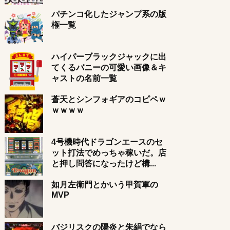
パチンコ化したジャンプ系の版
権一覧
ハイパーブラックジャックに出
てくるバニーの可愛い画像＆キ
ャストの名前一覧
蒼天とシンフォギアのコピペｗ
ｗｗｗｗ
4号機時代ドラゴンエースのセ
ット打法でめっちゃ稼いだ。店
と押し問答になったけど構...
如月左衛門とかいう甲賀軍の
MVP
バジリスクの陽炎と朱絹でなら