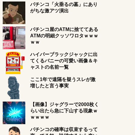
パチンコ「火垂るの墓」にあり
がちな激アツ演出
パチンコ屋のATMに捨ててある
ATMの明細クッソワロタｗｗｗ
ｗｗ
ハイパーブラックジャックに出
てくるバニーの可愛い画像＆キ
ャストの名前一覧
ここ1年で遠隔を疑うスレが激
増したと言う事実
【画像】ジャグラーで2000枚く
らい出たら急に下山する現象ｗ
ｗｗｗｗ
パチンコの確率は収束するって