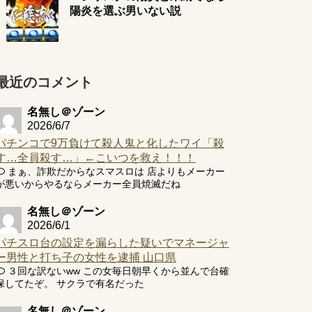
陽炎を選ぶ男いない説
最近のコメント
名無し＠ゾーン
2026/6/7
パチンコで9万負けて殺人鬼と化したワイ「殺
す…全員殺す…」←こいつを救え！！！
まぁ、詐欺だからなスマスロは 店よりもメーカー
が悪いからやるならメーカー全員焼滅だね
名無し＠ゾーン
2026/6/1
パチスロ台の設定を漏らした疑いでマネージャ
ー男性と打ち子の女性を逮捕 山口県
３回な訳ないww この女毎日朝早くから並んで台確
保してたぞ。 サクラで有名だった
名無し＠ゾーン