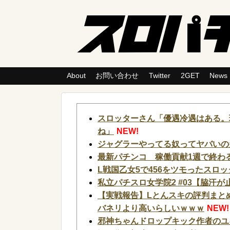
About
お問い合わせ
Twitter
2GET
News
スロッターさん「優遇冷遇はある。
ね」
NEW!
ジャグラーやってる奴ってヤバいの
最新パチンコ 稼働貢献1週で終わる
L戦国乙女5で456をツモったスロ
私立パチスロ女学院2 #03【脇汗が
【実戦報告】Lとんスキの評判まと
バネリより高いらしいｗｗｗ
NEW!
邪神ちゃんドロップキック作者のユ