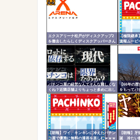
コテ
リン
- 固
エクスアリーナ松戸がディスクアップ2
【極限継承
定リ
を撤去したらしくディスクアッパーさん
速報ムービ
ンク
達から落胆の声
玉性能がパ
自動
更新
ツー
ル
パチンコ屋の経営なんてそんな難しくな
【66年の歴
くね？近隣店舗よりちょっと多めに出し
をもってパ
ておけば勝手に客が寄ってくるのに強欲
ーやコマコ
すぎて極限まで搾り取るから客が飛ぶん
ド…たくさ
だよ
【朗報】ワイ、キンキンに冷えたパチン
【朗報】牙
コ屋で優雅に無料の漫画を楽しむｗｗｗ
誕 冷たい