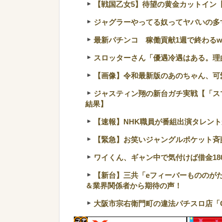
【戦国乙女5】待望の黄金カットイン【
ジャグラーやってる奴ってヤバいの多
最新パチンコ 稼働貢献1週で終わるw
スロッターさん「優遇冷遇はある。理
【画像】令和最新版のあのちゃん、可愛過
ジャスティン翔の新台ガチ実戦【「ス
結果】
【速報】NHK職員が番組出演タレン
【緊急】お笑いジャングルポケット斉
ワイくん、ギャン中で気付けば借金18
【新台】三共「eフィーバーもののが
＆業界関係者から期待の声！
大阪市宗右衛門町の違法パチスロ店「