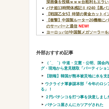
深画像を投稿ｗｗｗ台粗利もエラい
パチ姫13時間体感記Ⅱ #240【黒
【戦国乙女5】待望の黄金カットイン
【衝撃】中国製ルーター20機種にバ
のサーバーと通信
NEW!
ヨーロッパが中国製メガソーラーを
SpaceX、米国防関連技術保護を
「中国籍人員をSpaceX向けの生産
【超絶朗報】「れいわ新選組」改め
外部おすすめ記事
お
NEW!
【画像】令和最新版のあのちゃん、可
（ ´_ゝ`）中道・立憲・公明、国
グ・現地から意見聴取「パーティション
w
NEW!
【速報】NHK職員が番組出演タレ
【朗報】韓国が熊本被災地に水を支援
NEW!
ウクライナ軍参謀本部「今年のロシ
【緊急】お笑いジャングルポケット
る」！
【画像】タトゥーだらけの美人海鮮
２円パチンコを打つ事を決意しまし
ブッ刺さりまくりw w w w w w w w 
パチンコ屋さんにカツアゲされた
実質確率という罠