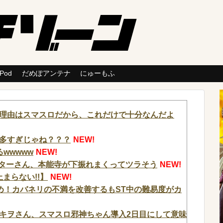
 Pod
だめぽアンテナ
にゅーもふ
理由はスマスロだから、これだけで十分なんだよ
多すぎじゃね？？？
NEW!
wwwww
NEW!
ッターさん、本能寺が下振れまくってツラそう
NEW!
止まらない!!】
NEW!
め！カバネリの不満を改善するもST中の難易度がカ
キヲさん、スマスロ邪神ちゃん導入2日目にして意味