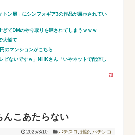
車のレンタル 五所川原 青森
JpnI) Part6 みんなの予想
ィトン展」にシンフォギア3の作品が展示されてい
すぎてDMのやり取りを晒されてしまうｗｗｗ
で大慌て
億円のマンションがこちら
レビないですｗ」NHKさん「いやネットで配信し
のぱちんこあたらない
2025/3/10
パチスロ
,
雑談
,
パチンコ