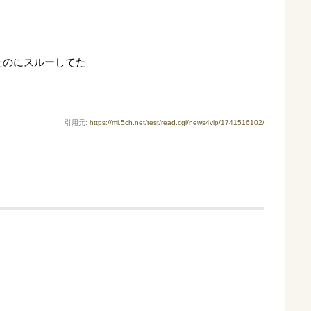
ったのにスルーしてた
引用元:
https://mi.5ch.net/test/read.cgi/news4vip/1741516102/