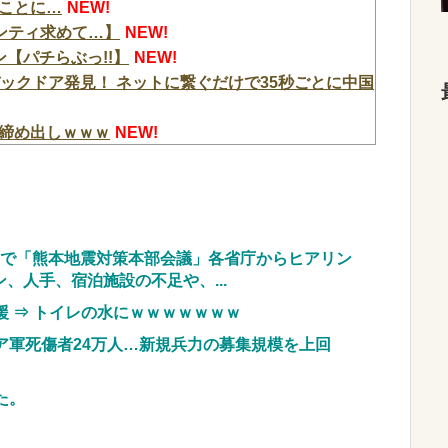
ことに…
NEW!
パンティ求めて…】
NEW!
【パチらぶっ!!】
NEW!
ックドア発見！ ネットに繋ぐだけで35秒ごとに中国
締め出しｗｗｗ
NEW!
重視し供給連鎖から中国系を完全排除へ 供給業者に
に関わらせないこと」「中国...
NEW!
、新党「いのちの党」爆誕！！！うおおおおおおお
愛過ぎてワイらにブッ刺さりまくりw w w w w
会内で「熊本地震対策本部会議」各省庁からヒアリン
、人手、宿泊施設の不足や、...
ントから性被害！？←コレマジならヤバくねーか？
 ⇒ トイレの水にｗｗｗｗｗｗｗ
ア軍死傷者24万人…新規兵力の募集規模を上回
斉藤慎二被告に懲役7年の求刑←これ…
NEW!
料理人、現る！！←コレはセクシー過ぎてワイらに
た。
w
NEW!