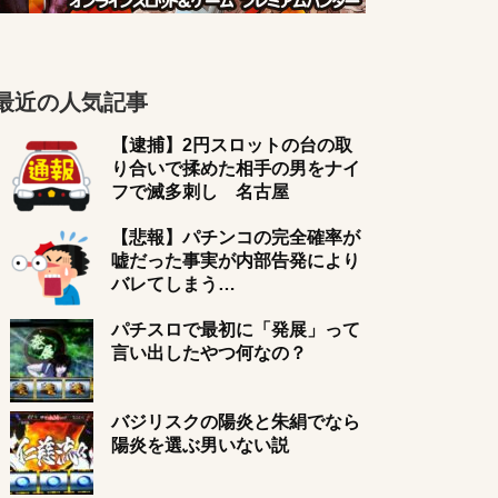
最近の人気記事
【逮捕】2円スロットの台の取
り合いで揉めた相手の男をナイ
フで滅多刺し 名古屋
【悲報】パチンコの完全確率が
嘘だった事実が内部告発により
バレてしまう…
パチスロで最初に「発展」って
言い出したやつ何なの？
バジリスクの陽炎と朱絹でなら
陽炎を選ぶ男いない説