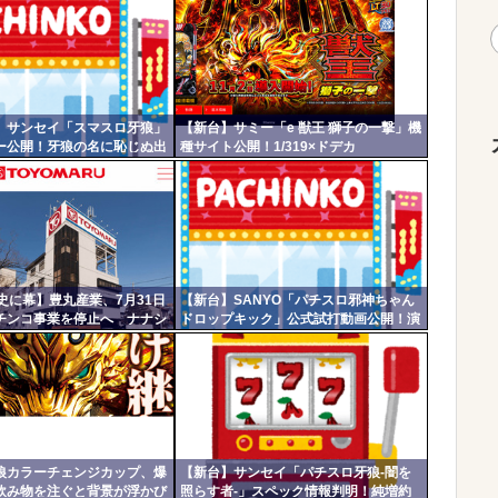
】サンセイ「スマスロ牙狼」
【新台】サミー「e 獣王 獅子の一撃」機
ー公開！牙狼の名に恥じぬ出
種サイト公開！1/319×ドデカ
チンコからスロットへ
STRAIGHT、右の1/2で平均9,800個のサ
バチャンに突入
史に幕】豊丸産業、7月31日
【新台】SANYO「パチスロ邪神ちゃん
チンコ事業を停止へ ナナシ
ドロップキック」公式試打動画公開！演
マ倶楽部マやウィッチブレイ
出の作り込みいいなｗｗｗ
んの名機をありがとう
狼カラーチェンジカップ、爆
【新台】サンセイ「パチスロ牙狼-闇を
飲み物を注ぐと背景が浮かび
照らす者-」スペック情報判明！純増約