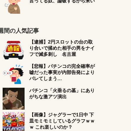
言ってる奴、論破するから来い
週間の人気記事
【逮捕】2円スロットの台の取
り合いで揉めた相手の男をナイ
フで滅多刺し 名古屋
【悲報】パチンコの完全確率が
嘘だった事実が内部告発により
バレてしまう…
パチンコ「火垂るの墓」にあり
がちな激アツ演出
【画像】ジャグラーで1日中 下
皿モミモミしているグラフｗｗ
ｗ これ楽しいのか？