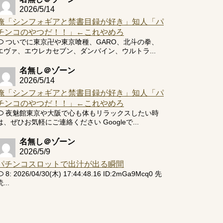
2026/5/14
俺「シンフォギアと禁書目録が好き」知人「パ
チンコのやつだ！！」←これやめろ
ついでに東京卍や東京喰種、GARO、北斗の拳、
エヴァ、エウレカセブン、ダンバイン、ウルトラ...
名無し＠ゾーン
2026/5/14
俺「シンフォギアと禁書目録が好き」知人「パ
チンコのやつだ！！」←これやめろ
夜魅館東京や大阪で心も体もリラックスしたい時
は、ぜひお気軽にご連絡ください Googleで...
名無し＠ゾーン
2026/5/9
パチンコスロットで出汁が出る瞬間
8: 2026/04/30(木) 17:44:48.16 ID:2mGa9Mcq0 先
...