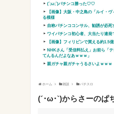
車上のテントでキャンプ 民泊施設が
(´;ω;`)パチンコ勝った♡♡
【競馬・難解】6/30(水)第44回帝王賞(
【画像】大阪・中之島の「ルイ・ヴ
名機が生まれなかった悲しい枠
る模様
自称パチンココンサル、勧誘が必死
ワイパチンコ初心者、大当たり連発
【画像】フィリピンで買える約1.5
Powered by livedoor 相互RSS
NHKさん「受信料払え」お前ら「テ
てんるんだよなあｗｗｗ」
親ガチャ親ガチャうるさいよｗｗｗ
ホーム
雑談
パチスロ
(´･ω･`)からさー