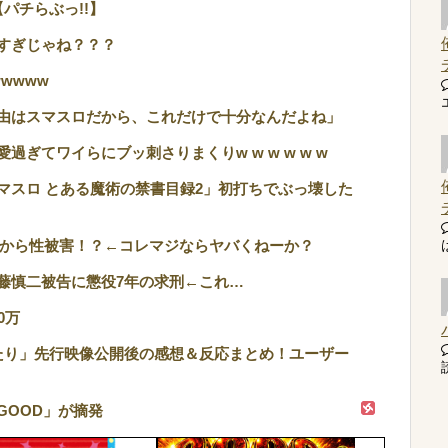
パチらぶっ!!】
すぎじゃね？？？
wwww
由はスマスロだから、これだけで十分なんだよね」
ぎてワイらにブッ刺さりまくりw w w w w w
マスロ とある魔術の禁書目録2」初打ちでぶっ壊した
トから性被害！？←コレマジならヤバくねーか？
藤慎二被告に懲役7年の求刑←これ…
0万
たり」先行映像公開後の感想＆反応まとめ！ユーザー
読
GOOD」が摘発