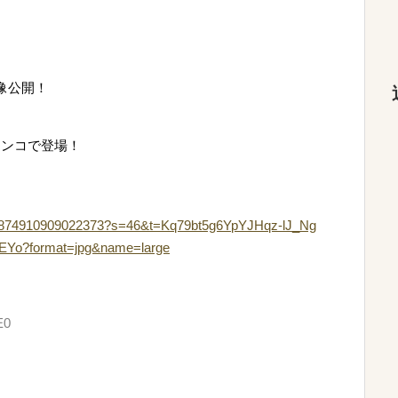
像公開！
チンコで登場！
s/1897874910909022373?s=46&t=Kq79bt5g6YpYJHqz-lJ_Ng
QEYo?format=jpg&name=large
E0