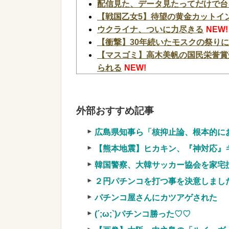
配信見た、データ見たってだけで台
【戦国乙女5】待望の黄金カットイン
ウクライナ、ついに力尽きる
NEW!
【衝撃】30年続いたモスクの祭り
【マスゴミ】高木美帆の国民栄誉賞
られる
NEW!
韓国警察、大韓サッカー協会を家宅
【画像】令和最新版のあのちゃん、可
w
NEW!
外部おすすめ記事
【速報】NHK職員が番組出演タレ
NEW!
広島県知事ら「核抑止論、根本的に
【緊急】お笑いジャングルポケット
【熊本地震】ヒカキン、『神対応』
【画像】タトゥーだらけの美人海鮮
韓国警察、大韓サッカー協会を家宅
ブッ刺さりまくりw w w w w w w w 
２円パチンコを打つ事を決意しまし
実質確率という罠
車上のテントでキャンプ 民泊施設が
パチンコ屋さんにカツアゲされた
【競馬・難解】6/30(水)第44回帝王賞(
(´;ω;`)パチンコ勝った♡♡
名機が生まれなかった悲しい枠