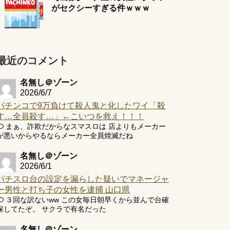
がセクシーすぎる件ｗｗｗ
最近のコメント
名無し＠ゾーン
2026/6/7
パチンコで9万負けて殺人鬼と化したワイ「殺
す…全員殺す…」←こいつを救え！！！
まぁ、詐欺だからなスマスロは 店よりもメーカー
が悪いからやるならメーカー全員焼滅だね
名無し＠ゾーン
2026/6/1
パチスロ台の設定を漏らした疑いでマネージャ
ー男性と打ち子の女性を逮捕 山口県
３回な訳ないww この女毎日朝早くから並んで台確
保してたぞ。 サクラで有名だった
名無し＠ゾーン