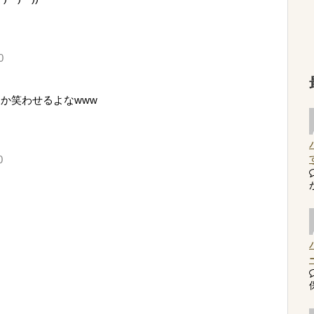
0
か笑わせるよなwww
0