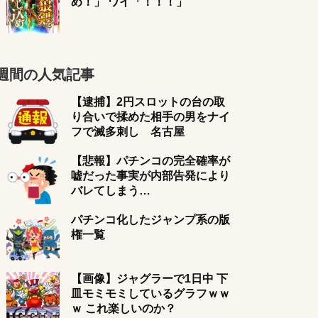
め！」 ワイ「！！！」
週間の人気記事
【逮捕】2円スロットの台の取
り合いで揉めた相手の男をナイ
フで滅多刺し 名古屋
【悲報】パチンコの完全確率が
嘘だった事実が内部告発により
バレてしまう…
パチンコ化したジャンプ系の版
権一覧
【画像】ジャグラーで1日中 下
皿モミモミしているグラフｗｗ
ｗ これ楽しいのか？