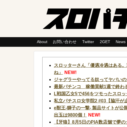
About
お問い合わせ
Twitter
2GET
News
スロッターさん「優遇冷遇はある。
ね」
NEW!
ジャグラーやってる奴ってヤバいの
最新パチンコ 稼働貢献1週で終わる
L戦国乙女5で456をツモったスロ
私立パチスロ女学院2 #03【脇汗が
e獣王-獅子の一撃- 製品サイトが
出玉は9800個！
NEW!
【牙狼】8月5日のPIA数店舗で夢