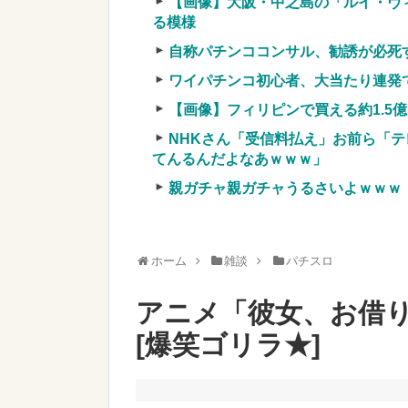
【画像】大阪・中之島の「ルイ・ヴ
る模様
自称パチンココンサル、勧誘が必死
ワイパチンコ初心者、大当たり連発
Powered by livedoor 相互RSS
【画像】フィリピンで買える約1.5
NHKさん「受信料払え」お前ら「テ
てんるんだよなあｗｗｗ」
親ガチャ親ガチャうるさいよｗｗｗ
ホーム
雑談
パチスロ
アニメ「彼女、お借
[爆笑ゴリラ★]