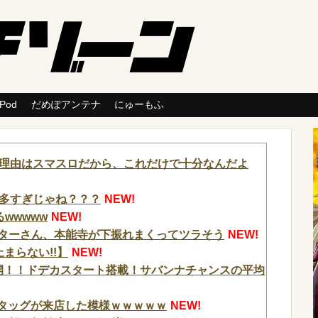
 Pod
だめぽアンテナ
にゅーもふ
理由はスマスロだから、これだけで十分なんだよ
多すぎじゃね？？？
NEW!
wwwww
NEW!
ッターさん、本能寺が下振れまくってツラそう
NEW!
止まらない!!】
NEW!
公開！！ドデカスタート搭載！サバンナチャンスの平均
のタッグが来店した模様ｗｗｗｗｗ
NEW!