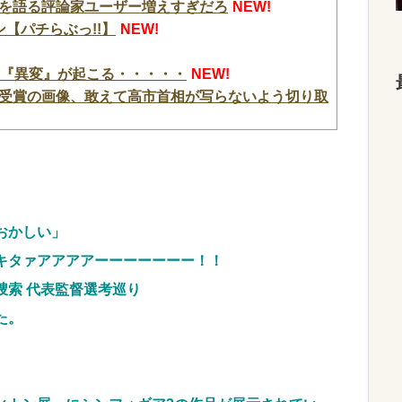
を語る評論家ユーザー増えすぎだろ
NEW!
【パチらぶっ!!】
NEW!
に『異変』が起こる・・・・・
NEW!
受賞の画像、敢えて高市首相が写らないよう切り取
捜索 代表監督選考巡り
NEW!
愛過ぎてワイらにブッ刺さりまくりw w w w w
ントから性被害！？←コレマジならヤバくねーか？
おかしい」
斉藤慎二被告に懲役7年の求刑←これ…
NEW!
キタァアアアアーーーーーーー！！
料理人、現る！！←コレはセクシー過ぎてワイらに
捜索 代表監督選考巡り
w
NEW!
た。
車のレンタル 五所川原 青森
JpnI) Part6 みんなの予想