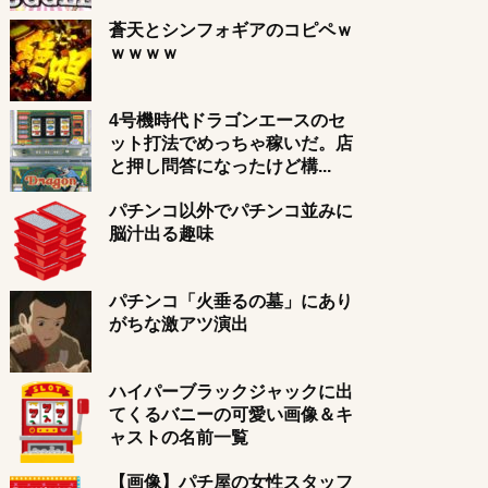
蒼天とシンフォギアのコピペｗ
ｗｗｗｗ
4号機時代ドラゴンエースのセ
ット打法でめっちゃ稼いだ。店
と押し問答になったけど構...
パチンコ以外でパチンコ並みに
脳汁出る趣味
パチンコ「火垂るの墓」にあり
がちな激アツ演出
ハイパーブラックジャックに出
てくるバニーの可愛い画像＆キ
ャストの名前一覧
【画像】パチ屋の女性スタッフ