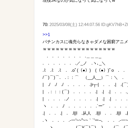
現役JKなのか気になって気になってw
70:
2025/03/08(土) 12:44:07.56 ID:gKV7hB+Z
>>1
パチンカスに魂売らなきゃダメな困窮アニ
ｗｗｗｗｗｗｗｗｗｗｗｗｗｗｗｗｗ
. . . . . . . .＿＿＿_
. . . . . . .／_ノ .ヽ､_＼
.ﾐ .ﾐ .ﾐ . .oﾟ(（●）) (（●）)ﾟo . . 
/⌒)⌒)⌒. .：：⌒ （__人__）⌒：＼ . .
| ./ ./ ./ . . . . .|r┬-| . . .| .(⌒
| .：：：(⌒) . . . . .| .| .| . .
| . . . .ノ . . . . .| .| .| . .
ヽ . . ./ . . . . . .`ー’´ . . . 
.| . . .| . .l||l .从人 .l||l . . .l||l .
.ヽ . . . .-一’~~”~~｀`’ー–､ . . .-一
. .ヽ .＿＿＿＿(⌒)(⌒)⌒) .) . .(⌒＿(⌒