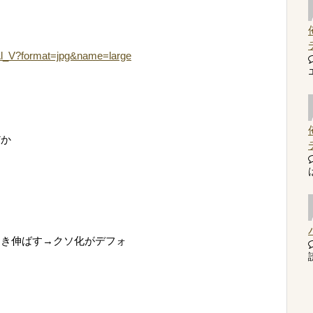
Al_V?format=jpg&name=large
だか
引き伸ばす→クソ化がデフォ
読