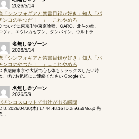
2026/5/14
俺「シンフォギアと禁書目録が好き」知人「パ
チンコのやつだ！！」←これやめろ
ついでに東京卍や東京喰種、GARO、北斗の拳、
エヴァ、エウレカセブン、ダンバイン、ウルトラ...
名無し＠ゾーン
2026/5/14
俺「シンフォギアと禁書目録が好き」知人「パ
チンコのやつだ！！」←これやめろ
夜魅館東京や大阪で心も体もリラックスしたい時
は、ぜひお気軽にご連絡ください Googleで...
名無し＠ゾーン
2026/5/9
パチンコスロットで出汁が出る瞬間
8: 2026/04/30(木) 17:44:48.16 ID:2mGa9Mcq0 先
...