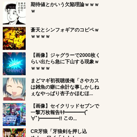
期待値とかいう欠陥理論ｗｗｗ
ｗ
蒼天とシンフォギアのコピペｗ
ｗｗｗｗ
【画像】ジャグラーで2000枚く
らい出たら急に下山する現象ｗ
ｗｗｗｗ
まどマギ初視聴後俺「さやカス
は雑魚の癖に余計な事しかしね
ぇなやっぱり杏子かほむほ...
【画像】セイクリッドセブンで
一撃万枚報告ｷﾀ━━━━(ﾟ
∀ﾟ)━━━━!! この...
CR牙狼「牙狼剣を押し込