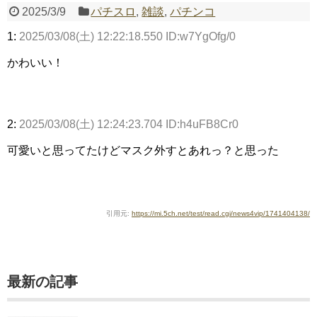
2025/3/9
パチスロ
,
雑談
,
パチンコ
1:
2025/03/08(土) 12:22:18.550 ID:w7YgOfg/0
Powered by livedoor 相互RSS
かわいい！
2:
2025/03/08(土) 12:24:23.704 ID:h4uFB8Cr0
可愛いと思ってたけどマスク外すとあれっ？と思った
引用元:
https://mi.5ch.net/test/read.cgi/news4vip/1741404138/
最新の記事