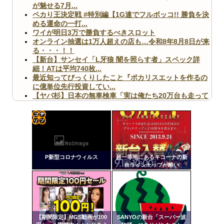
が魅せる7月...
ペカり王決定戦 #特別編【1G連でフルボッコ!! 勝負を決
める運命の一打...
ワイが明日3万で勝負するべきスロット
オンライン抽選は1万人超えの店も…令和8年8月8日が来
る・・・！！
【新台】サンセイ「L牙狼 闇を照らす者」スペック詳
細！ATは平均740枚...
最近知ってびっくりしたこと『ポカリスエットを作るの
に億単位先行投資してい...
【ヤバ杉】日本の無車検車「実は俺たち20万台も走って
ますｗ」←これどうす...
【閲覧注意】俺が近くにいると機械が壊れるんだけどさ
【画像】ペプシコーラ社、「こういうのでいいんだよ」
な新商品を発売
コテ
リン
P新型コロナウィルス
超一等地にあるキコーナの新
- 固
台ラインナップが酷い
定リ
Powered by livedoor 相互RSS
ンク
自動
更新
【期間限定】MGS動画が100
SANYOの新台「スーパー波