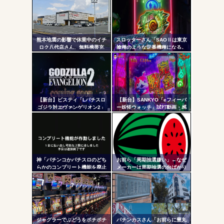
ンク
自動
Powered by livedoor 相互RSS
更新
熊本地震の影響で休業中のイチ
スロッターさん「SAOⅡは東京
ロク八代店さん、無料携帯充
喰種のような定番機種になる。
ツー
電・24時間の仮設トイレ解放・
ネガティブ要素が無さすぎてズ
飲料水の無料配布を開始
ルいレベル」「バレットサーク
ル
ルは唯一無二」
【新台】ビスティ「Lパチスロ
【新台】SANKYO「eフィーバ
ゴジラ対エヴァンゲリオン2」
ー妖怪ウォッチ」試打動画・感
PV第一弾公開！Gの衝撃再
想まとめ！流石にこれは覇権だ
来！！！
ろ！SSS評価
神「パチンコかパチスロのどち
お前ら「周期抽選嫌い」←なぜ
らかのコンプリート機能を廃止
メーカーは周期抽選の台ばかり
して出し放題にします！」←ど
出すんだ？
っち選ぶ？？？
ジャグラーでぶどうをポチポチ
パチンカスさん「お前らに豊丸