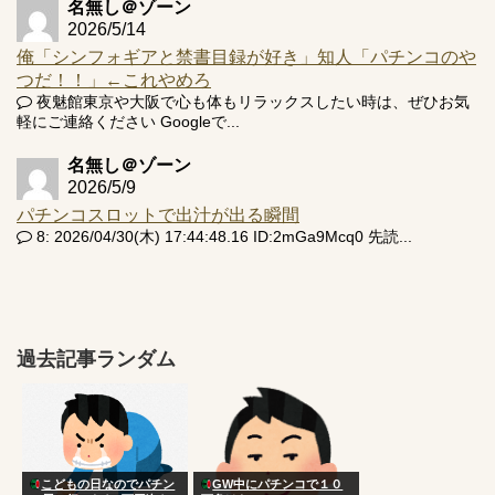
名無し＠ゾーン
2026/5/14
俺「シンフォギアと禁書目録が好き」知人「パチンコのや
つだ！！」←これやめろ
夜魅館東京や大阪で心も体もリラックスしたい時は、ぜひお気
軽にご連絡ください Googleで...
名無し＠ゾーン
2026/5/9
パチンコスロットで出汁が出る瞬間
8: 2026/04/30(木) 17:44:48.16 ID:2mGa9Mcq0 先読...
過去記事ランダム
こどもの日なのでパチン
GW中にパチンコで１０