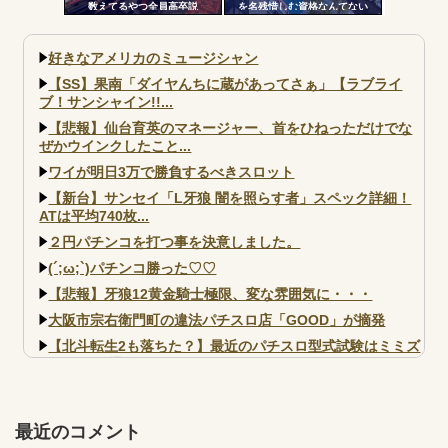
数えてるやつ全員高卒説
を名残惜しむ資格なんてない
よ。お前らが打たなかったせい
で豊丸はパチンコ事業をやめ
た」
好きなアメリカのミュージシャン
【SS】果南「ダイヤんちに蔵があってさぁ」【ラブライ
ブ！サンシャイン!!...
【悲報】仙台育英のマネージャー、首をひねっただけでな
ぜかウインクしたこと...
ワイが明日3万で勝負するべきスロット
【新台】サンセイ「L牙狼 闇を照らす者」スペック詳細！
ATは平均740枚...
２円パチンコを打つ事を決意しました。
(´;ω;`)パチンコ勝った♡♡
【悲報】牙狼12黄金騎士極限、変な雰囲気に・・・
大阪市宗右衛門町の違法パチスロ店「GOOD」が摘発
【北斗転生2も落ちた？】最近のパチスロ型式試験はミミズ
的な何かが通りにく...
【実戦報告】e黄門ちゃま寿限無 初日の評判まとめ！コン
プ報告あり！弱予告...
最近のコメント
アズールレーン スロット評価はコイン持ちの悪い疑似ボ天