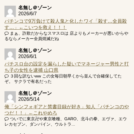
井の軽い絆？
名無し＠ゾーン
2026/6/7
パチンコで9万負けて殺人鬼と化したワイ「殺す…全員殺
す…」←こいつを救え！！！
まぁ、詐欺だからなスマスロは 店よりもメーカーが悪いからや
Powered by livedoor 相互RSS
るならメーカー全員焼滅だね
名無し＠ゾーン
2026/6/1
パチスロ台の設定を漏らした疑いでマネージャー男性と打
ち子の女性を逮捕 山口県
３回な訳ないww この女毎日朝早くから並んで台確保してた
ぞ。 サクラで有名だった
名無し＠ゾーン
2026/5/14
俺「シンフォギアと禁書目録が好き」知人「パチンコのや
つだ！！」←これやめろ
ついでに東京卍や東京喰種、GARO、北斗の拳、エヴァ、エウ
レカセブン、ダンバイン、ウルトラ...