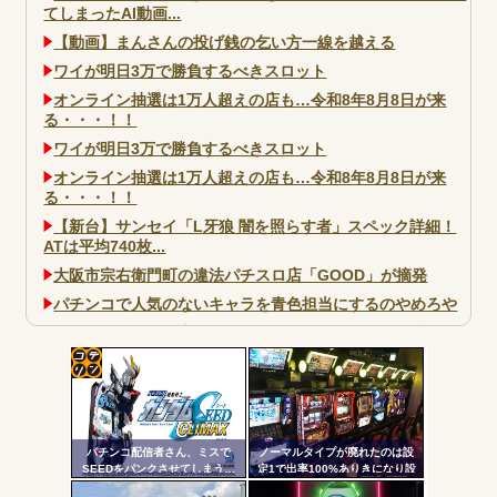
てしまったAI動画...
【動画】まんさんの投げ銭の乞い方一線を越える
ワイが明日3万で勝負するべきスロット
オンライン抽選は1万人超えの店も…令和8年8月8日が来
る・・・！！
ワイが明日3万で勝負するべきスロット
オンライン抽選は1万人超えの店も…令和8年8月8日が来
る・・・！！
【新台】サンセイ「L牙狼 闇を照らす者」スペック詳細！
ATは平均740枚...
大阪市宗右衛門町の違法パチスロ店「GOOD」が摘発
パチンコで人気のないキャラを青色担当にするのやめろや
ワイ、パチンコ屋店員の目の前で会員カードを握り潰し
「今までありがとう」と...
無職のパチンコカス(22)なんやが、ワイの人生どれくらい
コテ
ヤバいか教えて？...
リン
AngelBeats!とかいうクソアニメの思い出ｗｗｗ
パチンコ配信者さん、ミスで
ノーマルタイプが廃れたのは設
- 固
SEEDをパンクさせてしまう…
定1で出率100%ありきになり設
定1放置がデフォになったから
定リ