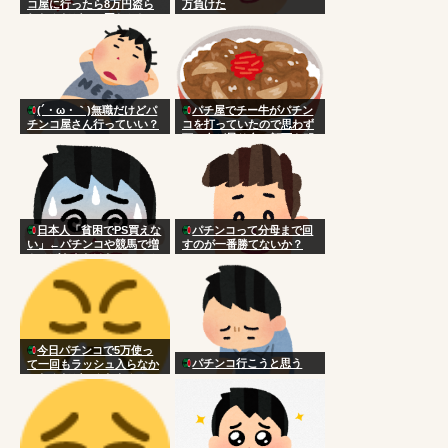
コ屋に行ったら8万円盗ら
万負けた
れたんだがこの国おかしい
だろ
(´・ω・｀)無職だけどパ
パチ屋でチー牛がパチン
チンコ屋さん行っていい？
コを打っていたので思わず
頭に血が昇り台に顔面を叩
きつけた
日本人「貧困でPS買えな
パチンコって分母まで回
い」←パチンコや競馬で増
すのが一番勝てないか？
やせばええだけなのにアホ
今日パチンコで5万使っ
パチンコ行こうと思う
て一回もラッシュ入らなか
ったんだがこんなもん？