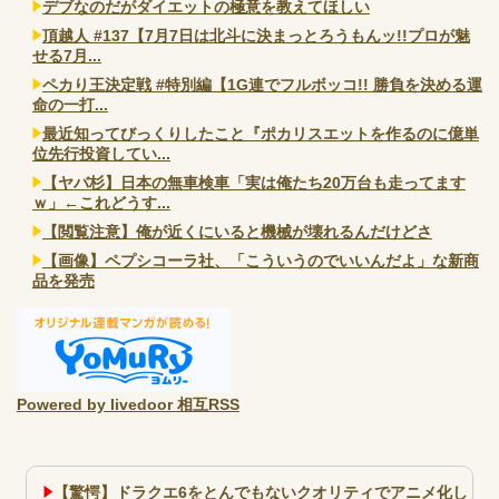
デブなのだがダイエットの極意を教えてほしい
頂越人 #137【7月7日は北斗に決まっとろうもんッ!!プロが魅
せる7月...
ペカり王決定戦 #特別編【1G連でフルボッコ!! 勝負を決める運
命の一打...
最近知ってびっくりしたこと『ポカリスエットを作るのに億単
位先行投資してい...
【ヤバ杉】日本の無車検車「実は俺たち20万台も走ってます
ｗ」←これどうす...
【閲覧注意】俺が近くにいると機械が壊れるんだけどさ
【画像】ペプシコーラ社、「こういうのでいいんだよ」な新商
品を発売
Powered by livedoor 相互RSS
【驚愕】ドラクエ6をとんでもないクオリティでアニメ化し