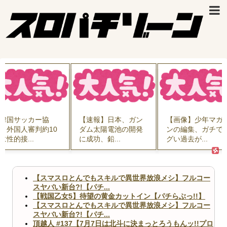
韓国サッカー協
【速報】日本、ガン
【画像】少年マガ
】外国人審判約10
ダム太陽電池の開発
ンの編集、ガチで
に性的接...
に成功、鉛...
グい過去が...
【スマスロとんでもスキルで異世界放浪メシ】フルコー
スヤバい新台?!【パチ...
【戦国乙女5】待望の黄金カットイン【パチらぶっ!!】
【スマスロとんでもスキルで異世界放浪メシ】フルコー
スヤバい新台?!【パチ...
頂越人 #137【7月7日は北斗に決まっとろうもんッ!!プロ