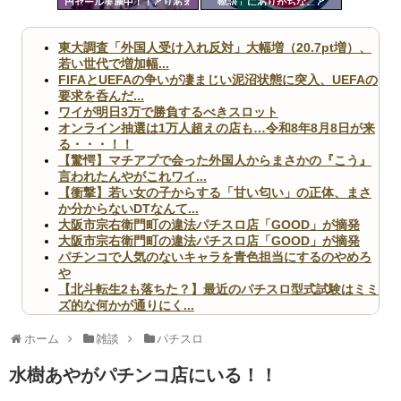
円セール実施中！！とりあえ
物語」にありがちなこと
ツー
ず全部買うやろｗｗｗｗｗ
ル
東大調査「外国人受け入れ反対」大幅増（20.7pt増）、
若い世代で増加幅...
FIFAとUEFAの争いが凄まじい泥沼状態に突入、UEFAの
要求を呑んだ...
ワイが明日3万で勝負するべきスロット
オンライン抽選は1万人超えの店も…令和8年8月8日が来
る・・・！！
【驚愕】マチアプで会った外国人からまさかの『こう』
言われたんやがこれワイ...
【衝撃】若い女の子からする「甘い匂い」の正体、まさ
か分からないDTなんて...
大阪市宗右衛門町の違法パチスロ店「GOOD」が摘発
大阪市宗右衛門町の違法パチスロ店「GOOD」が摘発
パチンコで人気のないキャラを青色担当にするのやめろ
や
【北斗転生2も落ちた？】最近のパチスロ型式試験はミミ
ズ的な何かが通りにく...
無職のパチンコカス(22)なんやが、ワイの人生どれくら
いヤバいか教えて？...
ホーム
雑談
パチスロ
AngelBeats!とかいうクソアニメの思い出ｗｗｗ
水樹あやがパチンコ店にいる！！