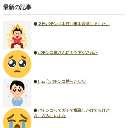
最新の記事
２円パチンコを打つ事を決意しました。
パチンコ屋さんにカツアゲされた
(´;ω;`)パチンコ勝った♡♡
パチンコってガチで廃業しかけてるけど
さ、さみしいよな