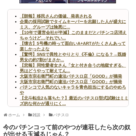
とないよな
ンターポチポチマン
ツー
ル
【朗報】移民さんの価値、発表される
企業の採用試験でタイムキーパーを志願した人が盛大に
ミス、グループは険悪に...
【10年で運営会社が半減】このままだとパチンコ店消え
ちゃうけど…それでい...
【懐古】5号機の時って面白いA+ARTがたくさんあって
楽しかったよな
【驚愕】SNSで異性とやりとり《不倫》になる？→既婚
男女の約7割がまさか...
【悲報】同性愛者女さん「女と付き合うの地獄すぎる、
男はどうやって耐えてん...
大阪市宗右衛門町の違法パチスロ店「GOOD」が摘発
大阪市宗右衛門町の違法パチスロ店「GOOD」が摘発
パチンコで人気のないキャラを青色担当にするのやめろ
や
【北斗転生2も落ちた？】最近のパチスロ型式試験はミミ
ズ的な何かが通りにく...
無職のパチンコカス(22)なんやが、ワイの人生どれくら
いヤバいか教えて？...
ホーム
雑談
パチスロ
AngelBeats!とかいうクソアニメの思い出ｗｗｗ
今のパチンコって前のやつが連荘したら次の奴
が出せる玉減るじゃん？