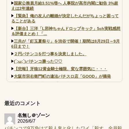
国家公務員月給3.51%増へ 人事院が高市内閣に勧告 3%超
えは2年連続
【緊急】俺の友人の離婚が決定したんだがちょっと困って
ることがある
【新台】三洋「L邪神ちゃんドロップキック」5ch実戦感想
＆評価まとめ！「...
三共が「釘玉夏祭り」を渋谷で開催！期間は8月29日～9月
6日まで！
２円パチンコを打つ事を決意しました。
(´;ω;`)パチンコ勝った♡♡
【悲報】牙狼12黄金騎士極限、変な雰囲気に・・・
大阪市宗右衛門町の違法パチスロ店「GOOD」が摘発
【北斗転生2も落ちた？】最近のパチスロ型式試験はミミズ
的な何かが通りにく...
【実戦報告】e黄門ちゃま寿限無 初日の評判まとめ！コン
プ報告あり！弱予告...
最近のコメント
アズールレーン スロット評価はコイン持ちの悪い疑似ボ天
井の軽い絆？
名無し＠ゾーン
2026/6/7
パチンコで9万負けて殺人鬼と化したワイ「殺す…全員殺