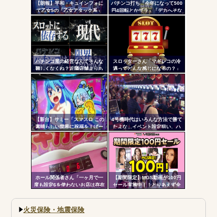
更新
【朗報】平和・キュインフォに
パチンコ打ち「今年になって500
Powered by livedoor 相互RSS
て乙女5の「乙女アタック系」
円4回転とかザラ」「デカへそな
ツー
「繚乱の刻系」の連続演出信頼
のに10回転とかザラ」←これほ
度が公開される！みんなの体感
んまかよ？
ル
と比べてどうよ？
パチンコ屋の経営なんてそんな
スロッターさん「マギレコの冷
難しくなくね？近隣店舗よりち
遇ってどんな感じになるの？」
ょっと多めに出しておけば勝手
に客が寄ってくるのに強欲すぎ
て極限まで搾り取るから客が飛
ぶんだよ
【新台】サミー「スマスロ この
4号機時代はいろんな方法で勝て
素晴らしい世界に祝福を！ぱー
たよな…イベント設定狙い、ハ
と2」筐体画像が公開される！こ
イエナ、超技術介入機、新装狙
のすば10周年イベントの会場に
い…
展示されているらしいぞ！！！
ホール関係者さん「一ヶ月で一
【期間限定】MGS動画が100円
度も設定6を使わないお店は存在
セール実施中！！とりあえず全
しないと思っています。6使った
部買うやろｗｗｗｗｗ
事がない店長も存在しないと思
う」←これガチ?！
火災保険・地震保険