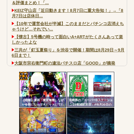
＆評価まとめ！「...
KEIZ守山店「近日動きます！8月7日に重大告知！」→「8
月7日は店休日...
【10年で運営会社が半減】このままだとパチンコ店消えち
ゃうけど…それでい...
【懐古】5号機の時って面白いA+ARTがたくさんあって楽
しかったよな
三共が「釘玉夏祭り」を渋谷で開催！期間は8月29日～9月
6日まで！
大阪市宗右衛門町の違法パチスロ店「GOOD」が摘発
パチンコで人気のないキャラを青色担当にするのやめろや
ワイ、パチンコ屋店員の目の前で会員カードを握り潰し
「今までありがとう」と...
コテ
無職のパチンコカス(22)なんやが、ワイの人生どれくらい
リン
ヤバいか教えて？...
【朗報】漫画「東京喰種」なぜ
宮崎県の「スーパーDステーショ
- 固
AngelBeats!とかいうクソアニメの思い出ｗｗｗ
か令和になって大ヒットしてし
ン39都城駅前店」が8月30日の
まうｗｗｗ
営業をもって閉店へ
定リ
ンク
自動