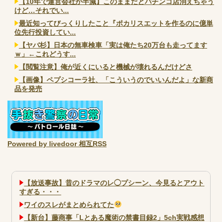
【10年で運営会社が半減】このままだとパチンコ店消えちゃう
けど…それでい...
最近知ってびっくりしたこと『ポカリスエットを作るのに億単
位先行投資してい...
【ヤバ杉】日本の無車検車「実は俺たち20万台も走ってます
ｗ」←これどうす...
【閲覧注意】俺が近くにいると機械が壊れるんだけどさ
【画像】ペプシコーラ社、「こういうのでいいんだよ」な新商
品を発売
Powered by livedoor 相互RSS
【放送事故】昔のドラマのレ◯プシーン、今見るとアウト
すぎる・・・
ワイのスレがまとめられてた
【新台】藤商事「Lとある魔術の禁書目録2」5ch実戦感想