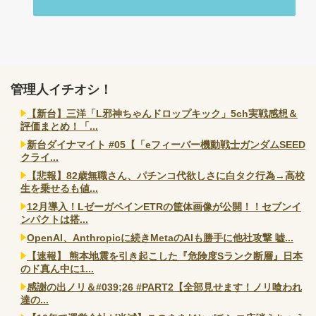
管理人イチオシ！
【新台】三洋「L邪神ちゃんドロップキック」5ch実戦感想＆
評価まとめ！「...
新台ダイナマイト #05【「eフィーバー機動戦士ガンダムSEED
クライ...
【悲報】82歳無職さん、パチンコ代欲しさに白タク行為→高校
生を乗せるも値...
12月導入！LゼーガペインETRの筐体画像が公開！！セブンイ
ンパクトは搭...
OpenAI、Anthropicに続きMetaのAIも勝手に他社攻撃 嘘...
【速報】 熊本地震を引き起こした『危険度Sランク断層』日本
のド真ん中に1...
感謝の出ノリ＆#039;26 #PART2【全部見せます！ノリ喰われ
達の...