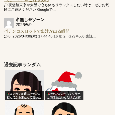
夜魅館東京や大阪で心も体もリラックスしたい時は、ぜひお気
軽にご連絡ください Googleで...
名無し＠ゾーン
2026/5/9
パチンコスロットで出汁が出る瞬間
8: 2026/04/30(木) 17:44:48.16 ID:2mGa9Mcq0 先読...
過去記事ランダム
コンカフェ嬢にパチンコ
パチンコのからくりサー
行ってから来たって言った
カス打ちたいんだけどお前
らパチンコどうせ負けるん
らならいくら持って行く？
だからここで使ってよって
言われた