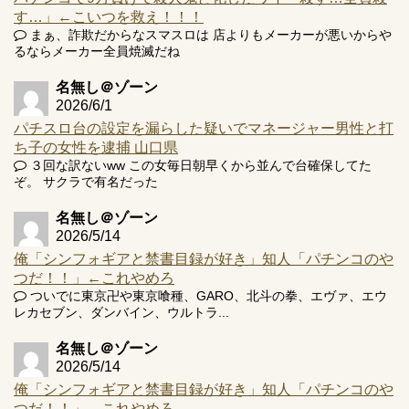
す…」←こいつを救え！！！
まぁ、詐欺だからなスマスロは 店よりもメーカーが悪いからや
るならメーカー全員焼滅だね
Powered by livedoor 相互RSS
名無し＠ゾーン
2026/6/1
パチスロ台の設定を漏らした疑いでマネージャー男性と打
ち子の女性を逮捕 山口県
３回な訳ないww この女毎日朝早くから並んで台確保してた
ぞ。 サクラで有名だった
名無し＠ゾーン
2026/5/14
俺「シンフォギアと禁書目録が好き」知人「パチンコのや
つだ！！」←これやめろ
ついでに東京卍や東京喰種、GARO、北斗の拳、エヴァ、エウ
レカセブン、ダンバイン、ウルトラ...
名無し＠ゾーン
2026/5/14
俺「シンフォギアと禁書目録が好き」知人「パチンコのや
つだ！！」←これやめろ