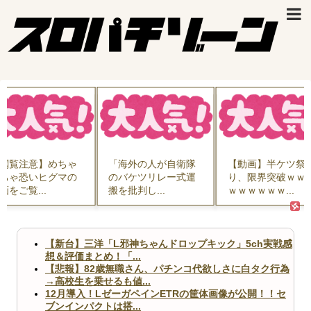
閲覧注意】めちゃ
「海外の人が自衛隊
【動画】半ケツ祭
ちゃ恐いヒグマの
のバケツリレー式運
り、限界突破ｗｗ
画をご覧...
搬を批判し...
ｗｗｗｗｗｗ...
【新台】三洋「L邪神ちゃんドロップキック」5ch実戦感
想＆評価まとめ！「...
【悲報】82歳無職さん、パチンコ代欲しさに白タク行為
→高校生を乗せるも値...
12月導入！LゼーガペインETRの筐体画像が公開！！セ
ブンインパクトは搭...