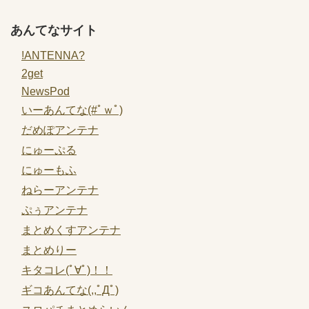
あんてなサイト
!ANTENNA?
2get
NewsPod
いーあんてな(#ﾟｗﾟ)
だめぽアンテナ
にゅーぷる
にゅーもふ
ねらーアンテナ
ぷぅアンテナ
まとめくすアンテナ
まとめりー
キタコレ(ﾟ∀ﾟ)！！
ギコあんてな(,,ﾟДﾟ)