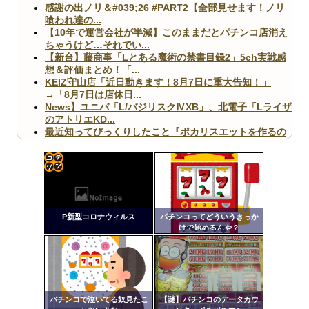
感謝の出ノリ＆#039;26 #PART2【全部見せます！ノリ
喰われ達の...
【10年で運営会社が半減】このままだとパチンコ店消え
ちゃうけど…それでい...
【新台】藤商事「Lとある魔術の禁書目録2」5ch実戦感
想＆評価まとめ！「...
KEIZ守山店「近日動きます！8月7日に重大告知！」
→「8月7日は店休日...
News】ユニバ「L/バジリスクⅣXB」、北電子「Lライザ
のアトリエKD...
最近知ってびっくりしたこと『ポカリスエットを作るの
に億単位先行投資してい...
【ヤバ杉】日本の無車検車「実は俺たち20万台も走って
ますｗ」←これどうす...
【閲覧注意】俺が近くにいると機械が壊れるんだけどさ
コテ
【画像】ペプシコーラ社、「こういうのでいいんだよ」
リン
な新商品を発売
P新型コロナウィルス
パチンコってどういうきっか
- 固
けで始めるんや？
定リ
ンク
自動
Powered by livedoor 相互RSS
更新
パチンコで泣いてる奴見たこ
【謎】パチンコのデータカウ