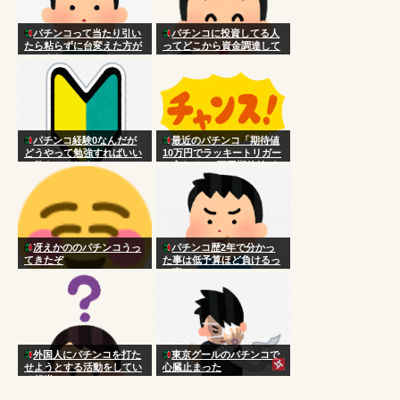
パチンコって当たり引い
パチンコに投資してる人
たら粘らずに台変えた方が
ってどこから資金調達して
いいよな
るの？
パチンコ経験0なんだが
最近のパチンコ「期待値
どうやって勉強すればいい
10万円でラッキートリガー
か教えてくれませんか
に入れると3万円期待値が
手に入るよ！」
冴えかののパチンコうっ
パチンコ歴2年で分かっ
てきたぞ
た事は低予算ほど負けるっ
て事
外国人にパチンコを打た
東京グールのパチンコで
せようとする活動をしてい
心臓止まった
る組織ｗｗｗｗwｗｗｗｗ
ｗｗｗｗｗｗ