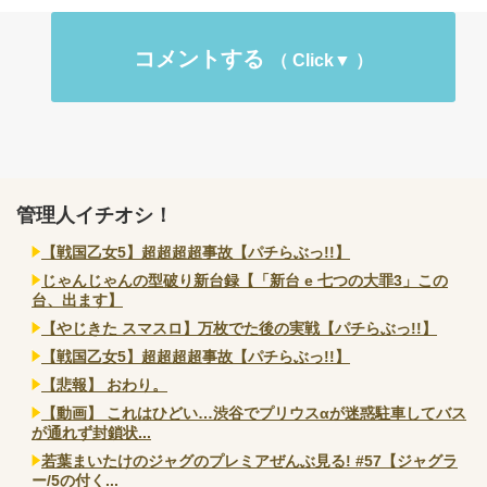
コメントする
管理人イチオシ！
【戦国乙女5】超超超超事故【パチらぶっ!!】
じゃんじゃんの型破り新台録【「新台 e 七つの大罪3」この
台、出ます】
【やじきた スマスロ】万枚でた後の実戦【パチらぶっ!!】
【戦国乙女5】超超超超事故【パチらぶっ!!】
【悲報】 おわり。
【動画】 これはひどい…渋谷でプリウスαが迷惑駐車してバス
が通れず封鎖状...
若葉まいたけのジャグのプレミアぜんぶ見る! #57【ジャグラ
ー/5の付く...