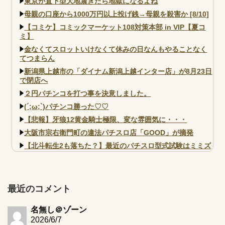
東京が直下型大地震きたら地獄になるよね
母親の口座から1000万円以上投げ銭→母親を殺害か [8/10]
【コミケ】コミックマーケット108対策本部 in VIP【夏コ
ミ】
金なくてスロットいけなくて休みの日なんもやることなく
てつまらん
新潟県上越市の「ダイナム新潟上越インター店」が8月23日
で閉店へ
２円パチンコを打つ事を決意しました。
(´;ω;`)パチンコ勝った♡♡
【悲報】牙狼12黄金騎士極限、変な雰囲気に・・・
大阪市宗右衛門町の違法パチスロ店「GOOD」が摘発
【北斗転生2も落ちた？】最近のパチスロ型式試験はミミズ
的な何かが通りにく...
【実戦報告】e黄門ちゃま寿限無 初日の評判まとめ！コン
プ報告あり！弱予告...
最近のコメント
アズールレーン スロット評価はコイン持ちの悪い疑似ボ天
井の軽い絆？
名無し＠ゾーン
2026/6/7