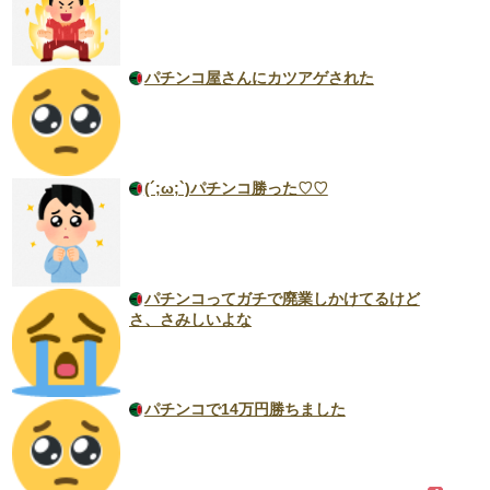
パチンコ屋さんにカツアゲされた
(´;ω;`)パチンコ勝った♡♡
パチンコってガチで廃業しかけてるけど
さ、さみしいよな
パチンコで14万円勝ちました