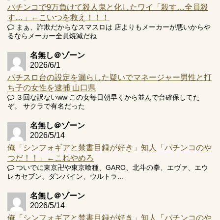
パチンコで9万負けて殺人鬼と化したワイ「殺す…全員殺
す…」←こいつを救え！！！
まぁ、詐欺だからなスマスロは 店よりもメーカーが悪いからや
Powered by livedoor 相互RSS
るならメーカー全員焼滅だね
名無し＠ゾーン
2026/6/1
パチスロ台の設定を漏らした疑いでマネージャー男性と打
ち子の女性を逮捕 山口県
３回な訳ないww この女毎日朝早くから並んで台確保してた
ぞ。 サクラで有名だった
名無し＠ゾーン
2026/5/14
俺「シンフォギアと禁書目録が好き」知人「パチンコのや
つだ！！」←これやめろ
ついでに東京卍や東京喰種、GARO、北斗の拳、エヴァ、エウ
レカセブン、ダンバイン、ウルトラ...
名無し＠ゾーン
2026/5/14
俺「シンフォギアと禁書目録が好き」知人「パチンコのや