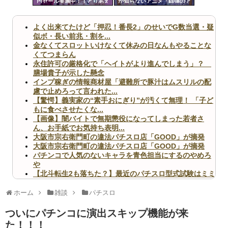
円セール実施中！！とりあえ
か知らないアニメ「緋弾のア
ツー
ず全部買うやろｗｗｗｗｗ
リア」「百花繚乱サムライガ
ールズ」
ル
よく出来てたけど「押忍！番長2」のせいでG数当選・疑
似ボ・長い前兆・割を...
金なくてスロットいけなくて休みの日なんもやることな
くてつまらん
永住許可の厳格化で「ヘイトがより進んでしまう」？
膳場貴子が示した懸念
インプ稼ぎの情報商材屋「避難所で豚汁はムスリルの配
慮で止めろって言われた...
【驚愕】義実家の“素手おにぎり”が汚くて無理！ 「子ど
もに食べさせたくな...
【画像】闇バイトで無期懲役になってしまった若者さ
ん、お手紙でお気持ち表明...
大阪市宗右衛門町の違法パチスロ店「GOOD」が摘発
大阪市宗右衛門町の違法パチスロ店「GOOD」が摘発
パチンコで人気のないキャラを青色担当にするのやめろ
や
【北斗転生2も落ちた？】最近のパチスロ型式試験はミミ
ズ的な何かが通りにく...
無職のパチンコカス(22)なんやが、ワイの人生どれくら
ホーム
雑談
パチスロ
いヤバいか教えて？...
AngelBeats!とかいうクソアニメの思い出ｗｗｗ
ついにパチンコに演出スキップ機能が来
た！！！