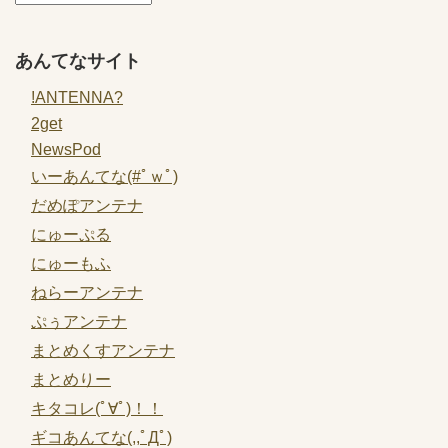
あんてなサイト
!ANTENNA?
2get
NewsPod
いーあんてな(#ﾟｗﾟ)
だめぽアンテナ
にゅーぷる
にゅーもふ
ねらーアンテナ
ぷぅアンテナ
まとめくすアンテナ
まとめりー
キタコレ(ﾟ∀ﾟ)！！
ギコあんてな(,,ﾟДﾟ)