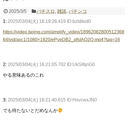
2025/3/5
パチスロ
,
雑談
,
パチンコ
1:
2025/03/04(火) 16:19:28.419 ID:bzIdikid0
Powered by livedoor 相互RSS
https://video.twimg.com/amplify_video/18962082800512368
64/vid/avc1/1080×1920/ePyeDB2_pfsIAQ2Q.mp4?tag=16
2:
2025/03/04(火) 16:21:05.702 ID:UkSifqnG0
やる意味あるのこれ
3:
2025/03/04(火) 16:21:40.615 ID:HxvcwxJN0
でも待たないとだめなんか