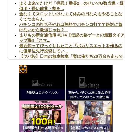
よく出来てたけど「押忍！番長2」のせいでG数当選・疑
似ボ・長い前兆・割を...
金なくてスロットいけなくて休みの日なんもやることな
くてつまらん
パチンコの打ち子やれば無料でパチンコ打てて絶対に負
けないから最強じゃね？...
まりもの新台通信簿 #174【伝説の格ゲーとの最新タイア
ップ機!!「スマ...
最近知ってびっくりしたこと『ポカリスエットを作るの
に億単位先行投資してい...
【ヤバ杉】日本の無車検車「実は俺たち20万台も走って
ますｗ」←これどうす...
【閲覧注意】俺が近くにいると機械が壊れるんだけどさ
【画像】ペプシコーラ社、「こういうのでいいんだよ」
な新商品を発売
コテ
リン
P新型コロナウィルス
朝からパチンコ屋に並んで行
- 固
列作ってるやつらの底辺感
ww
定リ
Powered by livedoor 相互RSS
ンク
自動
更新
【期間限定】MGS動画が100
【急募】3大パチスロカスし