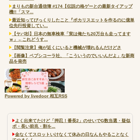
まりもの新台通信簿 #174【伝説の格ゲーとの最新タイアップ
機!!「スマ...
最近知ってびっくりしたこと『ポカリスエットを作るのに億単
位先行投資してい...
【ヤバ杉】日本の無車検車「実は俺たち20万台も走ってます
ｗ」←これどうす...
【閲覧注意】俺が近くにいると機械が壊れるんだけどさ
【画像】ペプシコーラ社、「こういうのでいいんだよ」な新商
品を発売
Powered by livedoor 相互RSS
よく出来てたけど「押忍！番長2」のせいでG数当選・疑似
ボ・長い前兆・割を...
金なくてスロットいけなくて休みの日なんもやることなく
てつまらん