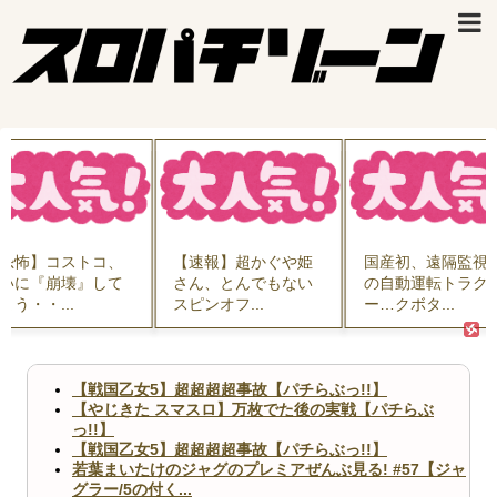
恐怖】コストコ、
【速報】超かぐや姫
国産初、遠隔監視
いに『崩壊』して
さん、とんでもない
の自動運転トラク
まう・・...
スピンオフ...
ー…クボタ...
【戦国乙女5】超超超超事故【パチらぶっ!!】
【やじきた スマスロ】万枚でた後の実戦【パチらぶ
っ!!】
【戦国乙女5】超超超超事故【パチらぶっ!!】
若葉まいたけのジャグのプレミアぜんぶ見る! #57【ジャ
グラー/5の付く...