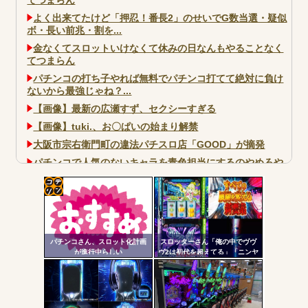
よく出来てたけど「押忍！番長2」のせいでG数当選・疑似
ボ・長い前兆・割を...
金なくてスロットいけなくて休みの日なんもやることなく
てつまらん
パチンコの打ち子やれば無料でパチンコ打てて絶対に負け
ないから最強じゃね？...
【画像】最新の広瀬すず、セクシーすぎる
【画像】tuki.、お〇ぱいの始まり解禁
大阪市宗右衛門町の違法パチスロ店「GOOD」が摘発
パチンコで人気のないキャラを青色担当にするのやめろや
ワイ、パチンコ屋店員の目の前で会員カードを握り潰し
「今までありがとう」と...
コテ
無職のパチンコカス(22)なんやが、ワイの人生どれくらい
ヤバいか教えて？...
リン
AngelBeats!とかいうクソアニメの思い出ｗｗｗ
パチンコさん、スロット化計画
スロッターさん「俺の中でヴヴ
- 固
が進行中らしい
ヴ2は初代を超えてる」「ニンヤ
メで状況が一変するのも良いス
定リ
パイスになってる」
ンク
自動