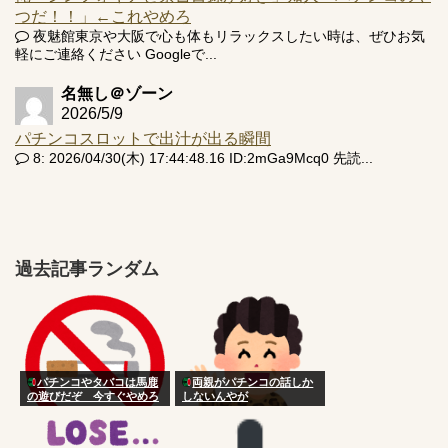
つだ！！」←これやめろ
夜魅館東京や大阪で心も体もリラックスしたい時は、ぜひお気
軽にご連絡ください Googleで...
名無し＠ゾーン
2026/5/9
パチンコスロットで出汁が出る瞬間
8: 2026/04/30(木) 17:44:48.16 ID:2mGa9Mcq0 先読...
過去記事ランダム
パチンコやタバコは馬鹿
両親がパチンコの話しか
の遊びだぞ 今すぐやめろ
しないんやが