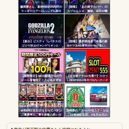
Powered by livedoor 相互RSS
更新
藤商事さん、新枠RESONANTの
【朗報】「あの椅子カバー」の
ラッキーエアーはハンドル部分
カプセルトイ、爆誕。自宅や職
ツー
からのみで枠上部からの風は無
場をパチンコ屋にしちゃおうｗ
い模様。ヅラに配慮したか？
ｗｗ
ル
【新台】ビスティ「Lパチスロ
【朗報】業界関係者「今週の新
ゴジラ対エヴァンゲリオン2」
台だとSAO夜空がかなり良い。
PV第一弾公開！Gの衝撃再
全国データでNo.1稼働、1000円
来！！！
スタートは平均20弱、玉単価は2
円切り&出率98%台後半で相当甘
い数値」
【期間限定】MGS動画が100円
【全台朝イチ1G当選!?】スロッ
セール実施中！！とりあえず全
トZENT555が8月7日のハナハナ
部買うやろｗｗｗｗｗ
にモーニングを仕込んだらしい
ｗｗｗｗ
令和8年7月31日をもってパチン
宮崎県の「スーパーDステーショ
コ事業停止…豊丸産業の思い出
ン39都城駅前店」が8月30日の
営業をもって閉店へ