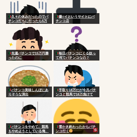
久々の休みだったのでパ
爆○イというサイトにパ
チンコ打ちに行ったら5万
チンコ店
負けた 死にたい
先週パチンコで15万円勝
毎日パチンコにくる奴っ
ったのに
て何でパチンコなの？
パチンコ美味しんぼにあ
手取り18万だが今月パチ
りそうな演出
ンコと競馬で16万負けて
る どうしたらいい？
パチンコをやめて、競馬
雪かき終わったからパチ
もやめようとしている俺、
ンコ行く
趣味がかなり減る