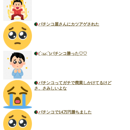
パチンコ屋さんにカツアゲされた
(´;ω;`)パチンコ勝った♡♡
パチンコってガチで廃業しかけてるけど
さ、さみしいよな
パチンコで14万円勝ちました