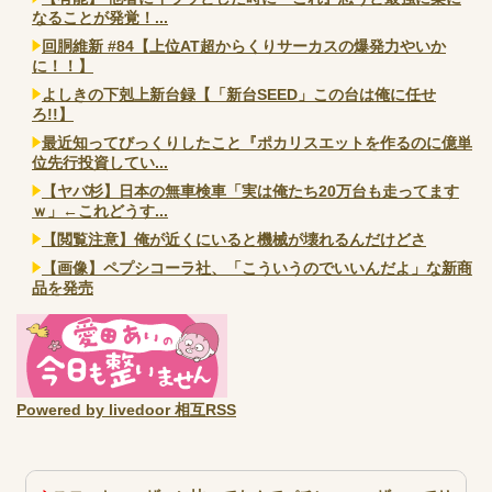
なることが発覚！...
回胴維新 #84【上位AT超からくりサーカスの爆発力やいか
に！！】
よしきの下剋上新台録【「新台SEED」この台は俺に任せ
ろ!!】
最近知ってびっくりしたこと『ポカリスエットを作るのに億単
位先行投資してい...
【ヤバ杉】日本の無車検車「実は俺たち20万台も走ってます
ｗ」←これどうす...
【閲覧注意】俺が近くにいると機械が壊れるんだけどさ
【画像】ペプシコーラ社、「こういうのでいいんだよ」な新商
品を発売
Powered by livedoor 相互RSS