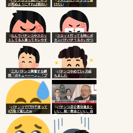
が死ぬようにすれば面白い
けたい
と思うんだが
なんでパチンコやスロッ
スロット打ってる時にボ
トしてる人達ってキレやす
タンバチバチうるさいやつ
いんだろ
死ねよ
三大パチンコ興奮する瞬
パチンコやめて1ヶ月経
間「ポキューーーン」「プ
ちました
チュン！！！！…」
パチンコで7万5千使って
パチンコ店公選法違反と
4万取り返したw
いい、統一教会といい、自
民ってどこまで韓国に侵食
されてんだよｗｗｗｗｗｗ
ｗｗｗ