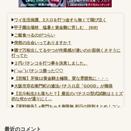
【新台】SANKYO「P羽根
【全台朝イチ1G当選!?】スロッ
BASTARD!! -暗黒の破壊神-」試
トZENT555が8月7日のハナハナ
打動画公開後の反応まとめ！ポ
にモーニングを仕込んだらしい
チーズっぽい役物で間違いなく
ｗｗｗｗ
面白いし、月2万円...
ワイ生活保護、2スロを打つ金すら無くて咽び泣く
甲子園出場校 猛暑と資金難に苦しむ [8/8]
ご飯食べるのがつらい
突然の出会いってありますか？
隣で万枚出してるやつが作業感が凄いのか面倒くさそうに
打ってた
２円パチンコを打つ事を決意しました。
(´;ω;`)パチンコ勝った♡♡
【悲報】牙狼12黄金騎士極限、変な雰囲気に・・・
大阪市宗右衛門町の違法パチスロ店「GOOD」が摘発
【北斗転生2も落ちた？】最近のパチスロ型式試験はミミズ
的な何かが通りにく...
【実戦報告】e黄門ちゃま寿限無 初日の評判まとめ！コン
プ報告あり！弱予告...
アズールレーン スロット評価はコイン持ちの悪い疑似ボ天
井の軽い絆？
最近のコメント