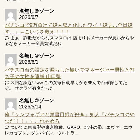
名無し＠ゾーン
2026/6/7
パチンコで9万負けて殺人鬼と化したワイ「殺す…全員殺
Powered by livedoor 相互RSS
す…」←こいつを救え！！！
まぁ、詐欺だからなスマスロは 店よりもメーカーが悪いからや
るならメーカー全員焼滅だね
名無し＠ゾーン
2026/6/1
パチスロ台の設定を漏らした疑いでマネージャー男性と打
ち子の女性を逮捕 山口県
３回な訳ないww この女毎日朝早くから並んで台確保してた
ぞ。 サクラで有名だった
名無し＠ゾーン
2026/5/14
俺「シンフォギアと禁書目録が好き」知人「パチンコのや
つだ！！」←これやめろ
ついでに東京卍や東京喰種、GARO、北斗の拳、エヴァ、エウ
レカセブン、ダンバイン、ウルトラ...