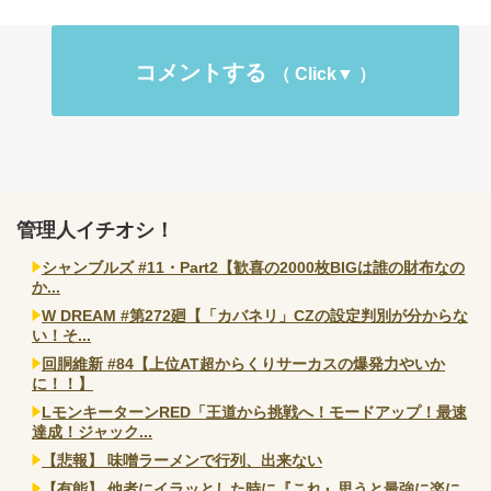
コメントする
管理人イチオシ！
シャンブルズ #11・Part2【歓喜の2000枚BIGは誰の財布なの
か...
W DREAM #第272廻【「カバネリ」CZの設定判別が分からな
い！そ...
回胴維新 #84【上位AT超からくりサーカスの爆発力やいか
に！！】
LモンキーターンRED「王道から挑戦へ！モードアップ！最速
達成！ジャック...
【悲報】 味噌ラーメンで行列、出来ない
【有能】 他者にイラッとした時に『これ』思うと最強に楽に