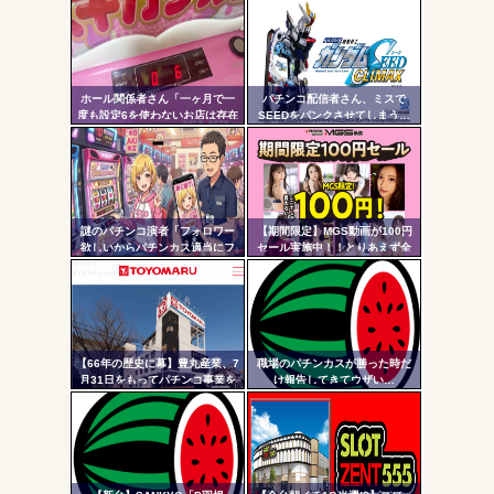
定リ
い模様。ヅラに配慮したか？
ンク
自動
Powered by livedoor 相互RSS
更新
ホール関係者さん「一ヶ月で一
パチンコ配信者さん、ミスで
度も設定6を使わないお店は存在
SEEDをパンクさせてしまう…
ツー
しないと思っています。6使った
事がない店長も存在しないと思
ル
う」←これガチ?！
謎のパチンコ演者「フォロワー
【期間限定】MGS動画が100円
欲しいからパチンカス適当にフ
セール実施中！！とりあえず全
ォローしよう」「フォロー返し
部買うやろｗｗｗｗｗ
て来ないやつリムろ」←これで
何回もフォローしてくるのウザ
がられてますよ
【66年の歴史に幕】豊丸産業、7
職場のパチンカスが勝った時だ
月31日をもってパチンコ事業を
け報告してきてウザい…
停止へ ナナシーやコマコマ倶
楽部マやウィッチブレイド…た
くさんの名機をありがとう