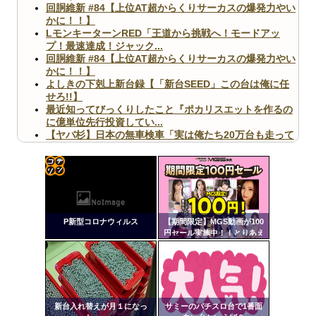
回胴維新 #84【上位AT超からくりサーカスの爆発力やい
かに！！】
LモンキーターンRED「王道から挑戦へ！モードアッ
プ！最速達成！ジャック...
回胴維新 #84【上位AT超からくりサーカスの爆発力やい
かに！！】
よしきの下剋上新台録【「新台SEED」この台は俺に任
せろ!!】
最近知ってびっくりしたこと『ポカリスエットを作るの
に億単位先行投資してい...
【ヤバ杉】日本の無車検車「実は俺たち20万台も走って
ますｗ」←これどうす...
【閲覧注意】俺が近くにいると機械が壊れるんだけどさ
【画像】ペプシコーラ社、「こういうのでいいんだよ」
な新商品を発売
コテ
リン
P新型コロナウィルス
【期間限定】MGS動画が100
- 固
円セール実施中！！とりあえ
ず全部買うやろｗｗｗｗｗ
定リ
Powered by livedoor 相互RSS
ンク
自動
更新
新台入れ替えが月１になっ
サミーのパチスロ台で1番面