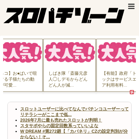
ネコ】お●ぱいで喧
しばき隊「斎藤元彦
【有能】政府「ト
する子猫たちの動
人◯しデモからどん
ックはサービスエ
が可愛...
どん人が減...
ア利用有料...
スロットユーザーに比べてなんでパチンコユーザーって
リテラシーがここまで低...
2026年7月に最も売れたスロットが判明！
スタサポやらの固定回数系っていいよな
W DREAM #第272廻【「カバネリ」CZの設定判別が分
からない！そ...