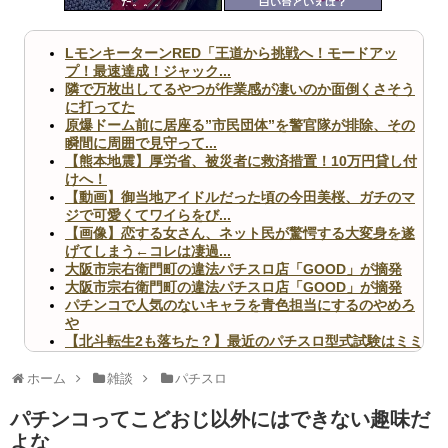
た。。。
白い台といえば？
ツー
ル
LモンキーターンRED「王道から挑戦へ！モードアッ
プ！最速達成！ジャック...
隣で万枚出してるやつが作業感が凄いのか面倒くさそう
に打ってた
原爆ドーム前に居座る”市民団体”を警官隊が排除、その
瞬間に周囲で見守って...
【熊本地震】厚労省、被災者に救済措置！10万円貸し付
けへ！
【動画】御当地アイドルだった頃の今田美桜、ガチのマ
ジで可愛くてワイらをび...
【画像】恋する女さん、ネット民が驚愕する大変身を遂
げてしまう←コレは凄過...
大阪市宗右衛門町の違法パチスロ店「GOOD」が摘発
大阪市宗右衛門町の違法パチスロ店「GOOD」が摘発
パチンコで人気のないキャラを青色担当にするのやめろ
や
【北斗転生2も落ちた？】最近のパチスロ型式試験はミミ
ズ的な何かが通りにく...
無職のパチンコカス(22)なんやが、ワイの人生どれくら
ホーム
雑談
パチスロ
いヤバいか教えて？...
AngelBeats!とかいうクソアニメの思い出ｗｗｗ
パチンコってこどおじ以外にはできない趣味だ
よな