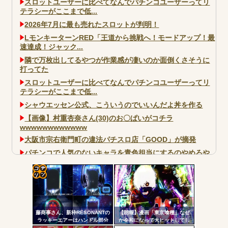
スロットユーザーに比べてなんでパチンコユーザーってリ
テラシーがここまで低...
2026年7月に最も売れたスロットが判明！
LモンキーターンRED「王道から挑戦へ！モードアップ！最
速達成！ジャック...
隣で万枚出してるやつが作業感が凄いのか面倒くさそうに
打ってた
スロットユーザーに比べてなんでパチンコユーザーってリ
テラシーがここまで低...
シャウエッセン公式、こういうのでいいんだよ丼を作る
【画像】村重杏奈さん(30)のお〇ぱいがコチラ
wwwwwwwwwwww
大阪市宗右衛門町の違法パチスロ店「GOOD」が摘発
パチンコで人気のないキャラを青色担当にするのやめろや
ワイ、パチンコ屋店員の目の前で会員カードを握り潰し
「今までありがとう」と...
コテ
無職のパチンコカス(22)なんやが、ワイの人生どれくらい
ヤバいか教えて？...
リン
AngelBeats!とかいうクソアニメの思い出ｗｗｗ
藤商事さん、新枠RESONANTの
【朗報】漫画「東京喰種」なぜ
- 固
ラッキーエアーはハンドル部分
か令和になって大ヒットしてし
からのみで枠上部からの風は無
まうｗｗｗ