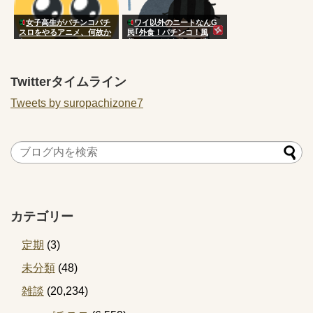
女子高生がパチンコパチ
ワイ以外のニートなんG
スロをやるアニメ、何故か
民｢外食！パチンコ！風
ない
俗！｣←バイタリティ凄い
よな
Twitterタイムライン
Tweets by suropachizone7
カテゴリー
定期
(3)
未分類
(48)
雑談
(20,234)