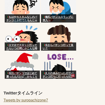
もはやカスタムなしのパ
俺氏パチンコスランプに
チンコとか打てたもんじゃ
突入へ
ないのよ
スマホでスロット打って
今からパチンコ行って良
たらいつの間にかこんな時
い？
間になってた
今日パチンコではじめて
久々の休みだったのでパ
勝ったんだけど からくり
チンコ打ちに行ったら5万
サーカス ってパチンコ凄
負けた 死にたい
くね？？？？
Twitterタイムライン
Tweets by suropachizone7