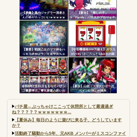
【画像】真のジャグラー演者さ
【新台】「推しの子」
んの姿がカッコいいｗｗｗｗｗ
×「Fields」パチスロプロジェク
ト特報ムービー公開！推しの子
でBITESやれるんか！？_
【重要】戦国乙女のママ枠をハ
【中古機価格200万超え】ガラス
ッキリさせよう。イエヤスちゃ
がバキバキになったSAOⅡの画
んやヒデヨシちゃんはママなの
像が話題に…
か。ノブ様はママではないのか
を
令和8年7月31日をもってパチン
【新台】山佐「スマスロゼーガ
コ事業停止…豊丸産業の思い出
ペインETR」が適合
パチ屋←ぶっちゃけここって休憩所として最適過ぎ
ね？？？？？ｗｗｗｗｗｗｗ...
【夏休み】毎日のように遊びに来る子、どうしています
か？
活動終了騒動から5年、元AKB メンバーがミスコンファイ