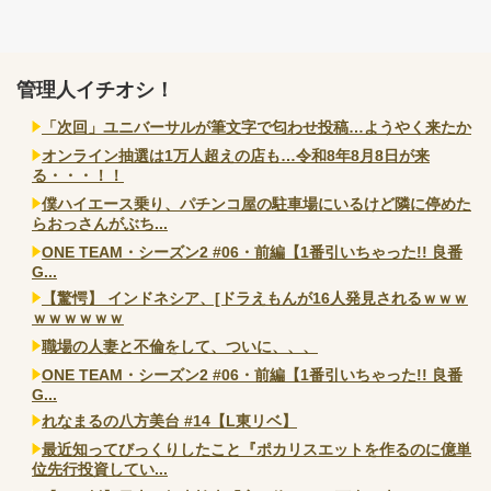
管理人イチオシ！
「次回」ユニバーサルが筆文字で匂わせ投稿…ようやく来たか
オンライン抽選は1万人超えの店も…令和8年8月8日が来
る・・・！！
僕ハイエース乗り、パチンコ屋の駐車場にいるけど隣に停めた
らおっさんがぶち...
ONE TEAM・シーズン2 #06・前編【1番引いちゃった!! 良番
G...
【驚愕】 インドネシア、[ドラえもんが16人発見されるｗｗｗ
ｗｗｗｗｗｗ
職場の人妻と不倫をして、ついに、、、
ONE TEAM・シーズン2 #06・前編【1番引いちゃった!! 良番
G...
れなまるの八方美台 #14【L東リベ】
最近知ってびっくりしたこと『ポカリスエットを作るのに億単
位先行投資してい...