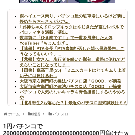
ンブルが許されてるのかわか
るぞー
ツー
らん
ル
僕ハイエース乗り、パチンコ屋の駐車場にいるけど隣に
停めたらおっさんがぶち...
L邪神ちゃんドロップキックはやじきたが霞むレベルで
パロディネタ満載。演出...
数年前に「ひき肉です！」で一世を風靡した人気
YouTuber『ちょんまげ...
【速報】PTA会長「PTA参加拒否した親へ最終警告。こ
うなってもいい？」...
【悲報】女さん、歩行者を轢いた挙句、道路に倒れてど
えらいことになってしま...
【画像】森高千里(55) 「ミニスカートはとてもムリよ若
い子には負けるわ...
大阪市宗右衛門町の違法パチスロ店「GOOD」が摘発
大阪市宗右衛門町の違法パチスロ店「GOOD」が摘発
パチンコで人気のないキャラを青色担当にするのやめろ
や
【北斗転生2も落ちた？】最近のパチスロ型式試験はミミ
ズ的な何かが通りにく...
無職のパチンコカス(22)なんやが、ワイの人生どれくら
ホーム
雑談
パチスロ
いヤバいか教えて？...
AngelBeats!とかいうクソアニメの思い出ｗｗｗ
1円パチンコで
20000000000000000000000000000円負けたｗ