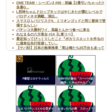
ONE TEAM・シーズン2 #06・前編【1番引いちゃった!!
良番G...
L邪神ちゃんドロップキックはやじきたが霞むレベルで
パロディネタ満載。演出...
スマスロ Lバジリスク4、ミリオンゴッドと同じ筐体で登
場するらしい
パチンコ大勝利ワイ、高級とんかつ食べに来る
れなまるの八方美台 #14【L東リベ】
最近知ってびっくりしたこと『ポカリスエットを作るの
に億単位先行投資してい...
【ヤバ杉】日本の無車検車「実は俺たち20万台も走って
ますｗ」←これどうす...
【閲覧注意】俺が近くにいると機械が壊れるんだけどさ
【画像】ペプシコーラ社、「こういうのでいいんだよ」
な新商品を発売
コテ
リン
P新型コロナウィルス
SANYOの新台「スーパー波
- 固
物語」にありがちなこと
定リ
Powered by livedoor 相互RSS
ンク
自動
更新
なんでパチンコとか公営ギャ
かまいたちの夜 スロットで