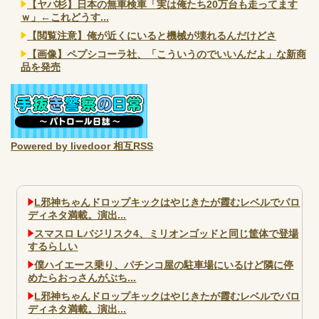
【ヤバ杉】日本の無車検車「実は俺たち20万台も走ってます
ｗ」←これどうす...
【閲覧注意】俺が近くにいると機械が壊れるんだけどさ
【画像】ペプシコーラ社、「こういうのでいいんだよ」な新商
品を発売
Powered by livedoor 相互RSS
L邪神ちゃんドロップキックはやじきたが霞むレベルでパロ
ディネタ満載。演出...
スマスロ Lバジリスク4、ミリオンゴッドと同じ筐体で登場
するらしい
僕ハイエース乗り、パチンコ屋の駐車場にいるけど隣に停
めたらおっさんがぶち...
L邪神ちゃんドロップキックはやじきたが霞むレベルでパロ
ディネタ満載。演出...