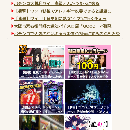
パチンコ大勝利ワイ、高級とんかつ食べに来る
【衝撃】ウンコ移植でアレルギー改善できると話題に
【速報】ワイ、明日早朝に熟女ソ-フ°に行く予定ｗ
大阪市宗右衛門町の違法パチスロ店「GOOD」が摘発
パチンコで人気のないキャラを青色担当にするのやめろや
ワイ、パチンコ屋店員の目の前で会員カードを握り潰し
「今までありがとう」と...
無職のパチンコカス(22)なんやが、ワイの人生どれくらい
コテ
ヤバいか教えて？...
リン
AngelBeats!とかいうクソアニメの思い出ｗｗｗ
【朗報】複数のパチンコメーカ
【期間限定】MGS動画が100円
- 固
ー「リコリコが高稼働か…時代
セール実施中！！とりあえず全
はライトミドルだ！」
部買うやろｗｗｗｗｗ
定リ
ンク
自動
Powered by livedoor 相互RSS
更新
【朗報】eSAOアリシゼーション
【新台】ユニバ「SLOTラグナド
夜空の先行導入で沸く「サンシ
ール」予告映像公開！パチンコ
ツー
ャインKYORAKU平針」2日連続
版面白かったし期待だな！！！
で総差枚10万枚超えの祭りを開
ル
催中ｗｗｗｗ