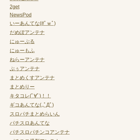
2get
NewsPod
いーあんてな(#ﾟｗﾟ)
だめぽアンテナ
にゅーぷる
にゅーもふ
ねらーアンテナ
ぷぅアンテナ
まとめくすアンテナ
まとめりー
キタコレ(ﾟ∀ﾟ)！！
ギコあんてな(,,ﾟДﾟ)
スロパチまとめらいん
パチスロあんてな
パチスロパチンコアンテナ