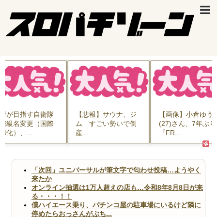
府が目指す自衛隊
【悲報】サウナ、ジ
【画像】小倉ゆう
階級名変更（国際
ム すごい勢いで倒
(27)さん、7年ぶり
準化）、...
産...
『FR...
「次回」ユニバーサルが筆文字で匂わせ投稿…ようやく
来たか
オンライン抽選は1万人超えの店も…令和8年8月8日が来
る・・・！！
僕ハイエース乗り、パチンコ屋の駐車場にいるけど隣に
停めたらおっさんがぶち...