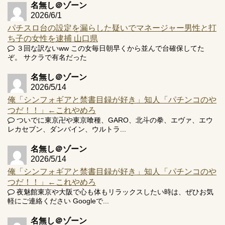
名無し＠ゾーン
2026/6/1
パチスロ台の設定を漏らした疑いでマネージャー男性と打
ち子の女性を逮捕 山口県
３回な訳ないww この女毎日朝早くから並んで台確保してた
ぞ。 サクラで有名だった
名無し＠ゾーン
2026/5/14
俺「シンフォギアと禁書目録が好き」知人「パチンコのや
つだ！！」←これやめろ
ついでに東京卍や東京喰種、GARO、北斗の拳、エヴァ、エウ
レカセブン、ダンバイン、ウルトラ...
名無し＠ゾーン
2026/5/14
俺「シンフォギアと禁書目録が好き」知人「パチンコのや
つだ！！」←これやめろ
夜魅館東京や大阪で心も体もリラックスしたい時は、ぜひお気
軽にご連絡ください Googleで...
名無し＠ゾーン