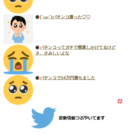
(´;ω;`)パチンコ勝った♡♡
パチンコってガチで廃業しかけてるけど
さ、さみしいよな
パチンコで14万円勝ちました