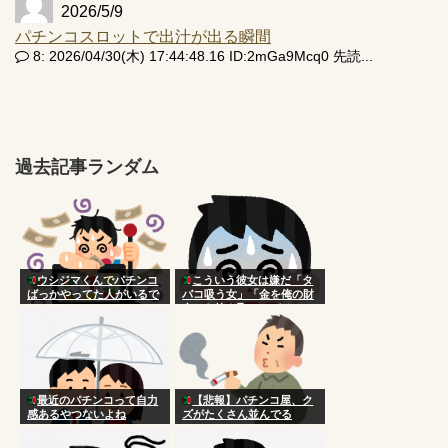
2026/5/9
パチンコスロットで出汁が出る瞬間
8: 2026/04/30(木) 17:44:48.16 ID:2mGa9Mcq0 先読...
過去記事ランダム
ウシジマくんでパチンコ
こういう彼女は嫌だ「タ
ばっかやってた人がいるで
バコ吸う女」「金を俺の財
しょ
布から抜き取ってパチンコ
する女」「日常的に殴って
くる女」
最近のパチンコって自力
【悲報】パチンコ屋、ク
感あるやつないよね
ズがたくさん並んでる