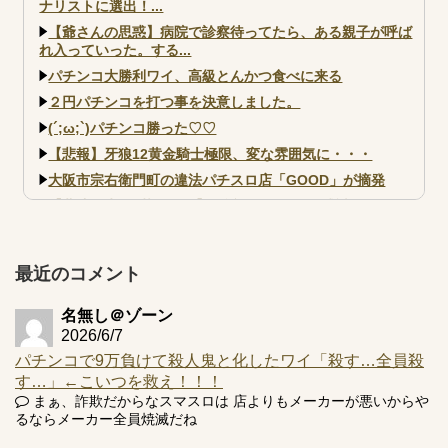
ナリストに選出！...
【爺さんの思惑】病院で診察待ってたら、ある親子が呼ば
れ入っていった。する...
パチンコ大勝利ワイ、高級とんかつ食べに来る
２円パチンコを打つ事を決意しました。
(´;ω;`)パチンコ勝った♡♡
【悲報】牙狼12黄金騎士極限、変な雰囲気に・・・
大阪市宗右衛門町の違法パチスロ店「GOOD」が摘発
【北斗転生2も落ちた？】最近のパチスロ型式試験はミミズ
的な何かが通りにく...
【実戦報告】e黄門ちゃま寿限無 初日の評判まとめ！コン
プ報告あり！弱予告...
最近のコメント
アズールレーン スロット評価はコイン持ちの悪い疑似ボ天
井の軽い絆？
名無し＠ゾーン
2026/6/7
パチンコで9万負けて殺人鬼と化したワイ「殺す…全員殺
す…」←こいつを救え！！！
まぁ、詐欺だからなスマスロは 店よりもメーカーが悪いからや
るならメーカー全員焼滅だね
Powered by livedoor 相互RSS