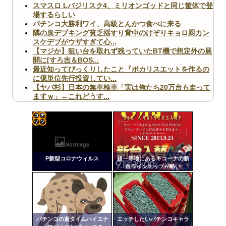
スマスロ Lバジリスク4、ミリオンゴッドと同じ筐体で登
場するらしい
パチンコ大勝利ワイ、高級とんかつ食べに来る
隣の臭デブキング貧乏揺すり背中のけぞりキョロ厨カン
スケデブがウザすぎて心...
【マジか】狙い台を取れず残っていたBT機で想定外の展
開に[すろ吉＆BOS...
最近知ってびっくりしたこと『ポカリスエットを作るの
に億単位先行投資してい...
【ヤバ杉】日本の無車検車「実は俺たち20万台も走って
ますｗ」←これどうす...
【閲覧注意】俺が近くにいると機械が壊れるんだけどさ
【画像】ペプシコーラ社、「こういうのでいいんだよ」
な新商品を発売
コテ
リン
P新型コロナウィルス
超一等地にあるキコーナの新
- 固
台ラインナップが酷い
定リ
Powered by livedoor 相互RSS
ンク
自動
更新
パチンコの遊タイムハイエナ
エッチしたいパチンコキャラ