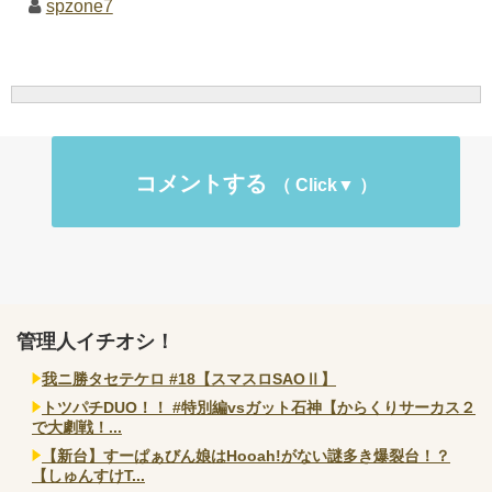
spzone7
コメントする
管理人イチオシ！
我ニ勝タセテケロ #18【スマスロSAOⅡ】
トツパチDUO！！ #特別編vsガット石神【からくりサーカス２
で大劇戦！...
【新台】すーぱぁびん娘はHooah!がない謎多き爆裂台！？
【しゅんすけT...