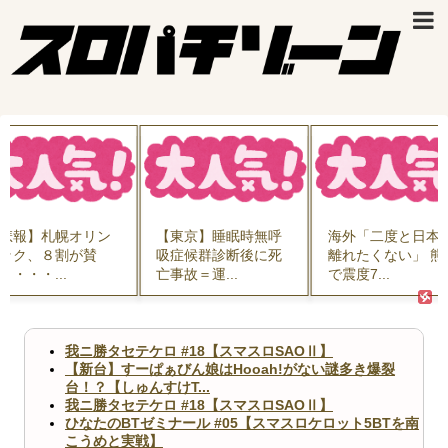
悲報】札幌オリン
【東京】睡眠時無呼
海外「二度と日本
ック、８割が賛
吸症候群診断後に死
離れたくない」 熊
・・・・...
亡事故＝運...
で震度7...
我ニ勝タセテケロ #18【スマスロSAOⅡ】
【新台】すーぱぁびん娘はHooah!がない謎多き爆裂
台！？【しゅんすけT...
我ニ勝タセテケロ #18【スマスロSAOⅡ】
ひなたのBTゼミナール #05【スマスロケロット5BTを南
こうめと実戦】