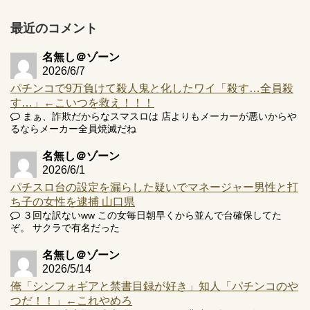
井の軽い絆？
最近のコメント
名無し＠ゾーン
2026/6/7
Powered by livedoor 相互RSS
パチンコで9万負けて殺人鬼と化したワイ「殺す…全員殺
す…」←こいつを救え！！！
まぁ、詐欺だからなスマスロは 店よりもメーカーが悪いからや
るならメーカー全員焼滅だね
名無し＠ゾーン
2026/6/1
パチスロ台の設定を漏らした疑いでマネージャー男性と打
ち子の女性を逮捕 山口県
３回な訳ないww この女毎日朝早くから並んで台確保してた
ぞ。 サクラで有名だった
名無し＠ゾーン
2026/5/14
俺「シンフォギアと禁書目録が好き」知人「パチンコのや
つだ！！」←これやめろ