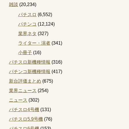
雑談
(20,234)
パチスロ
(6,552)
パチンコ
(12,124)
業界ネタ
(327)
ライター・演者
(341)
小冊子
(16)
パチスロ新機種情報
(316)
パチンコ新機種情報
(417)
新台評価まとめ
(675)
業界ニュース
(254)
ニュース
(302)
パチスロ4号機
(131)
パチスロ5.9号機
(76)
パチスロ6号機
(153)