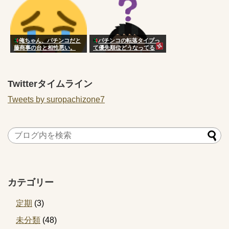
俺ちゃん、パチンコだと
パチンコの転落タイプっ
藤商事の台と相性悪い。
て優先順位どうなってる
の？
Twitterタイムライン
Tweets by suropachizone7
カテゴリー
定期
(3)
未分類
(48)