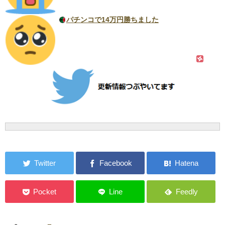
パチンコで14万円勝ちました