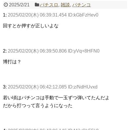
2025/2/21
パチスロ
,
雑談
,
パチンコ
Powered by livedoor 相互RSS
1:
2025/02/20(木) 06:39:31.454 ID:kGbFzHev0
回すとか押すが正しいよな
2:
2025/02/20(木) 06:39:50.806 ID:yVq+8HFN0
博打は？
3:
2025/02/20(木) 06:42:12.085 ID:z/NdHUvxd
若い頃はパチンコは手動で一玉ずつ弾いてたんだよ
だから打つって言うようになった