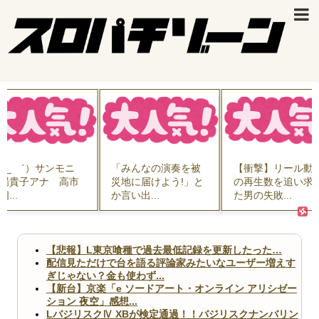
 ´_ゝ`）サンモニ
「みんなの演奏を被
【衝撃】リール動
場貴子アナ 高市
災地に届けよう!」と
の再生数を追い求
相...
か言い出...
た男の失敗...
【悲報】L東京喰種で過去最低記録を更新したった…
配信見ただけで台を語る評論家みたいなユーザー増えす
ぎじゃない？金も使わず...
【新台】京楽「e ソードアート・オンライン アリシゼー
ション 夜空」感想...
LバジリスクⅣ XBが検定通過！！バジリスクナンバリン