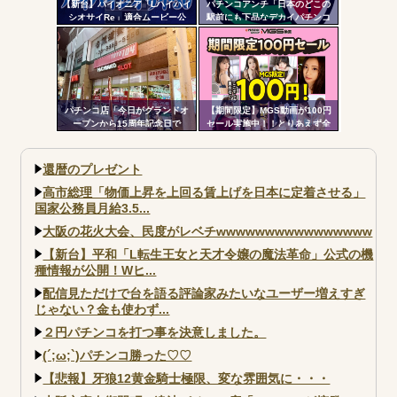
【新台】パイオニア「Lハイハイ
パチンコアンチ「日本のどこの
シオサイRe」適合ムービー公
駅前にも下品なデカイパチンコ
開！沖スロ界の帝王がスマスロ
屋があって恥ずかしい」
ATで復活
パチンコ店「今日がグランドオ
【期間限定】MGS動画が100円
ープンから15周年記念日で
セール実施中！！とりあえず全
す！」←ワイ「五万負けてま
部買うやろｗｗｗｗｗ
す」
還暦のプレゼント
高市総理「物価上昇を上回る賃上げを日本に定着させる」
国家公務員月給3.5...
大阪の花火大会、民度がレベチwwwwwwwwwwwwwwww
【新台】平和「L転生王女と天才令嬢の魔法革命」公式の機
種情報が公開！Wヒ...
配信見ただけで台を語る評論家みたいなユーザー増えすぎ
じゃない？金も使わず...
２円パチンコを打つ事を決意しました。
(´;ω;`)パチンコ勝った♡♡
【悲報】牙狼12黄金騎士極限、変な雰囲気に・・・