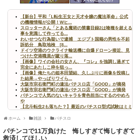
い台がない
ってどうやればいいの？
ツー
ル
【新台】平和「L転生王女と天才令嬢の魔法革命」公式
の機種情報が公開！Wヒ...
スロッターさん「とある魔術の禁書目録2は喰種を超える
事を意識して作ってる...
わいせつな行為疑いで逮捕 エジプト国籍の男性を不起
訴処分 鳥取地検 [8...
ドイツ空港のウクライナ輸送機に自爆ドローン接近、見
つけた空港職員が蹴り落...
【画像】ワイの会社の女さん、『コレ』を強調し過ぎて
完全にあたしこ枠を狙っ...
【画像】俺たちの姫本田望結、久しぶりに画像を投稿し
た結果→やっぱりワイら...
大阪市宗右衛門町の違法パチスロ店「GOOD」が摘発
大阪市宗右衛門町の違法パチスロ店「GOOD」が摘発
パチンコで人気のないキャラを青色担当にするのやめろ
や
【北斗転生2も落ちた？】最近のパチスロ型式試験はミミ
ズ的な何かが通りにく...
無職のパチンコカス(22)なんやが、ワイの人生どれくら
ホーム
雑談
パチスロ
いヤバいか教えて？...
AngelBeats!とかいうクソアニメの思い出ｗｗｗ
パチンコで11万負けた 悔しすぎて悔しすぎて
救済してほしい