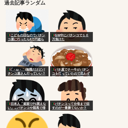
過去記事ランダム
こどもの日なのでパチン
GW中にパチンコで１０
コ屋に行ったら8万円盗ら
万負けた
れたんだがこの国おかしい
だろ
(´・ω・｀)無職だけどパ
パチ屋でチー牛がパチン
チンコ屋さん行っていい？
コを打っていたので思わず
頭に血が昇り台に顔面を叩
きつけた
日本人「貧困でPS買えな
パチンコって分母まで回
い」←パチンコや競馬で増
すのが一番勝てないか？
やせばええだけなのにアホ