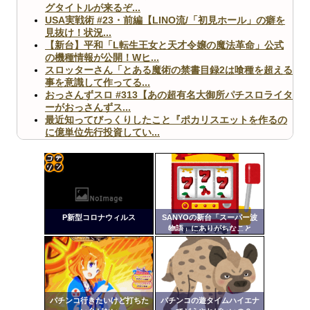
グタイトルが来るぞ...
USA実戦術 #23・前編【LINO流/「初見ホール」の癖を
見抜け！状況...
【新台】平和「L転生王女と天才令嬢の魔法革命」公式
の機種情報が公開！Wヒ...
スロッターさん「とある魔術の禁書目録2は喰種を超える
事を意識して作ってる...
おっさんずスロ #313【あの超有名大御所パチスロライタ
ーがおっさんずス...
最近知ってびっくりしたこと『ポカリスエットを作るの
に億単位先行投資してい...
【ヤバ杉】日本の無車検車「実は俺たち20万台も走って
ますｗ」←これどうす...
【閲覧注意】俺が近くにいると機械が壊れるんだけどさ
【画像】ペプシコーラ社、「こういうのでいいんだよ」
コテ
な新商品を発売
リン
P新型コロナウィルス
SANYOの新台「スーパー波
- 固
物語」にありがちなこと
定リ
ンク
Powered by livedoor 相互RSS
自動
更新
パチンコ行きたいけど打ちた
パチンコの遊タイムハイエナ