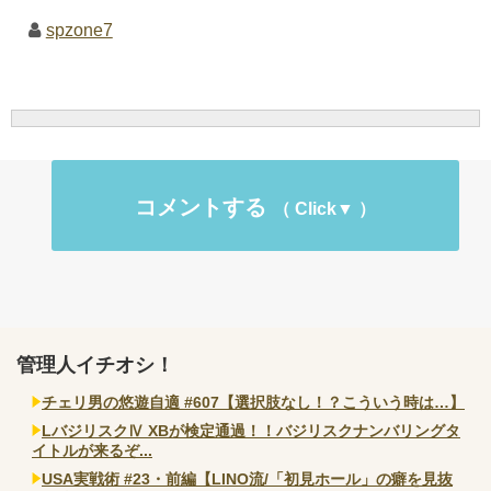
spzone7
コメントする
管理人イチオシ！
チェリ男の悠遊自適 #607【選択肢なし！？こういう時は…】
LバジリスクⅣ XBが検定通過！！バジリスクナンバリングタ
イトルが来るぞ...
USA実戦術 #23・前編【LINO流/「初見ホール」の癖を見抜