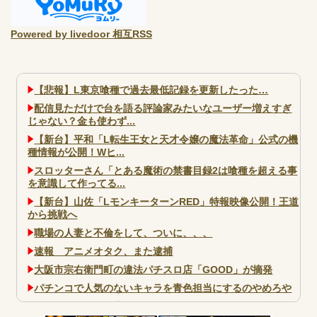
Powered by livedoor 相互RSS
【悲報】L東京喰種で過去最低記録を更新したった…
配信見ただけで台を語る評論家みたいなユーザー増えすぎ
じゃない？金も使わず...
【新台】平和「L転生王女と天才令嬢の魔法革命」公式の機
種情報が公開！Wヒ...
スロッターさん「とある魔術の禁書目録2は喰種を超える事
を意識して作ってる...
【新台】山佐「LモンキーターンRED」特報映像公開！王道
から挑戦へ
職場の人妻と不倫をして、ついに、、、
速報 アニメオタク、また逮捕
大阪市宗右衛門町の違法パチスロ店「GOOD」が摘発
パチンコで人気のないキャラを青色担当にするのやめろや
ワイ、パチンコ屋店員の目の前で会員カードを握り潰し