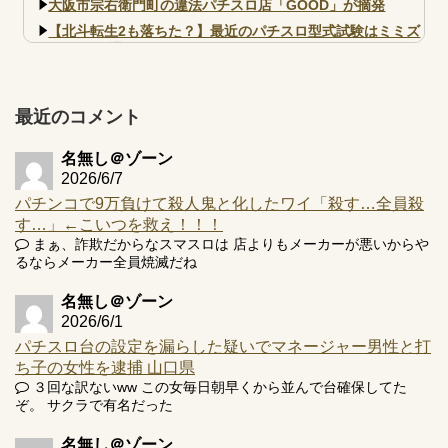
大阪市宗右衛門町の違法パチスロ店「GOOD」が摘発
【北斗転生2も落ちた？】最近のパチスロ型式試験はミミズ
的な何かが通りにく...
【実戦報告】e黄門ちゃま寿限無 初日の評判まとめ！コン
プ報告あり！弱予告...
最近のコメント
アズールレーン スロット評価はコイン持ちの悪い疑似ボ天
井の軽い絆？
名無し＠ゾーン
2026/6/7
パチンコで9万負けて殺人鬼と化したワイ「殺す…全員殺
す…」←こいつを救え！！！
まぁ、詐欺だからなスマスロは 店よりもメーカーが悪いからや
Powered by livedoor 相互RSS
るならメーカー全員焼滅だね
名無し＠ゾーン
2026/6/1
パチスロ台の設定を漏らした疑いでマネージャー男性と打
ち子の女性を逮捕 山口県
３回な訳ないww この女毎日朝早くから並んで台確保してた
ぞ。 サクラで有名だった
名無し＠ゾーン