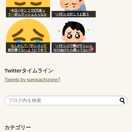
今日パチンコで5万使っ
パチンコ行こうと思う
て一回もラッシュ入らなか
ったんだがこんなもん？
もしかしてパチンコって
パチンコで隣がラッシュ
絶対勝てないようにできて
かけぬけたら踊ってもいい
るのか…？朝3万勝ちだっ
の？
たのに気づいたら5万負け
Twitterタイムライン
Tweets by suropachizone7
カテゴリー