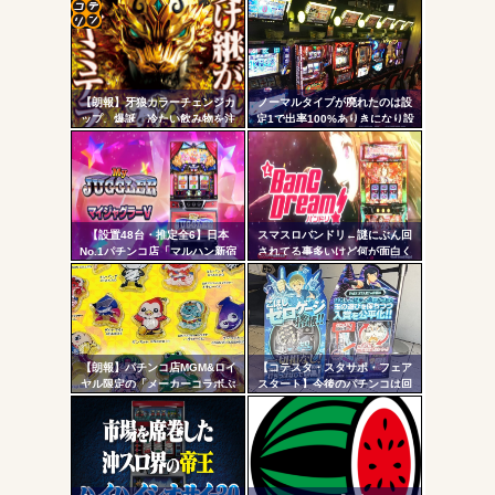
「今までありがとう」と...
無職のパチンコカス(22)なんやが、ワイの人生どれくらい
コテ
ヤバいか教えて？...
リン
AngelBeats!とかいうクソアニメの思い出ｗｗｗ
【朗報】牙狼カラーチェンジカ
ノーマルタイプが廃れたのは設
- 固
ップ、爆誕 冷たい飲み物を注
定1で出率100%ありきになり設
ぐと背景が浮かび上がる
定1放置がデフォになったから
定リ
ンク
自動
Powered by livedoor 相互RSS
更新
【設置48台・推定全6】日本
スマスロバンドリ←謎にぶん回
No.1パチンコ店「マルハン新宿
されてる事多いけど何が面白く
ツー
東宝ビル店」のマイジャグラ
て打ってるの？？？
ー、とんでもない事になるｗｗ
ル
ｗｗｗ
【朗報】パチンコ店MGM&ロイ
【コテスタ・スタサポ・フェア
ヤル限定の「メーカーコラボぷ
スタート】今後のパチンコは回
っくり3Dシール」が可愛いと話
数固定系必須でいいよな。そし
題に！限定生産3000枚らしい
て釘は完全に廃止するべき