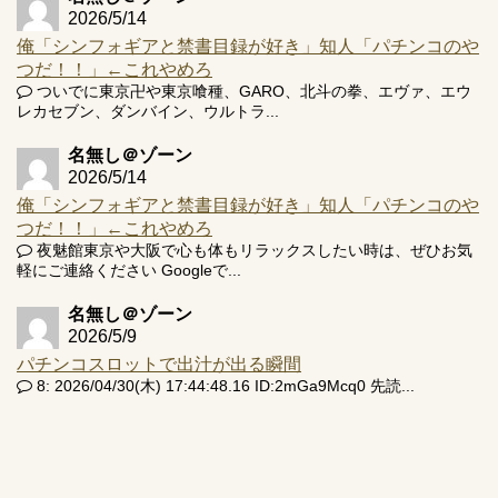
2026/5/14
俺「シンフォギアと禁書目録が好き」知人「パチンコのや
つだ！！」←これやめろ
ついでに東京卍や東京喰種、GARO、北斗の拳、エヴァ、エウ
レカセブン、ダンバイン、ウルトラ...
名無し＠ゾーン
2026/5/14
俺「シンフォギアと禁書目録が好き」知人「パチンコのや
つだ！！」←これやめろ
夜魅館東京や大阪で心も体もリラックスしたい時は、ぜひお気
軽にご連絡ください Googleで...
名無し＠ゾーン
2026/5/9
パチンコスロットで出汁が出る瞬間
8: 2026/04/30(木) 17:44:48.16 ID:2mGa9Mcq0 先読...