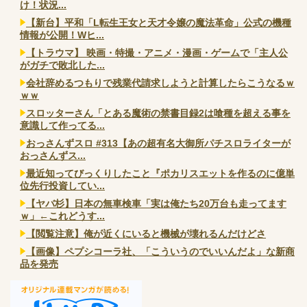
け！状況...
【新台】平和「L転生王女と天才令嬢の魔法革命」公式の機種
情報が公開！Wヒ...
【トラウマ】 映画・特撮・アニメ・漫画・ゲームで「主人公
がガチで敗北した...
会社辞めるつもりで残業代請求しようと計算したらこうなるｗ
ｗｗ
スロッターさん「とある魔術の禁書目録2は喰種を超える事を
意識して作ってる...
おっさんずスロ #313【あの超有名大御所パチスロライターが
おっさんずス...
最近知ってびっくりしたこと『ポカリスエットを作るのに億単
位先行投資してい...
【ヤバ杉】日本の無車検車「実は俺たち20万台も走ってます
ｗ」←これどうす...
【閲覧注意】俺が近くにいると機械が壊れるんだけどさ
【画像】ペプシコーラ社、「こういうのでいいんだよ」な新商
品を発売