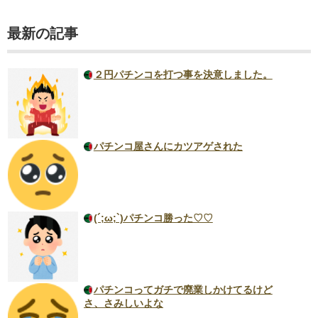
最新の記事
２円パチンコを打つ事を決意しました。
パチンコ屋さんにカツアゲされた
(´;ω;`)パチンコ勝った♡♡
パチンコってガチで廃業しかけてるけど
さ、さみしいよな