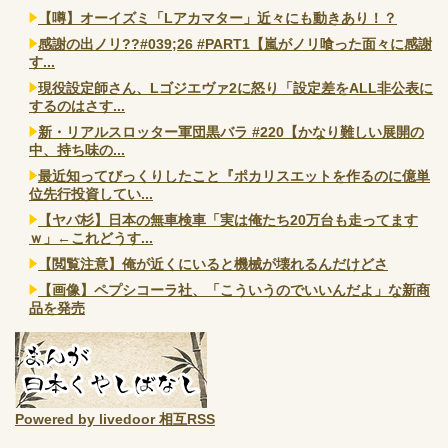
【噂】オーイズミ「Lアカマター」近々にも動きあり！？
感謝の出ノリ??#039;26 #PART1【嵐がノリ喰った面々に感謝
す...
現役設定師さん、Lゴジエヴァ2に怒り「設定差をALL非公表に
するのはさす...
新・リアルスロッター軍団黒バラ #220【かなり難しい展開の
中、持ち味の...
最近知ってびっくりしたこと『ポカリスエットを作るのに億単
位先行投資してい...
【ヤバ杉】日本の無車検車「実は俺たち20万台も走ってます
ｗ」←これどうす...
【閲覧注意】俺が近くにいると機械が壊れるんだけどさ
【画像】ペプシコーラ社、「こういうのでいいんだよ」な新商
品を発売
Powered by livedoor 相互RSS