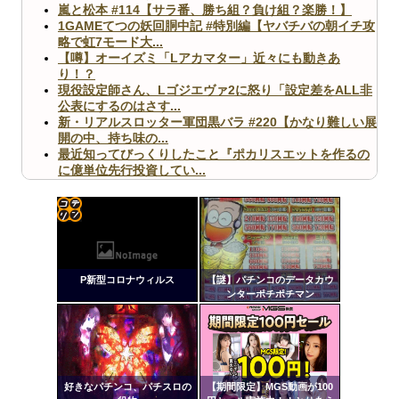
嵐と松本 #114【サラ番、勝ち組？負け組？楽勝！】
1GAMEてつの妖回胴中記 #特別編【ヤバチバの朝イチ攻
略で虹7モード大...
【噂】オーイズミ「Lアカマター」近々にも動きあ
り！？
現役設定師さん、Lゴジエヴァ2に怒り「設定差をALL非
公表にするのはさす...
新・リアルスロッター軍団黒バラ #220【かなり難しい展
開の中、持ち味の...
最近知ってびっくりしたこと『ポカリスエットを作るの
に億単位先行投資してい...
【ヤバ杉】日本の無車検車「実は俺たち20万台も走って
ますｗ」←これどうす...
【閲覧注意】俺が近くにいると機械が壊れるんだけどさ
【画像】ペプシコーラ社、「こういうのでいいんだよ」
コテ
な新商品を発売
リン
P新型コロナウィルス
【謎】パチンコのデータカウ
- 固
ンターポチポチマン
定リ
ンク
Powered by livedoor 相互RSS
自動
更新
好きなパチンコ、パチスロの
【期間限定】MGS動画が100