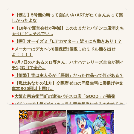
【懐古】5号機の時って面白いA+ARTがたくさんあって楽
しかったよな
【10年で運営会社が半減】このままだとパチンコ店消えち
ゃうけど…それでい...
【噂】オーイズミ「Lアカマター」近々にも動きあり！？
メーカーはデカヘソ8個保留3個返しのミドル機を出せ
よ！！！！
8月7日のとあるスロ専さん、ハナハナシリーズ全台が朝イ
チ1,2G目で全台...
【衝撃】実は主人公が「悪側」だった作品って何がある？
【私はあなたの味方】交際歴ゼロの同級生宅に唐揚げや文
庫本を20回以上届け...
大阪市宗右衛門町の違法パチスロ店「GOOD」が摘発
パチンコで人気のないキャラを青色担当にするのやめろや
ワイ、パチンコ屋店員の目の前で会員カードを握り潰し
「今までありがとう」と...
コテ
無職のパチンコカス(22)なんやが、ワイの人生どれくらい
ヤバいか教えて？...
リン