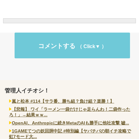
コメントする
管理人イチオシ！
嵐と松本 #114【サラ番、勝ち組？負け組？楽勝！】
【悲報】 ワイ「ラーメン一袋だけじゃ足らんわ！二袋作った
ろ！」→結果ｗｗ...
OpenAI、Anthropicに続きMetaのAIも勝手に他社攻撃 嘘...
1GAMEてつの妖回胴中記 #特別編【ヤバチバの朝イチ攻略で
虹7モード大...