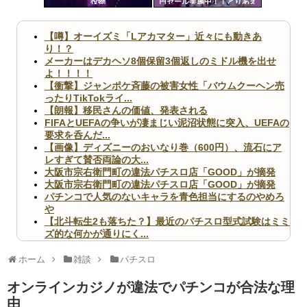
役物
円セール実施中！！とりあえ
ツー
ず全部買うやろｗｗｗｗｗ
ル
【噂】オーイズミ「Lアカマター」近々にも動きあ
り！？
メーカーはデカヘソ8個保留3個返しのミドル機を出せ
よ！！！！
【衝撃】ジャンポケ斉藤の被害女性「バウムクーヘン売
ったりTikTokライ...
【朗報】移民さんの価値、発表される
FIFAとUEFAの争いが凄まじい泥沼状態に突入、UEFAの
要求を呑んだ...
【画像】ディズニーのおいなり巻（600円）、流石にア
レすぎて賛否両論の大...
大阪市宗右衛門町の違法パチスロ店「GOOD」が摘発
大阪市宗右衛門町の違法パチスロ店「GOOD」が摘発
パチンコで人気のないキャラを青色担当にするのやめろ
や
【北斗転生2も落ちた？】最近のパチスロ型式試験はミミ
ズ的な何かが通りにく...
無職のパチンコカス(22)なんやが、ワイの人生どれくら
いヤバいか教えて？...
ホーム
雑談
パチスロ
AngelBeats!とかいうクソアニメの思い出ｗｗｗ
オンラインカジノが違法でパチンコが合法な理
由