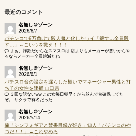
プ報告あり！弱予告...
最近のコメント
アズールレーン スロット評価はコイン持ちの悪い疑似ボ天
井の軽い絆？
名無し＠ゾーン
2026/6/7
パチンコで9万負けて殺人鬼と化したワイ「殺す…全員殺
す…」←こいつを救え！！！
まぁ、詐欺だからなスマスロは 店よりもメーカーが悪いからや
Powered by livedoor 相互RSS
るならメーカー全員焼滅だね
名無し＠ゾーン
2026/6/1
パチスロ台の設定を漏らした疑いでマネージャー男性と打
ち子の女性を逮捕 山口県
３回な訳ないww この女毎日朝早くから並んで台確保してた
ぞ。 サクラで有名だった
名無し＠ゾーン
2026/5/14
俺「シンフォギアと禁書目録が好き」知人「パチンコのや
つだ！！」←これやめろ