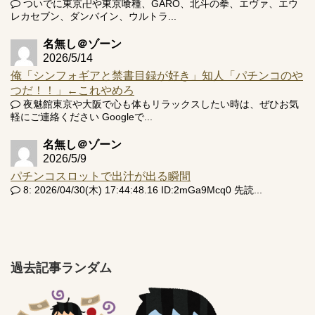
ついでに東京卍や東京喰種、GARO、北斗の拳、エヴァ、エウ
レカセブン、ダンバイン、ウルトラ...
名無し＠ゾーン
2026/5/14
俺「シンフォギアと禁書目録が好き」知人「パチンコのや
つだ！！」←これやめろ
夜魅館東京や大阪で心も体もリラックスしたい時は、ぜひお気
軽にご連絡ください Googleで...
名無し＠ゾーン
2026/5/9
パチンコスロットで出汁が出る瞬間
8: 2026/04/30(木) 17:44:48.16 ID:2mGa9Mcq0 先読...
過去記事ランダム