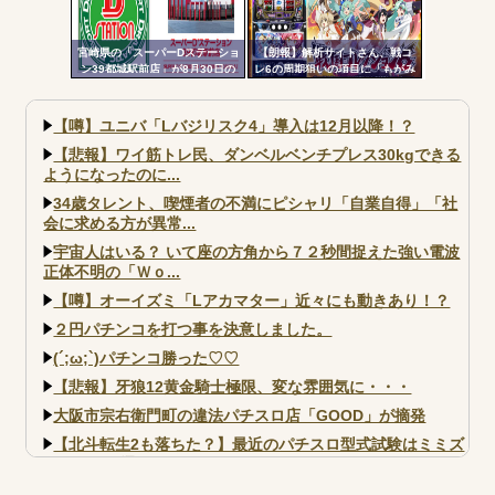
宮崎県の「スーパーDステーショ
【朗報】解析サイトさん、戦コ
ン39都城駅前店」が8月30日の
レ6の周期狙いの項目に「もがみ
営業をもって閉店へ
んの尻画像」を採用
【噂】ユニバ「Lバジリスク4」導入は12月以降！？
【悲報】ワイ筋トレ民、ダンベルベンチプレス30kgできる
ようになったのに...
34歳タレント、喫煙者の不満にピシャリ「自業自得」「社
会に求める方が異常...
宇宙人はいる？ いて座の方角から７２秒間捉えた強い電波
正体不明の「Ｗｏ...
【噂】オーイズミ「Lアカマター」近々にも動きあり！？
２円パチンコを打つ事を決意しました。
(´;ω;`)パチンコ勝った♡♡
【悲報】牙狼12黄金騎士極限、変な雰囲気に・・・
大阪市宗右衛門町の違法パチスロ店「GOOD」が摘発
【北斗転生2も落ちた？】最近のパチスロ型式試験はミミズ
的な何かが通りにく...
【実戦報告】e黄門ちゃま寿限無 初日の評判まとめ！コン