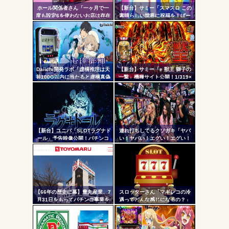
AngelBeats!とかいうクソアニメの思い出ｗｗｗ
ホール関係者さん「一ヶ月で一
【新台】サミー「スマスロ この
- 固
度も設定6を使わないお店は存在
素晴らしい世界に祝福を！ぱー
しないと思っています。6使った
と2」筐体画像が公開される！こ
定リ
事がない店長も存在しないと思
のすば10周年イベントの会場に
ンク
う」←これガチ?！
展示されているらしいぞ！！！
自動
Powered by livedoor 相互RSS
更新
Daiichi開発ラボ「虚構推理は天
【新台】サミー「e 獣王 獅子の
井100G以内に当たると虚構真偽
一撃」機種サイト公開！1/319×
ツー
が2回当選するまで転落しない状
ドデカSTRAIGHT、右の1/2で平
態に突入するぞ。300G・700G
均9,800個のサバチャンに突入
ル
の天井も一緒」
【新台】ユニバ「SLOTラグナド
連れ打ちしてるクソガキ「ヤバ
ール」予告映像公開！パチンコ
い！ヤバい！エグい！エグい！
版面白かったし期待だな！！！
アツい！アツい！」←語彙力無
さすぎだろｗｗｗ
【66年の歴史に幕】豊丸産業、7
スロッターさん「マギレコの冷
月31日をもってパチンコ事業を
遇ってどんな感じになるの？」
停止へ ナナシーやコマコマ倶
楽部マやウィッチブレイド…た
くさんの名機をありがとう