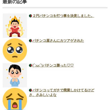
最新の記事
２円パチンコを打つ事を決意しました。
パチンコ屋さんにカツアゲされた
(´;ω;`)パチンコ勝った♡♡
パチンコってガチで廃業しかけてるけど
さ、さみしいよな