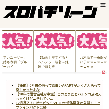
ルアカユーザー、
【動画】注文すると
乃木坂で一番顔が
気持ち表明「ブル
ヘルメット装着→鈍
い子ｗｗｗｗｗｗ
アーカイ...
器で頭を殴...
ｗｗｗｗ...
【懐古】5号機の時って面白いA+ARTがたくさんあって
楽しかったよな
【10年で運営会社が半減】このままだとパチンコ店消え
ちゃうけど…それでい...
12月導入！LゼーガペインETRの筐体画像が公開！！セ
ブンインパクトは搭...