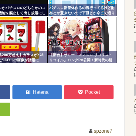
コかパチスロのどちらかのコ
パチスロ新筐体作るの流行ってるけど財
機能を廃止して出し放題にし
布とか置きたいので下皿とか今まで通り
どっち選ぶ？？？
がいいわ
格200万超え】ガラスがバキ
【新台】サミー「スマスロ リコリス・
たSAOⅡの画像が話題に…
リコイル」ロングPV公開！新時代の疑
似ボ連打を体感せよ！！！
読
spzone7