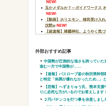
NEW!
玉かメダルか？～ガイドワークス オ
NEW!
【動画】ホリエモン、移民受け入れ
沈黙w
NEW!
【超速報】靖國神社、ようやく気づ
「抜くに抜けない……」自転車の青
【祝】小坪慎也市議と添田詩織市議
ｗｗ
NEW!
外部おすすめ記事
【画像】本田望結の妹、姉妹で並んだ姿
w
NEW!
中国勢が圧倒的な強さを誇っていた
進む一方で中国勢が……
【動画】高校生さん、文化祭でコー
見たことあると話題に
NEW!
【速報】バスローブ姿の秋田県幹部
【画像】このLINEでなんで女が
と特定「体調が優れなかったため...」
前らは勿論わかるよな？？？？？？
【悲報】へずまりゅう氏、熊本支援
【驚愕】女さん「43億円注文して
りに必死な方がいるのでお答えします！」
んなの？？？？？？？
NEW!
２円パチンコを打つ事を決意しまし
実質確率という罠