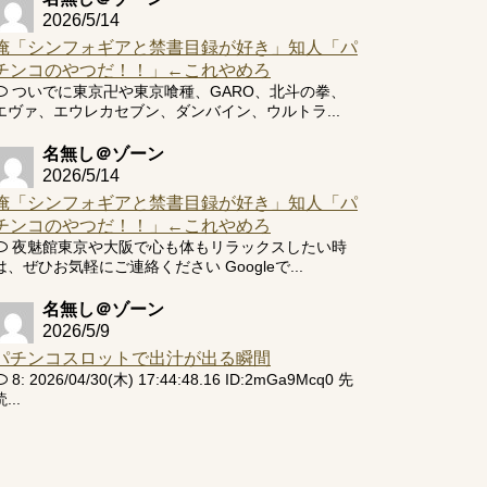
2026/5/14
俺「シンフォギアと禁書目録が好き」知人「パ
チンコのやつだ！！」←これやめろ
ついでに東京卍や東京喰種、GARO、北斗の拳、
エヴァ、エウレカセブン、ダンバイン、ウルトラ...
名無し＠ゾーン
2026/5/14
俺「シンフォギアと禁書目録が好き」知人「パ
チンコのやつだ！！」←これやめろ
夜魅館東京や大阪で心も体もリラックスしたい時
は、ぜひお気軽にご連絡ください Googleで...
名無し＠ゾーン
2026/5/9
パチンコスロットで出汁が出る瞬間
8: 2026/04/30(木) 17:44:48.16 ID:2mGa9Mcq0 先
...