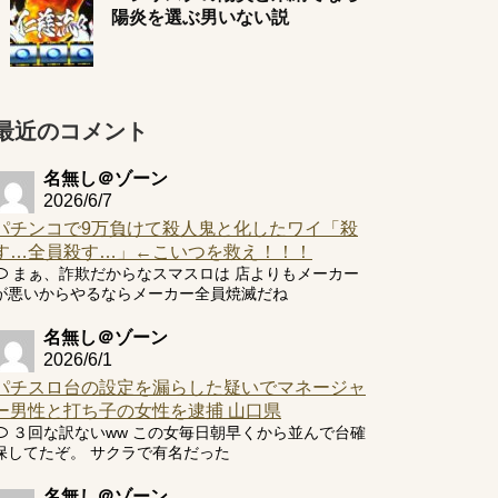
陽炎を選ぶ男いない説
最近のコメント
名無し＠ゾーン
2026/6/7
パチンコで9万負けて殺人鬼と化したワイ「殺
す…全員殺す…」←こいつを救え！！！
まぁ、詐欺だからなスマスロは 店よりもメーカー
が悪いからやるならメーカー全員焼滅だね
名無し＠ゾーン
2026/6/1
パチスロ台の設定を漏らした疑いでマネージャ
ー男性と打ち子の女性を逮捕 山口県
３回な訳ないww この女毎日朝早くから並んで台確
保してたぞ。 サクラで有名だった
名無し＠ゾーン