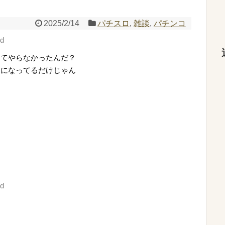
2025/2/14
パチスロ
,
雑談
,
パチンコ
Bd
ってやらなかったんだ？
りになってるだけじゃん
Bd