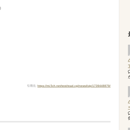
0
引用元:
https://mi.5ch.net/test/read.cgi/news4vip/1739448879/