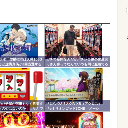
開発ラボ「虚構推理は天井100G
ガチで疑問なんだがパチンコ屋の常連お
ると虚構真偽が2回当選する
っさん客ってなんでいつも同じ服着てる
ない状態に突入するぞ。
の？
00Gの天井も一緒」
のパチ屋が何事もなく営業す
「L／バジリスクIV XB（アクロス）」
人の心はないのか」←なんで
「eミリオンゴッド3CHB（メーシ
たがるヤツって害悪だよな
ー）」「L／Vivy／A5（大都）」が検定
通過