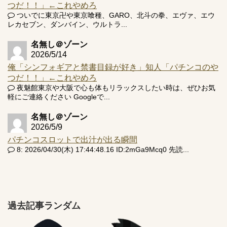
つだ！！」←これやめろ
ついでに東京卍や東京喰種、GARO、北斗の拳、エヴァ、エウ
レカセブン、ダンバイン、ウルトラ...
名無し＠ゾーン
2026/5/14
俺「シンフォギアと禁書目録が好き」知人「パチンコのや
つだ！！」←これやめろ
夜魅館東京や大阪で心も体もリラックスしたい時は、ぜひお気
軽にご連絡ください Googleで...
名無し＠ゾーン
2026/5/9
パチンコスロットで出汁が出る瞬間
8: 2026/04/30(木) 17:44:48.16 ID:2mGa9Mcq0 先読...
過去記事ランダム