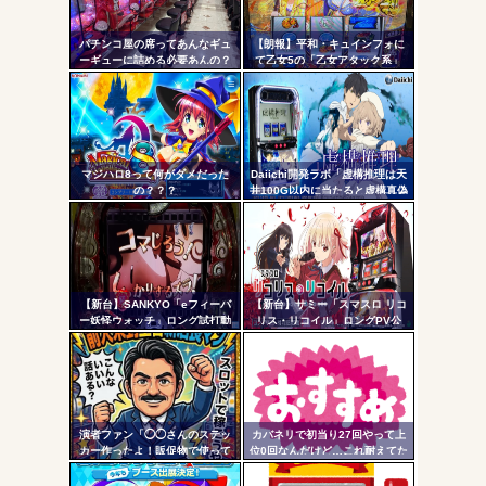
無職のパチンコカス(22)なんやが、ワイの人生どれくらい
リン
ヤバいか教えて？...
パチンコ屋の席ってあんなギュ
【朗報】平和・キュインフォに
- 固
AngelBeats!とかいうクソアニメの思い出ｗｗｗ
ーギューに詰める必要あんの？
て乙女5の「乙女アタック系」
もっと離した方がよくね？？？
「繚乱の刻系」の連続演出信頼
定リ
度が公開される！みんなの体感
ンク
と比べてどうよ？
自動
更新
マジハロ8って何がダメだった
Daiichi開発ラボ「虚構推理は天
Powered by livedoor 相互RSS
の？？？
井100G以内に当たると虚構真偽
ツー
が2回当選するまで転落しない状
態に突入するぞ。300G・700G
ル
の天井も一緒」
【新台】SANKYO「eフィーバ
【新台】サミー「スマスロ リコ
ー妖怪ウォッチ」ロング試打動
リス・リコイル」ロングPV公
画&反応まとめ！妖怪ウォッチ世
開！新時代の疑似ボ連打を体感
代がパチンコデビューしまくり
せよ！！！
そうな予感
演者ファン「◯◯さんのステッ
カバネリで初当り27回やって上
カー作ったよ！販促物で使って
位0回なんだけど…これ耐えてた
いいよ」ﾎｲ ジャンバリ「勝手
らそのうち500枚勝ちとか出来る
にグッズ作ってタレントに渡さ
の！？