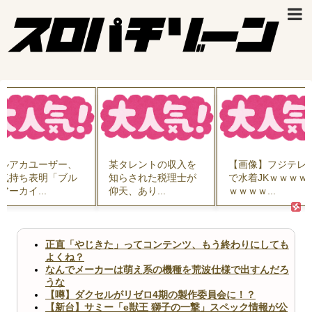
ルアカユーザー、
某タレントの収入を
【画像】フジテレ
気持ち表明「ブル
知らされた税理士が
で水着JKｗｗｗｗ
アーカイ...
仰天、あり...
ｗｗｗｗ...
正直「やじきた」ってコンテンツ、もう終わりにしても
よくね？
なんでメーカーは萌え系の機種を荒波仕様で出すんだろ
うな
【噂】ダクセルがリゼロ4期の製作委員会に！？
【新台】サミー「e獣王 獅子の一撃」スペック情報が公