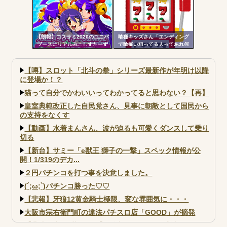
ないで」
【朗報】コスサミ2026のユニバ
喰種キッズさん「エンディング
ブースにリアルみこしすたーず
で喰揃い狙ってる人ってあれ何
が降臨！！！電音部の実機も!？
の意味があるの？」
【噂】スロット「北斗の拳」シリーズ最新作が年明け以降
に登場か！？
猫って自分でかわいいってわかってると思わない？【再】
皇室典範改正した自民党さん、見事に朝敵として国民から
の支持をなくす
【動画】水着まんさん、波が迫るも可愛くダンスして乗り
切る
【新台】サミー「e獣王 獅子の一撃」スペック情報が公
開！1/319のデカ...
２円パチンコを打つ事を決意しました。
(´;ω;`)パチンコ勝った♡♡
【悲報】牙狼12黄金騎士極限、変な雰囲気に・・・
大阪市宗右衛門町の違法パチスロ店「GOOD」が摘発
【北斗転生2も落ちた？】最近のパチスロ型式試験はミミズ