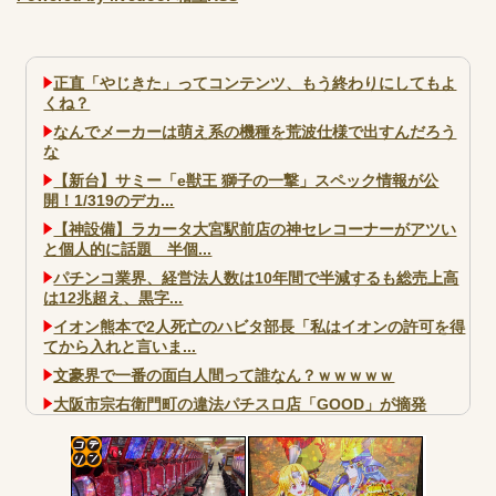
正直「やじきた」ってコンテンツ、もう終わりにしてもよ
くね？
なんでメーカーは萌え系の機種を荒波仕様で出すんだろう
な
【新台】サミー「e獣王 獅子の一撃」スペック情報が公
開！1/319のデカ...
【神設備】ラカータ大宮駅前店の神セレコーナーがアツい
と個人的に話題 半個...
パチンコ業界、経営法人数は10年間で半減するも総売上高
は12兆超え、黒字...
イオン熊本で2人死亡のハビタ部長「私はイオンの許可を得
てから入れと言いま...
文豪界で一番の面白人間って誰なん？ｗｗｗｗｗ
大阪市宗右衛門町の違法パチスロ店「GOOD」が摘発
パチンコで人気のないキャラを青色担当にするのやめろや
ワイ、パチンコ屋店員の目の前で会員カードを握り潰し
「今までありがとう」と...
コテ