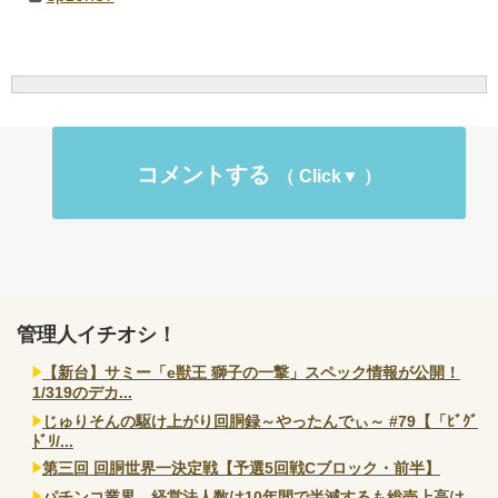
コメントする
管理人イチオシ！
【新台】サミー「e獣王 獅子の一撃」スペック情報が公開！
1/319のデカ...
じゅりそんの駆け上がり回胴録～やったんでぃ～ #79【「ﾋﾞｸﾞ
ﾄﾞﾘ/...
第三回 回胴世界一決定戦【予選5回戦Cブロック・前半】
パチンコ業界、経営法人数は10年間で半減するも総売上高は