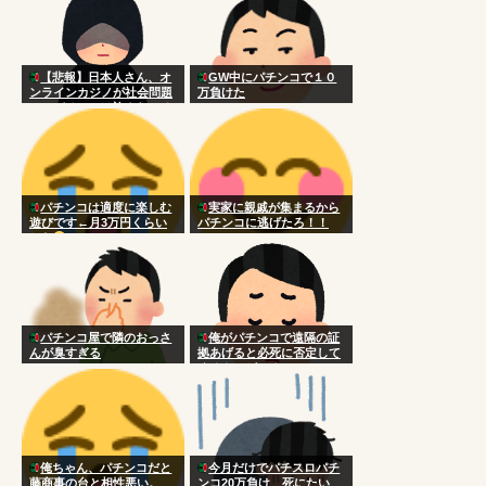
【悲報】日本人さん、オ
GW中にパチンコで１０
ンラインカジノが社会問題
万負けた
に。パチンコは許されてる
のに何故なのか
パチンコは適度に楽しむ
実家に親戚が集まるから
遊びです←月3万円くらい
パチンコに逃げたろ！！
かな
パチンコ屋で隣のおっさ
俺がパチンコで遠隔の証
んが臭すぎる
拠あげると必死に否定して
くるやつがいる
俺ちゃん、パチンコだと
今月だけでパチスロパチ
藤商事の台と相性悪い。
ンコ20万負け 死にたい