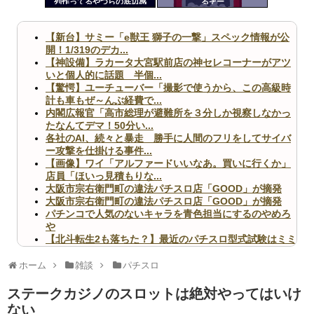
列作ってるやつらの底辺感
るぞー
ツー
ww
ル
【新台】サミー「e獣王 獅子の一撃」スペック情報が公
開！1/319のデカ...
【神設備】ラカータ大宮駅前店の神セレコーナーがアツ
いと個人的に話題 半個...
【驚愕】ユーチューバー「撮影で使うから、この高級時
計も車もぜ～んぶ経費で...
内閣広報官「高市総理が避難所を３分しか視察しなかっ
たなんてデマ！50分い...
各社のAI、続々と暴走 勝手に人間のフリをしてサイバ
ー攻撃を仕掛ける事件...
【画像】ワイ「アルファードいいなあ。買いに行くか」
店員「ほいっ見積もりな...
大阪市宗右衛門町の違法パチスロ店「GOOD」が摘発
大阪市宗右衛門町の違法パチスロ店「GOOD」が摘発
パチンコで人気のないキャラを青色担当にするのやめろ
や
【北斗転生2も落ちた？】最近のパチスロ型式試験はミミ
ズ的な何かが通りにく...
無職のパチンコカス(22)なんやが、ワイの人生どれくら
ホーム
雑談
パチスロ
いヤバいか教えて？...
AngelBeats!とかいうクソアニメの思い出ｗｗｗ
ステークカジノのスロットは絶対やってはいけ
ない