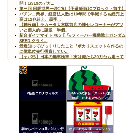
開！1/319のデカ...
第三回 回胴世界一決定戦【予選5回戦Cブロック・前半】
パチンコ業界、経営法人数は10年間で半減するも総売上
高は12兆超え、黒字...
【神設備】ラカータ大宮駅前店の神セレコーナーがアツ
いと個人的に話題 半個...
新台ダイナマイト #05【「eフィーバー機動戦士ガンダム
SEED クライ...
最近知ってびっくりしたこと『ポカリスエットを作るの
に億単位先行投資してい...
【ヤバ杉】日本の無車検車「実は俺たち20万台も走って
ますｗ」←これどうす...
【閲覧注意】俺が近くにいると機械が壊れるんだけどさ
【画像】ペプシコーラ社、「こういうのでいいんだよ」
な新商品を発売
コテ
リン
P新型コロナウィルス
SANYOの新台「スーパー波
- 固
物語」にありがちなこと
定リ
Powered by livedoor 相互RSS
ンク
自動
更新
朝からパチンコ屋に並んで行
かまいたちの夜 スロットで