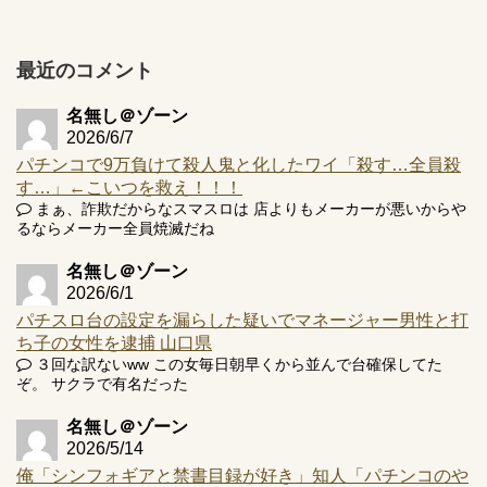
的な何かが通りにく...
【実戦報告】e黄門ちゃま寿限無 初日の評判まとめ！コン
プ報告あり！弱予告...
最近のコメント
アズールレーン スロット評価はコイン持ちの悪い疑似ボ天
井の軽い絆？
名無し＠ゾーン
2026/6/7
パチンコで9万負けて殺人鬼と化したワイ「殺す…全員殺
す…」←こいつを救え！！！
まぁ、詐欺だからなスマスロは 店よりもメーカーが悪いからや
るならメーカー全員焼滅だね
Powered by livedoor 相互RSS
名無し＠ゾーン
2026/6/1
パチスロ台の設定を漏らした疑いでマネージャー男性と打
ち子の女性を逮捕 山口県
３回な訳ないww この女毎日朝早くから並んで台確保してた
ぞ。 サクラで有名だった
名無し＠ゾーン
2026/5/14
俺「シンフォギアと禁書目録が好き」知人「パチンコのや