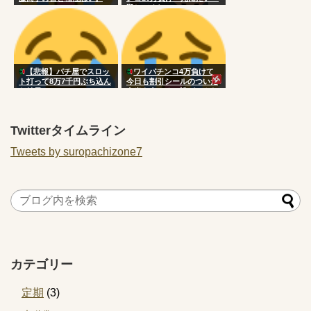
殺してくれ
【悲報】パチ屋でスロッ
ワイパチンコ4万負けて
ト打って8万7千円ぶち込ん
今日も割引シールのついた
だ結果ｗｗｗ
弁当を食べる 誰がこんな
国にした
Twitterタイムライン
Tweets by suropachizone7
カテゴリー
定期
(3)