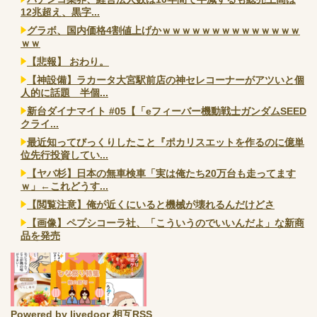
12兆超え、黒字...
グラボ、国内価格4割値上げかｗｗｗｗｗｗｗｗｗｗｗｗｗｗ
ｗｗ
【悲報】 おわり。
【神設備】ラカータ大宮駅前店の神セレコーナーがアツいと個
人的に話題 半個...
新台ダイナマイト #05【「eフィーバー機動戦士ガンダムSEED
クライ...
最近知ってびっくりしたこと『ポカリスエットを作るのに億単
位先行投資してい...
【ヤバ杉】日本の無車検車「実は俺たち20万台も走ってます
ｗ」←これどうす...
【閲覧注意】俺が近くにいると機械が壊れるんだけどさ
【画像】ペプシコーラ社、「こういうのでいいんだよ」な新商
品を発売
Powered by livedoor 相互RSS