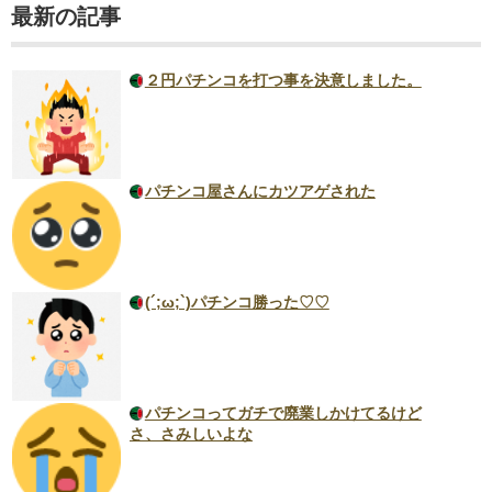
最新の記事
２円パチンコを打つ事を決意しました。
パチンコ屋さんにカツアゲされた
(´;ω;`)パチンコ勝った♡♡
パチンコってガチで廃業しかけてるけど
さ、さみしいよな