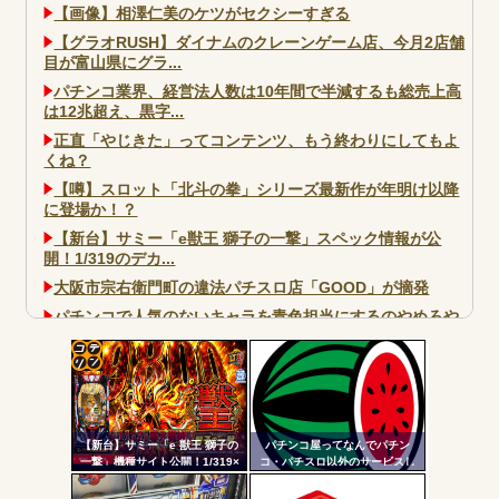
【画像】相澤仁美のケツがセクシーすぎる
【グラオRUSH】ダイナムのクレーンゲーム店、今月2店舗
目が富山県にグラ...
パチンコ業界、経営法人数は10年間で半減するも総売上高
は12兆超え、黒字...
正直「やじきた」ってコンテンツ、もう終わりにしてもよ
くね？
【噂】スロット「北斗の拳」シリーズ最新作が年明け以降
に登場か！？
【新台】サミー「e獣王 獅子の一撃」スペック情報が公
開！1/319のデカ...
大阪市宗右衛門町の違法パチスロ店「GOOD」が摘発
パチンコで人気のないキャラを青色担当にするのやめろや
ワイ、パチンコ屋店員の目の前で会員カードを握り潰し
「今までありがとう」と...
コテ
無職のパチンコカス(22)なんやが、ワイの人生どれくらい
ヤバいか教えて？...
リン
AngelBeats!とかいうクソアニメの思い出ｗｗｗ
【新台】サミー「e 獣王 獅子の
パチンコ屋ってなんでパチン
- 固
一撃」機種サイト公開！1/319×
コ・パチスロ以外のサービスし
ドデカSTRAIGHT、右の1/2で平
ないんや？
定リ
均9,800個のサバチャンに突入