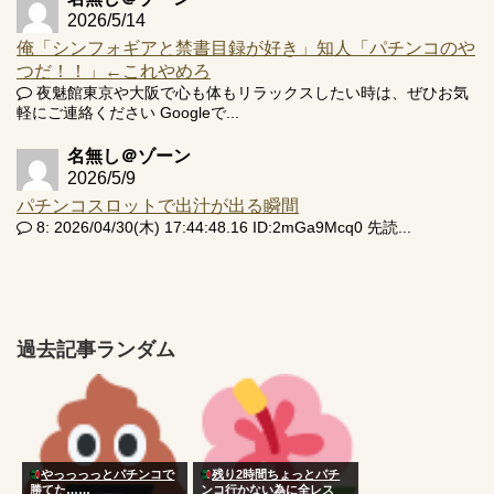
2026/5/14
俺「シンフォギアと禁書目録が好き」知人「パチンコのや
つだ！！」←これやめろ
夜魅館東京や大阪で心も体もリラックスしたい時は、ぜひお気
軽にご連絡ください Googleで...
名無し＠ゾーン
2026/5/9
パチンコスロットで出汁が出る瞬間
8: 2026/04/30(木) 17:44:48.16 ID:2mGa9Mcq0 先読...
過去記事ランダム
やっっっっとパチンコで
残り2時間ちょっとパチ
勝てた……
ンコ行かない為に全レス