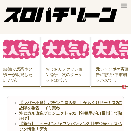
税会議で反高市ク
おじさんファッショ
元ジャンポケ斉藤
デターが勃発した
ン論争→次のターゲ
告に懲役7年求刑
様、だが...
ットはボデ...
ケバスで...
【レバー不良】パチンコ屋店長、Lからくりサーカス2の
故障を報告「ゴミ買わ...
沖ヒカル改造プロジェクト #91【沖選手がLT目指して熱
狂!?】
【新台】ニューギン「eワンパンマン2 甘デジVer.」スペ
ック情報！デカ...