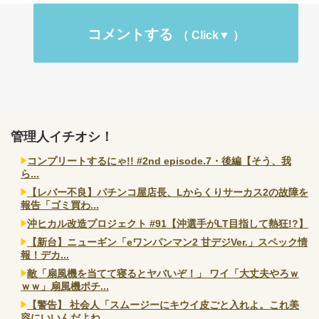
コメントする
管理人イチオシ！
コンプリートするにゃ!! #2nd episode.7・後編【そう、我
ら...
【レバー不良】パチンコ屋店長、Lからくりサーカス2の故障を
報告「ゴミ買わ...
沖ヒカル改造プロジェクト #91【沖選手がLT目指して熱狂!?】
【新台】ニューギン「eワンパンマン2 甘デジVer.」スペック情
報！デカ...
敵「扇風機を当てて寝るとヤバいぞ！」 ワイ「大丈夫やろｗ
ｗｗ」扇風機ポチ...
【警告】 社会人「スムージーにキウイ皮ごと入れよ。これ美
容にいいんだよね...