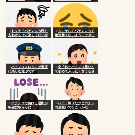
トッモ「パチンコの勝ち
もしかしてパチンコって
方わかるけど楽しくないか
絶対勝てないようにできて
らやらないわ」
るのか…？朝3万勝ちだっ
たのに気づいたら5万負け
パチンコスロットは適度
女「わーパチンコ屋なん
に楽しむ遊ぶです
て初めて入った！音うるさ
ーい！笑」ワイ「あはは
は、やろ笑」
パチンコで負ける理由が
バイト帰りだけどパチン
明確に明らかに
コ屋覗いて行こうかな