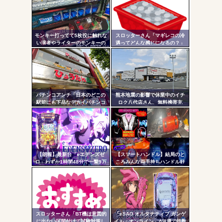
ンク
自動
Powered by livedoor 相互RSS
更新
モンキー打ってて5枚役に触れな
スロッターさん「マギレコの冷
い演者やライターのモンキーの
遇ってどんな感じになるの？」
ツー
講釈とか薄寒いだけだよな
ル
パチンコアンチ「日本のどこの
熊本地震の影響で休業中のイチ
駅前にも下品なデカイパチンコ
ロク八代店さん、無料携帯充
屋があって恥ずかしい」
電・24時間の仮設トイレ解放・
飲料水の無料配布を開始
【朗報】最新台「eエデンズゼ
【スマートハンドル】結局のと
ロ」わずか1時間48分で一撃9万
ころみんな両手持ちハンドル好
5000発コンプリートを達成して
きなの？
しまうｗ 究極LT期待出玉2万発
超えの現行最強スペックは伊達
じゃないな…
スロッターさん「BT機は意図的
「eSAO オルタナティブ ガンゲ
に出ない区間付けて試験対策し
イル・オンライン」が8週で指数