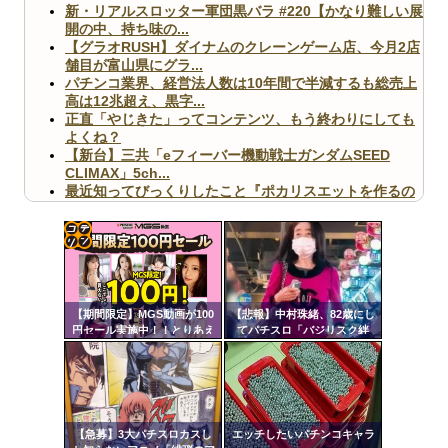
新・リアルスロッター軍団黒バラ #220【かなり難しい展
開の中、持ち味の...
【グラオRUSH】ダイナムのクレーンゲーム店、今月2店
舗目が富山県にグラ...
パチンコ業界、経営法人数は10年間で半減するも総売上
高は12兆超え、黒字...
正直「やじきた」ってコンテンツ、もう終わりにしても
よくね？
【新台】三共「eフィーバー機動戦士ガンダムSEED
CLIMAX」5ch...
最近知ってびっくりしたこと『ポカリスエットを作るの
に億単位先行投資してい...
【ヤバ杉】日本の無車検車「実は俺たち20万台も走って
ますｗ」←これどうす...
【閲覧注意】俺が近くにいると機械が壊れるんだけどさ
コテ
【画像】ペプシコーラ社、「こういうのでいいんだよ」
リン
な新商品を発売
【期間限定】MGS動画が100
【悲報】中村珠緒、82歳にし
- 固
円セール実施中！！とりあえ
てパチスロ「バジリスク絆
ず全部買うやろｗｗｗｗｗ
2」を打つ
定リ
ンク
自動
Powered by livedoor 相互RSS
更新
【急募】3大パチスロカスし
エッチしたいパチンコキャラ