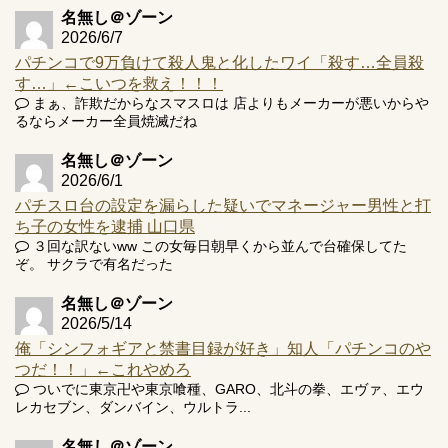
名無し＠ゾーン
2026/6/7
パチンコで9万負けて殺人鬼と化したワイ「殺す…全員殺
す…」←こいつを救え！！！
まぁ、詐欺だからなスマスロは 店よりもメーカーが悪いからや
Powered by livedoor 相互RSS
るならメーカー全員焼滅だね
名無し＠ゾーン
2026/6/1
パチスロ台の設定を漏らした疑いでマネージャー男性と打
ち子の女性を逮捕 山口県
３回な訳ないww この女毎日朝早くから並んで台確保してた
ぞ。 サクラで有名だった
名無し＠ゾーン
2026/5/14
俺「シンフォギアと禁書目録が好き」知人「パチンコのや
つだ！！」←これやめろ
ついでに東京卍や東京喰種、GARO、北斗の拳、エヴァ、エウ
レカセブン、ダンバイン、ウルトラ...
名無し＠ゾーン