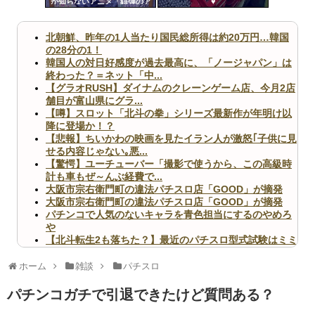
か知らないアニメ「緋弾のア
♥
ツー
リア」「百花繚乱サムライガ
ールズ」
ル
北朝鮮、昨年の1人当たり国民総所得は約20万円…韓国
の28分の1！
韓国人の対日好感度が過去最高に、「ノージャパン」は
終わった？＝ネット「中...
【グラオRUSH】ダイナムのクレーンゲーム店、今月2店
舗目が富山県にグラ...
【噂】スロット「北斗の拳」シリーズ最新作が年明け以
降に登場か！？
【悲報】ちいかわの映画を見たイラン人が激怒｢子供に見
せる内容じゃない｡悪...
【驚愕】ユーチューバー「撮影で使うから、この高級時
計も車もぜ～んぶ経費で...
大阪市宗右衛門町の違法パチスロ店「GOOD」が摘発
大阪市宗右衛門町の違法パチスロ店「GOOD」が摘発
パチンコで人気のないキャラを青色担当にするのやめろ
や
【北斗転生2も落ちた？】最近のパチスロ型式試験はミミ
ズ的な何かが通りにく...
無職のパチンコカス(22)なんやが、ワイの人生どれくら
ホーム
雑談
パチスロ
いヤバいか教えて？...
AngelBeats!とかいうクソアニメの思い出ｗｗｗ
パチンコガチで引退できたけど質問ある？