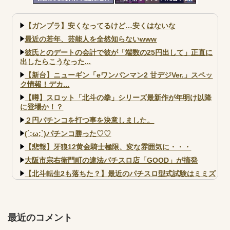
てそうな気がする」
割れ
【ガンプラ】安くなってるけど…安くはないな
最近の若年、芸能人を全然知らないwww
彼氏とのデートの会計で彼が「端数の25円出して」正直に
出したらこうなった...
【新台】ニューギン「eワンパンマン2 甘デジVer.」スペッ
ク情報！デカ...
【噂】スロット「北斗の拳」シリーズ最新作が年明け以降
に登場か！？
２円パチンコを打つ事を決意しました。
(´;ω;`)パチンコ勝った♡♡
【悲報】牙狼12黄金騎士極限、変な雰囲気に・・・
大阪市宗右衛門町の違法パチスロ店「GOOD」が摘発
【北斗転生2も落ちた？】最近のパチスロ型式試験はミミズ
的な何かが通りにく...
【実戦報告】e黄門ちゃま寿限無 初日の評判まとめ！コン
プ報告あり！弱予告...
最近のコメント
アズールレーン スロット評価はコイン持ちの悪い疑似ボ天
井の軽い絆？