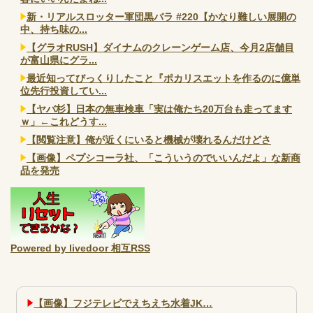
新・リアルスロッター軍団黒バラ #220【かなり難しい展開の
中、持ち味の...
【グラオRUSH】ダイナムのクレーンゲーム店、今月2店舗目
が富山県にグラ...
最近知ってびっくりしたこと『ポカリスエットを作るのに億単
位先行投資してい...
【ヤバ杉】日本の無車検車「実は俺たち20万台も走ってます
ｗ」←これどうす...
【閲覧注意】俺が近くにいると機械が壊れるんだけどさ
【画像】ペプシコーラ社、「こういうのでいいんだよ」な新商
品を発売
Powered by livedoor 相互RSS
【画像】フジテレビでえちえち水着JK…