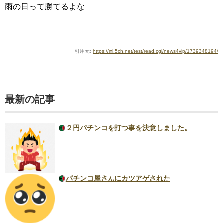
雨の日って勝てるよな
引用元:
https://mi.5ch.net/test/read.cgi/news4vip/1739348194/
最新の記事
２円パチンコを打つ事を決意しました。
パチンコ屋さんにカツアゲされた