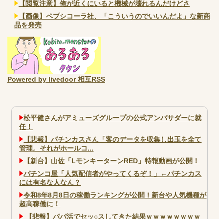
【閲覧注意】俺が近くにいると機械が壊れるんだけどさ
【画像】ペプシコーラ社、「こういうのでいいんだよ」な新商
品を発売
Powered by livedoor 相互RSS
松平健さんがアミューズグループの公式アンバサダーに就
任！
【悲報】パチンカスさん「客のデータを収集し出玉を全て
管理。それがホールコ...
【新台】山佐「LモンキーターンRED」特報動画が公開！
パチンコ屋「人気配信者がやってくるぞ！」←パチンカス
には有名な人なん？
令和8年8月8日の稼働ランキングが公開！新台や人気機種が
超高稼働に！
【悲報】パパ活でセッ○スしてきた結果ｗｗｗｗｗｗｗｗ