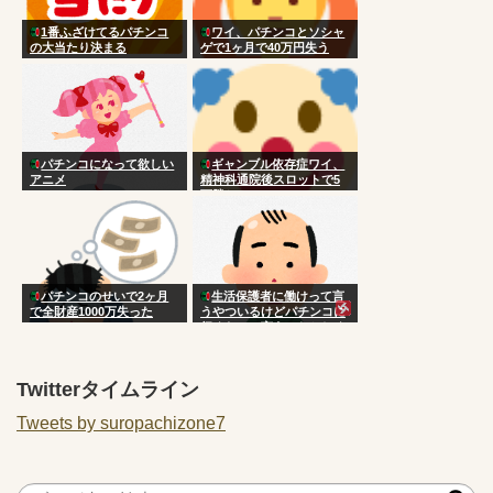
1番ふざけてるパチンコ
ワイ、パチンコとソシャ
の大当たり決まる
ゲで1ヶ月で40万円失う
パチンコになって欲しい
ギャンブル依存症ワイ、
アニメ
精神科通院後スロットで5
万勝ち
パチンコのせいで2ヶ月
生活保護者に働けって言
で全財産1000万失った
うやついるけどパチンコに
行くなって言うのおかしく
ない？
Twitterタイムライン
Tweets by suropachizone7