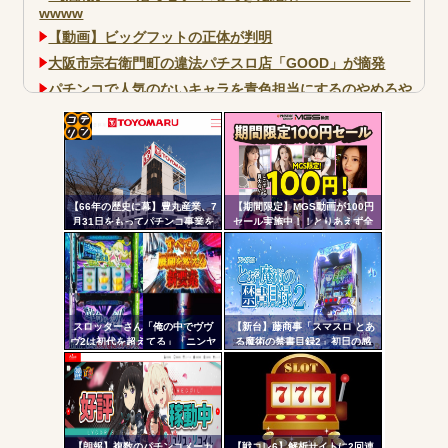
wwww
【動画】ビッグフットの正体が判明
大阪市宗右衛門町の違法パチスロ店「GOOD」が摘発
パチンコで人気のないキャラを青色担当にするのやめろや
ワイ、パチンコ屋店員の目の前で会員カードを握り潰し
「今までありがとう」と...
コテ
無職のパチンコカス(22)なんやが、ワイの人生どれくらい
ヤバいか教えて？...
リン
AngelBeats!とかいうクソアニメの思い出ｗｗｗ
【66年の歴史に幕】豊丸産業、7
【期間限定】MGS動画が100円
- 固
月31日をもってパチンコ事業を
セール実施中！！とりあえず全
停止へ ナナシーやコマコマ倶
部買うやろｗｗｗｗｗ
定リ
楽部マやウィッチブレイド…た
ンク
くさんの名機をありがとう
自動
Powered by livedoor 相互RSS
更新
スロッターさん「俺の中でヴヴ
【新台】藤商事「スマスロ とあ
ヴ2は初代を超えてる」「ニンヤ
る魔術の禁書目録2」初日の感
ツー
メで状況が一変するのも良いス
想・評判まとめ！噛み合った瞬
パイスになってる」
間はめっちゃおもろい。全6&コ
ル
ンプリートデータも
【朗報】複数のパチンコメーカ
【戦コレ6】解析サイトに2回連