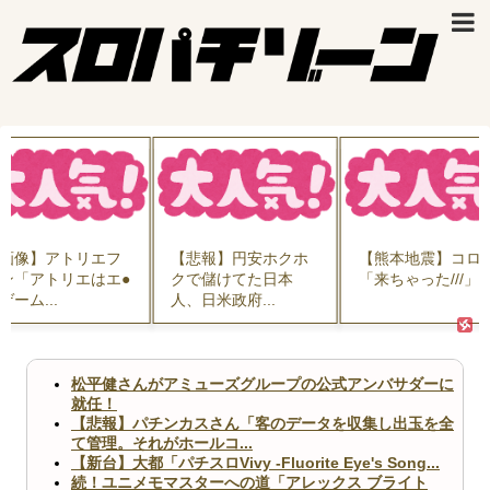
画像】アトリエフ
【悲報】円安ホクホ
【熊本地震】コロ
ン「アトリエはエ●
クで儲けてた日本
「来ちゃった///」..
ゲーム...
人、日米政府...
松平健さんがアミューズグループの公式アンバサダーに
就任！
【悲報】パチンカスさん「客のデータを収集し出玉を全
て管理。それがホールコ...
【新台】大都「パチスロVivy -Fluorite Eye's Song...
続！ユニメモマスターへの道「アレックス ブライト