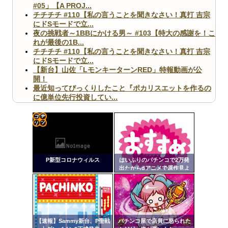
#05」【A PROJ...
チチチチ #110【私の言うことを聞きなさい！真打 吉宗
にドSモードで立...
夜の挑戦者～1BBにかける男～ #103【特大の感謝を！こ
れが最後の1B...
チチチチ #110【私の言うことを聞きなさい！真打 吉宗
にドSモードで立...
【新台】山佐「LモンキーターンRED」特報動画が公
開！
最近知ってびっくりしたこと『ポカリスエットを作るの
に億単位先行投資してい...
【ヤバ杉】日本の無車検車「実は俺たち20万台も走って
ますｗ」←これどうす...
【閲覧注意】俺が近くにいると機械が壊れるんだけどさ
【画像】ペプシコーラ社、「こういうのでいいんだよ」
コテ
な新商品を発売
リン
P新型コロナウィルス
はいふりのパチンコで2万発
- 固
出たからdアニメで原作見よ
うと思う
定リ
ンク
Powered by livedoor 相互RSS
自動
更新
【速報】Sammy新台、P聖戦
パチンコ屋で店員に怒られた