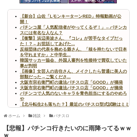
士ダンバイン2正式発表。
んだが、俺が悪いんか、、、
ツー
ル
【新台】山佐「LモンキーターンRED」特報動画が公
開！
パチンコ屋「人気配信者がやってくるぞ！」←パチンカ
スには有名な人なん？
【衝撃】浜辺美波さん、『コレ』が苦手なタイプだっ
た！？←お世話してあげた...
反核団体の代表を務める爺さん、「核を持たないで日本
を守れますか」と中学生...
韓国サッカー協会、外国人審判を性接待で買収していた
事が判明
【画像】女芸人の吉住さん、メイクしたら普通に美人の
部類だった→ご覧くださ...
大阪市宗右衛門町の違法パチスロ店「GOOD」が摘発
大阪市宗右衛門町の違法パチスロ店「GOOD」が摘発
パチンコで人気のないキャラを青色担当にするのやめろ
や
【北斗転生2も落ちた？】最近のパチスロ型式試験はミミ
ズ的な何かが通りにく...
無職のパチンコカス(22)なんやが、ワイの人生どれくら
ホーム
雑談
パチスロ
いヤバいか教えて？...
AngelBeats!とかいうクソアニメの思い出ｗｗｗ
【悲報】パチンコ行きたいのに雨降ってるｗｗ
ｗ