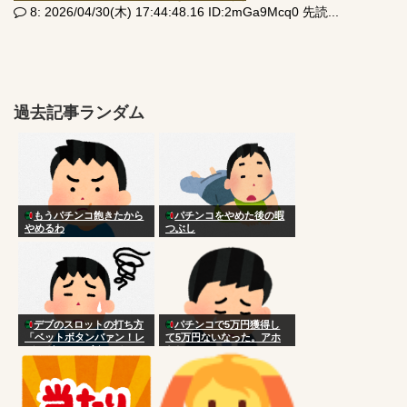
8: 2026/04/30(木) 17:44:48.16 ID:2mGa9Mcq0 先読...
過去記事ランダム
もうパチンコ飽きたから
パチンコをやめた後の暇
やめるわ
つぶし
デブのスロットの打ち方
パチンコで5万円獲得し
「ベットボタンバァン！レ
て5万円ないなった。アホ
バーガァン！ボタンベシッ
らし
ベシッベシッ！」