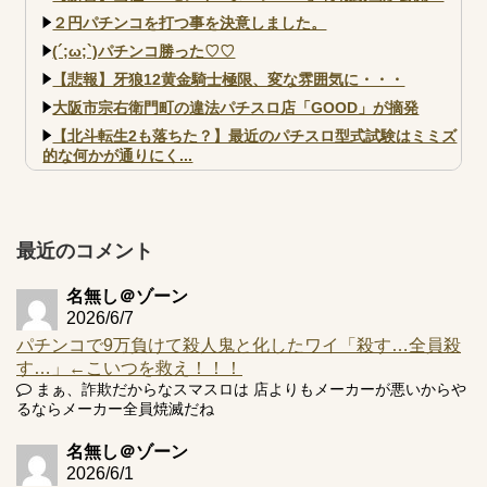
２円パチンコを打つ事を決意しました。
(´;ω;`)パチンコ勝った♡♡
【悲報】牙狼12黄金騎士極限、変な雰囲気に・・・
大阪市宗右衛門町の違法パチスロ店「GOOD」が摘発
【北斗転生2も落ちた？】最近のパチスロ型式試験はミミズ
的な何かが通りにく...
【実戦報告】e黄門ちゃま寿限無 初日の評判まとめ！コン
プ報告あり！弱予告...
アズールレーン スロット評価はコイン持ちの悪い疑似ボ天
最近のコメント
井の軽い絆？
名無し＠ゾーン
2026/6/7
パチンコで9万負けて殺人鬼と化したワイ「殺す…全員殺
す…」←こいつを救え！！！
Powered by livedoor 相互RSS
まぁ、詐欺だからなスマスロは 店よりもメーカーが悪いからや
るならメーカー全員焼滅だね
名無し＠ゾーン
2026/6/1