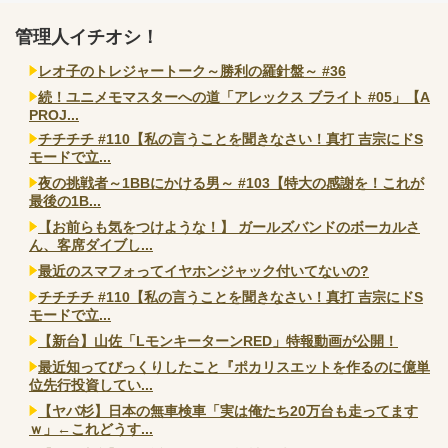
管理人イチオシ！
レオ子のトレジャートーク～勝利の羅針盤～ #36
続！ユニメモマスターへの道「アレックス ブライト #05」【A
PROJ...
チチチチ #110【私の言うことを聞きなさい！真打 吉宗にドS
モードで立...
夜の挑戦者～1BBにかける男～ #103【特大の感謝を！これが
最後の1B...
【お前らも気をつけような！】 ガールズバンドのボーカルさ
ん、客席ダイブし...
最近のスマフォってイヤホンジャック付いてないの?
チチチチ #110【私の言うことを聞きなさい！真打 吉宗にドS
モードで立...
【新台】山佐「LモンキーターンRED」特報動画が公開！
最近知ってびっくりしたこと『ポカリスエットを作るのに億単
位先行投資してい...
【ヤバ杉】日本の無車検車「実は俺たち20万台も走ってます
ｗ」←これどうす...