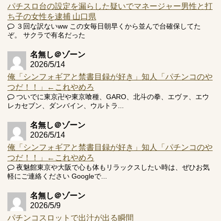
パチスロ台の設定を漏らした疑いでマネージャー男性と打
ち子の女性を逮捕 山口県
３回な訳ないww この女毎日朝早くから並んで台確保してた
ぞ。 サクラで有名だった
名無し＠ゾーン
2026/5/14
俺「シンフォギアと禁書目録が好き」知人「パチンコのや
つだ！！」←これやめろ
ついでに東京卍や東京喰種、GARO、北斗の拳、エヴァ、エウ
レカセブン、ダンバイン、ウルトラ...
名無し＠ゾーン
2026/5/14
俺「シンフォギアと禁書目録が好き」知人「パチンコのや
つだ！！」←これやめろ
夜魅館東京や大阪で心も体もリラックスしたい時は、ぜひお気
軽にご連絡ください Googleで...
名無し＠ゾーン
2026/5/9
パチンコスロットで出汁が出る瞬間