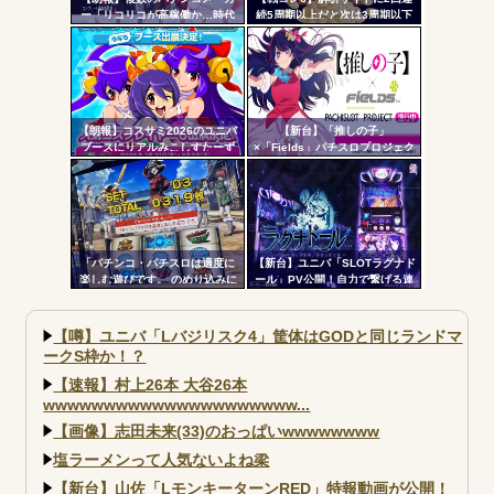
ー「リコリコが高稼働か…時代
続5周期以上だと次は3周期以下
はライトミドルだ！」
濃厚って書いてたのに3周期超え
たんだが…ふざけんな！！！
【朗報】コスサミ2026のユニバ
【新台】「推しの子」
ブースにリアルみこしすたーず
×「Fields」パチスロプロジェク
が降臨！！！電音部の実機も!？
ト特報ムービー公開！推しの子
でBITESやれるんか！？_
「パチンコ・パチスロは適度に
【新台】ユニバ「SLOTラグナド
楽しむ遊びです。 のめり込みに
ール」PV公開！自力で繋げる連
注意しましょう。」←これおか
鎖の爽怪感！！！
しいだろｗｗｗ
【噂】ユニバ「Lバジリスク4」筐体はGODと同じランドマ
ークS枠か！？
【速報】村上26本 大谷26本
wwwwwwwwwwwwwwwwwwwww...
【画像】志田未来(33)のおっぱいwwwwwwww
塩ラーメンって人気ないよね梁
【新台】山佐「LモンキーターンRED」特報動画が公開！