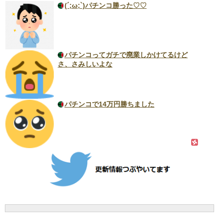
(´;ω;`)パチンコ勝った♡♡
パチンコってガチで廃業しかけてるけど
さ、さみしいよな
パチンコで14万円勝ちました