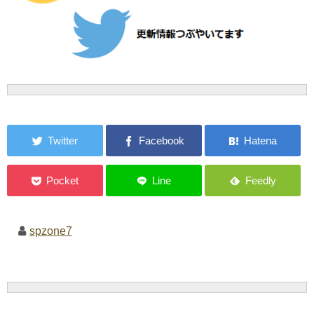
spzone7