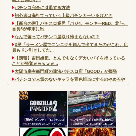
パチンコ完全に引退する方法
初心者は海打てっていう上級パチンカーいるけどさ
【新台の噂】パチスロ業界「バジ4、モンキーRED、北斗、
番長5が年末に出...
なんで国ってパチンコ屋取り締まらないの？
X民「ラーメン屋でニンニクを頼んで出てきたのがこれ。店
員もドン引きしてた...
【朗報】吉田姫杷、とんでもなくデカいパイを持っている
ことが発覚ｗｗｗｗｗ...
大阪市宗右衛門町の違法パチスロ店「GOOD」が摘発
パチンコで人気のないキャラを青色担当にするのやめろや
ワイ、パチンコ屋店員の目の前で会員カードを握り潰し
「今までありがとう」と...
無職のパチンコカス(22)なんやが、ワイの人生どれくらい
コテ
ヤバいか教えて？...
リン
AngelBeats!とかいうクソアニメの思い出ｗｗｗ
【新台】ビスティ「Lパチスロ
モンキー打ってて5枚役に触れな
- 固
ゴジラ対エヴァンゲリオン2」
い演者やライターのモンキーの
PV第一弾公開！Gの衝撃再
講釈とか薄寒いだけだよな
定リ
来！！！