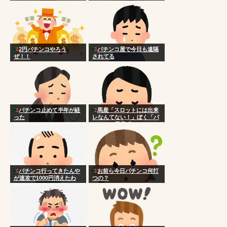
2円パチンコやろう
パチンコ屋で今日も遠隔
ぜ！！
されてる
パチンコ止めて半年が経
馬鹿「スロットには出来
った
レなんてない！」ぼく「バ
ンドリ」馬鹿「…」
パチンコ行ってきたんや
お前ら今日パチンコ何打
が速攻で1000円消えたわ
つの？