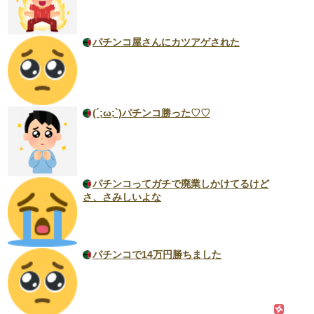
パチンコ屋さんにカツアゲされた
(´;ω;`)パチンコ勝った♡♡
パチンコってガチで廃業しかけてるけど
さ、さみしいよな
パチンコで14万円勝ちました