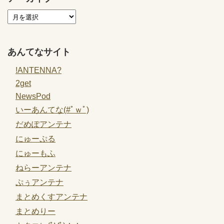
あんてなサイト
!ANTENNA?
2get
NewsPod
いーあんてな(#ﾟｗﾟ)
だめぽアンテナ
にゅーぷる
にゅーもふ
ねらーアンテナ
ぷぅアンテナ
まとめくすアンテナ
まとめりー