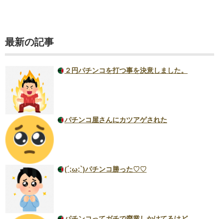
最新の記事
２円パチンコを打つ事を決意しました。
パチンコ屋さんにカツアゲされた
(´;ω;`)パチンコ勝った♡♡
パチンコってガチで廃業しかけてるけど