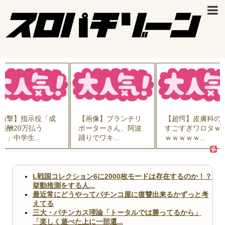
衝撃】指示役「成
【画像】ブランチリ
【超愕】皮膚科の
報酬20万払う
ポーターさん、阿波
すごすぎワロタｗ
！」中学生...
踊りでワキ...
ｗｗｗｗｗ...
L戦国コレクション6に2000枚モードは存在するのか！？
挙動推測をする人...
最近常にどうやってパチンコ屋に復讐出来るかずっと考
えてる
三大・パチンカス理論「トータルでは勝ってるから」
「楽しく遊べた上に一部還...