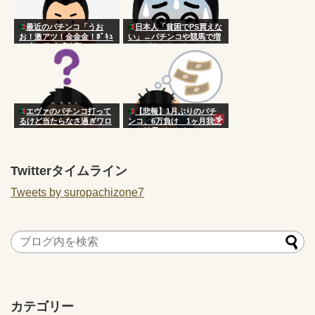
最近のパチンコ「うお
日本人「貧困でPS買えな
お！激アツ！金金金！ﾎﾟｷｭ
い」←パチンコや競馬で増
ｰﾝ！」ワイ「確変か？」
やせばええだけなのにアホ
エヴァのパチンコ打って
【悲報】1月ぶりのパチ
るけど当たらなさ過ぎワロ
ンコ、6万負け 1ヶ月我慢
タ
した結果がこれなのか？
Twitterタイムライン
Tweets by suropachizone7
カテゴリー