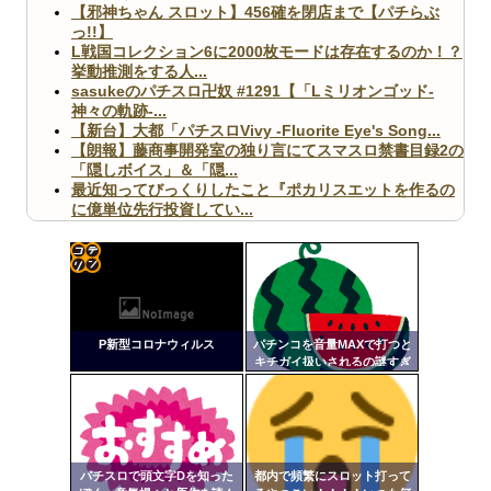
【邪神ちゃん スロット】456確を閉店まで【パチらぶ
っ!!】
L戦国コレクション6に2000枚モードは存在するのか！？
挙動推測をする人...
sasukeのパチスロ卍奴 #1291【「Lミリオンゴッド-
神々の軌跡-...
【新台】大都「パチスロVivy -Fluorite Eye's Song...
【朗報】藤商事開発室の独り言にてスマスロ禁書目録2の
「隠しボイス」＆「隠...
最近知ってびっくりしたこと『ポカリスエットを作るの
に億単位先行投資してい...
【ヤバ杉】日本の無車検車「実は俺たち20万台も走って
ますｗ」←これどうす...
【閲覧注意】俺が近くにいると機械が壊れるんだけどさ
【画像】ペプシコーラ社、「こういうのでいいんだよ」
コテ
な新商品を発売
リン
P新型コロナウィルス
パチンコを音量MAXで打つと
- 固
キチガイ扱いされるの謎すぎ
るんですけども
定リ
ンク
Powered by livedoor 相互RSS
自動
更新
パチスロで頭文字Dを知った
都内で頻繁にスロット打って