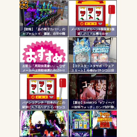
ワイ、パチンコ屋店員の目の前で会員カードを握り潰し
「今までありがとう」と...
コテ
無職のパチンコカス(22)なんやが、ワイの人生どれくらい
ヤバいか教えて？...
リン
AngelBeats!とかいうクソアニメの思い出ｗｗｗ
【朗報】「あの椅子カバー」の
メーカーはデカヘソ8個保留3個
- 固
カプセルトイ、爆誕。自宅や職
返しのミドル機を出せ
場をパチンコ屋にしちゃおうｗ
よ！！！！
定リ
ｗｗ
ンク
自動
Powered by livedoor 相互RSS
更新
お前ら「周期抽選嫌い」←なぜ
【コテスタ・スタサポ・フェア
メーカーは周期抽選の台ばかり
スタート】今後のパチンコは回
ツー
出すんだ？
数固定系必須でいいよな。そし
て釘は完全に廃止するべき
ル
パチンコアンチ「日本のどこの
【新台】SANKYO「eフィーバ
駅前にも下品なデカイパチンコ
ー妖怪ウォッチ」ロング試打動
屋があって恥ずかしい」
画&反応まとめ！妖怪ウォッチ世
代がパチンコデビューしまくり
そうな予感