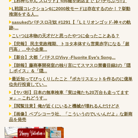
【邪神ちゃん スロット】456確を閉店まで【パチらぶっ!!】
L戦国コレクション6に2000枚モードは存在するのか！？挙動
推測をする人...
sasukeのパチスロ卍奴 #1291【「Lミリオンゴッド-神々の軌
跡-...
こいつは本物の天才だと思ったやつに会ったことある？
【悲報】 民主党政権期、トヨタ本体すら営業赤字になる「超
円高」…中小企業...
【新台】大都「パチスロVivy -Fluorite Eye's Song...
【朗報】藤商事開発室の独り言にてスマスロ禁書目録2の「隠
しボイス」＆「隠...
最近知ってびっくりしたこと『ポカリスエットを作るのに億単
位先行投資してい...
【ヤバ杉】日本の無車検車「実は俺たち20万台も走ってます
ｗ」←これどうす...
【閲覧注意】俺が近くにいると機械が壊れるんだけどさ
【画像】ペプシコーラ社、「こういうのでいいんだよ」な新商
品を発売