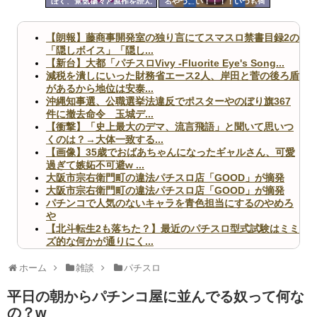
ぼく、意気揚々と原作を読ん
るやつこい！！！！いつも何
ツー
だら第一話からなつきがパパ
打ってる！！！
活してて困惑
ル
【朗報】藤商事開発室の独り言にてスマスロ禁書目録2の
「隠しボイス」「隠し...
【新台】大都「パチスロVivy -Fluorite Eye's Song...
減税を潰しにいった財務省エース2人、岸田と菅の後ろ盾
があるから地位は安泰...
沖縄知事選、公職選挙法違反でポスターやのぼり旗367
件に撤去命令 玉城デ...
【衝撃】「史上最大のデマ、流言飛語」と聞いて思いつ
くのは？→大体一致する...
【画像】35歳でおばあちゃんになったギャルさん、可愛
過ぎて嫉妬不可避w ...
大阪市宗右衛門町の違法パチスロ店「GOOD」が摘発
大阪市宗右衛門町の違法パチスロ店「GOOD」が摘発
パチンコで人気のないキャラを青色担当にするのやめろ
や
【北斗転生2も落ちた？】最近のパチスロ型式試験はミミ
ズ的な何かが通りにく...
無職のパチンコカス(22)なんやが、ワイの人生どれくら
いヤバいか教えて？...
ホーム
雑談
パチスロ
AngelBeats!とかいうクソアニメの思い出ｗｗｗ
平日の朝からパチンコ屋に並んでる奴って何な
の？w