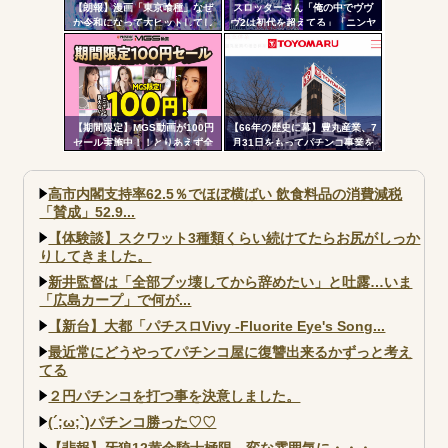
【朗報】漫画「東京喰種」なぜ
スロッターさん「俺の中でヴヴ
か令和になって大ヒットしてし
ヴ2は初代を超えてる」「ニンヤ
まうｗｗｗ
メで状況が一変するのも良いス
パイスになってる」
【期間限定】MGS動画が100円
【66年の歴史に幕】豊丸産業、7
セール実施中！！とりあえず全
月31日をもってパチンコ事業を
部買うやろｗｗｗｗｗ
停止へ ナナシーやコマコマ倶
楽部マやウィッチブレイド…た
くさんの名機をありがとう
高市内閣支持率62.5％でほぼ横ばい 飲食料品の消費減税
「賛成」52.9...
【体験談】スクワット3種類くらい続けてたらお尻がしっか
りしてきました。
新井監督は「全部ブッ壊してから辞めたい」と吐露…いま
「広島カープ」で何が...
【新台】大都「パチスロVivy -Fluorite Eye's Song...
最近常にどうやってパチンコ屋に復讐出来るかずっと考え
てる
２円パチンコを打つ事を決意しました。
(´;ω;`)パチンコ勝った♡♡
【悲報】牙狼12黄金騎士極限、変な雰囲気に・・・