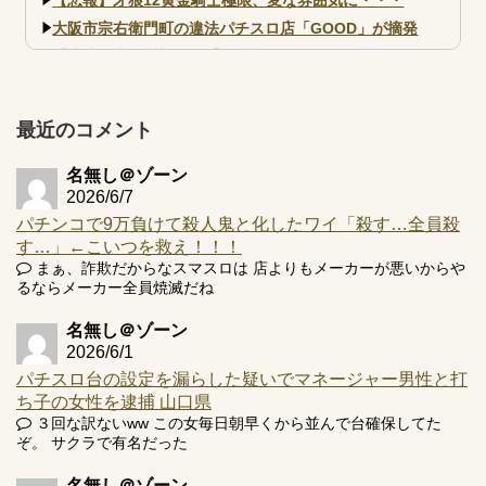
大阪市宗右衛門町の違法パチスロ店「GOOD」が摘発
【北斗転生2も落ちた？】最近のパチスロ型式試験はミミズ
的な何かが通りにく...
【実戦報告】e黄門ちゃま寿限無 初日の評判まとめ！コン
プ報告あり！弱予告...
最近のコメント
アズールレーン スロット評価はコイン持ちの悪い疑似ボ天
井の軽い絆？
名無し＠ゾーン
2026/6/7
パチンコで9万負けて殺人鬼と化したワイ「殺す…全員殺
す…」←こいつを救え！！！
まぁ、詐欺だからなスマスロは 店よりもメーカーが悪いからや
るならメーカー全員焼滅だね
Powered by livedoor 相互RSS
名無し＠ゾーン
2026/6/1
パチスロ台の設定を漏らした疑いでマネージャー男性と打
ち子の女性を逮捕 山口県
３回な訳ないww この女毎日朝早くから並んで台確保してた
ぞ。 サクラで有名だった
名無し＠ゾーン