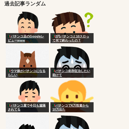
過去記事ランダム
パチンコ店のGoogleレ
2円パチンコと10スロっ
ビューwww
て何で終わったの？
ウマ娘がパチンコになる
パチンコ依存症治したい
らしい
助けて
パチンコ屋で今日も遠隔
パチンコで6万投資から
されてる
10万出た