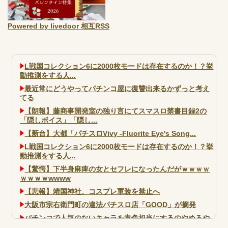
Powered by livedoor 相互RSS
L戦国コレクション6に2000枚モードは存在するのか！？挙
動推測をする人...
最近常にどうやってパチンコ屋に復讐出来るかずっと考え
てる
【朗報】藤商事開発室の独り言にてスマスロ禁書目録2の
「隠しボイス」「隠し...
【新台】大都「パチスロVivy -Fluorite Eye's Song...
L戦国コレクション6に2000枚モードは存在するのか！？挙
動推測をする人...
【驚愕】下半身麻痺の女とセフレになったんだがｗｗｗｗ
ｗｗｗｗwwww
【悲報】靖国神社、コスプレ軍装を禁止へ
大阪市宗右衛門町の違法パチスロ店「GOOD」が摘発
パチンコで人気のないキャラを青色担当にするのやめろや