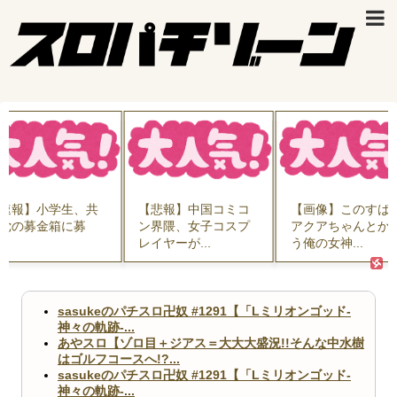
速報】小学生、共
【悲報】中国コミコ
【画像】このすば
党の募金箱に募
ン界隈、女子コスプ
アクアちゃんとか
..
レイヤーが...
う俺の女神...
sasukeのパチスロ卍奴 #1291【「Lミリオンゴッド-
神々の軌跡-...
あやスロ【ゾロ目＋ジアス＝大大大盛況!!そんな中水樹
はゴルフコースへ!?...
sasukeのパチスロ卍奴 #1291【「Lミリオンゴッド-
神々の軌跡-...