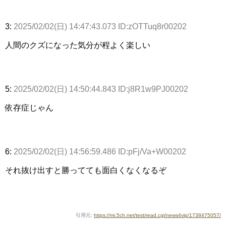
3:
2025/02/02(日) 14:47:43.073 ID:zOTTuq8r00202
人間のクズになった気分が程よく楽しい
5:
2025/02/02(日) 14:50:44.843 ID:j8R1w9PJ00202
依存症じゃん
6:
2025/02/02(日) 14:56:59.486 ID:pFj/Va+W00202
それ抜け出すと勝ってても面白くなくなるぞ
引用元:
https://mi.5ch.net/test/read.cgi/news4vip/1738475057/