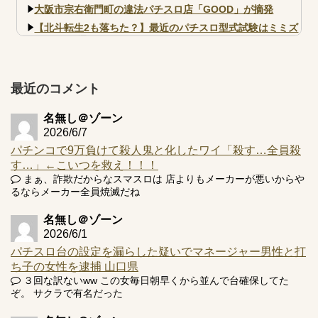
大阪市宗右衛門町の違法パチスロ店「GOOD」が摘発
【北斗転生2も落ちた？】最近のパチスロ型式試験はミミズ
的な何かが通りにく...
【実戦報告】e黄門ちゃま寿限無 初日の評判まとめ！コン
プ報告あり！弱予告...
最近のコメント
アズールレーン スロット評価はコイン持ちの悪い疑似ボ天
井の軽い絆？
名無し＠ゾーン
2026/6/7
パチンコで9万負けて殺人鬼と化したワイ「殺す…全員殺
す…」←こいつを救え！！！
まぁ、詐欺だからなスマスロは 店よりもメーカーが悪いからや
Powered by livedoor 相互RSS
るならメーカー全員焼滅だね
名無し＠ゾーン
2026/6/1
パチスロ台の設定を漏らした疑いでマネージャー男性と打
ち子の女性を逮捕 山口県
３回な訳ないww この女毎日朝早くから並んで台確保してた
ぞ。 サクラで有名だった