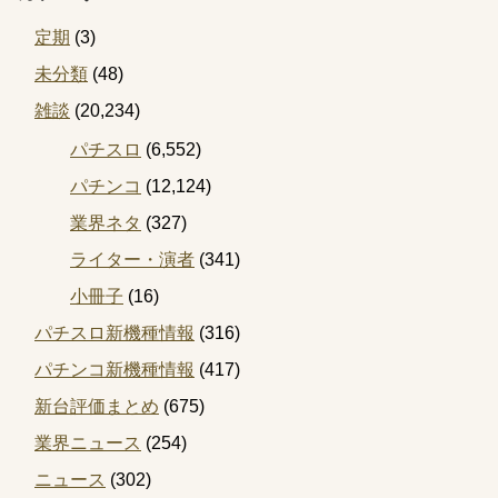
定期
(3)
未分類
(48)
雑談
(20,234)
パチスロ
(6,552)
パチンコ
(12,124)
業界ネタ
(327)
ライター・演者
(341)
小冊子
(16)
パチスロ新機種情報
(316)
パチンコ新機種情報
(417)
新台評価まとめ
(675)
業界ニュース
(254)
ニュース
(302)