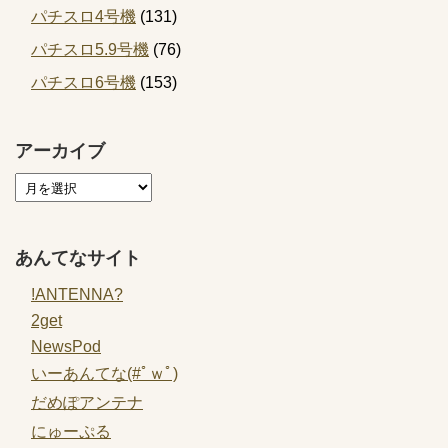
パチスロ4号機
(131)
パチスロ5.9号機
(76)
パチスロ6号機
(153)
アーカイブ
あんてなサイト
!ANTENNA?
2get
NewsPod
いーあんてな(#ﾟｗﾟ)
だめぽアンテナ
にゅーぷる