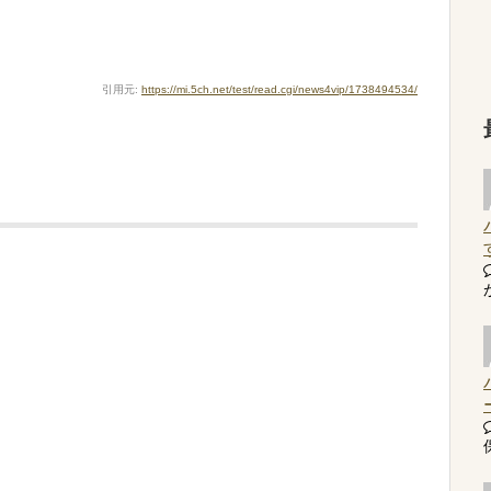
引用元:
https://mi.5ch.net/test/read.cgi/news4vip/1738494534/