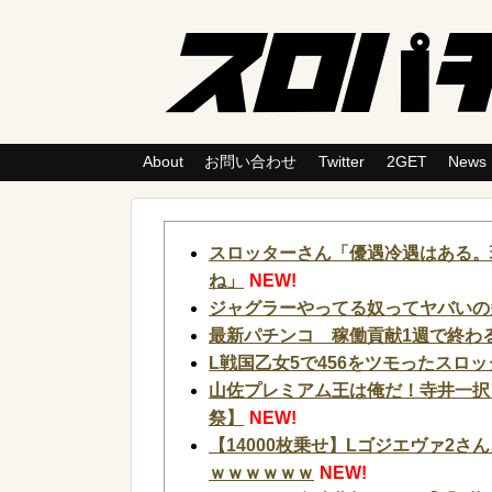
About
お問い合わせ
Twitter
2GET
News
スロッターさん「優遇冷遇はある。
ね」
NEW!
ジャグラーやってる奴ってヤバいの
最新パチンコ 稼働貢献1週で終わる
L戦国乙女5で456をツモったスロ
山佐プレミアム王は俺だ！寺井一択
祭】
NEW!
【14000枚乗せ】Lゴジエヴァ2
ｗｗｗｗｗｗ
NEW!