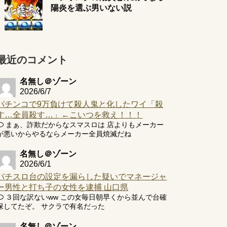
陽炎を選ぶ男いない説
最近のコメント
名無し＠ゾーン
2026/6/7
パチンコで9万負けて殺人鬼と化したワイ「殺
す…全員殺す…」←こいつを救え！！！
まぁ、詐欺だからなスマスロは 店よりもメーカー
が悪いからやるならメーカー全員焼滅だね
名無し＠ゾーン
2026/6/1
パチスロ台の設定を漏らした疑いでマネージャ
ー男性と打ち子の女性を逮捕 山口県
３回な訳ないww この女毎日朝早くから並んで台確
保してたぞ。 サクラで有名だった
名無し＠ゾーン