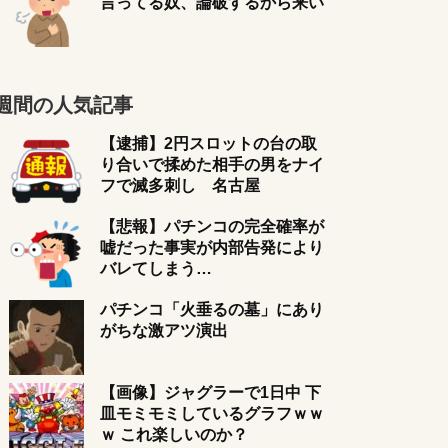
言ってる奴、論破するから来い
週間の人気記事
【逮捕】2円スロットの台の取
り合いで揉めた相手の男をナイ
フで滅多刺し 名古屋
【悲報】パチンコの完全確率が
嘘だった事実が内部告発により
バレてしまう…
パチンコ「火垂るの墓」にあり
がちな激アツ演出
【画像】ジャグラーで1日中 下
皿モミモミしているグラフｗｗ
ｗ これ楽しいのか？