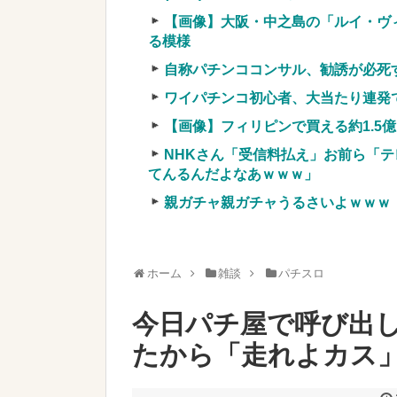
ブッ刺さりまくりw w w w w w w w 
【画像】大阪・中之島の「ルイ・ヴ
実質確率という罠
る模様
車上のテントでキャンプ 民泊施設が
自称パチンココンサル、勧誘が必死
【競馬・難解】6/30(水)第44回帝王賞(
名機が生まれなかった悲しい枠
ワイパチンコ初心者、大当たり連発
【画像】フィリピンで買える約1.5
NHKさん「受信料払え」お前ら「テ
てんるんだよなあｗｗｗ」
親ガチャ親ガチャうるさいよｗｗｗ
Powered by livedoor 相互RSS
ホーム
雑談
パチスロ
今日パチ屋で呼び出
たから「走れよカス