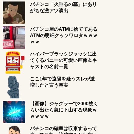
パチンコ「火垂るの墓」にあり
がちな激アツ演出
パチンコ屋のATMに捨ててある
ATMの明細クッソワロタｗｗｗ
ｗｗ
ハイパーブラックジャックに出
てくるバニーの可愛い画像＆キ
ャストの名前一覧
ここ1年で遠隔を疑うスレが激
増したと言う事実
【画像】ジャグラーで2000枚く
らい出たら急に下山する現象ｗ
ｗｗｗｗ
パチンコの確率は収束するって