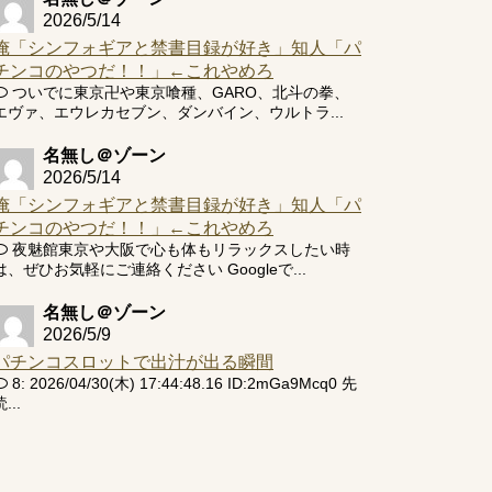
2026/5/14
俺「シンフォギアと禁書目録が好き」知人「パ
チンコのやつだ！！」←これやめろ
ついでに東京卍や東京喰種、GARO、北斗の拳、
エヴァ、エウレカセブン、ダンバイン、ウルトラ...
名無し＠ゾーン
2026/5/14
俺「シンフォギアと禁書目録が好き」知人「パ
チンコのやつだ！！」←これやめろ
夜魅館東京や大阪で心も体もリラックスしたい時
は、ぜひお気軽にご連絡ください Googleで...
名無し＠ゾーン
2026/5/9
パチンコスロットで出汁が出る瞬間
8: 2026/04/30(木) 17:44:48.16 ID:2mGa9Mcq0 先
...