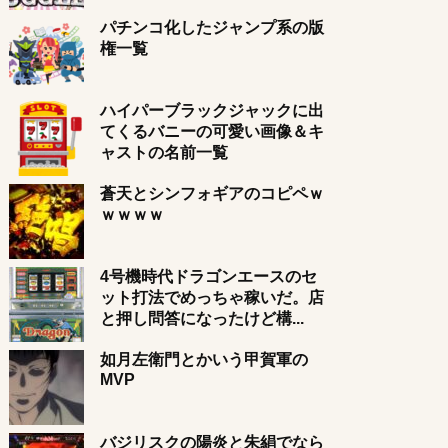
パチンコ化したジャンプ系の版
権一覧
ハイパーブラックジャックに出
てくるバニーの可愛い画像＆キ
ャストの名前一覧
蒼天とシンフォギアのコピペｗ
ｗｗｗｗ
4号機時代ドラゴンエースのセ
ット打法でめっちゃ稼いだ。店
と押し問答になったけど構...
如月左衛門とかいう甲賀軍の
MVP
バジリスクの陽炎と朱絹でなら