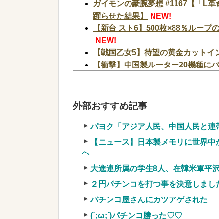
ガイモンの豪腕夢想 #1167【「
躍らせた結果】
NEW!
【新台 スト6】500枚×88％ルー
NEW!
【戦国乙女5】待望の黄金カットイン
【衝撃】中国製ルーター20機種にバ
のサーバーと通信
NEW!
ヨーロッパが中国製メガソーラーを
SpaceX、米国防関連技術保護を
外部おすすめ記事
「中国籍人員をSpaceX向けの生産
【超絶朗報】「れいわ新選組」改め
パヨク「アジア人民、中国人民と連
お
NEW!
【ニュース】日本製メモリに世界中
【画像】令和最新版のあのちゃん、可
へ
w
NEW!
大進連所属の学生8人、在韓米軍平
【速報】NHK職員が番組出演タレ
２円パチンコを打つ事を決意しまし
NEW!
【緊急】お笑いジャングルポケット
パチンコ屋さんにカツアゲされた
【画像】タトゥーだらけの美人海鮮
(´;ω;`)パチンコ勝った♡♡