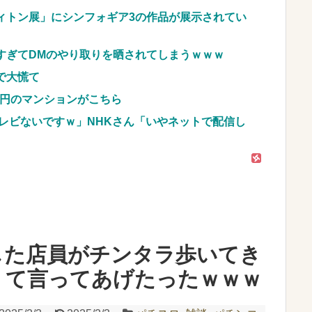
w
NEW!
ィトン展」にシンフォギア3の作品が展示されてい
車のレンタル 五所川原 青森
すぎてDMのやり取りを晒されてしまうｗｗｗ
JpnI) Part6 みんなの予想
で大慌て
億円のマンションがこちら
レビないですｗ」NHKさん「いやネットで配信し
した店員がチンタラ歩いてき
」て言ってあげたったｗｗｗ