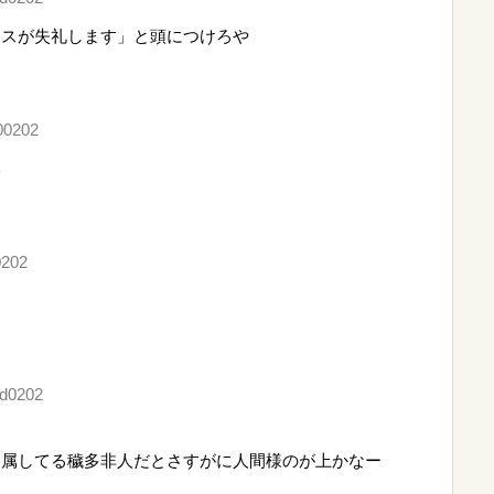
カスが失礼します」と頭につけろや
00202
い
0202
nd0202
従属してる穢多非人だとさすがに人間様のが上かなー