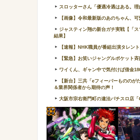
スロッターさん「優遇冷遇はある。理
【画像】令和最新版のあのちゃん、可愛過
ジャスティン翔の新台ガチ実戦【「ス
結果】
【速報】NHK職員が番組出演タレン
【緊急】お笑いジャングルポケット斉
ワイくん、ギャン中で気付けば借金18
【新台】三共「eフィーバーもののが
＆業界関係者から期待の声！
大阪市宗右衛門町の違法パチスロ店「
コテ
リン
- 固