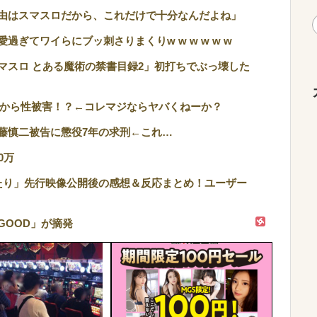
由はスマスロだから、これだけで十分なんだよね」
ぎてワイらにブッ刺さりまくりw w w w w w
マスロ とある魔術の禁書目録2」初打ちでぶっ壊した
トから性被害！？←コレマジならヤバくねーか？
藤慎二被告に懲役7年の求刑←これ…
0万
たり」先行映像公開後の感想＆反応まとめ！ユーザー
GOOD」が摘発