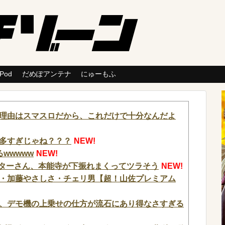
 Pod
だめぽアンテナ
にゅーもふ
理由はスマスロだから、これだけで十分なんだよ
多すぎじゃね？？？
NEW!
wwwww
NEW!
ッターさん、本能寺が下振れまくってツラそう
NEW!
・加藤やさしさ・チェリ男【超！山佐プレミアム
さん、デモ機の上乗せの仕方が流石にあり得なさすぎる