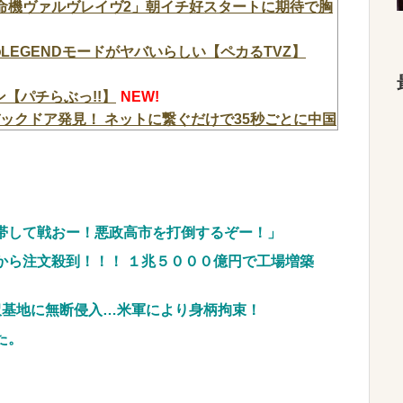
L革命機ヴァルヴレイヴ2」朝イチ好スタートに期待で胸
プのLEGENDモードがヤバいらしい【ペカるTVZ】
【パチらぶっ!!】
NEW!
ックドア発見！ ネットに繋ぐだけで35秒ごとに中国
締め出しｗｗｗ
NEW!
重視し供給連鎖から中国系を完全排除へ 供給業者に
に関わらせないこと」「中国...
NEW!
、新党「いのちの党」爆誕！！！うおおおおおおお
帯して戦おー！悪政高市を打倒するぞー！」
から注文殺到！！！ １兆５０００億円で工場増築
愛過ぎてワイらにブッ刺さりまくりw w w w w
沢基地に無断侵入…米軍により身柄拘束！
ントから性被害！？←コレマジならヤバくねーか？
た。
斉藤慎二被告に懲役7年の求刑←これ…
NEW!
料理人、現る！！←コレはセクシー過ぎてワイらに