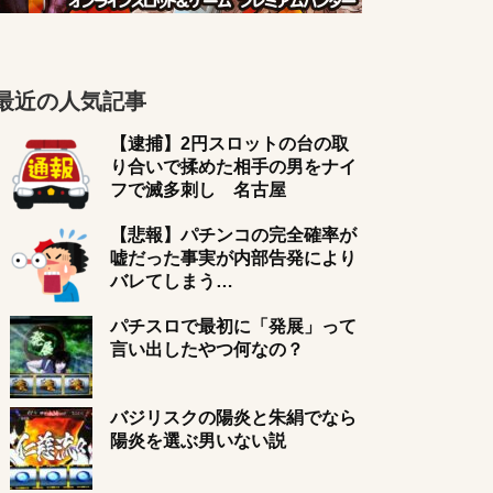
最近の人気記事
【逮捕】2円スロットの台の取
り合いで揉めた相手の男をナイ
フで滅多刺し 名古屋
【悲報】パチンコの完全確率が
嘘だった事実が内部告発により
バレてしまう…
パチスロで最初に「発展」って
言い出したやつ何なの？
バジリスクの陽炎と朱絹でなら
陽炎を選ぶ男いない説