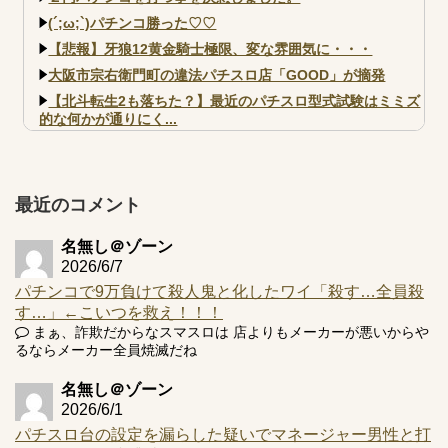
(´;ω;`)パチンコ勝った♡♡
【悲報】牙狼12黄金騎士極限、変な雰囲気に・・・
大阪市宗右衛門町の違法パチスロ店「GOOD」が摘発
【北斗転生2も落ちた？】最近のパチスロ型式試験はミミズ
的な何かが通りにく...
【実戦報告】e黄門ちゃま寿限無 初日の評判まとめ！コン
プ報告あり！弱予告...
アズールレーン スロット評価はコイン持ちの悪い疑似ボ天
最近のコメント
井の軽い絆？
名無し＠ゾーン
2026/6/7
パチンコで9万負けて殺人鬼と化したワイ「殺す…全員殺
す…」←こいつを救え！！！
Powered by livedoor 相互RSS
まぁ、詐欺だからなスマスロは 店よりもメーカーが悪いからや
るならメーカー全員焼滅だね
名無し＠ゾーン
2026/6/1
パチスロ台の設定を漏らした疑いでマネージャー男性と打