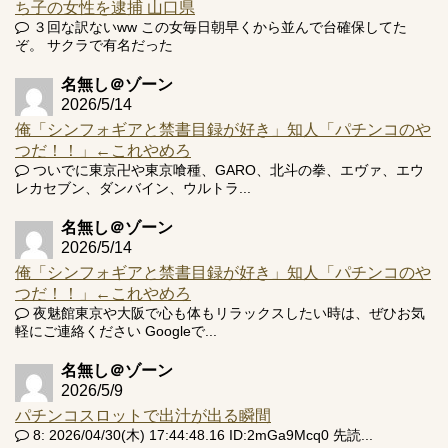
ち子の女性を逮捕 山口県
３回な訳ないww この女毎日朝早くから並んで台確保してた
ぞ。 サクラで有名だった
名無し＠ゾーン
2026/5/14
俺「シンフォギアと禁書目録が好き」知人「パチンコのや
つだ！！」←これやめろ
ついでに東京卍や東京喰種、GARO、北斗の拳、エヴァ、エウ
レカセブン、ダンバイン、ウルトラ...
名無し＠ゾーン
2026/5/14
俺「シンフォギアと禁書目録が好き」知人「パチンコのや
つだ！！」←これやめろ
夜魅館東京や大阪で心も体もリラックスしたい時は、ぜひお気
軽にご連絡ください Googleで...
名無し＠ゾーン
2026/5/9
パチンコスロットで出汁が出る瞬間
8: 2026/04/30(木) 17:44:48.16 ID:2mGa9Mcq0 先読...