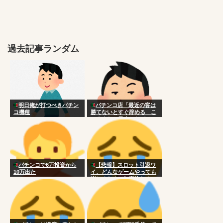
過去記事ランダム
明日俺が打つべきパチン
パチンコ店「最近の客は
コ機種
勝てないとすぐ辞める こ
のままだと日本からパチン
コ文化無くなっちゃう
よ？」 [659060378]
パチンコで6万投資から
【悲報】スロット引退ワ
10万出た
イ、どんなゲームやっても
楽しめなくて無事終わる