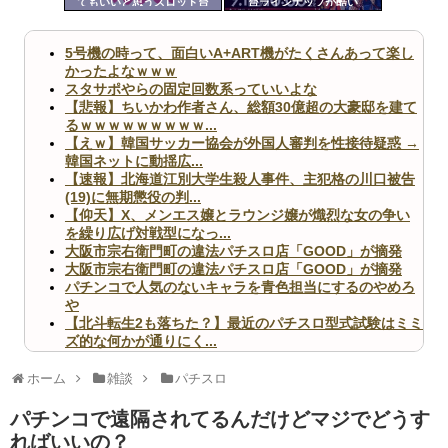
てもいいと思うスロット台
台ラインナップが酷い
ツー
ル
5号機の時って、面白いA+ART機がたくさんあって楽し
かったよなｗｗｗ
スタサポやらの固定回数系っていいよな
【悲報】ちいかわ作者さん、総額30億超の大豪邸を建て
るｗｗｗｗｗｗｗｗｗ...
【えｗ】韓国サッカー協会が外国人審判を性接待疑惑 →
韓国ネットに動揺広...
【速報】北海道江別大学生殺人事件、主犯格の川口被告
(19)に無期懲役の判...
【仰天】X、メンエス嬢とラウンジ嬢が熾烈な女の争い
を繰り広げ対戦型になっ...
大阪市宗右衛門町の違法パチスロ店「GOOD」が摘発
大阪市宗右衛門町の違法パチスロ店「GOOD」が摘発
パチンコで人気のないキャラを青色担当にするのやめろ
や
【北斗転生2も落ちた？】最近のパチスロ型式試験はミミ
ズ的な何かが通りにく...
無職のパチンコカス(22)なんやが、ワイの人生どれくら
いヤバいか教えて？...
ホーム
雑談
パチスロ
AngelBeats!とかいうクソアニメの思い出ｗｗｗ
パチンコで遠隔されてるんだけどマジでどうす
ればいいの？