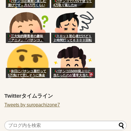
パチンコは適度に楽しむ
パチンコで7万5千使って
遊びです←月3万円くらい
4万取り返したw
かな
三大知的障害者の趣味
スロット初心者だけど１
「アニメ」「パチンコ」
２時間打って６３００回転
しかしなかった
休日にパチンコ屋行って
パチンコ15000発ぶりに
5万負けて悲しそうに換金
当たったのが通常大当たり
所で2000円だけ貰ってるハ
なんだが
ゲがいて草www
Twitterタイムライン
Tweets by suropachizone7