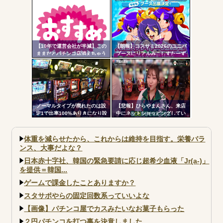
たいだよな
5000発コンプリートを達成して
しまうｗ 究極LT期待出玉2万発
超えの現行最強スペックは伊達
じゃないな…
【10年で運営会社が半減】この
【朗報】コスサミ2026のユニバ
ままだとパチンコ店消えちゃう
ブースにリアルみこしすたーず
けど…それでいいの？
が降臨！！！電音部の実機も!？
ノーマルタイプが廃れたのは設
【悲報】ひらやまんさん、来店
定1で出率100%ありきになり設
中にネットショッピングしてい
定1放置がデフォになったから
る様子を撮影された挙句シバタ
ーさんに密告されてしまう…
体重を減らせたから、これからは維持を目指す。栄養バラ
ンス、大事だよな？
日本赤十字社、韓国の緊急要請に応じ超希少血液「Jr(a-)」
を提供＝韓国...
ゲームで課金したことありますか？
スタサポやらの固定回数系っていいよな
【画像】パチンコ屋でカスみたいなお菓子もらった
２円パチンコを打つ事を決意しました。