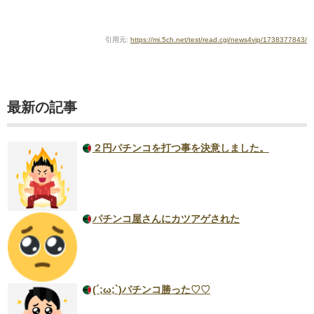
引用元:
https://mi.5ch.net/test/read.cgi/news4vip/1738377843/
最新の記事
２円パチンコを打つ事を決意しました。
パチンコ屋さんにカツアゲされた
(´;ω;`)パチンコ勝った♡♡