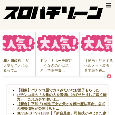
上和と川﨑桜、ガ
ドン・キホーテ露店
【動画】注文する
で大変なことにな
「うなぎのかば焼
ヘルメット装着→
てるって...
き」で食中毒...
器で頭を殴...
【画像】パチンコ屋でカスみたいなお菓子もらった
パチンコ屋の「大量の人を適切に並ばせたりして裁く能
力」←これガチで凄いよ...
【新台】平和「L転生王女と天才令嬢の魔法革命」公式
の機種情報が公開！Wヒ...
SEVEN’S TV #1638【「新台最速」司芭扶がやじきた参