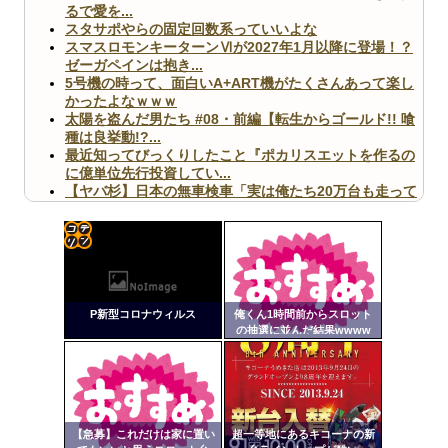
るで愛を...
スタサポやらの固定回数系っていいよな
スマスロモンキーターンⅥが2027年1月以降に登場！？
ゼーガペインは抱き...
5号機の時って、面白いA+ART機がたくさんあって楽し
かったよなｗｗｗ
太陽を盗んだ男たち #08・前編【転生からゴールド!! 喰
種は良挙動!?...
最近知ってびっくりしたこと『ポカリスエットを作るの
に億単位先行投資してい...
【ヤバ杉】日本の無車検車「実は俺たち20万台も走って
ますｗ」←これどうす...
【閲覧注意】俺が近くにいると機械が壊れるんだけどさ
【画像】ペプシコーラ社、「こういうのでいいんだよ」
な新商品を発売
コテ
リン
P新型コロナウィルス
俺くん1時間前からスロット
- 固
の抽選に並んだ結果wwww
定リ
Powered by livedoor 相互RSS
ンク
自動
更新
【急募】これだけは家に置い
超一等地にあるキコーナの新