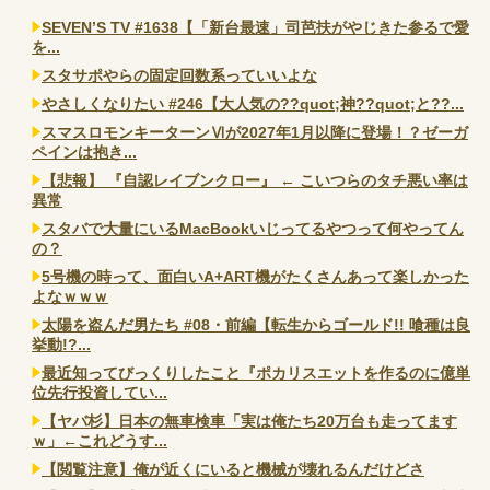
SEVEN’S TV #1638【「新台最速」司芭扶がやじきた参るで愛
を...
スタサポやらの固定回数系っていいよな
やさしくなりたい #246【大人気の??quot;神??quot;と??...
スマスロモンキーターンⅥが2027年1月以降に登場！？ゼーガ
ペインは抱き...
【悲報】 『自認レイブンクロー』 ← こいつらのタチ悪い率は
異常
スタバで大量にいるMacBookいじってるやつって何やってん
の？
5号機の時って、面白いA+ART機がたくさんあって楽しかった
よなｗｗｗ
太陽を盗んだ男たち #08・前編【転生からゴールド!! 喰種は良
挙動!?...
最近知ってびっくりしたこと『ポカリスエットを作るのに億単
位先行投資してい...
【ヤバ杉】日本の無車検車「実は俺たち20万台も走ってます
ｗ」←これどうす...
【閲覧注意】俺が近くにいると機械が壊れるんだけどさ