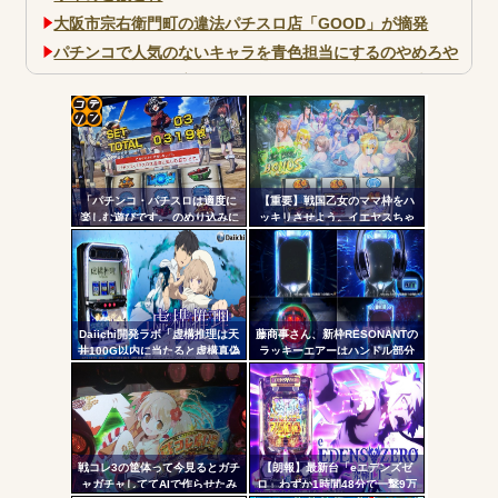
大阪市宗右衛門町の違法パチスロ店「GOOD」が摘発
パチンコで人気のないキャラを青色担当にするのやめろや
ワイ、パチンコ屋店員の目の前で会員カードを握り潰し
「今までありがとう」と...
無職のパチンコカス(22)なんやが、ワイの人生どれくらい
コテ
ヤバいか教えて？...
リン
AngelBeats!とかいうクソアニメの思い出ｗｗｗ
「パチンコ・パチスロは適度に
【重要】戦国乙女のママ枠をハ
- 固
楽しむ遊びです。 のめり込みに
ッキリさせよう。イエヤスちゃ
注意しましょう。」←これおか
んやヒデヨシちゃんはママなの
定リ
しいだろｗｗｗ
か。ノブ様はママではないのか
ンク
を
自動
Powered by livedoor 相互RSS
更新
Daiichi開発ラボ「虚構推理は天
藤商事さん、新枠RESONANTの
井100G以内に当たると虚構真偽
ラッキーエアーはハンドル部分
ツー
が2回当選するまで転落しない状
からのみで枠上部からの風は無
態に突入するぞ。300G・700G
い模様。ヅラに配慮したか？
ル
の天井も一緒」
戦コレ3の筐体って今見るとガチ
【朗報】最新台「eエデンズゼ
ャガチャしててAIで作らせたみ
ロ」わずか1時間48分で一撃9万