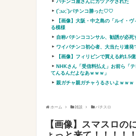
パチンコ屋さんにカツアゲされた
w w w w w w w
NEW!
【画像】居酒屋さん、6人で長居して
(´;ω;`)パチンコ勝った♡♡
まう←コレどっちが悪いんや？？？
【画像】大阪・中之島の「ルイ・ヴ
実質確率という罠
る模様
車上のテントでキャンプ 民泊施設が
自称パチンココンサル、勧誘が必死
【競馬・難解】6/30(水)第44回帝王賞(
ワイパチンコ初心者、大当たり連発
名機が生まれなかった悲しい枠
【画像】フィリピンで買える約1.5
NHKさん「受信料払え」お前ら「テ
てんるんだよなあｗｗｗ」
親ガチャ親ガチャうるさいよｗｗｗ
Powered by livedoor 相互RSS
ホーム
雑談
パチスロ
【画像】スマスロの
ょっと来て！！！！