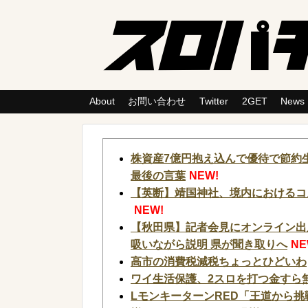
About
お問い合わせ
Twitter
2GET
News
株資産7億円抱え込んで優待で節約
最後の言葉
NEW!
【英断】靖国神社、境内におけるコ
NEW!
【秋田県】記者会見にオンライン出
吸いながら説明 県が聞き取りへ
NE
高市の消費税減税ちょっとひどいわ
ワイ生活保護、2スロを打つ金すら
LモンキーターンRED「王道から