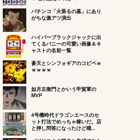
パチンコ「火垂るの墓」にあり
がちな激アツ演出
ハイパーブラックジャックに出
てくるバニーの可愛い画像＆キ
ャストの名前一覧
蒼天とシンフォギアのコピペｗ
ｗｗｗｗ
如月左衛門とかいう甲賀軍の
MVP
4号機時代ドラゴンエースのセ
ット打法でめっちゃ稼いだ。店
と押し問答になったけど構...