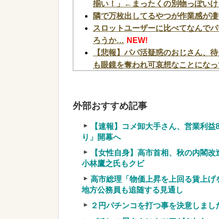
揃い！」←まったくの別物っぽいけ
隣で万枚出してるやつが作業感が凄
スロットユーザーに比べてなんでパ
ろうか…
NEW!
【悲報】パパ活疑惑のおじさん、待
も眼鏡を奪われ可哀想なことになっ
泳げスーパードーム #08【激荒台
況を一“転”させる神甘デジ】
NEW!
神谷玲子の新台は神ぱち!? #76【「
外部おすすめ記事
遊びやすくなって帰って来た!!】
N
【悲報】演者さん、eF機動戦士ガ
【速報】コメ卸大手さん、営業利益8
り」開幕へ
してパンクさせてしまう…
NEW!
W DREAM #第272廻【「カバ
【女性自身】高市首相、秋の内閣改
解説】
NEW!
小林鷹之氏もクビ
回胴維新 #84【上位AT超からく
高市総理「物価上昇を上回る賃上げ
【動画】御当地アイドルだった頃の
地方公務員も追随する見通し
まくってしまうw w w w w w w w
N
２円パチンコを打つ事を決意しまし
【画像】恋する女さん、ネット民が