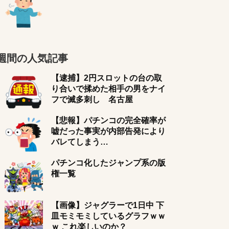
週間の人気記事
【逮捕】2円スロットの台の取
り合いで揉めた相手の男をナイ
フで滅多刺し 名古屋
【悲報】パチンコの完全確率が
嘘だった事実が内部告発により
バレてしまう…
パチンコ化したジャンプ系の版
権一覧
【画像】ジャグラーで1日中 下
皿モミモミしているグラフｗｗ
ｗ これ楽しいのか？