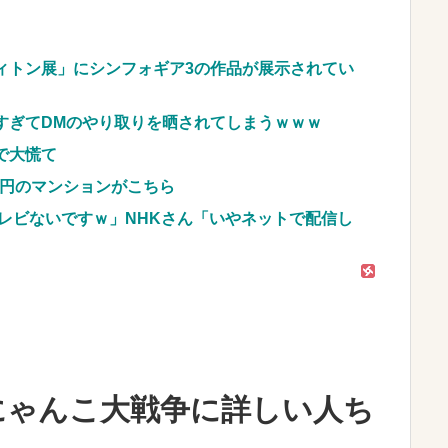
会計4939円しか使わない客にお気持ち表明してし
？？？
NEW!
ィトン展」にシンフォギア3の作品が展示されてい
車のレンタル 五所川原 青森
すぎてDMのやり取りを晒されてしまうｗｗｗ
JpnI) Part6 みんなの予想
で大慌て
億円のマンションがこちら
レビないですｗ」NHKさん「いやネットで配信し
にゃんこ大戦争に詳しい人ち
！