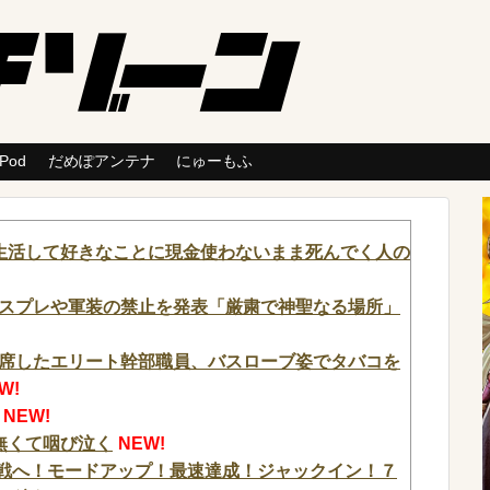
 Pod
だめぽアンテナ
にゅーもふ
生活して好きなことに現金使わないまま死んでく人の
スプレや軍装の禁止を発表「厳粛で神聖なる場所」
席したエリート幹部職員、バスローブ姿でタバコを
W!
NEW!
無くて咽び泣く
NEW!
挑戦へ！モードアップ！最速達成！ジャックイン！７