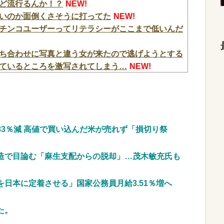
ど流行るんか！？
NEW!
いのか面倒くさそうに打ってた
NEW!
チンコユーザーってリテラシーがここまで低いんだ
ち合わせに写真と違う女が来たので逃げようとする
ているところを激写されてしまう…
NEW!
メインの今 打ちたい!!ビワコが愛したパチンコ台は状
Pぱちんこ押忍!番長 漢の頂 99ver.」大人気の番長が
EW!
ンダムSEEDクライマックスで誤って計数ボタンを押
3％減 高値で買い込んだ米が売れず「損切り祭
ネリ」CZの設定判別が分からない！そんなアナタへ完全
造で目論む「麻生支配からの脱却」…茂木敏充氏も
りサーカスの爆発力やいかに！！】
NEW!
を日本に定着させる」国家公務員月給3.51％増へ
今田美桜、ガチのマジで可愛くてワイらをびびらせ
EW!
た。
驚愕する大変身を遂げてしまう←コレは凄過ぎるw