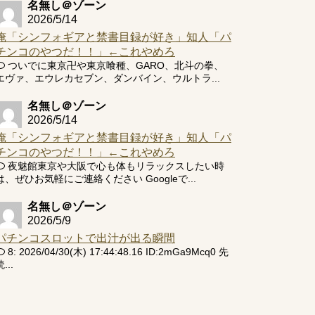
名無し＠ゾーン
2026/5/14
俺「シンフォギアと禁書目録が好き」知人「パ
チンコのやつだ！！」←これやめろ
ついでに東京卍や東京喰種、GARO、北斗の拳、
エヴァ、エウレカセブン、ダンバイン、ウルトラ...
名無し＠ゾーン
2026/5/14
俺「シンフォギアと禁書目録が好き」知人「パ
チンコのやつだ！！」←これやめろ
夜魅館東京や大阪で心も体もリラックスしたい時
は、ぜひお気軽にご連絡ください Googleで...
名無し＠ゾーン
2026/5/9
パチンコスロットで出汁が出る瞬間
8: 2026/04/30(木) 17:44:48.16 ID:2mGa9Mcq0 先
...