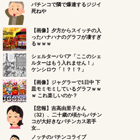
パチンコで隣で爆連するジジイ
死ねや
【画像】夕方からスイッチの入
ったハナハナのグラフが凄すぎ
るｗｗｗ
シェルターババア「ここのシェ
ルターはもう入れません！」
ケンシロウ「！？！？」
【画像】ジャグラーで1日中 下
皿モミモミしているグラフｗｗ
ｗ これ楽しいのか？
【悲報】吉高由里子さん
（32）、二十歳の頃からパチン
コが大好きなパチンカス若手
女...
ノッチのパチンコライブ