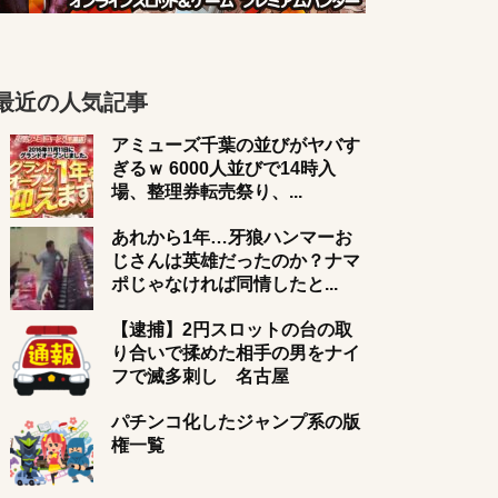
最近の人気記事
アミューズ千葉の並びがヤバす
ぎるｗ 6000人並びで14時入
場、整理券転売祭り、...
あれから1年…牙狼ハンマーお
じさんは英雄だったのか？ナマ
ポじゃなければ同情したと...
【逮捕】2円スロットの台の取
り合いで揉めた相手の男をナイ
フで滅多刺し 名古屋
パチンコ化したジャンプ系の版
権一覧