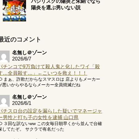
バジリスクの陽炎と朱絹でなら
陽炎を選ぶ男いない説
最近のコメント
名無し＠ゾーン
2026/6/7
パチンコで9万負けて殺人鬼と化したワイ「殺
す…全員殺す…」←こいつを救え！！！
まぁ、詐欺だからなスマスロは 店よりもメーカー
が悪いからやるならメーカー全員焼滅だね
名無し＠ゾーン
2026/6/1
パチスロ台の設定を漏らした疑いでマネージャ
ー男性と打ち子の女性を逮捕 山口県
３回な訳ないww この女毎日朝早くから並んで台確
保してたぞ。 サクラで有名だった