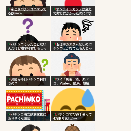
今どきパチンコハマって
オンラインカジノは全力
る奴www
で封じにかかったのにパチ
ンコはいつまでも黙認状態
なのはなんで？
パチンコうったことない
もはやカスタムなしのパ
んだけど通常時右打ちしっ
チンコとか打てたもんじゃ
ぱなしだとどうなるの？
ないのよ
お前ら今日パチンコ何打
ワイ「風俗、酒、タバ
つの？
コ、Vtuber、競馬、競輪、
競艇、パチンコ、宝くじ一
切やりません興味ありませ
ん」
パチンコ浦安鉄筋家族に
パチンコで7万5千使って
ありそうな演出
4万取り返したw