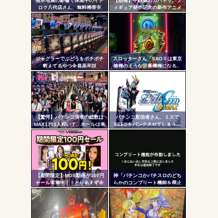
熊本地震の影響で休業中のイチ
【朗報】甲鉄城のカバネリ、フ
- 固
ロク八代店さん、無料携帯充
ィギュア発売記念の新作アニメ
電・24時間の仮設トイレ解放・
が公開される！無名ちゃんでっ
定リ
飲料水の無料配布を開始
っっっっっっっっかｗｗｗ
ンク
自動
Powered by livedoor 相互RSS
更新
ジャグラーでぶどうをポチポチ
スロッターさん「SAOⅡは東京
数えてるやつ全員高卒説
喰種のような定番機種になる。
ツー
ネガティブ要素が無さすぎてズ
ルいレベル」「バレットサーク
ル
ルは唯一無二」
【驚愕】パチンコ演者の総数は
パチンコ配信者さん、ミスで
MAX1700人程いて、ホールは来
SEEDをパンクさせてしまう…
店イベントなどに年間で約280億
円も払っている模様
【期間限定】MGS動画が100円
神「パチンコかパチスロのどち
セール実施中！！とりあえず全
らかのコンプリート機能を廃止
部買うやろｗｗｗｗｗ
して出し放題にします！」←ど
っち選ぶ？？？