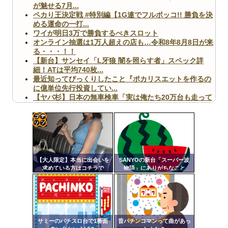
が魅せる7月...
ペカり王決定戦 #特別編【1G連でフルボッコ!! 勝負を決
める運命の一打...
ワイが明日3万で勝負するべきスロット
オンライン抽選は1万人超えの店も…令和8年8月8日が来
る・・・！！
【新台】サンセイ「L牙狼 闇を照らす者」スペック詳
細！ATは平均740枚...
最近知ってびっくりしたこと『ポカリスエットを作るの
に億単位先行投資してい...
【ヤバ杉】日本の無車検車「実は俺たち20万台も走って
ますｗ」←これどうす...
【閲覧注意】俺が近くにいると機械が壊れるんだけどさ
【画像】ペプシコーラ社、「こういうのでいいんだよ」
な新商品を発売
コテ
リン
【大人限定】本当に出会いを
SANYOの新台「スーパー波
- 固
求めている方はコチラで
物語」にありがちなこと
す！！
定リ
Powered by livedoor 相互RSS
ンク
自動
更新
サミーのパチスロ台で1番面
昔パチンコマンって曲があっ