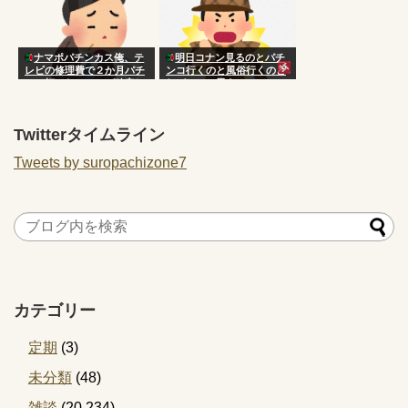
ナマポパチンカス俺、テ
明日コナン見るのとパチ
レビの修理費で２か月パチ
ンコ行くのと風俗行くのど
ンコ打てないことが確定し
れがいいと思う？
てしまう
Twitterタイムライン
Tweets by suropachizone7
カテゴリー
定期
(3)
未分類
(48)
雑談
(20,234)