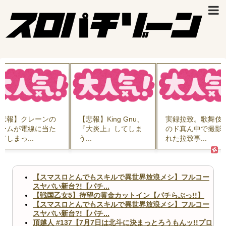
悲報】クレーンの
【悲報】King Gnu、
実録拉致。歌舞伎
ームが電線に当た
『大炎上』してしま
のド真ん中で撮影
てしまっ...
う...
れた拉致事...
【スマスロとんでもスキルで異世界放浪メシ】フルコー
スヤバい新台?!【パチ...
【戦国乙女5】待望の黄金カットイン【パチらぶっ!!】
【スマスロとんでもスキルで異世界放浪メシ】フルコー
スヤバい新台?!【パチ...
頂越人 #137【7月7日は北斗に決まっとろうもんッ!!プロ