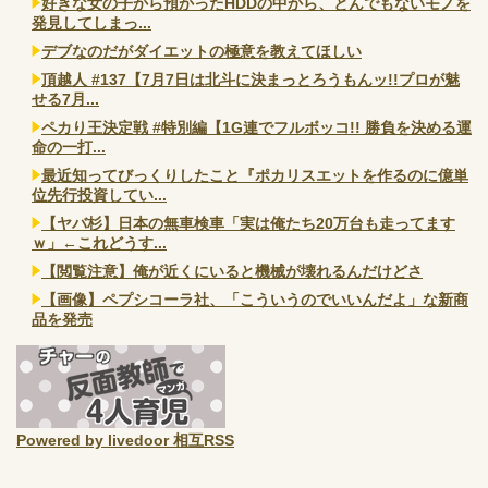
好きな女の子から預かったHDDの中から、とんでもないモノを
発見してしまっ...
デブなのだがダイエットの極意を教えてほしい
頂越人 #137【7月7日は北斗に決まっとろうもんッ!!プロが魅
せる7月...
ペカり王決定戦 #特別編【1G連でフルボッコ!! 勝負を決める運
命の一打...
最近知ってびっくりしたこと『ポカリスエットを作るのに億単
位先行投資してい...
【ヤバ杉】日本の無車検車「実は俺たち20万台も走ってます
ｗ」←これどうす...
【閲覧注意】俺が近くにいると機械が壊れるんだけどさ
【画像】ペプシコーラ社、「こういうのでいいんだよ」な新商
品を発売
Powered by livedoor 相互RSS