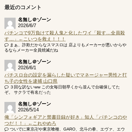
プ報告あり！弱予告...
最近のコメント
アズールレーン スロット評価はコイン持ちの悪い疑似ボ天
井の軽い絆？
名無し＠ゾーン
2026/6/7
パチンコで9万負けて殺人鬼と化したワイ「殺す…全員殺
す…」←こいつを救え！！！
まぁ、詐欺だからなスマスロは 店よりもメーカーが悪いからや
Powered by livedoor 相互RSS
るならメーカー全員焼滅だね
名無し＠ゾーン
2026/6/1
パチスロ台の設定を漏らした疑いでマネージャー男性と打
ち子の女性を逮捕 山口県
３回な訳ないww この女毎日朝早くから並んで台確保してた
ぞ。 サクラで有名だった
名無し＠ゾーン
2026/5/14
俺「シンフォギアと禁書目録が好き」知人「パチンコのや
つだ！！」←これやめろ
ついでに東京卍や東京喰種、GARO、北斗の拳、エヴァ、エウ