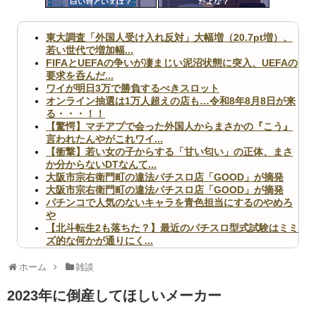
白い台といえば？
たよな？
ツー
ル
東大調査「外国人受け入れ反対」大幅増（20.7pt増）、
若い世代で増加幅...
FIFAとUEFAの争いが凄まじい泥沼状態に突入、UEFAの
要求を呑んだ...
ワイが明日3万で勝負するべきスロット
オンライン抽選は1万人超えの店も…令和8年8月8日が来
る・・・！！
【驚愕】マチアプで会った外国人からまさかの『こう』
言われたんやがこれワイ...
【衝撃】若い女の子からする「甘い匂い」の正体、まさ
か分からないDTなんて...
大阪市宗右衛門町の違法パチスロ店「GOOD」が摘発
大阪市宗右衛門町の違法パチスロ店「GOOD」が摘発
パチンコで人気のないキャラを青色担当にするのやめろ
や
【北斗転生2も落ちた？】最近のパチスロ型式試験はミミ
ズ的な何かが通りにく...
無職のパチンコカス(22)なんやが、ワイの人生どれくら
いヤバいか教えて？...
ホーム
雑談
AngelBeats!とかいうクソアニメの思い出ｗｗｗ
2023年に倒産してほしいメーカー