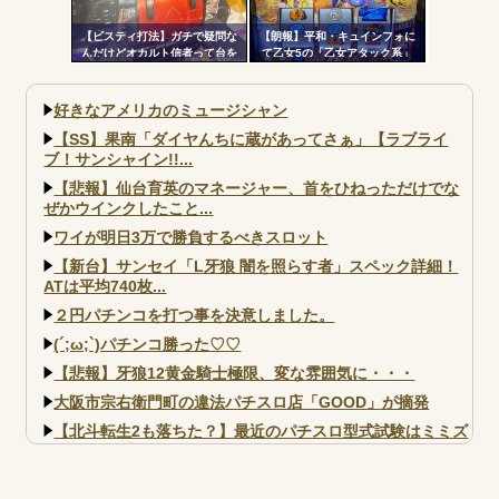
【ビスティ打法】ガチで疑問な
【朗報】平和・キュインフォに
んだけどオカルト信者って台を
て乙女5の「乙女アタック系」
休ませなかったら爆連したって
「繚乱の刻系」の連続演出信頼
いう思考にはならないの？
度が公開される！みんなの体感
と比べてどうよ？
好きなアメリカのミュージシャン
【SS】果南「ダイヤんちに蔵があってさぁ」【ラブライ
ブ！サンシャイン!!...
【悲報】仙台育英のマネージャー、首をひねっただけでな
ぜかウインクしたこと...
ワイが明日3万で勝負するべきスロット
【新台】サンセイ「L牙狼 闇を照らす者」スペック詳細！
ATは平均740枚...
２円パチンコを打つ事を決意しました。
(´;ω;`)パチンコ勝った♡♡
【悲報】牙狼12黄金騎士極限、変な雰囲気に・・・
大阪市宗右衛門町の違法パチスロ店「GOOD」が摘発
【北斗転生2も落ちた？】最近のパチスロ型式試験はミミズ
的な何かが通りにく...
【実戦報告】e黄門ちゃま寿限無 初日の評判まとめ！コン