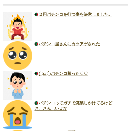
２円パチンコを打つ事を決意しました。
パチンコ屋さんにカツアゲされた
(´;ω;`)パチンコ勝った♡♡
パチンコってガチで廃業しかけてるけど
さ、さみしいよな