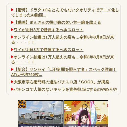
【驚愕】ドラクエ6をとんでもないクオリティでアニメ化し
てしまったAI動画...
【動画】まんさんの投げ銭の乞い方一線を越える
ワイが明日3万で勝負するべきスロット
オンライン抽選は1万人超えの店も…令和8年8月8日が来
る・・・！！
ワイが明日3万で勝負するべきスロット
オンライン抽選は1万人超えの店も…令和8年8月8日が来
る・・・！！
【新台】サンセイ「L牙狼 闇を照らす者」スペック詳細！
ATは平均740枚...
大阪市宗右衛門町の違法パチスロ店「GOOD」が摘発
パチンコで人気のないキャラを青色担当にするのやめろや
ワイ、パチンコ屋店員の目の前で会員カードを握り潰し
「今までありがとう」と...
無職のパチンコカス(22)なんやが、ワイの人生どれくらい
コテ
ヤバいか教えて？...
リン
AngelBeats!とかいうクソアニメの思い出ｗｗｗ