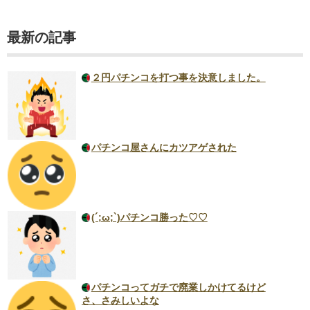
最新の記事
２円パチンコを打つ事を決意しました。
パチンコ屋さんにカツアゲされた
(´;ω;`)パチンコ勝った♡♡
パチンコってガチで廃業しかけてるけど
さ、さみしいよな