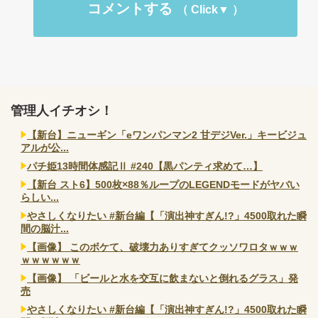
コメントする
管理人イチオシ！
【新台】ニューギン「eワンパンマン2 甘デジVer.」キービジュ
アルが公...
パチ姫13時間体感記Ⅱ #240【黒パンティ求めて…】
【新台 スト6】500枚×88％ループのLEGENDモードがヤバい
らしい...
やさしくなりたい #新台編【「演出神すぎん!?」4500取れた瞬
間の脳汁...
【画像】 このボケて、破壊力ありすぎてクッソワロタｗｗｗ
ｗｗｗｗｗｗ
【画像】 「ビールと水を交互に飲まないと倒れるグラス」発
売
やさしくなりたい #新台編【「演出神すぎん!?」4500取れた瞬