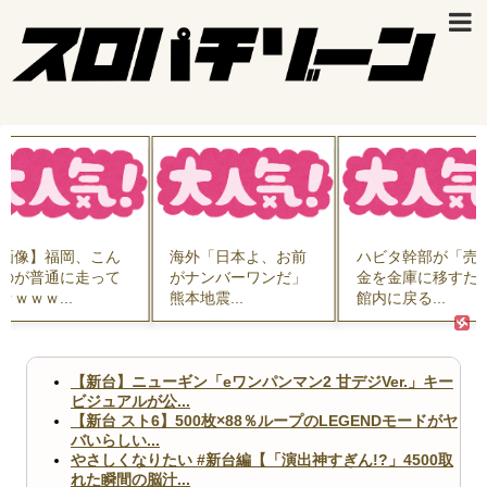
画像】福岡、こん
海外「日本よ、お前
ハビタ幹部が「売
のが普通に走って
がナンバーワンだ」
金を金庫に移すた
ｗｗｗｗ...
熊本地震...
館内に戻る...
【新台】ニューギン「eワンパンマン2 甘デジVer.」キー
ビジュアルが公...
【新台 スト6】500枚×88％ループのLEGENDモードがヤ
バいらしい...
やさしくなりたい #新台編【「演出神すぎん!?」4500取
れた瞬間の脳汁...