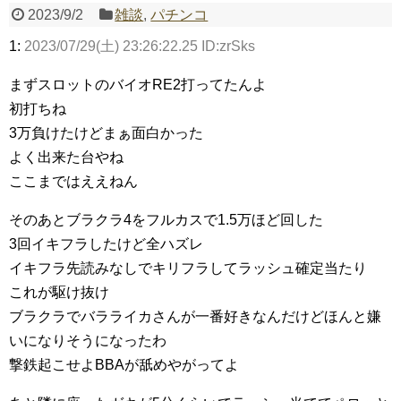
2023/9/2
雑談
,
パチンコ
1:
2023/07/29(土) 23:26:22.25 ID:zrSks
Powered by livedoor 相互RSS
まずスロットのバイオRE2打ってたんよ
初打ちね
3万負けたけどまぁ面白かった
よく出来た台やね
ここまではええねん
そのあとブラクラ4をフルカスで1.5万ほど回した
3回イキフラしたけど全ハズレ
イキフラ先読みなしでキリフラしてラッシュ確定当たり
これが駆け抜け
ブラクラでバラライカさんが一番好きなんだけどほんと嫌
いになりそうになったわ
撃鉄起こせよBBAが舐めやがってよ