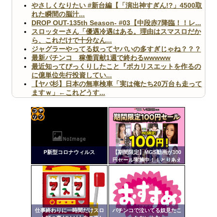
やさしくなりたい #新台編【「演出神すぎん!?」4500取
れた瞬間の脳汁...
DROP OUT-135th Season- #03【中段赤7降臨！！レ...
スロッターさん「優遇冷遇はある。理由はスマスロだか
ら、これだけで十分なん...
ジャグラーやってる奴ってヤバいの多すぎじゃね？？？
最新パチンコ 稼働貢献1週で終わるwwwww
最近知ってびっくりしたこと『ポカリスエットを作るの
に億単位先行投資してい...
【ヤバ杉】日本の無車検車「実は俺たち20万台も走って
ますｗ」←これどうす...
【閲覧注意】俺が近くにいると機械が壊れるんだけどさ
【画像】ペプシコーラ社、「こういうのでいいんだよ」
な新商品を発売
コテ
リン
P新型コロナウィルス
【期間限定】MGS動画が100
- 固
円セール実施中！！とりあえ
ず全部買うやろｗｗｗｗｗ
定リ
Powered by livedoor 相互RSS
ンク
自動
更新
仕事終わりに一時間だけスロ
パチンコで泣いてる奴見たこ