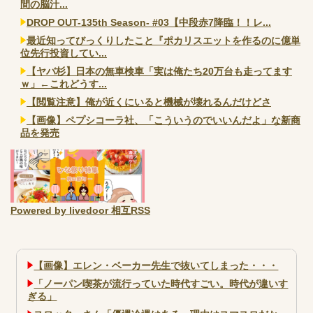
間の脳汁...
DROP OUT-135th Season- #03【中段赤7降臨！！レ...
最近知ってびっくりしたこと『ポカリスエットを作るのに億単
位先行投資してい...
【ヤバ杉】日本の無車検車「実は俺たち20万台も走ってます
ｗ」←これどうす...
【閲覧注意】俺が近くにいると機械が壊れるんだけどさ
【画像】ペプシコーラ社、「こういうのでいいんだよ」な新商
品を発売
Powered by livedoor 相互RSS
【画像】エレン・ベーカー先生で抜いてしまった・・・
「ノーパン喫茶が流行っていた時代すごい。時代が違いす
ぎる」