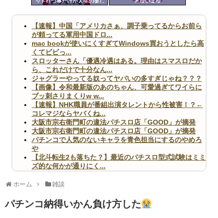
ット打つ事だけが人生の楽し
とないよな
ツー
み
ル
【速報】中国「アメリカさぁ、調子乗ってるからお前ら
が頼ってる軍用中国ドロ...
mac bookが使いにくすぎてWindows買おうとしたら高
くてビビっ...
スロッターさん「優遇冷遇はある。理由はスマスロだか
ら、これだけで十分なん...
ジャグラーやってる奴ってヤバいの多すぎじゃね？？？
【画像】令和最新版のあのちゃん、可愛過ぎてワイらに
ブッ刺さりまくりw w...
【速報】NHK職員が番組出演タレントから性被害！？←
コレマジならヤバくね...
大阪市宗右衛門町の違法パチスロ店「GOOD」が摘発
大阪市宗右衛門町の違法パチスロ店「GOOD」が摘発
パチンコで人気のないキャラを青色担当にするのやめろ
や
【北斗転生2も落ちた？】最近のパチスロ型式試験はミミ
ズ的な何かが通りにく...
無職のパチンコカス(22)なんやが、ワイの人生どれくら
いヤバいか教えて？...
ホーム
雑談
AngelBeats!とかいうクソアニメの思い出ｗｗｗ
パチンコ納得いかん負け方した