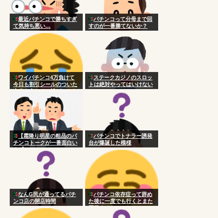
最近パチンコで勝ちすぎ
パチンコって分母まで回
て気持ち悪い…
すのが一番勝てないか？
ワイパチンコ4万負けて
ステークカジノのスロッ
今日も割引シールのついた
トは絶対やってはいけない
弁当を食べる 誰がこんな
国にした
【霜降り明星の粗品のパ
パチンコでトナラー誘発
チンコトークが一番面白い
台が爆誕した模様
★1】
なんG民が通ってるパチ
パチンコ依存症って辞め
ンコ店の開店時間
た後に一度でも行くとまた
再発するらしいな