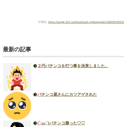
引用元:
https://eagle.5ch.net/test/read.cgi/livejupiter/1682819523/
最新の記事
２円パチンコを打つ事を決意しました。
パチンコ屋さんにカツアゲされた
(´;ω;`)パチンコ勝った♡♡