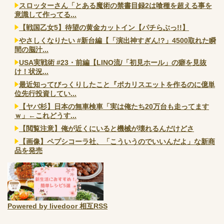
スロッターさん「とある魔術の禁書目録2は喰種を超える事を
意識して作ってる...
【戦国乙女5】待望の黄金カットイン【パチらぶっ!!】
やさしくなりたい #新台編【「演出神すぎん!?」4500取れた瞬
間の脳汁...
USA実戦術 #23・前編【LINO流/「初見ホール」の癖を見抜
け！状況...
最近知ってびっくりしたこと『ポカリスエットを作るのに億単
位先行投資してい...
【ヤバ杉】日本の無車検車「実は俺たち20万台も走ってます
ｗ」←これどうす...
【閲覧注意】俺が近くにいると機械が壊れるんだけどさ
【画像】ペプシコーラ社、「こういうのでいいんだよ」な新商
品を発売
Powered by livedoor 相互RSS