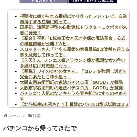
が見れるメガネ
列作ってるやつらの底辺感
ツー
ww
ル
視聴者に嫌がられる番組ばかり作ったフジテレビ、自業
自得すぎる立場に陥って...
国産初、遠隔監視型の自動運転トラクター…クボタが来
春に発売！
【新台】平和「L転生王女と天才令嬢の魔法革命」公式
の機種情報が公開！Wヒ...
スロッターさん「とある魔術の禁書目録2は喰種を超える
事を意識して作ってる...
【仰天】X、メンエス嬢とラウンジ嬢が熾烈な女の争い
を繰り広げ対戦型になっ...
【画像】ワイの会社の女さん、『コレ』を強調し過ぎて
完全にあたしこ枠を狙っ...
大阪市宗右衛門町の違法パチスロ店「GOOD」が摘発
大阪市宗右衛門町の違法パチスロ店「GOOD」が摘発
パチンコで人気のないキャラを青色担当にするのやめろ
や
【北斗転生2も落ちた？】最近のパチスロ型式試験はミミ
ズ的な何かが通りにく...
無職のパチンコカス(22)なんやが、ワイの人生どれくら
ホーム
雑談
いヤバいか教えて？...
AngelBeats!とかいうクソアニメの思い出ｗｗｗ
パチンコから帰ってきたで