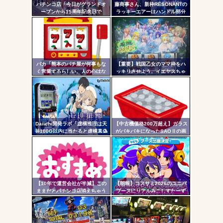
AngelBeats!とかいうクソアニメの思い出ｗｗｗ
パチンコ店「今日がグランドオ
藤商事さん、新枠RESONANTの
- 固
ープンから15周年記念日で
ラッキーエアーはハンドル部分
す！」←ワイ「五万負けてま
からのみで枠上部からの風は無
定リ
す」
い模様。ヅラに配慮したか？
ンク
自動
Powered by livedoor 相互RSS
更新
バカ「熊本のパチ屋が何事もな
【重要】戦国乙女のママ枠をハ
く営業するらしい。人の心はな
ッキリさせよう。イエヤスちゃ
ツー
いのか」←なんでも自粛させた
んやヒデヨシちゃんはママなの
がるヤツって害悪だよな
か。ノブ様はママではないのか
ル
を
Daiichi開発ラボ「虚構推理は天
【中古機価格200万超え】ガラス
井100G以内に当たると虚構真偽
がバキバキになったSAOⅡの画
が2回当選するまで転落しない状
像が話題に…
態に突入するぞ。300G・700G
の天井も一緒」
【10年で運営会社が半減】この
【朗報】コスサミ2026のユニバ
ままだとパチンコ店消えちゃう
ブースにリアルみこしすたーず
けど…それでいいの？
が降臨！！！電音部の実機も!？