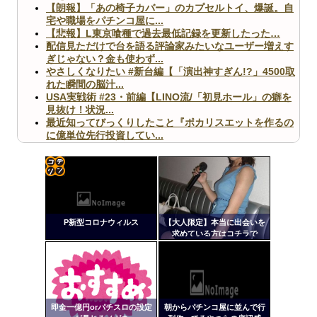
【朗報】「あの椅子カバー」のカプセルトイ、爆誕。自
宅や職場をパチンコ屋に...
【悲報】L東京喰種で過去最低記録を更新したった…
配信見ただけで台を語る評論家みたいなユーザー増えす
ぎじゃない？金も使わず...
やさしくなりたい #新台編【「演出神すぎん!?」4500取
れた瞬間の脳汁...
USA実戦術 #23・前編【LINO流/「初見ホール」の癖を
見抜け！状況...
最近知ってびっくりしたこと『ポカリスエットを作るの
に億単位先行投資してい...
【ヤバ杉】日本の無車検車「実は俺たち20万台も走って
ますｗ」←これどうす...
【閲覧注意】俺が近くにいると機械が壊れるんだけどさ
【画像】ペプシコーラ社、「こういうのでいいんだよ」
コテ
な新商品を発売
リン
P新型コロナウィルス
【大人限定】本当に出会いを
- 固
求めている方はコチラで
す！！
定リ
ンク
Powered by livedoor 相互RSS
自動
更新
即金一億円orパチスロの設定
朝からパチンコ屋に並んで行