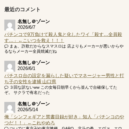
プ報告あり！弱予告...
最近のコメント
アズールレーン スロット評価はコイン持ちの悪い疑似ボ天
井の軽い絆？
名無し＠ゾーン
2026/6/7
パチンコで9万負けて殺人鬼と化したワイ「殺す…全員殺
す…」←こいつを救え！！！
まぁ、詐欺だからなスマスロは 店よりもメーカーが悪いからや
Powered by livedoor 相互RSS
るならメーカー全員焼滅だね
名無し＠ゾーン
2026/6/1
パチスロ台の設定を漏らした疑いでマネージャー男性と打
ち子の女性を逮捕 山口県
３回な訳ないww この女毎日朝早くから並んで台確保してた
ぞ。 サクラで有名だった
名無し＠ゾーン
2026/5/14
俺「シンフォギアと禁書目録が好き」知人「パチンコのや
つだ！！」←これやめろ
ついでに東京卍や東京喰種、GARO、北斗の拳、エヴァ、エウ