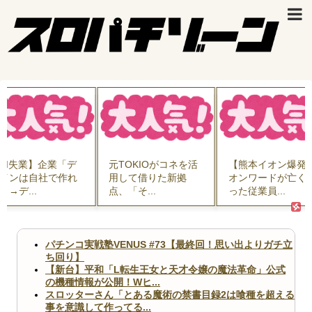
業】企業「デ
元TOKIOがコネを活
【熊本イオン爆発】
自社で作れ
用して借りた新拠
オンワードが亡くな
..
点、「そ...
った従業員...
パチンコ実戦塾VENUS #73【最終回！思い出よりガチ立
ち回り】
【新台】平和「L転生王女と天才令嬢の魔法革命」公式
の機種情報が公開！Wヒ...
スロッターさん「とある魔術の禁書目録2は喰種を超える
事を意識して作ってる...