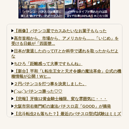
「パチンコ・パチスロは適度に
ノーマルタイプが廃れたのは設
楽しむ遊びです。 のめり込みに
定1で出率100%ありきになり設
注意しましょう。」←これおか
定1放置がデフォになったから
しいだろｗｗｗ
【画像】パチンコ屋でカスみたいなお菓子もらった
高市首相から、市場から、アメリカから……「いじめ」を
受ける日銀が「四面楚...
日本が衰退したのってITとか科学で遅れを取ったからだよ
な
ちひろ「距離感って大事ですもんね」
【新台】平和「L転生王女と天才令嬢の魔法革命」公式の機
種情報が公開！Wヒ...
２円パチンコを打つ事を決意しました。
(´;ω;`)パチンコ勝った♡♡
【悲報】牙狼12黄金騎士極限、変な雰囲気に・・・
大阪市宗右衛門町の違法パチスロ店「GOOD」が摘発
【北斗転生2も落ちた？】最近のパチスロ型式試験はミミズ
的な何かが通りにく...
【実戦報告】e黄門ちゃま寿限無 初日の評判まとめ！コン