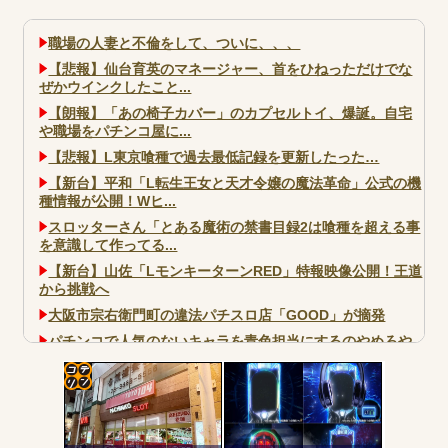
職場の人妻と不倫をして、ついに、、、
【悲報】仙台育英のマネージャー、首をひねっただけでな
ぜかウインクしたこと...
【朗報】「あの椅子カバー」のカプセルトイ、爆誕。自宅
や職場をパチンコ屋に...
【悲報】L東京喰種で過去最低記録を更新したった…
【新台】平和「L転生王女と天才令嬢の魔法革命」公式の機
種情報が公開！Wヒ...
スロッターさん「とある魔術の禁書目録2は喰種を超える事
を意識して作ってる...
【新台】山佐「LモンキーターンRED」特報映像公開！王道
から挑戦へ
大阪市宗右衛門町の違法パチスロ店「GOOD」が摘発
パチンコで人気のないキャラを青色担当にするのやめろや
ワイ、パチンコ屋店員の目の前で会員カードを握り潰し
「今までありがとう」と...
コテ
無職のパチンコカス(22)なんやが、ワイの人生どれくらい
ヤバいか教えて？...
リン