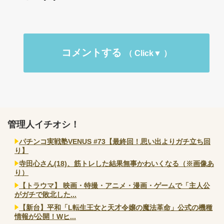
コメントする
管理人イチオシ！
パチンコ実戦塾VENUS #73【最終回！思い出よりガチ立ち回
り】
寺田心さん(18)、筋トレした結果無事かわいくなる（※画像あ
り）
【トラウマ】 映画・特撮・アニメ・漫画・ゲームで「主人公
がガチで敗北した...
【新台】平和「L転生王女と天才令嬢の魔法革命」公式の機種
情報が公開！Wヒ...