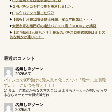
２円パチンコを打つ事を決意しました。
(´;ω;`)パチンコ勝った♡♡
【悲報】牙狼12黄金騎士極限、変な雰囲気に・・・
大阪市宗右衛門町の違法パチスロ店「GOOD」が摘発
【北斗転生2も落ちた？】最近のパチスロ型式試験はミミズ
的な何かが通りにく...
【実戦報告】e黄門ちゃま寿限無 初日の評判まとめ！コン
プ報告あり！弱予告...
アズールレーン スロット評価はコイン持ちの悪い疑似ボ天
最近のコメント
井の軽い絆？
名無し＠ゾーン
2026/6/7
パチンコで9万負けて殺人鬼と化したワイ「殺す…全員殺
す…」←こいつを救え！！！
Powered by livedoor 相互RSS
まぁ、詐欺だからなスマスロは 店よりもメーカーが悪いからや
るならメーカー全員焼滅だね
名無し＠ゾーン
2026/6/1