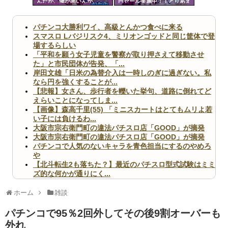
んだが、俺が悪いんか、、、
円セール実施中！！とりあえ
ツー
ず全部買うやろｗｗｗｗｗ
ル
パチンコ大勝利ワイ、高級とんかつ食べに来る
スマスロ Lバジリスク4、ミリオンゴッドと同じ筐体で登
場するらしい
「平和を願う女子児童を警察が取り押さえて移動させ
た」と市民団体が告発、「...
岸田文雄「日米の為替介入は一時しのぎに過ぎない。私
なら円を強くすることが...
【悲報】女さん、歩行者を轢いた挙句、道路に倒れてど
えらいことになってしま...
【画像】森高千里(55) 「ミニスカートはとてもムリよ若
い子には負けるわ...
大阪市宗右衛門町の違法パチスロ店「GOOD」が摘発
大阪市宗右衛門町の違法パチスロ店「GOOD」が摘発
パチンコで人気のないキャラを青色担当にするのやめろ
や
【北斗転生2も落ちた？】最近のパチスロ型式試験はミミ
ズ的な何かが通りにく...
無職のパチンコカス(22)なんやが、ワイの人生どれくら
いヤバいか教えて？...
ホーム
雑談
AngelBeats!とかいうクソアニメの思い出ｗｗｗ
パチンコで95％2回外してその後9割オーバーも
外れ