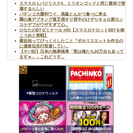
スマスロ Lバジリスク4、ミリオンゴッドと同じ筐体で登
場するらしい
パチンコ大勝利ワイ、高級とんかつ食べに来る
隣の臭デブキング貧乏揺すり背中のけぞりキョロ厨カン
スケデブがウザすぎて心...
ひなたのBTゼミナール #05【スマスロケロット5BTを南
こうめと実戦】
最近知ってびっくりしたこと『ポカリスエットを作るの
に億単位先行投資してい...
【ヤバ杉】日本の無車検車「実は俺たち20万台も走って
ますｗ」←これどうす...
【閲覧注意】俺が近くにいると機械が壊れるんだけどさ
【画像】ペプシコーラ社、「こういうのでいいんだよ」
な新商品を発売
コテ
リン
P新型コロナウィルス
パチンコとかスロットってや
- 固
った事ないけど1日で10万円
以上儲けたりした時ってどん
定リ
Powered by livedoor 相互RSS
な気持ちなの？
ンク
自動
更新
パチンコ屋で店員に怒られた
【期間限定】MGS動画が100