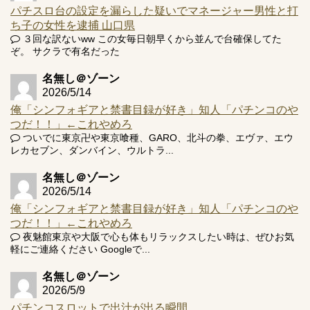
パチスロ台の設定を漏らした疑いでマネージャー男性と打
ち子の女性を逮捕 山口県
３回な訳ないww この女毎日朝早くから並んで台確保してた
ぞ。 サクラで有名だった
名無し＠ゾーン
2026/5/14
俺「シンフォギアと禁書目録が好き」知人「パチンコのや
つだ！！」←これやめろ
ついでに東京卍や東京喰種、GARO、北斗の拳、エヴァ、エウ
レカセブン、ダンバイン、ウルトラ...
名無し＠ゾーン
2026/5/14
俺「シンフォギアと禁書目録が好き」知人「パチンコのや
つだ！！」←これやめろ
夜魅館東京や大阪で心も体もリラックスしたい時は、ぜひお気
軽にご連絡ください Googleで...
名無し＠ゾーン
2026/5/9
パチンコスロットで出汁が出る瞬間