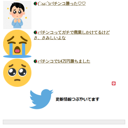
(´;ω;`)パチンコ勝った♡♡
パチンコってガチで廃業しかけてるけど
さ、さみしいよな
パチンコで14万円勝ちました