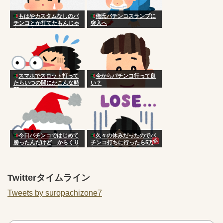
もはやカスタムなしのパ
俺氏パチンコスランプに
チンコとか打てたもんじゃ
突入へ
ないのよ
スマホでスロット打って
今からパチンコ行って良
たらいつの間にかこんな時
い？
間になってた
今日パチンコではじめて
久々の休みだったのでパ
勝ったんだけど からくり
チンコ打ちに行ったら5万
サーカス ってパチンコ凄
負けた 死にたい
くね？？？？
Twitterタイムライン
Tweets by suropachizone7