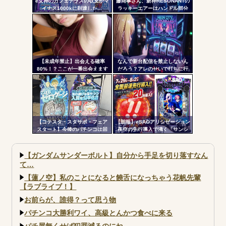
e女神のカフェテラスの収支がマ
藤商事さん、新枠RESONANTの
イナス1000kに到達した…
ラッキーエアーはハンドル部分
からのみで枠上部からの風は無
い模様。ヅラに配慮したか？
【未成年禁止】出会える確率
なんで新台配信を禁止しないん
80%！？ここが一番出会えます
だろう？アレのせいで打ちに行
かない層が一定数いそうだが
【コテスタ・スタサポ・フェア
【朗報】eSAOアリシゼーション
スタート】今後のパチンコは回
夜空の先行導入で沸く「サンシ
数固定系必須でいいよな。そし
ャインKYORAKU平針」2日連続
て釘は完全に廃止するべき
で総差枚10万枚超えの祭りを開
催中ｗｗｗｗ
【ガンダムサンダーボルト】自分から手足を切り落すなん
て…
【蓮ノ空】私のことになると饒舌になっちゃう花帆先輩
【ラブライブ！】
お前らが、誰得？って思う物
パチンコ大勝利ワイ、高級とんかつ食べに来る
パチ屋無くせば犯罪減るのにね