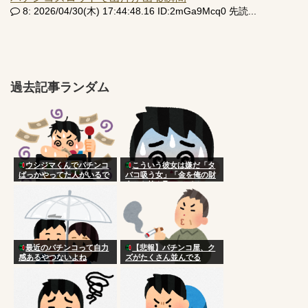
8: 2026/04/30(木) 17:44:48.16 ID:2mGa9Mcq0 先読...
過去記事ランダム
ウシジマくんでパチンコ
こういう彼女は嫌だ「タ
ばっかやってた人がいるで
バコ吸う女」「金を俺の財
しょ
布から抜き取ってパチンコ
する女」「日常的に殴って
くる女」
最近のパチンコって自力
【悲報】パチンコ屋、ク
感あるやつないよね
ズがたくさん並んでる