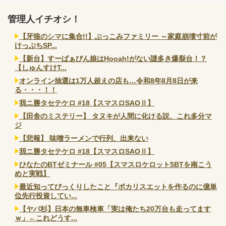
管理人イチオシ！
【牙狼のシマに集合!!】ぶっこみファミリー ～家庭崩壊寸前が
けっぷちSP...
【新台】すーぱぁびん娘はHooah!がない謎多き爆裂台！？
【しゅんすけT...
オンライン抽選は1万人超えの店も…令和8年8月8日が来
る・・・！！
我ニ勝タセテケロ #18【スマスロSAOⅡ】
【田舎のミステリー】 タヌキが人間に化ける説、これ多分マ
ジ
【悲報】 味噌ラーメンで行列、出来ない
我ニ勝タセテケロ #18【スマスロSAOⅡ】
ひなたのBTゼミナール #05【スマスロケロット5BTを南こう
めと実戦】
最近知ってびっくりしたこと『ポカリスエットを作るのに億単
位先行投資してい...
【ヤバ杉】日本の無車検車「実は俺たち20万台も走ってます
ｗ」←これどうす...