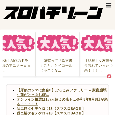
「研究って『論文書
【悲報】女友達がブ
資産7億円投
くこと』とイコール
ラ忘れていった⇒結
さん「バカな
じゃ全くな...
果！！！...
てないで...
【牙狼のシマに集合!!】ぶっこみファミリー ～家庭崩壊
寸前がけっぷちSP...
オンライン抽選は1万人超えの店も…令和8年8月8日が来
る・・・！！
我ニ勝タセテケロ #18【スマスロSAOⅡ】
我ニ勝タセテケロ #18【スマスロSAOⅡ】