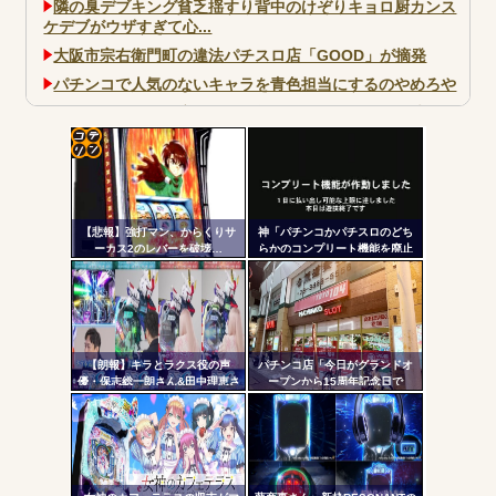
隣の臭デブキング貧乏揺すり背中のけぞりキョロ厨カンス
ケデブがウザすぎて心...
大阪市宗右衛門町の違法パチスロ店「GOOD」が摘発
パチンコで人気のないキャラを青色担当にするのやめろや
ワイ、パチンコ屋店員の目の前で会員カードを握り潰し
「今までありがとう」と...
無職のパチンコカス(22)なんやが、ワイの人生どれくらい
コテ
ヤバいか教えて？...
リン
AngelBeats!とかいうクソアニメの思い出ｗｗｗ
【悲報】強打マン、からくりサ
神「パチンコかパチスロのどち
- 固
ーカス2のレバーを破壊…
らかのコンプリート機能を廃止
して出し放題にします！」←ど
定リ
っち選ぶ？？？
ンク
自動
Powered by livedoor 相互RSS
更新
【朗報】キラとラクス役の声
パチンコ店「今日がグランドオ
優・保志総一朗さん&田中理恵さ
ープンから15周年記念日で
ツー
ん、eF機動戦士ガンダムSEED
す！」←ワイ「五万負けてま
クライマックスを打つｗｗｗｗ
す」
ル