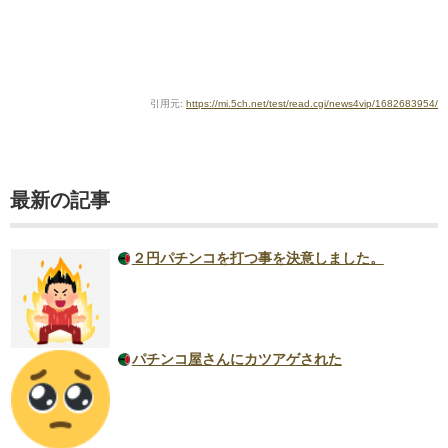
引用元:
https://mi.5ch.net/test/read.cgi/news4vip/1682683954/
最新の記事
２円パチンコを打つ事を決意しました。
パチンコ屋さんにカツアゲされた