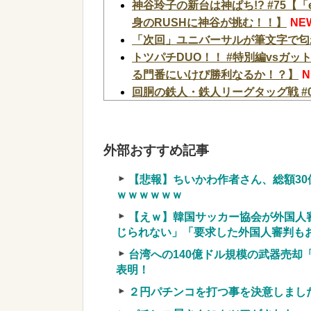
神谷玲子の新台は神ぱち!? #75
身のRUSHに神谷が挑む！！】
NE
「次回」ユニバーサルが筆文字で匂
トツパチDUO！！ #特別編vsガ
る門番にいけぴ勝利なるか！？】
N
回胴の鉄人・鉄人リーグタッグ戦 #0
ドイツ、熱中症で10,000人以上
【速報】日本赤十字社、韓国に超希少
できなかった」※今回で4回目
NEW
外部おすすめ記事
日経社説、入管庁の永住許可厳格化
的、外国人の意欲をそがないか懸念」
【悲報】ちいかわ作者さん、総額3
ｗｗｗｗｗｗ
【悲報】「美人すぎる県警本部長」、
【画像】居酒屋さん、6人で長居して
【えｗ】韓国サッカー協会が外国人審
まう←コレどっちが悪いんや？？？
じられない」「要求した外国人審判もお
【速報】北海道江別大学生殺人事件、
台湾への140億ドル規模の武器売却
妥当だと思う？？？？？？
NEW!
表明！
【仰天】X、メンエス嬢とラウンジ
２円パチンコを打つ事を決意しまし
うw w w w w w w w
NEW!