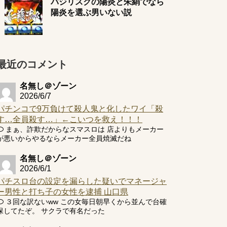
バジリスクの陽炎と朱絹でなら
陽炎を選ぶ男いない説
最近のコメント
名無し＠ゾーン
2026/6/7
パチンコで9万負けて殺人鬼と化したワイ「殺
す…全員殺す…」←こいつを救え！！！
まぁ、詐欺だからなスマスロは 店よりもメーカー
が悪いからやるならメーカー全員焼滅だね
名無し＠ゾーン
2026/6/1
パチスロ台の設定を漏らした疑いでマネージャ
ー男性と打ち子の女性を逮捕 山口県
３回な訳ないww この女毎日朝早くから並んで台確
保してたぞ。 サクラで有名だった