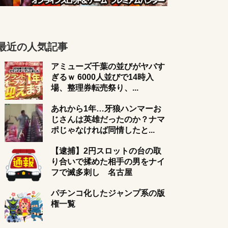
最近の人気記事
アミューズ千葉の並びがヤバす
ぎるｗ 6000人並びで14時入
場、整理券転売祭り、...
あれから1年…牙狼ハンマーお
じさんは英雄だったのか？ナマ
ポじゃなければ同情したと...
【逮捕】2円スロットの台の取
り合いで揉めた相手の男をナイ
フで滅多刺し 名古屋
パチンコ化したジャンプ系の版
権一覧