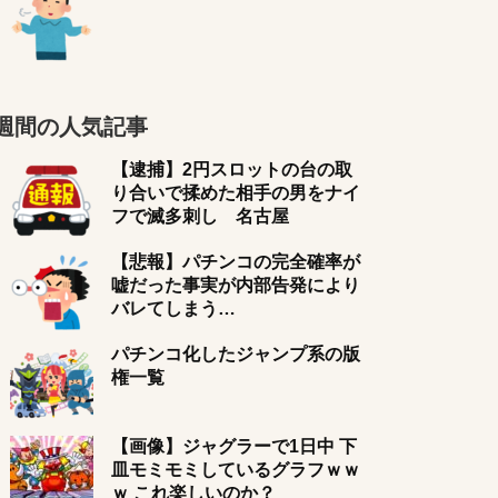
週間の人気記事
【逮捕】2円スロットの台の取
り合いで揉めた相手の男をナイ
フで滅多刺し 名古屋
【悲報】パチンコの完全確率が
嘘だった事実が内部告発により
バレてしまう…
パチンコ化したジャンプ系の版
権一覧
【画像】ジャグラーで1日中 下
皿モミモミしているグラフｗｗ
ｗ これ楽しいのか？