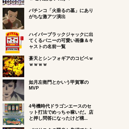
パチンコ「火垂るの墓」にあり
がちな激アツ演出
ハイパーブラックジャックに出
てくるバニーの可愛い画像＆キ
ャストの名前一覧
蒼天とシンフォギアのコピペｗ
ｗｗｗｗ
如月左衛門とかいう甲賀軍の
MVP
4号機時代ドラゴンエースのセ
ット打法でめっちゃ稼いだ。店
と押し問答になったけど構...