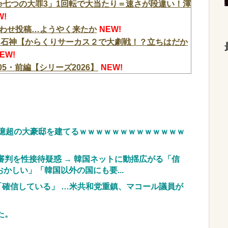
【「e七つの大罪3」1回転で大当たり＝速さが段違い！渾
W!
わせ投稿…ようやく来たか
NEW!
ット石神【からくりサーカス２で大劇戦！？立ちはだか
EW!
5・前編【シリーズ2026】
NEW!
死亡、ほとんどがお前らと同年代で若者は元気
NEW!
血液Jr(a-)を提供「韓国内では適合する血液を確保
!
を猛批判「永住外国人の生活保護受給をなくす目
「外国人を一時的な労働力ではなく、...
NEW!
0億超の大豪邸を建てるｗｗｗｗｗｗｗｗｗｗｗｗｗ
離任wwwwwww
NEW!
会計4939円しか使わない客にお気持ち表明してし
判を性接待疑惑 → 韓国ネットに動揺広がる「信
？？？
NEW!
かしい」「韓国以外の国にも要...
主犯格の川口被告(19)に無期懲役の判決←これ、
「確信している」 …米共和党重鎮、マコール議員が
嬢が熾烈な女の争いを繰り広げ対戦型になってしま
た。