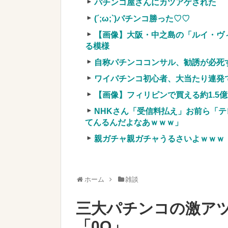
パチンコ屋さんにカツアゲされた
実質確率という罠
車上のテントでキャンプ 民泊施設が
(´;ω;`)パチンコ勝った♡♡
【競馬・難解】6/30(水)第44回帝王賞(
【画像】大阪・中之島の「ルイ・ヴ
名機が生まれなかった悲しい枠
る模様
自称パチンココンサル、勧誘が必死
ワイパチンコ初心者、大当たり連発
【画像】フィリピンで買える約1.5
Powered by livedoor 相互RSS
NHKさん「受信料払え」お前ら「テ
てんるんだよなあｗｗｗ」
親ガチャ親ガチャうるさいよｗｗｗ
ホーム
雑談
三大パチンコの激アツ
「0O」