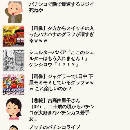
パチンコで隣で爆連するジジイ
死ねや
【画像】夕方からスイッチの入
ったハナハナのグラフが凄すぎ
るｗｗｗ
シェルターババア「ここのシェ
ルターはもう入れません！」
ケンシロウ「！？！？」
【画像】ジャグラーで1日中 下
皿モミモミしているグラフｗｗ
ｗ これ楽しいのか？
【悲報】吉高由里子さん
（32）、二十歳の頃からパチン
コが大好きなパチンカス若手
女...
ノッチのパチンコライブ