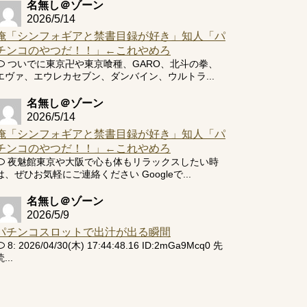
名無し＠ゾーン
2026/5/14
俺「シンフォギアと禁書目録が好き」知人「パ
チンコのやつだ！！」←これやめろ
ついでに東京卍や東京喰種、GARO、北斗の拳、
エヴァ、エウレカセブン、ダンバイン、ウルトラ...
名無し＠ゾーン
2026/5/14
俺「シンフォギアと禁書目録が好き」知人「パ
チンコのやつだ！！」←これやめろ
夜魅館東京や大阪で心も体もリラックスしたい時
は、ぜひお気軽にご連絡ください Googleで...
名無し＠ゾーン
2026/5/9
パチンコスロットで出汁が出る瞬間
8: 2026/04/30(木) 17:44:48.16 ID:2mGa9Mcq0 先
...