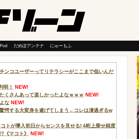
 Pod
だめぽアンテナ
にゅーもふ
チンコユーザーってリテラシーがここまで低いんだ
判明！
NEW!
がたくさんあって楽しかったよなｗｗｗ
NEW!
よな
NEW!
驚愕する大変身を遂げてしまう←コレは凄過ぎるw
コトが導入初日からセンスを見せる! 4桁上乗せ頻度
!?《マコト》
NEW!