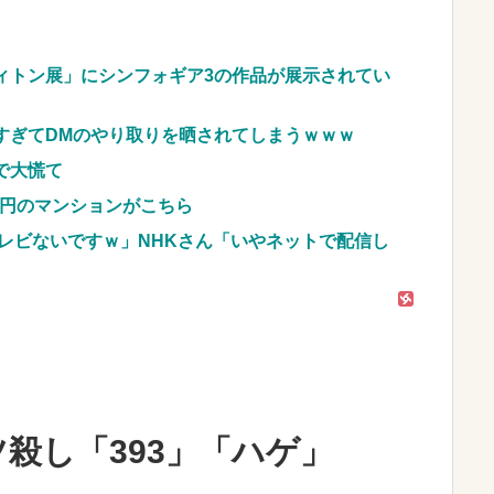
車のレンタル 五所川原 青森
JpnI) Part6 みんなの予想
ィトン展」にシンフォギア3の作品が展示されてい
すぎてDMのやり取りを晒されてしまうｗｗｗ
で大慌て
億円のマンションがこちら
レビないですｗ」NHKさん「いやネットで配信し
殺し「393」「ハゲ」