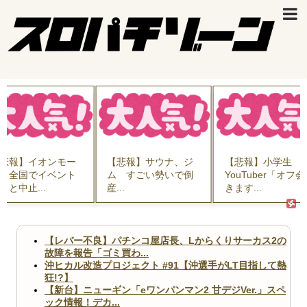
悲報】イオンモー
【悲報】サウナ、ジ
【悲報】小学生
、全国でイベント
ム すごい勢いで倒
YouTuber「オフ
々と中止...
産...
きます...
【レバー不良】パチンコ屋店長、Lからくりサーカス2の
故障を報告「ゴミ買わ...
沖ヒカル改造プロジェクト #91【沖選手がLT目指して熱
狂!?】
【新台】ニューギン「eワンパンマン2 甘デジVer.」スペ
ック情報！デカ...