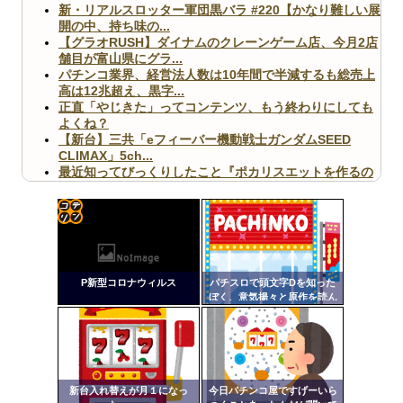
新・リアルスロッター軍団黒バラ #220【かなり難しい展
開の中、持ち味の...
【グラオRUSH】ダイナムのクレーンゲーム店、今月2店
舗目が富山県にグラ...
パチンコ業界、経営法人数は10年間で半減するも総売上
高は12兆超え、黒字...
正直「やじきた」ってコンテンツ、もう終わりにしても
よくね？
【新台】三共「eフィーバー機動戦士ガンダムSEED
CLIMAX」5ch...
最近知ってびっくりしたこと『ポカリスエットを作るの
に億単位先行投資してい...
【ヤバ杉】日本の無車検車「実は俺たち20万台も走って
ますｗ」←これどうす...
【閲覧注意】俺が近くにいると機械が壊れるんだけどさ
コテ
【画像】ペプシコーラ社、「こういうのでいいんだよ」
リン
な新商品を発売
P新型コロナウィルス
パチスロで頭文字Dを知った
- 固
ぼく、意気揚々と原作を読ん
だら第一話からなつきがパパ
定リ
活してて困惑
ンク
自動
Powered by livedoor 相互RSS
更新
新台入れ替えが月１になっ
今日パチンコ屋ですげーいら