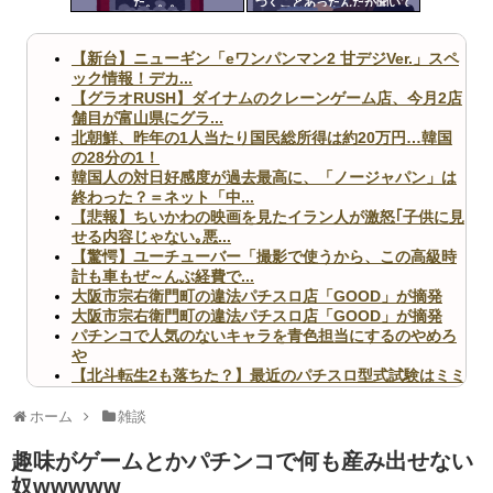
た。。。
つくことあったんだが聞いて
ツー
くれ
ル
【新台】ニューギン「eワンパンマン2 甘デジVer.」スペ
ック情報！デカ...
【グラオRUSH】ダイナムのクレーンゲーム店、今月2店
舗目が富山県にグラ...
北朝鮮、昨年の1人当たり国民総所得は約20万円…韓国
の28分の1！
韓国人の対日好感度が過去最高に、「ノージャパン」は
終わった？＝ネット「中...
【悲報】ちいかわの映画を見たイラン人が激怒｢子供に見
せる内容じゃない｡悪...
【驚愕】ユーチューバー「撮影で使うから、この高級時
計も車もぜ～んぶ経費で...
大阪市宗右衛門町の違法パチスロ店「GOOD」が摘発
大阪市宗右衛門町の違法パチスロ店「GOOD」が摘発
パチンコで人気のないキャラを青色担当にするのやめろ
や
【北斗転生2も落ちた？】最近のパチスロ型式試験はミミ
ズ的な何かが通りにく...
無職のパチンコカス(22)なんやが、ワイの人生どれくら
ホーム
雑談
いヤバいか教えて？...
AngelBeats!とかいうクソアニメの思い出ｗｗｗ
趣味がゲームとかパチンコで何も産み出せない
奴wwwww