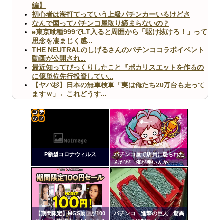
編】
初心者は海打てっていう上級パチンカーいるけどさ
なんで国ってパチンコ屋取り締まらないの？
e東京喰種999でLT入ると周囲から「駆け抜けろ！」って
思念を凄まじく感...
THE NEUTRALのしげるさんのパチンココラボイベント
動画が公開され...
最近知ってびっくりしたこと『ポカリスエットを作るの
に億単位先行投資してい...
【ヤバ杉】日本の無車検車「実は俺たち20万台も走って
ますｗ」←これどうす...
【閲覧注意】俺が近くにいると機械が壊れるんだけどさ
【画像】ペプシコーラ社、「こういうのでいいんだよ」
な新商品を発売
コテ
リン
P新型コロナウィルス
パチンコ屋で店員に怒られた
- 固
んだが、俺が悪いんか、、、
定リ
Powered by livedoor 相互RSS
ンク
自動
更新
【期間限定】MGS動画が100
パチンコ 進撃の巨人 驚異