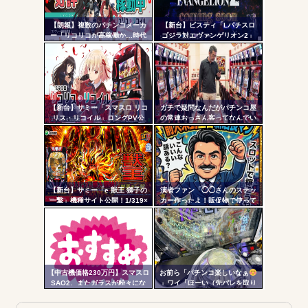
自動
更新
【朗報】複数のパチンコメーカ
【新台】ビスティ「Lパチスロ
ー「リコリコが高稼働か…時代
ゴジラ対エヴァンゲリオン2」
ツー
はライトミドルだ！」
PV第一弾公開！Gの衝撃再
来！！！
ル
【新台】サミー「スマスロ リコ
ガチで疑問なんだがパチンコ屋
リス・リコイル」ロングPV公
の常連おっさん客ってなんでい
開！新時代の疑似ボ連打を体感
つも同じ服着てるの？
せよ！！！
【新台】サミー「e 獣王 獅子の
演者ファン「◯◯さんのステッ
一撃」機種サイト公開！1/319×
カー作ったよ！販促物で使って
ドデカSTRAIGHT、右の1/2で平
いいよ」ﾎｲ ジャンバリ「勝手
均9,800個のサバチャンに突入
にグッズ作ってタレントに渡さ
ないで」
【中古機価格230万円】スマスロ
お前ら「パチンコ楽しいなぁ
SAO2、またガラスが粉々にな
」ワイ「ほーい（先バレを取り
る…
上げる）」