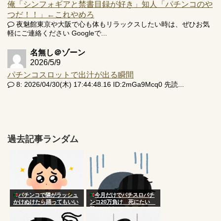
俺「シンフォギアと禁書目録が好き」知人「パチンコのや
つだ！！」←これやめろ
夜魅館東京や大阪で心も体もリラックスしたい時は、ぜひお気
軽にご連絡ください Googleで...
名無し＠ゾーン
2026/5/9
パチンコスロットで出汁が出る瞬間
8: 2026/04/30(木) 17:44:48.16 ID:2mGa9Mcq0 先読...
過去記事ランダム
パチンコで隣がラッシュ
今月だけでパチスロパチ
かけぬけたら踊ってもいい
ンコ20万負け 死にたい
の？
殺してくれ