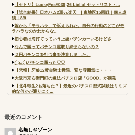
【セトリ】LuckyFes#039;26 Liella! セットリスト・...
【試合結果】日本ハム2軍vs楽天 -｜東地区15回戦｜個人成
績｜8/9
嫁から「モラハラ」で訴えられた。自分の行動のどこがモ
ラハラなのかわからな...
初心者は海打てっていう上級パチンカーいるけどさ
なんで国ってパチンコ屋取り締まらないの？
２円パチンコを打つ事を決意しました。
(´;ω;`)パチンコ勝った♡♡
【悲報】牙狼12黄金騎士極限、変な雰囲気に・・・
大阪市宗右衛門町の違法パチスロ店「GOOD」が摘発
【北斗転生2も落ちた？】最近のパチスロ型式試験はミミズ
的な何かが通りにく...
【実戦報告】e黄門ちゃま寿限無 初日の評判まとめ！コン
プ報告あり！弱予告...
アズールレーン スロット評価はコイン持ちの悪い疑似ボ天
最近のコメント
井の軽い絆？
名無し＠ゾーン