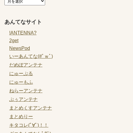
あんてなサイト
!ANTENNA?
2get
NewsPod
いーあんてな(#ﾟｗﾟ)
だめぽアンテナ
にゅーぷる
にゅーもふ
ねらーアンテナ
ぷぅアンテナ
まとめくすアンテナ
まとめりー
キタコレ(ﾟ∀ﾟ)！！