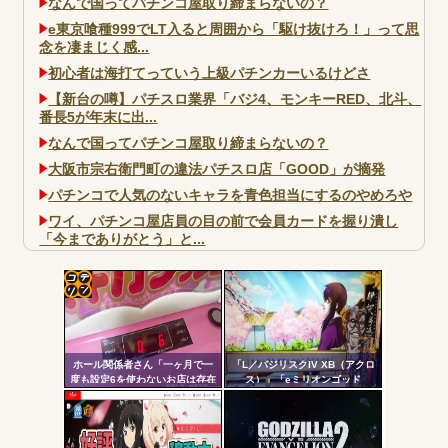
なんで国ってパチンコ屋取り締まらないの？
e東京喰種999でLT入ると周囲から「駆け抜けろ！」って思
念を凄まじく感...
初心者は海打てっていう上級パチンカーいるけどさ
【新台の噂】パチスロ業界「バジ4、モンキーRED、北斗、
番長5が年末に出...
なんで国ってパチンコ屋取り締まらないの？
大阪市宗右衛門町の違法パチスロ店「GOOD」が摘発
パチンコで人気のないキャラを青色担当にするのやめろや
ワイ、パチンコ屋店員の目の前で会員カードを握り潰し
「今までありがとう」と...
無職のパチンコカス(22)なんやが、ワイの人生どれくらい
ヤバいか教えて？...
AngelBeats!とかいうクソアニメの思い出ｗｗｗ
コテ
リン
ホール関係者さん「一ヶ月で一
「L／バジリスクIV XB（アクロ
- 固
度も設定6を使わないお店は存在
ス）」「eミリオンゴッド
しないと思っています。6使った
3CHB（メーシー）」「L／Vivy
定リ
事がない店長も存在しないと思
／A5（大都）」が検定通過
Powered by livedoor 相互RSS
ンク
う」←これガチ?！