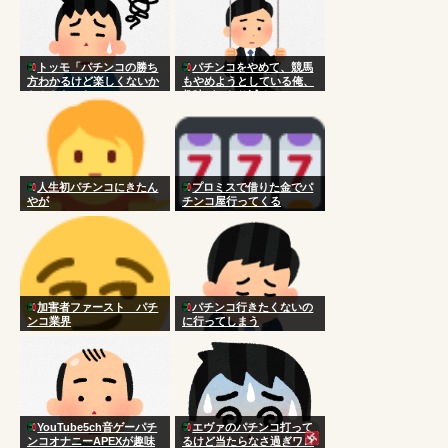
トッモ「パチンコの勝ち
パチンコをやめて、競馬
方わかるけど楽しくないか
もやめようとしている俺、
らやらないわ」
趣味がかなり減る
人生初パチンコにきたん
プロミスで借りた金でパ
やが
チンコ屋行ってくる
加害者ファースト パチ
パチンコ行きたくないの
ンコ業界
に行ってしまう
YouTube5ch音ゲーパチ
エヴァのパチンコ打って
ンコオナニーAPEXが趣味
るけど当たらなさ過ぎワロ