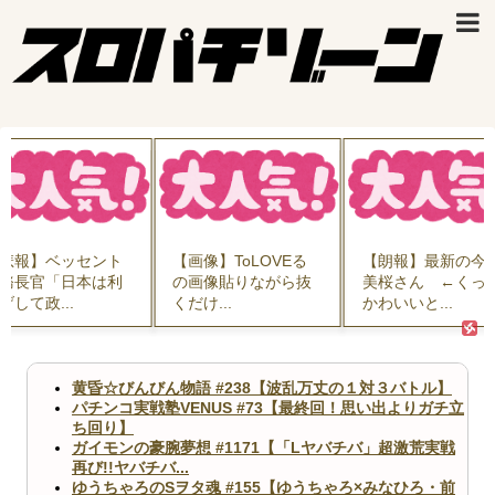
悲報】ベッセント
【画像】ToLOVEる
【朗報】最新の今
務長官「日本は利
の画像貼りながら抜
美桜さん ←くっ
げして政...
くだけ...
かわいいと...
黄昏☆びんびん物語 #238【波乱万丈の１対３バトル】
パチンコ実戦塾VENUS #73【最終回！思い出よりガチ立
ち回り】
ガイモンの豪腕夢想 #1171【「Lヤバチバ」超激荒実戦
再び!!ヤバチバ...
ゆうちゃろのSヲタ魂 #155【ゆうちゃろ×みなひろ・前