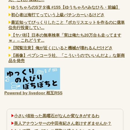
ゆうちゃろのSヲタ魂 #155【ゆうちゃろ×みなひろ・前編】
初心者は海打てっていう上級パチンカーいるけどさ
最近知ってびっくりしたこと『ポカリスエットを作るのに億単
位先行投資してい...
【ヤバ杉】日本の無車検車「実は俺たち20万台も走ってます
ｗ」←これどうす...
【閲覧注意】俺が近くにいると機械が壊れるんだけどさ
【画像】ペプシコーラ社、「こういうのでいいんだよ」な新商
品を発売
Powered by livedoor 相互RSS
小さい頃拾った黒曜石がなんか変なきがするわ
美人アナウンサーの中田有紀さん老けすぎませんか？