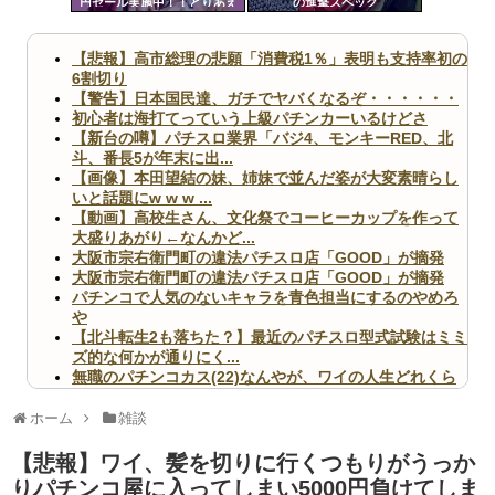
円セール実施中！！とりあえ
の進撃スペック
ツー
ず全部買うやろｗｗｗｗｗ
ル
【悲報】高市総理の悲願「消費税1％」表明も支持率初の
6割切り
【警告】日本国民達、ガチでヤバくなるぞ・・・・・・
初心者は海打てっていう上級パチンカーいるけどさ
【新台の噂】パチスロ業界「バジ4、モンキーRED、北
斗、番長5が年末に出...
【画像】本田望結の妹、姉妹で並んだ姿が大変素晴らし
いと話題にw w w ...
【動画】高校生さん、文化祭でコーヒーカップを作って
大盛りあがり←なんかど...
大阪市宗右衛門町の違法パチスロ店「GOOD」が摘発
大阪市宗右衛門町の違法パチスロ店「GOOD」が摘発
パチンコで人気のないキャラを青色担当にするのやめろ
や
【北斗転生2も落ちた？】最近のパチスロ型式試験はミミ
ズ的な何かが通りにく...
無職のパチンコカス(22)なんやが、ワイの人生どれくら
いヤバいか教えて？...
AngelBeats!とかいうクソアニメの思い出ｗｗｗ
ホーム
雑談
【悲報】ワイ、髪を切りに行くつもりがうっか
りパチンコ屋に入ってしまい5000円負けてしま