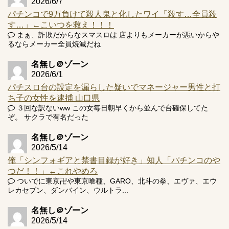
2026/6/7
パチンコで9万負けて殺人鬼と化したワイ「殺す…全員殺
す…」←こいつを救え！！！
Powered by livedoor 相互RSS
まぁ、詐欺だからなスマスロは 店よりもメーカーが悪いからや
るならメーカー全員焼滅だね
名無し＠ゾーン
2026/6/1
パチスロ台の設定を漏らした疑いでマネージャー男性と打
ち子の女性を逮捕 山口県
３回な訳ないww この女毎日朝早くから並んで台確保してた
ぞ。 サクラで有名だった
名無し＠ゾーン
2026/5/14
俺「シンフォギアと禁書目録が好き」知人「パチンコのや
つだ！！」←これやめろ
ついでに東京卍や東京喰種、GARO、北斗の拳、エヴァ、エウ
レカセブン、ダンバイン、ウルトラ...
名無し＠ゾーン
2026/5/14