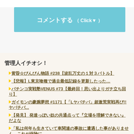
コメントする
管理人イチオシ！
黄昏☆びんびん物語 #238【波乱万丈の１対３バトル】
【悲報】L東京喰種で過去最低記録を更新したった…
パチンコ実戦塾VENUS #73【最終回！思い出よりガチ立ち回
り】
ガイモンの豪腕夢想 #1171【「Lヤバチバ」超激荒実戦再び!!
ヤバチバ...
【発見】 発達っぽい奴の共通点って『立場を理解できない』
だよな
「私は何年も生きていて車関連の事故に遭遇した事がありませ
ん、これが保険に...