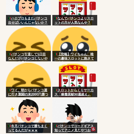
ハロプロもまたパチンコ
なんでパチンコよりスロ
出せばいいんじゃないか？
ットの方が人気なんや？
パチンコ引退して5日目
【悲報】ワイちゃん、唯
なんだがパチンコしないや
一の趣味スロットに飽きて
つって休日何してんの？
しまう
ワイ、朝からパチンコ屋
スロットからくりサーカ
に行き激闘の末2000円勝つ
ス「稼働貢献90週超え」
今月パチンコで勝ちまく
パチンコでコードギアス
ってるんだがｗｗｗ
知ってアニメ見たやつお