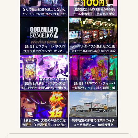
更新
なんで新台配信を禁止しないん
【期間限定】MGS動画が100円
だろう？アレのせいで打ちに行
セール実施中！！とりあえず全
ツー
かない層が一定数いそうだが
部買うやろｗｗｗｗｗ
ル
【新台】ビスティ「Lパチスロ
ノーマルタイプが廃れたのは設
ゴジラ対エヴァンゲリオン2」
定1で出率100%ありきになり設
PV第一弾公開！Gの衝撃再
定1放置がデフォになったから
来！！！
【朗報】最新台「eエデンズゼ
【新台】SANKYO「eフィーバ
ロ」わずか1時間48分で一撃9万
ー妖怪ウォッチ」試打動画・感
5000発コンプリートを達成して
想まとめ！流石にこれは覇権だ
しまうｗ 究極LT期待出玉2万発
ろ！SSS評価
超えの現行最強スペックは伊達
じゃないな…
【新台の噂】大都の今後の予定
熊本地震の影響で休業中のイチ
判明!? 「L押忍!番長」は12月に
ロク八代店さん、無料携帯充
登場か
電・24時間の仮設トイレ解放・
飲料水の無料配布を開始