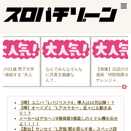
人の21歳 男子大学
なんでみんなそんな
【画像】伝説のヱ
が 操縦する “水上
に共産主義嫌な
漫画「特防戦隊ダ
..
ん？...
ナレンジャ...
【噂】ユニバ「Lバジリスク4」導入は12月以降！？
【噂】オーイズミ「Lアカマター」近々にも動きあ
り！？
メーカーはデカヘソ8個保留3個返しのミドル機を出せ
よ！！！！
【新台】サンセイ「L牙狼 闇を照らす者」スペック詳