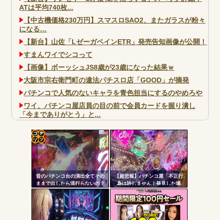
ATは平均740枚...
【中古機価格230万円】スマスロSAO2、またガラスが粉々
になる…
【新台】山佐「LゼーガペインETR」発売告知画像が公開！
すまんワイでシコって
【画像】ボーッシュJS8歳が23歳になった結果ｗ
大阪市宗右衛門町の違法パチスロ店「GOOD」が摘発
パチンコで人気のないキャラを青色担当にするのやめろや
ワイ、パチンコ屋店員の目の前で会員カードを握り潰し
「今までありがとう」と...
無職のパチンコカス(22)なんやが、ワイの人生どれくらい
ヤバいか教えて？...
AngelBeats!とかいうクソアニメの思い出ｗｗｗ
コテ
リン
昔のパチンコ台の演出全てその
【超悲報】パチンコ屋「不正行
- 固
ままで出したら流行らないの？
為は許しません！発見した場
合、警察へ通報します
定リ
よ！！！」
Powered by livedoor 相互RSS
ンク
自動