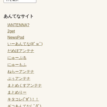
あんてなサイト
!ANTENNA?
2get
NewsPod
いーあんてな(#ﾟｗﾟ)
だめぽアンテナ
にゅーぷる
にゅーもふ
ねらーアンテナ
ぷぅアンテナ
まとめくすアンテナ
まとめりー
キタコレ(ﾟ∀ﾟ)！！
ギコあんてな(,,ﾟДﾟ)