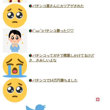
パチンコ屋さんにカツアゲされた
(´;ω;`)パチンコ勝った♡♡
パチンコってガチで廃業しかけてるけど
さ、さみしいよな
パチンコで14万円勝ちました