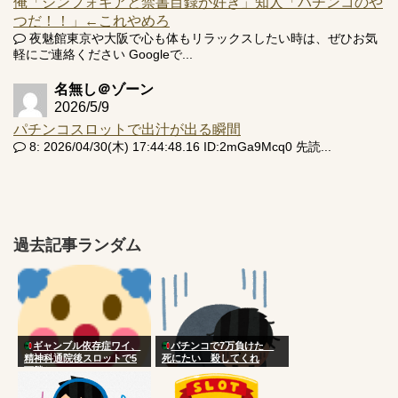
俺「シンフォギアと禁書目録が好き」知人「パチンコのや
つだ！！」←これやめろ
夜魅館東京や大阪で心も体もリラックスしたい時は、ぜひお気
軽にご連絡ください Googleで...
名無し＠ゾーン
2026/5/9
パチンコスロットで出汁が出る瞬間
8: 2026/04/30(木) 17:44:48.16 ID:2mGa9Mcq0 先読...
過去記事ランダム
ギャンブル依存症ワイ、
パチンコで7万負けた
精神科通院後スロットで5
死にたい 殺してくれ
万勝ち