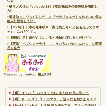
なる…
橘リノの休日 #episode.128【攻殻機動隊の醍醐味を堪能し
ろ!!...
最近知ってびっくりしたこと『ポカリスエットを作るのに億単
位先行投資してい...
【ヤバ杉】日本の無車検車「実は俺たち20万台も走ってます
ｗ」←これどうす...
【閲覧注意】俺が近くにいると機械が壊れるんだけどさ
【画像】ペプシコーラ社、「こういうのでいいんだよ」な新商
品を発売
Powered by livedoor 相互RSS
【噂】ユニバ「Lバジリスク4」導入は12月以降！？
【噂】オーイズミ「Lアカマター」近々にも動きあり！？
【新台】サンセイ「L牙狼 闇を照らす者」スペック詳細！