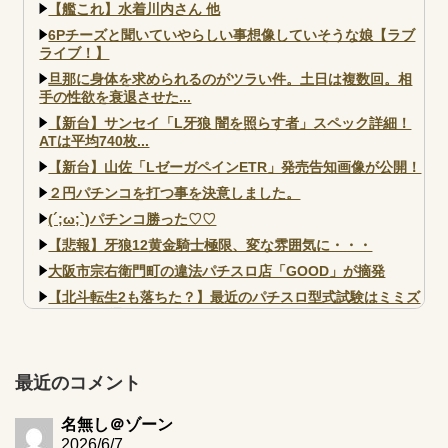
【艦これ】水着川内さん 他
6Pチーズと聞いていやらしい事想像していそうな娘【ラブ
ライブ！】
旦那に身体を求められるのがツラい件。土日は複数回。相
手の性欲を衰退させた...
【新台】サンセイ「L牙狼 闇を照らす者」スペック詳細！
ATは平均740枚...
【新台】山佐「LゼーガペインETR」発売告知画像が公開！
２円パチンコを打つ事を決意しました。
(´;ω;`)パチンコ勝った♡♡
【悲報】牙狼12黄金騎士極限、変な雰囲気に・・・
大阪市宗右衛門町の違法パチスロ店「GOOD」が摘発
【北斗転生2も落ちた？】最近のパチスロ型式試験はミミズ
的な何かが通りにく...
【実戦報告】e黄門ちゃま寿限無 初日の評判まとめ！コン
プ報告あり！弱予告...
最近のコメント
アズールレーン スロット評価はコイン持ちの悪い疑似ボ天
井の軽い絆？
名無し＠ゾーン
2026/6/7