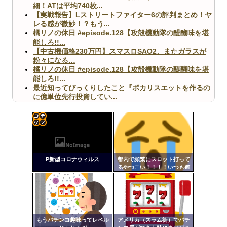
細！ATは平均740枚...
【実戦報告】Lストリートファイター6の評判まとめ！ヤ
レる感が微妙！？もう...
橘リノの休日 #episode.128【攻殻機動隊の醍醐味を堪
能しろ!!...
【中古機価格230万円】スマスロSAO2、またガラスが
粉々になる…
橘リノの休日 #episode.128【攻殻機動隊の醍醐味を堪
能しろ!!...
最近知ってびっくりしたこと『ポカリスエットを作るの
に億単位先行投資してい...
【ヤバ杉】日本の無車検車「実は俺たち20万台も走って
ますｗ」←これどうす...
【閲覧注意】俺が近くにいると機械が壊れるんだけどさ
【画像】ペプシコーラ社、「こういうのでいいんだよ」
コテ
な新商品を発売
リン
P新型コロナウィルス
都内で頻繁にスロット打って
- 固
るやつこい！！！！いつも何
打ってる！！！
定リ
ンク
Powered by livedoor 相互RSS
自動
更新
もうパチンコ趣味ってレベル
アメリカ（スラム街）でパチ