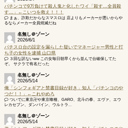
パチンコで9万負けて殺人鬼と化したワイ「殺す…全員殺
す…」←こいつを救え！！！
まぁ、詐欺だからなスマスロは 店よりもメーカーが悪いからや
Powered by livedoor 相互RSS
るならメーカー全員焼滅だね
名無し＠ゾーン
2026/6/1
パチスロ台の設定を漏らした疑いでマネージャー男性と打
ち子の女性を逮捕 山口県
３回な訳ないww この女毎日朝早くから並んで台確保してた
ぞ。 サクラで有名だった
名無し＠ゾーン
2026/5/14
俺「シンフォギアと禁書目録が好き」知人「パチンコのや
つだ！！」←これやめろ
ついでに東京卍や東京喰種、GARO、北斗の拳、エヴァ、エウ
レカセブン、ダンバイン、ウルトラ...
名無し＠ゾーン
2026/5/14