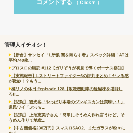
コメントする
管理人イチオシ！
【新台】サンセイ「L牙狼 闇を照らす者」スペック詳細！ATは
平均740枚...
プロスロの嘱託 #112【ガリぞうが初見で導くボーナス察知】
【実戦報告】Lストリートファイター6の評判まとめ！ヤレる感
が微妙！？もう...
橘リノの休日 #episode.128【攻殻機動隊の醍醐味を堪能し
ろ!!...
【悲報】 観光客「やっぱり本場のジンギスカンは美味い！」
道民ワイ「ぷっｗ...
【悲報】 上沼恵美子さん「簡単にそうめん作れ言うけど、そ
うめん作りて地獄...
【中古機価格230万円】スマスロSAO2、またガラスが粉々に