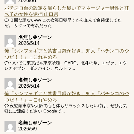
2026/6/1
パチスロ台の設定を漏らした疑いでマネージャー男性と打
ち子の女性を逮捕 山口県
３回な訳ないww この女毎日朝早くから並んで台確保してた
ぞ。 サクラで有名だった
名無し＠ゾーン
2026/5/14
俺「シンフォギアと禁書目録が好き」知人「パチンコのや
つだ！！」←これやめろ
ついでに東京卍や東京喰種、GARO、北斗の拳、エヴァ、エウ
レカセブン、ダンバイン、ウルトラ...
名無し＠ゾーン
2026/5/14
俺「シンフォギアと禁書目録が好き」知人「パチンコのや
つだ！！」←これやめろ
夜魅館東京や大阪で心も体もリラックスしたい時は、ぜひお気
軽にご連絡ください Googleで...
名無し＠ゾーン
2026/5/9