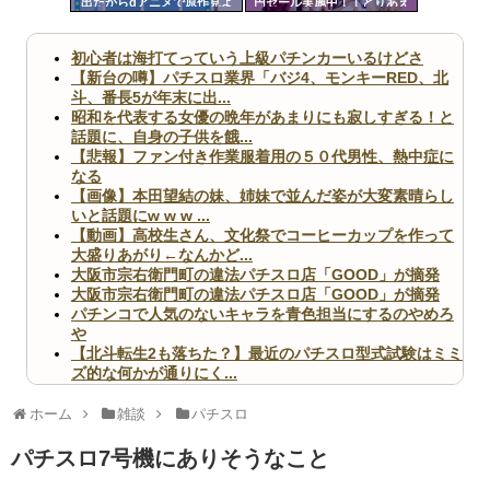
出たからdアニメで原作見よ
円セール実施中！！とりあえ
ツー
うと思う
ず全部買うやろｗｗｗｗｗ
ル
初心者は海打てっていう上級パチンカーいるけどさ
【新台の噂】パチスロ業界「バジ4、モンキーRED、北
斗、番長5が年末に出...
昭和を代表する女優の晩年があまりにも寂しすぎる！と
話題に、自身の子供を餓...
【悲報】ファン付き作業服着用の５０代男性、熱中症に
なる
【画像】本田望結の妹、姉妹で並んだ姿が大変素晴らし
いと話題にw w w ...
【動画】高校生さん、文化祭でコーヒーカップを作って
大盛りあがり←なんかど...
大阪市宗右衛門町の違法パチスロ店「GOOD」が摘発
大阪市宗右衛門町の違法パチスロ店「GOOD」が摘発
パチンコで人気のないキャラを青色担当にするのやめろ
や
【北斗転生2も落ちた？】最近のパチスロ型式試験はミミ
ズ的な何かが通りにく...
無職のパチンコカス(22)なんやが、ワイの人生どれくら
いヤバいか教えて？...
ホーム
雑談
パチスロ
AngelBeats!とかいうクソアニメの思い出ｗｗｗ
パチスロ7号機にありそうなこと