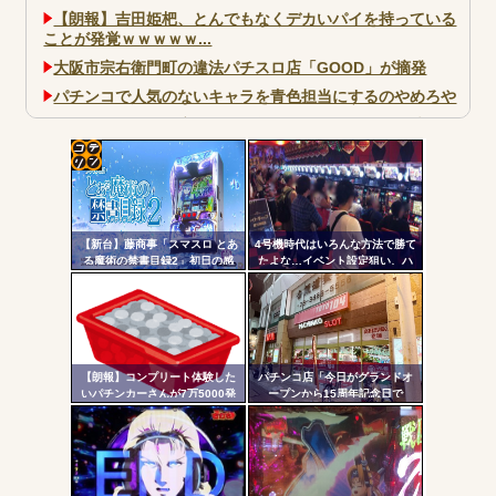
【朗報】吉田姫杷、とんでもなくデカいパイを持っている
ことが発覚ｗｗｗｗｗ...
大阪市宗右衛門町の違法パチスロ店「GOOD」が摘発
パチンコで人気のないキャラを青色担当にするのやめろや
ワイ、パチンコ屋店員の目の前で会員カードを握り潰し
「今までありがとう」と...
無職のパチンコカス(22)なんやが、ワイの人生どれくらい
コテ
ヤバいか教えて？...
リン
AngelBeats!とかいうクソアニメの思い出ｗｗｗ
【新台】藤商事「スマスロ とあ
4号機時代はいろんな方法で勝て
- 固
る魔術の禁書目録2」初日の感
たよな…イベント設定狙い、ハ
想・評判まとめ！噛み合った瞬
イエナ、超技術介入機、新装狙
定リ
間はめっちゃおもろい。全6&コ
い…
ンク
ンプリートデータも
自動
Powered by livedoor 相互RSS
更新
【朗報】コンプリート体験した
パチンコ店「今日がグランドオ
いパチンカーさんが7万5000発
ープンから15周年記念日で
ツー
出ている台に着席した結果ｗｗ
す！」←ワイ「五万負けてま
ｗ
す」
ル