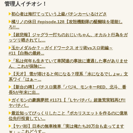
管理人イチオシ！
初心者は海打てっていう上級パチンカーいるけどさ
橘リノの休日 #episode.128【攻殻機動隊の醍醐味を堪能し
ろ!!...
【超悲報】ジャグラー打ちのおじいちゃん、オカルト行為をガ
ッツリ晒されてし...
玉かメダルか？～ガイドワークス オリ術vsスロ術編～
#11【白熱の最終...
「私は何年も生きていて車関連の事故に遭遇した事がありませ
ん、これが保険に...
【天才】 雪が溶けると何になる？理系「水になるでしょw」文
系ワイ「はぁ～...
【新台の噂】パチスロ業界「バジ4、モンキーRED、北斗、番
長5が年末に出...
ガイモンの豪腕夢想 #1171【「Lヤバチバ」超激荒実戦再び!!
ヤバチバ...
最近知ってびっくりしたこと『ポカリスエットを作るのに億単
位先行投資してい...
【ヤバ杉】日本の無車検車「実は俺たち20万台も走ってます
ｗ」←これどうす...