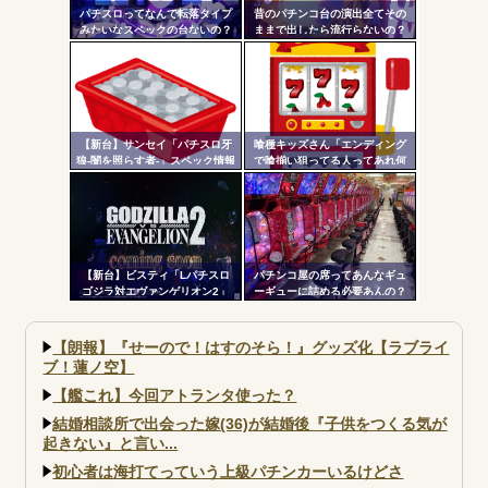
パチスロってなんで転落タイプ
昔のパチンコ台の演出全てその
みたいなスペックの台ないの？
ままで出したら流行らないの？
【新台】サンセイ「パチスロ牙
喰種キッズさん「エンディング
狼-闇を照らす者-」スペック情報
で喰揃い狙ってる人ってあれ何
判明！純増約9.1枚のAT機、疑似
の意味があるの？」
ボ突破型、究極魔戒RUSHは継続
率82.6%のバトルタイプAT
【新台】ビスティ「Lパチスロ
パチンコ屋の席ってあんなギュ
ゴジラ対エヴァンゲリオン2」
ーギューに詰める必要あんの？
PV第一弾公開！Gの衝撃再
もっと離した方がよくね？？？
来！！！
【朗報】『せーので！はすのそら！』グッズ化【ラブライ
ブ！蓮ノ空】
【艦これ】今回アトランタ使った？
結婚相談所で出会った嫁(36)が結婚後『子供をつくる気が
起きない』と言い...
初心者は海打てっていう上級パチンカーいるけどさ