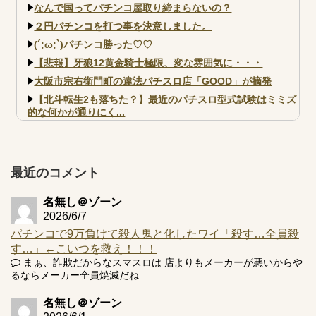
なんで国ってパチンコ屋取り締まらないの？
２円パチンコを打つ事を決意しました。
(´;ω;`)パチンコ勝った♡♡
【悲報】牙狼12黄金騎士極限、変な雰囲気に・・・
大阪市宗右衛門町の違法パチスロ店「GOOD」が摘発
【北斗転生2も落ちた？】最近のパチスロ型式試験はミミズ
的な何かが通りにく...
【実戦報告】e黄門ちゃま寿限無 初日の評判まとめ！コン
プ報告あり！弱予告...
アズールレーン スロット評価はコイン持ちの悪い疑似ボ天
最近のコメント
井の軽い絆？
名無し＠ゾーン
2026/6/7
パチンコで9万負けて殺人鬼と化したワイ「殺す…全員殺
す…」←こいつを救え！！！
Powered by livedoor 相互RSS
まぁ、詐欺だからなスマスロは 店よりもメーカーが悪いからや
るならメーカー全員焼滅だね
名無し＠ゾーン