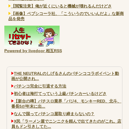
【閲覧注意】俺が近くにいると機械が壊れるんだけどさ
【画像】ペプシコーラ社、「こういうのでいいんだよ」な新商
品を発売
Powered by livedoor 相互RSS
THE NEUTRALのしげるさんのパチンココラボイベント動
画が公開され...
パチンコ完全に引退する方法
初心者は海打てっていう上級パチンカーいるけどさ
【新台の噂】パチスロ業界「バジ4、モンキーRED、北斗、
番長5が年末に出...
なんで国ってパチンコ屋取り締まらないの？
X民「ラーメン屋でニンニクを頼んで出てきたのがこれ。店
員もドン引きしてた...