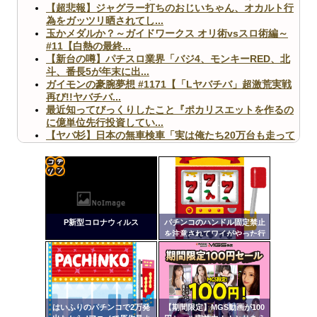
【超悲報】ジャグラー打ちのおじいちゃん、オカルト行
為をガッツリ晒されてし...
玉かメダルか？～ガイドワークス オリ術vsスロ術編～
#11【白熱の最終...
【新台の噂】パチスロ業界「バジ4、モンキーRED、北
斗、番長5が年末に出...
ガイモンの豪腕夢想 #1171【「Lヤバチバ」超激荒実戦
再び!!ヤバチバ...
最近知ってびっくりしたこと『ポカリスエットを作るの
に億単位先行投資してい...
【ヤバ杉】日本の無車検車「実は俺たち20万台も走って
ますｗ」←これどうす...
【閲覧注意】俺が近くにいると機械が壊れるんだけどさ
【画像】ペプシコーラ社、「こういうのでいいんだよ」
な新商品を発売
コテ
リン
P新型コロナウィルス
パチンコのハンドル固定禁止
- 固
を注意されてワイがやった行
為
定リ
Powered by livedoor 相互RSS
ンク
自動
更新
はいふりのパチンコで2万発
【期間限定】MGS動画が100