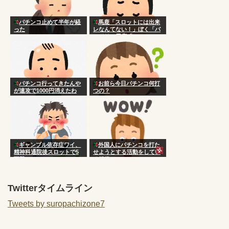
パチンコ止めて半年が経
馬鹿「スロットには出来
った
レなんてない！」ぼく「バ
ンドリ」馬鹿「…」
パチンコ行ってきたんや
お前ら今日パチンコ何打
が速攻で1000円消えたわ
つの？
ギャンブル依存症ワイ、
外国人にパチンコを打た
精神科通院後スロットで5
せようとする活動をしてい
万勝ち
る組織ｗｗｗ
Twitterタイムライン
Tweets by suropachizone7