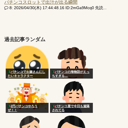
パチンコスロットで出汁が出る瞬間
8: 2026/04/30(木) 17:44:48.16 ID:2mGa9Mcq0 先読...
過去記事ランダム
パチンコでお嫁さんにし
パチンコの海物語がえっ
たいキャラクター
ちすぎる…
2円パチンコやろう
パチンコ屋で今日も遠隔
ぜ！！
されてる