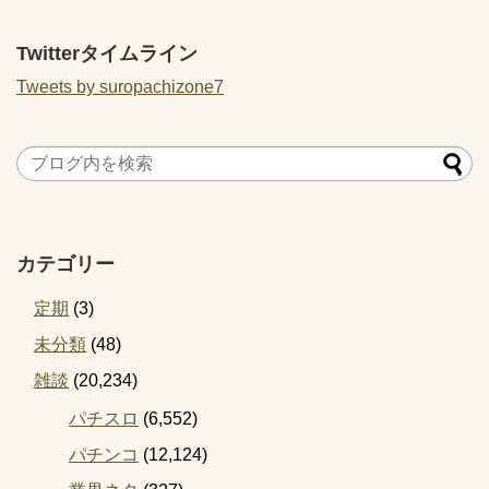
てしまう
Twitterタイムライン
Tweets by suropachizone7
カテゴリー
定期
(3)
未分類
(48)
雑談
(20,234)
パチスロ
(6,552)
パチンコ
(12,124)