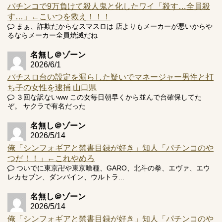
パチンコで9万負けて殺人鬼と化したワイ「殺す…全員殺
す…」←こいつを救え！！！
まぁ、詐欺だからなスマスロは 店よりもメーカーが悪いからや
るならメーカー全員焼滅だね
Powered by livedoor 相互RSS
名無し＠ゾーン
2026/6/1
パチスロ台の設定を漏らした疑いでマネージャー男性と打
ち子の女性を逮捕 山口県
３回な訳ないww この女毎日朝早くから並んで台確保してた
ぞ。 サクラで有名だった
名無し＠ゾーン
2026/5/14
俺「シンフォギアと禁書目録が好き」知人「パチンコのや
つだ！！」←これやめろ
ついでに東京卍や東京喰種、GARO、北斗の拳、エヴァ、エウ
レカセブン、ダンバイン、ウルトラ...
名無し＠ゾーン
2026/5/14
俺「シンフォギアと禁書目録が好き」知人「パチンコのや