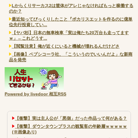
Lからくりサーカス2は筐体がアレじゃなければもっと稼働する
のか？
最近知ってびっくりしたこと『ポカリスエットを作るのに億単
位先行投資してい...
【ヤバ杉】日本の無車検車「実は俺たち20万台も走ってます
ｗ」←これどうす...
【閲覧注意】俺が近くにいると機械が壊れるんだけどさ
【画像】ペプシコーラ社、「こういうのでいいんだよ」な新商
品を発売
Powered by livedoor 相互RSS
【衝撃】実は主人公が「悪側」だった作品って何がある？
【衝撃】ダウンタウンプラスの観覧客の年齢層ｗｗｗｗｗ
(※画像あり)