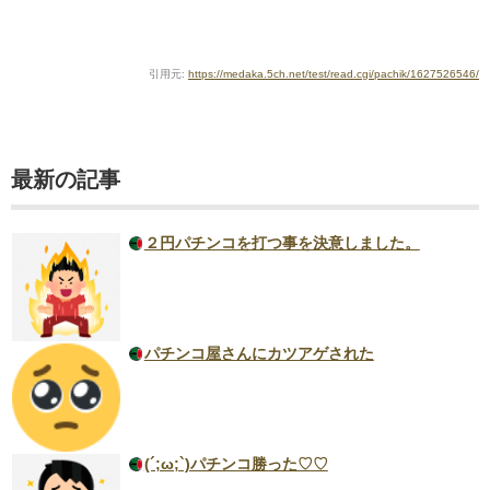
引用元:
https://medaka.5ch.net/test/read.cgi/pachik/1627526546/
最新の記事
２円パチンコを打つ事を決意しました。
パチンコ屋さんにカツアゲされた
(´;ω;`)パチンコ勝った♡♡