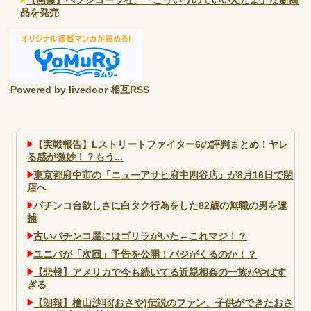
品を発売
Powered by livedoor 相互RSS
【実戦報告】Lストリートファイター6の評判まとめ！ヤレ
る感が微妙！？もう...
東京都府中市の「ニューアサヒ府中四谷店」が8月16日で閉
店へ
パチンコ台欲しさに白タク行為をした82歳の無職の男を逮
捕
古いパチンコ屋にはゴリラがいた←これマジ！？
ユニバが「次回」予告を公開！バジがくるのか！？
【悲報】アメリカで今も続いてる近親相姦の一族がやばす
ぎる
【朗報】檜山沙耶(おさや)伝説のファン、子供ができたおさ