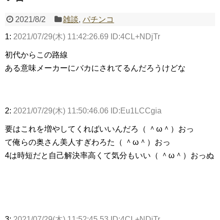
2021/8/2
雑談
,
パチンコ
Powered by livedoor 相互RSS
1:
2021/07/29(木) 11:42:26.69 ID:4CL+NDjTr
初代からこの路線
ある意味メーカーにバカにされてるんだろうけどな
2:
2021/07/29(木) 11:50:46.06 ID:Eu1LCCgia
要はこれを増やしてくればいいんだろ（ ＾ω＾）おっ
て俺らの奥さん美人すぎわろた（ ＾ω＾）おっ
4は時短だと自己解決率高くて気分もいい（ ＾ω＾）おっぬ
3:
2021/07/29(木) 11:52:45.53 ID:4CL+NDjTr