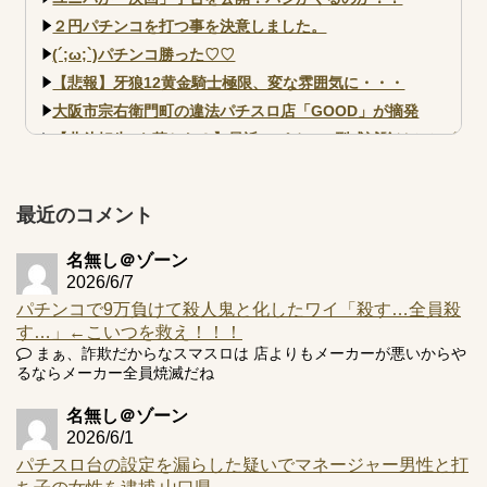
２円パチンコを打つ事を決意しました。
(´;ω;`)パチンコ勝った♡♡
【悲報】牙狼12黄金騎士極限、変な雰囲気に・・・
大阪市宗右衛門町の違法パチスロ店「GOOD」が摘発
【北斗転生2も落ちた？】最近のパチスロ型式試験はミミズ
的な何かが通りにく...
【実戦報告】e黄門ちゃま寿限無 初日の評判まとめ！コン
プ報告あり！弱予告...
最近のコメント
アズールレーン スロット評価はコイン持ちの悪い疑似ボ天
井の軽い絆？
名無し＠ゾーン
2026/6/7
パチンコで9万負けて殺人鬼と化したワイ「殺す…全員殺
す…」←こいつを救え！！！
まぁ、詐欺だからなスマスロは 店よりもメーカーが悪いからや
るならメーカー全員焼滅だね
Powered by livedoor 相互RSS
名無し＠ゾーン
2026/6/1
パチスロ台の設定を漏らした疑いでマネージャー男性と打