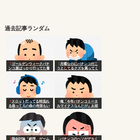
過去記事ランダム
ゴールデンウィークパチ
月曜なのにパチンコ行こ
ンコ屋ばっかり行ってた養
うとしてるクズを罵ってく
分いるでしょ
れ
スロット打ってる時流れ
俺「今年パチンコトータ
る曲って元の曲の何倍もい
ルマイナスなんだが」お前
い曲に聞こえるよね
ら「金捨てるの趣味な
の？」
国会討論「総理、ゲーム
パチンコのヘソがデカく