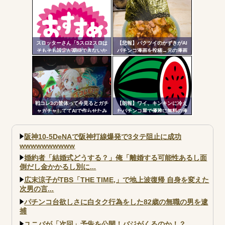
が始まる！SAOファンは急
げ！！！
スロッターさん「5スロ2スロは
【悲報】パクツイのかずきがAI
そもそも設定が期待できないか
パチンコ漫画を投稿→元の漫画
らやるもんじゃない」
を描いた原作者が降臨してしま
う
戦コレ3の筐体って今見るとガチ
【朗報】ワイ、キンキンに冷え
ャガチャしててAIで作らせたみ
たパチンコ屋で優雅に無料の漫
たいだよな
画を楽しむｗｗｗｗ
阪神10-5DeNAで阪神打線爆発で3タテ阻止に成功
wwwwwwwwww
婚約者「結婚式どうする？」俺「離婚する可能性あるし面
倒だし金かかるし別に...
広末涼子がTBS「THE TIME,」で地上波復帰 自身を変えた
次男の言...
パチンコ台欲しさに白タク行為をした82歳の無職の男を逮
捕
ユニバが「次回」予告を公開！バジがくるのか！？