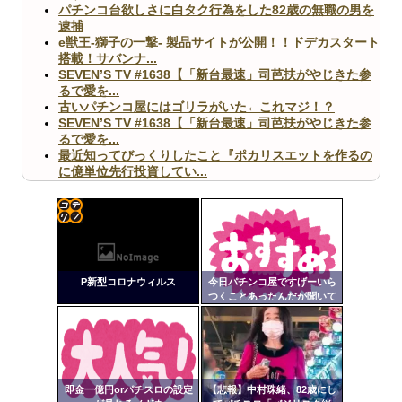
パチンコ台欲しさに白タク行為をした82歳の無職の男を
逮捕
e獣王-獅子の一撃- 製品サイトが公開！！ドデカスタート
搭載！サバンナ...
SEVEN’S TV #1638【「新台最速」司芭扶がやじきた参
るで愛を...
古いパチンコ屋にはゴリラがいた←これマジ！？
SEVEN’S TV #1638【「新台最速」司芭扶がやじきた参
るで愛を...
最近知ってびっくりしたこと『ポカリスエットを作るの
に億単位先行投資してい...
【ヤバ杉】日本の無車検車「実は俺たち20万台も走って
ますｗ」←これどうす...
【閲覧注意】俺が近くにいると機械が壊れるんだけどさ
【画像】ペプシコーラ社、「こういうのでいいんだよ」
コテ
な新商品を発売
リン
P新型コロナウィルス
今日パチンコ屋ですげーいら
- 固
つくことあったんだが聞いて
くれ
定リ
ンク
Powered by livedoor 相互RSS
自動
更新
即金一億円orパチスロの設定
【悲報】中村珠緒、82歳にし