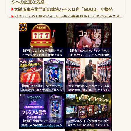
やへの正直な気持...
大阪市宗右衛門町の違法パチスロ店「GOOD」が摘発
パチンコで人気のないキャラを青色担当にするのやめろや
ワイ、パチンコ屋店員の目の前で会員カードを握り潰し
「今までありがとう」と...
コテ
無職のパチンコカス(22)なんやが、ワイの人生どれくらい
ヤバいか教えて？...
リン
AngelBeats!とかいうクソアニメの思い出ｗｗｗ
【朗報】スパイキー開発トリビ
【新台】SANKYO「eフィーバ
- 固
アにてスマスロ東京喰種「規定
ー妖怪ウォッチ」ロング試打動
ゲーム数による当せんと裏AT突
画&反応まとめ！妖怪ウォッチ世
定リ
入率」が公開される。100G・
代がパチンコデビューしまくり
ンク
200G以内に到達で裏AT突入が優
そうな予感
遇
自動
Powered by livedoor 相互RSS
更新
【朗報】eSAOアリシゼーション
ガチで疑問なんだがパチンコ屋
夜空の先行導入で沸く「サンシ
の常連おっさん客ってなんでい
ツー
ャインKYORAKU平針」2日連続
つも同じ服着てるの？
で総差枚10万枚超えの祭りを開
ル
催中ｗｗｗｗ
【朗報】全国のパチンコ店にて
ノーマルタイプが廃れたのは設
京楽「e SAOアリシゼーション
定1で出率100%ありきになり設
夜空」のデモ機プレミアム展示
定1放置がデフォになったから