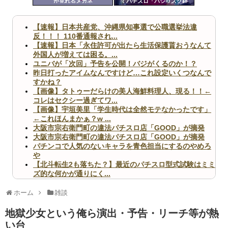
が見れるメガネ
てパチスロ「バジリスク絆
ツー
2」を打つ
ル
【速報】日本共産党、沖縄県知事選で公職選挙法違
反！！！ 110番通報され...
【速報】日本「永住許可が出たら生活保護貰おうなんて
外国人が増えては困る。...
ユニバが「次回」予告を公開！バジがくるのか！？
昨日打ったアイムなんですけど…これ設定いくつなんで
すかね？
【画像】タトゥーだらけの美人海鮮料理人、現る！！←
コレはセクシー過ぎてワ...
【画像】宇垣美里「学生時代は全然モテなかったです」
←これほんまかぁ？w ...
大阪市宗右衛門町の違法パチスロ店「GOOD」が摘発
大阪市宗右衛門町の違法パチスロ店「GOOD」が摘発
パチンコで人気のないキャラを青色担当にするのやめろ
や
【北斗転生2も落ちた？】最近のパチスロ型式試験はミミ
ズ的な何かが通りにく...
無職のパチンコカス(22)なんやが、ワイの人生どれくら
いヤバいか教えて？...
ホーム
雑談
AngelBeats!とかいうクソアニメの思い出ｗｗｗ
地獄少女という俺ら演出・予告・リーチ等が熱
い台