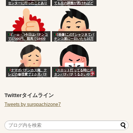
センターに行ったことあり
ても左の調整が悪ければど
ますか？パチンコ行ったこ
うと言う事はねんだよ
とありますか？」
(´・ω・`)今日はパチンコ
[画像]このTシャツきてパ
で27000円、競馬で18400
チンコ屋に一日いたら10万
円勝ちました
円もらえるならやるか？
ナマポパチンカス俺、テ
スロット打ってる時にボ
レビの修理費で２か月パチ
タンバチバチうるさいやつ
ンコ打てないことが確定し
死ねよ
てしまう
Twitterタイムライン
Tweets by suropachizone7