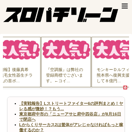
朗報】後藤真希
『空調服』は弊社の
モンキーＤルフィ
無毛女性器生チラ
登録商標でございま
熊本県へ復興支援
乳の首ポ...
す。←コイ...
して８億円...
【実戦報告】Lストリートファイター6の評判まとめ！ヤ
レる感が微妙！？もう...
東京都府中市の「ニューアサヒ府中四谷店」が8月16日
で閉店へ
Lからくりサーカス2は筐体がアレじゃなければもっと稼
働するのか？