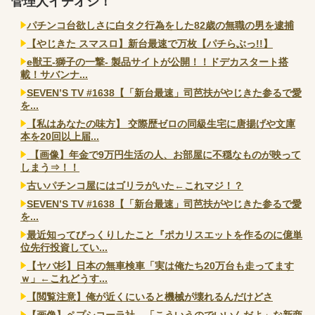
管理人イチオシ！
パチンコ台欲しさに白タク行為をした82歳の無職の男を逮捕
【やじきた スマスロ】新台最速で万枚【パチらぶっ!!】
e獣王-獅子の一撃- 製品サイトが公開！！ドデカスタート搭
載！サバンナ...
SEVEN’S TV #1638【「新台最速」司芭扶がやじきた参るで愛
を...
【私はあなたの味方】 交際歴ゼロの同級生宅に唐揚げや文庫
本を20回以上届...
【画像】年金で9万円生活の人、お部屋に不穏なものが映って
しまう⇒！！
古いパチンコ屋にはゴリラがいた←これマジ！？
SEVEN’S TV #1638【「新台最速」司芭扶がやじきた参るで愛
を...
最近知ってびっくりしたこと『ポカリスエットを作るのに億単
位先行投資してい...
【ヤバ杉】日本の無車検車「実は俺たち20万台も走ってます
ｗ」←これどうす...
【閲覧注意】俺が近くにいると機械が壊れるんだけどさ
【画像】ペプシコーラ社、「こういうのでいいんだよ」な新商