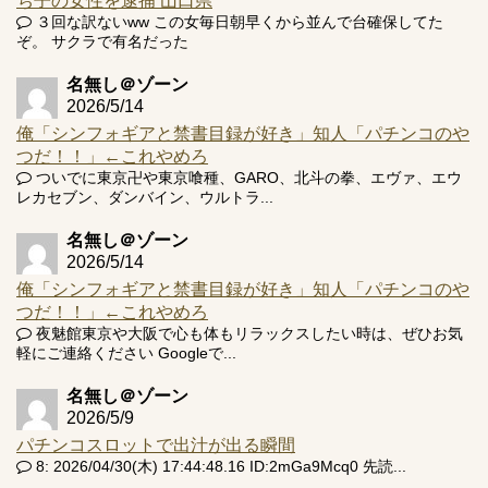
ち子の女性を逮捕 山口県
３回な訳ないww この女毎日朝早くから並んで台確保してた
ぞ。 サクラで有名だった
名無し＠ゾーン
2026/5/14
俺「シンフォギアと禁書目録が好き」知人「パチンコのや
つだ！！」←これやめろ
ついでに東京卍や東京喰種、GARO、北斗の拳、エヴァ、エウ
レカセブン、ダンバイン、ウルトラ...
名無し＠ゾーン
2026/5/14
俺「シンフォギアと禁書目録が好き」知人「パチンコのや
つだ！！」←これやめろ
夜魅館東京や大阪で心も体もリラックスしたい時は、ぜひお気
軽にご連絡ください Googleで...
名無し＠ゾーン
2026/5/9
パチンコスロットで出汁が出る瞬間
8: 2026/04/30(木) 17:44:48.16 ID:2mGa9Mcq0 先読...