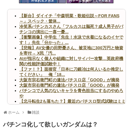
が見れるメガネ
円セール実施中！！とりあえ
ツー
ず全部買うやろｗｗｗｗｗ
ル
【新台】ダイイチ「中森明菜・歌姫伝説～FOR FANS
～」スペック・筐体...
冷笑系パチンカスさん「フルカスは脳死？成人男子がパ
チンコの演出に一喜一憂...
【衝撃画像】中学生「先生！水泳で水着になるのイヤで
す！」先生「分かった」...
【悲報】AV女優の田野憂さん、被災地に300万円と物資
を寄付→ X民「汚...
AIが指示なく個人や組織に対しサイバー攻撃…英政府機
関の性能評価試験中！
【ファ！？】面接官「日本に刀鍛冶は何人いるか推定し
てください」 俺「18...
大阪市宗右衛門町の違法パチスロ店「GOOD」が摘発
大阪市宗右衛門町の違法パチスロ店「GOOD」が摘発
パチンコで人気のないキャラを青色担当にするのやめろ
や
【北斗転生2も落ちた？】最近のパチスロ型式試験はミミ
ズ的な何かが通りにく...
無職のパチンコカス(22)なんやが、ワイの人生どれくら
ホーム
雑談
いヤバいか教えて？...
AngelBeats!とかいうクソアニメの思い出ｗｗｗ
パチンコ化して欲しいガンダムは？