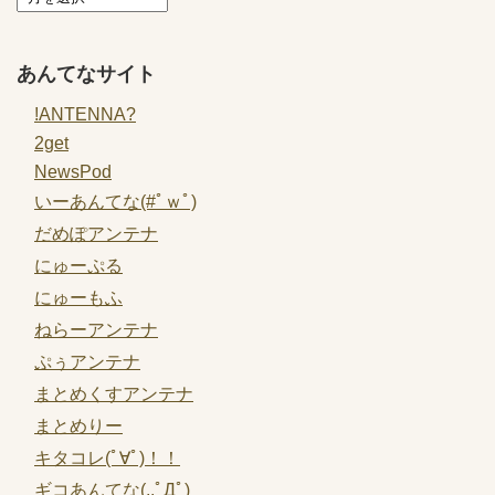
あんてなサイト
!ANTENNA?
2get
NewsPod
いーあんてな(#ﾟｗﾟ)
だめぽアンテナ
にゅーぷる
にゅーもふ
ねらーアンテナ
ぷぅアンテナ
まとめくすアンテナ
まとめりー
キタコレ(ﾟ∀ﾟ)！！
ギコあんてな(,,ﾟДﾟ)