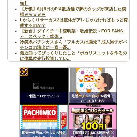
知】
【牙狼】8月5日のPIA数店舗で夢のタッグが来店した模
様ｗｗｗｗｗ
Lからくりサーカス2は筐体がアレじゃなければもっと稼
働するのか？
【新台】ダイイチ「中森明菜・歌姫伝説～FOR FANS
～」スペック・筐体...
冷笑系パチンカスさん「フルカスは脳死？成人男子がパ
チンコの演出に一喜一憂...
最近知ってびっくりしたこと『ポカリスエットを作るの
に億単位先行投資してい...
【ヤバ杉】日本の無車検車「実は俺たち20万台も走って
ますｗ」←これどうす...
【閲覧注意】俺が近くにいると機械が壊れるんだけどさ
【画像】ペプシコーラ社、「こういうのでいいんだよ」
コテ
な新商品を発売
リン
P新型コロナウィルス
最近パチンコ台のCM露骨に
- 固
なってきたよな
定リ
ンク
Powered by livedoor 相互RSS
自動
更新
即金一億円orパチスロの設定
【期間限定】MGS動画が100