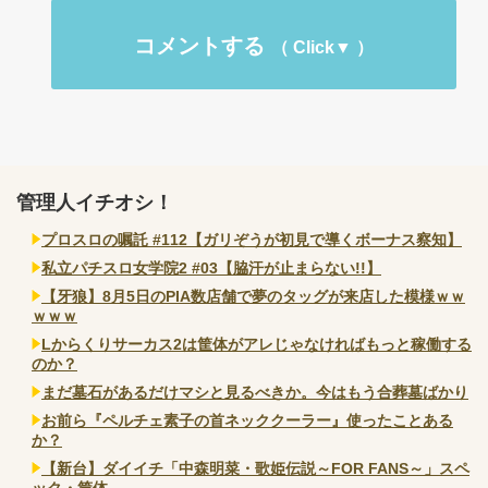
コメントする
管理人イチオシ！
プロスロの嘱託 #112【ガリぞうが初見で導くボーナス察知】
私立パチスロ女学院2 #03【脇汗が止まらない!!】
【牙狼】8月5日のPIA数店舗で夢のタッグが来店した模様ｗｗ
ｗｗｗ
Lからくりサーカス2は筐体がアレじゃなければもっと稼働する
のか？
まだ墓石があるだけマシと見るべきか。今はもう合葬墓ばかり
お前ら『ペルチェ素子の首ネッククーラー』使ったことある
か？
【新台】ダイイチ「中森明菜・歌姫伝説～FOR FANS～」スペ
ック・筐体...