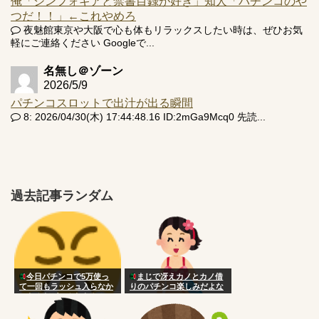
俺「シンフォギアと禁書目録が好き」知人「パチンコのや
つだ！！」←これやめろ
夜魅館東京や大阪で心も体もリラックスしたい時は、ぜひお気
軽にご連絡ください Googleで...
名無し＠ゾーン
2026/5/9
パチンコスロットで出汁が出る瞬間
8: 2026/04/30(木) 17:44:48.16 ID:2mGa9Mcq0 先読...
過去記事ランダム
今日パチンコで5万使っ
まじで冴えカノとカノ借
て一回もラッシュ入らなか
りのパチンコ楽しみだよな
ったんだがこんなもん？