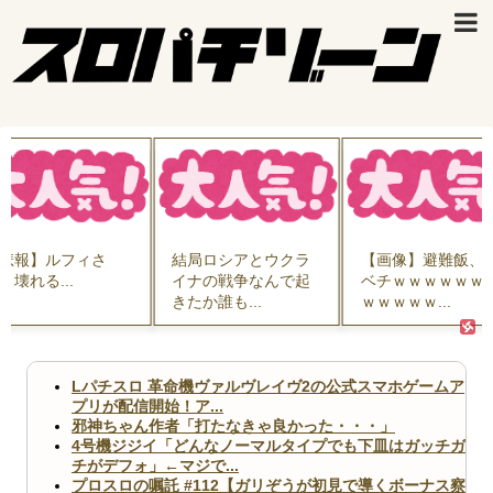
悲報】ルフィさ
結局ロシアとウクラ
【画像】避難飯、
、壊れる...
イナの戦争なんで起
ベチｗｗｗｗｗｗ
きたか誰も...
ｗｗｗｗｗ...
Lパチスロ 革命機ヴァルヴレイヴ2の公式スマホゲームア
プリが配信開始！ア...
邪神ちゃん作者「打たなきゃ良かった・・・」
4号機ジジイ「どんなノーマルタイプでも下皿はガッチガ
チがデフォ」←マジで...
プロスロの嘱託 #112【ガリぞうが初見で導くボーナス察