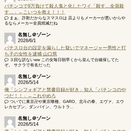
パチンコで9万負けて殺人鬼と化したワイ「殺す…全員殺
す…」←こいつを救え！！！
まぁ、詐欺だからなスマスロは 店よりもメーカーが悪いからや
るならメーカー全員焼滅だね
Powered by livedoor 相互RSS
名無し＠ゾーン
2026/6/1
パチスロ台の設定を漏らした疑いでマネージャー男性と打
ち子の女性を逮捕 山口県
３回な訳ないww この女毎日朝早くから並んで台確保してた
ぞ。 サクラで有名だった
名無し＠ゾーン
2026/5/14
俺「シンフォギアと禁書目録が好き」知人「パチンコのや
つだ！！」←これやめろ
ついでに東京卍や東京喰種、GARO、北斗の拳、エヴァ、エウ
レカセブン、ダンバイン、ウルトラ...
名無し＠ゾーン
2026/5/14