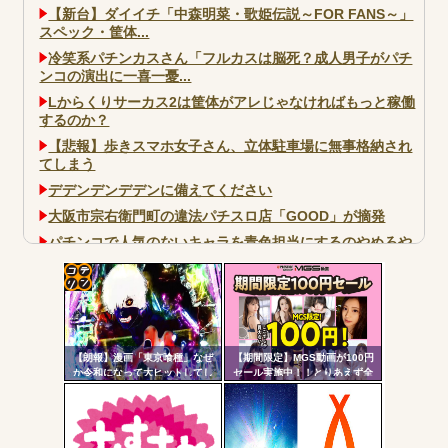
【新台】ダイイチ「中森明菜・歌姫伝説～FOR FANS～」
スペック・筐体...
冷笑系パチンカスさん「フルカスは脳死？成人男子がパチ
ンコの演出に一喜一憂...
Lからくりサーカス2は筐体がアレじゃなければもっと稼働
するのか？
【悲報】歩きスマホ女子さん、立体駐車場に無事格納され
てしまう
デデンデンデデンに備えてください
大阪市宗右衛門町の違法パチスロ店「GOOD」が摘発
パチンコで人気のないキャラを青色担当にするのやめろや
ワイ、パチンコ屋店員の目の前で会員カードを握り潰し
「今までありがとう」と...
コテ
無職のパチンコカス(22)なんやが、ワイの人生どれくらい
ヤバいか教えて？...
リン
AngelBeats!とかいうクソアニメの思い出ｗｗｗ
【朗報】漫画「東京喰種」なぜ
【期間限定】MGS動画が100円
- 固
か令和になって大ヒットしてし
セール実施中！！とりあえず全
まうｗｗｗ
部買うやろｗｗｗｗｗ
定リ
ンク
自動