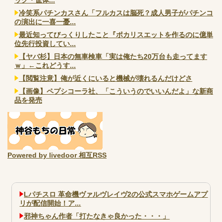
冷笑系パチンカスさん「フルカスは脳死？成人男子がパチンコ
の演出に一喜一憂...
最近知ってびっくりしたこと『ポカリスエットを作るのに億単
位先行投資してい...
【ヤバ杉】日本の無車検車「実は俺たち20万台も走ってます
ｗ」←これどうす...
【閲覧注意】俺が近くにいると機械が壊れるんだけどさ
【画像】ペプシコーラ社、「こういうのでいいんだよ」な新商
品を発売
Powered by livedoor 相互RSS
Lパチスロ 革命機ヴァルヴレイヴ2の公式スマホゲームアプ
リが配信開始！ア...
邪神ちゃん作者「打たなきゃ良かった・・・」