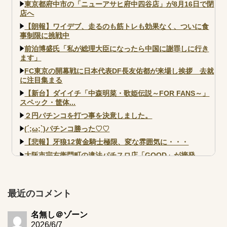
えた方がいいと思います」
東京都府中市の「ニューアサヒ府中四谷店」が8月16日で閉
店へ
【朗報】ワイデブ、走るのも筋トレも効果なく、ついに食
事制限に挑戦中
前泊博盛氏「私が総理大臣になったら中国に謝罪しに行き
ます」
FC東京の開幕戦に日本代表DF長友佑都が来場し挨拶 去就
に注目集まる
【新台】ダイイチ「中森明菜・歌姫伝説～FOR FANS～」
スペック・筐体...
２円パチンコを打つ事を決意しました。
(´;ω;`)パチンコ勝った♡♡
【悲報】牙狼12黄金騎士極限、変な雰囲気に・・・
大阪市宗右衛門町の違法パチスロ店「GOOD」が摘発
【北斗転生2も落ちた？】最近のパチスロ型式試験はミミズ
的な何かが通りにく...
【実戦報告】e黄門ちゃま寿限無 初日の評判まとめ！コン
最近のコメント
プ報告あり！弱予告...
アズールレーン スロット評価はコイン持ちの悪い疑似ボ天
名無し＠ゾーン
井の軽い絆？
2026/6/7