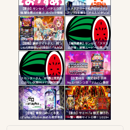
Powered by livedoor 相互RSS
更新
【新台】サンセイ「パチスロ牙
エクスアリーナ松戸がディスク
狼-闇を照らす者-」スペック情報
アップ2を撤去したらしくディス
ツー
判明！純増約9.1枚のAT機、疑似
クアッパーさん達から落胆の声
ボ突破型、究極魔戒RUSHは継続
ル
率82.6%のバトルタイプAT
【朗報】解析サイトさん、戦コ
【極限継承】サンセイ「スマス
レ6の周期狙いの項目に「もがみ
ロ牙狼」速報ムービー公開！牙
んの尻画像」を採用
狼の名に恥じぬ出玉性能がパチ
ンコからスロットへ
スロッターさん「BT機は意図的
【設置48台・推定全6】日本
に出ない区間付けて試験対策し
No.1パチンコ店「マルハン新宿
てそうな気がする」
東宝ビル店」のマイジャグラ
ー、とんでもない事になるｗｗ
ｗｗｗ
【悲報】番長に続いて今度
【新台】サミー「e 獣王 獅子の
は”eRe:ゼロから始める異世界生
一撃」機種サイト公開！1/319×
活2”で不正基板が発見された模
ドデカSTRAIGHT、右の1/2で平
様…関係者さん「中古購入は控
均9,800個のサバチャンに突入