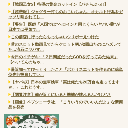
【戦国乙女5】待望の黄金カットイン【パチらぶっ!!】
【超悲報】ジャグラー打ちのおじいちゃん、オカルト行為をガ
ッツリ晒されてし...
【警告】 医師「米国では”ヘロインと同じくらいヤバい薬”が
日本では平気で...
この前森に行ったらちっちゃいウリボー見つけた
昔のスロット動画見てたらケロット柄が2回出たのにハズレて
た…流石にヤバす...
今日のイチゲキ↑「２日間虹だったGODを打ってみた結果」
【へいてんのちゃ...
最近知ってびっくりしたこと『ポカリスエットを作るのに億単
位先行投資してい...
【ヤバ杉】日本の無車検車「実は俺たち20万台も走ってます
ｗ」←これどうす...
【閲覧注意】俺が近くにいると機械が壊れるんだけどさ
【画像】ペプシコーラ社、「こういうのでいいんだよ」な新商
品を発売