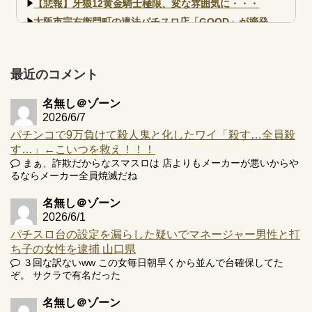
【悲報】牙狼12黄金騎士極限、変な雰囲気に・・・
大阪市宗右衛門町の違法パチスロ店「GOOD」が摘発
【北斗転生2も落ちた？】最近のパチスロ型式試験はミミズ
的な何かが通りにく...
【実戦報告】e黄門ちゃま寿限無 初日の評判まとめ！コン
最近のコメント
プ報告あり！弱予告...
アズールレーン スロット評価はコイン持ちの悪い疑似ボ天
名無し＠ゾーン
井の軽い絆？
2026/6/7
パチンコで9万負けて殺人鬼と化したワイ「殺す…全員殺
す…」←こいつを救え！！！
まぁ、詐欺だからなスマスロは 店よりもメーカーが悪いからや
るならメーカー全員焼滅だね
Powered by livedoor 相互RSS
名無し＠ゾーン
2026/6/1
パチスロ台の設定を漏らした疑いでマネージャー男性と打
ち子の女性を逮捕 山口県
３回な訳ないww この女毎日朝早くから並んで台確保してた
ぞ。 サクラで有名だった
名無し＠ゾーン