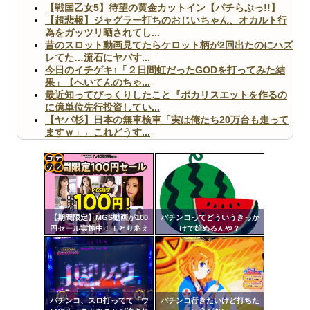
【戦国乙女5】待望の黄金カットイン【パチらぶっ!!】
【超悲報】ジャグラー打ちのおじいちゃん、オカルト行
為をガッツリ晒されてし...
昔のスロット動画見てたらケロット柄が2回出たのにハズ
レてた…流石にヤバす...
今日のイチゲキ↑「２日間虹だったGODを打ってみた結
果」【へいてんのちゃ...
最近知ってびっくりしたこと『ポカリスエットを作るの
に億単位先行投資してい...
【ヤバ杉】日本の無車検車「実は俺たち20万台も走って
ますｗ」←これどうす...
【閲覧注意】俺が近くにいると機械が壊れるんだけどさ
【画像】ペプシコーラ社、「こういうのでいいんだよ」
な新商品を発売
コテ
リン
【期間限定】MGS動画が100
パチンコってどういうきっか
- 固
円セール実施中！！とりあえ
けで始めるんや？
ず全部買うやろｗｗｗｗｗ
定リ
Powered by livedoor 相互RSS
ンク
自動
更新
パチンコ、スロ打ってて「ウ
パチンコ行きたいけど打ちた