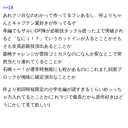
>>18
あれクソ台なのわかって作ってるフシあるし、何よりちゃ
んとキャプテン翼好きが作ってるぞ
本編でもザルいDF陣が必殺技タックル使った上で突破され
ると「なにィ！？」ていうカットインが入るとことかそも
そも全員必殺技演出あるとことか
森崎チャレンジが普段ゴミカスなのになんか変なとこで突
然当たり連れてくるとことか
石崎ィー！が通常時無能にも程があるのにこれまた顔面ブ
ロックが地味に確定演出なこととか
何より初回時短限定の小学生編が謎すぎるくらいめっっち
ゃ力入れてるとことか(これマジで最高だから原作好きはど
うにかして見て欲しい)