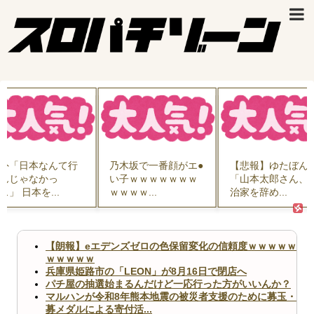
本なんて行
乃木坂で一番顔がエ●
【悲報】ゆたぼん氏
なかっ
い子ｗｗｗｗｗｗｗ
「山本太郎さん、政
を...
ｗｗｗｗ...
治家を辞め...
【朗報】eエデンズゼロの色保留変化の信頼度ｗｗｗｗｗ
ｗｗｗｗｗ
兵庫県姫路市の「LEON」が8月16日で閉店へ
パチ屋の抽選始まるんだけど一応行った方がいいんか？
マルハンが令和8年熊本地震の被災者支援のために募玉・
募メダルによる寄付活...