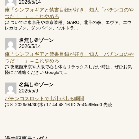
2026/5/14
俺「シンフォギアと禁書目録が好き」知人「パチンコのや
つだ！！」←これやめろ
ついでに東京卍や東京喰種、GARO、北斗の拳、エヴァ、エウ
レカセブン、ダンバイン、ウルトラ...
名無し＠ゾーン
2026/5/14
俺「シンフォギアと禁書目録が好き」知人「パチンコのや
つだ！！」←これやめろ
夜魅館東京や大阪で心も体もリラックスしたい時は、ぜひお気
軽にご連絡ください Googleで...
名無し＠ゾーン
2026/5/9
パチンコスロットで出汁が出る瞬間
8: 2026/04/30(木) 17:44:48.16 ID:2mGa9Mcq0 先読...
過去記事ランダム