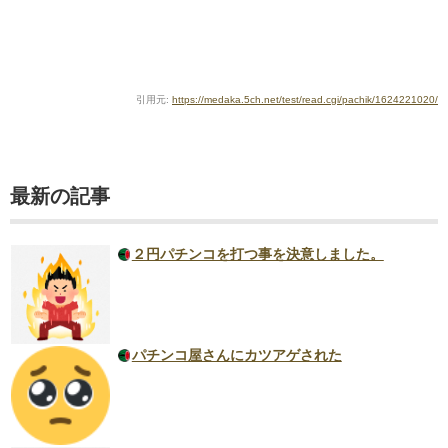
引用元:
https://medaka.5ch.net/test/read.cgi/pachik/1624221020/
最新の記事
２円パチンコを打つ事を決意しました。
パチンコ屋さんにカツアゲされた