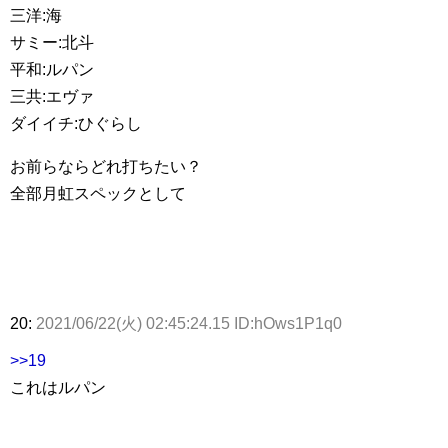
三洋:海
サミー:北斗
平和:ルパン
三共:エヴァ
ダイイチ:ひぐらし
お前らならどれ打ちたい？
全部月虹スペックとして
20:
2021/06/22(火) 02:45:24.15 ID:hOws1P1q0
>>19
これはルパン