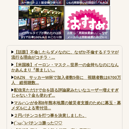
カー作ったよ！販促物で使って
レ6の周期狙いの項目に「もがみ
いいよ」ﾎｲ ジャンバリ「勝手
んの尻画像」を採用
にグッズ作ってタレントに渡さ
ないで」
ノーマルタイプが廃れたのは設
お前ら「周期抽選嫌い」←なぜ
定1で出率100%ありきになり設
メーカーは周期抽選の台ばかり
定1放置がデフォになったから
出すんだ？
【話題】不倫したらダメなのに、なぜか不倫するドラマが
流行る理由がコチラ・...
【米国株】イーロン・マスク←世界一の金持ちなのになん
かあんまり『羨ましい...
DAZN サッカーW杯で加入者数5倍に 視聴者数は6700万
人 総視聴数...
配信見ただけで台を語る評論家みたいなユーザー増えすぎ
じゃない？金も使わず...
マルハンが令和8年熊本地震の被災者支援のために募玉・募
メダルによる寄付活...
２円パチンコを打つ事を決意しました。
(´;ω;`)パチンコ勝った♡♡