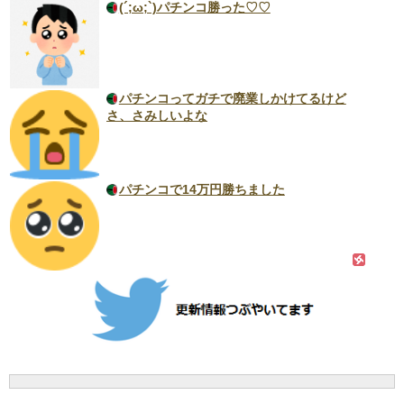
(´;ω;`)パチンコ勝った♡♡
パチンコってガチで廃業しかけてるけど
さ、さみしいよな
パチンコで14万円勝ちました