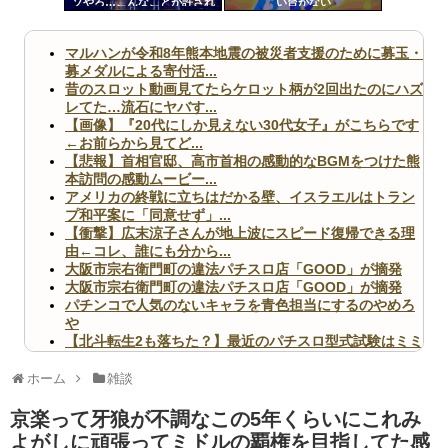
ソやろ…こんなことが許され
い台がない
ツー
ていいのか！？」って思った
こと
ル
マルハンが令和8年熊本地震の被災者支援のために募玉・
募メダルによる寄付活...
昔のスロット動画見てたらケロット柄が2回出たのにハズ
レてた…流石にヤバす...
【画像】『20代にしか見えない30代女子』がこちらです
←お前らから見てど...
【悲報】首相官邸、高市首相の感動的なBGMをつけた熊
本訪問の感動ムービー...
アメリカの終戦に立ちはだかる壁、イスラエルはトラン
プ和平案に「同意せず」...
【衝撃】広末涼子さんが地上波にスピード復帰できる理
由←コレ、誰にも分から...
大阪市宗右衛門町の違法パチスロ店「GOOD」が摘発
大阪市宗右衛門町の違法パチスロ店「GOOD」が摘発
パチンコで人気のないキャラを青色担当にするのやめろ
や
【北斗転生2も落ちた？】最近のパチスロ型式試験はミミ
ズ的な何かが通りにく...
無職のパチンコカス(22)なんやが、ワイの人生どれくら
ホーム
雑談
いヤバいか教えて？...
AngelBeats!とかいうクソアニメの思い出ｗｗｗ
京楽って牙狼が不調なこの5年くらいにこれみ
よがしに頑張ってミドルの覇権を目指してた感