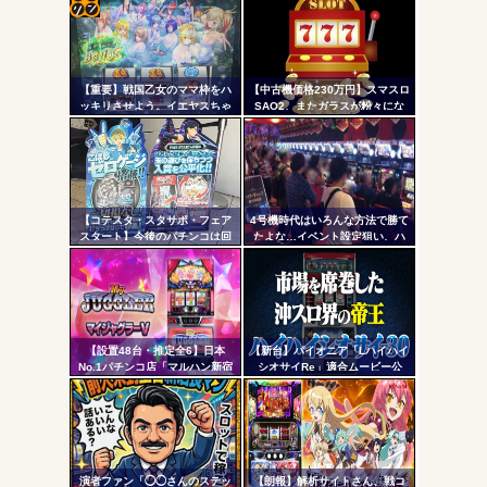
「今までありがとう」と...
コテ
無職のパチンコカス(22)なんやが、ワイの人生どれくらい
ヤバいか教えて？...
リン
AngelBeats!とかいうクソアニメの思い出ｗｗｗ
【重要】戦国乙女のママ枠をハ
【中古機価格230万円】スマスロ
- 固
ッキリさせよう。イエヤスちゃ
SAO2、またガラスが粉々にな
んやヒデヨシちゃんはママなの
る…
定リ
か。ノブ様はママではないのか
ンク
を
自動
Powered by livedoor 相互RSS
更新
【コテスタ・スタサポ・フェア
4号機時代はいろんな方法で勝て
スタート】今後のパチンコは回
たよな…イベント設定狙い、ハ
ツー
数固定系必須でいいよな。そし
イエナ、超技術介入機、新装狙
て釘は完全に廃止するべき
い…
ル
【設置48台・推定全6】日本
【新台】パイオニア「Lハイハイ
No.1パチンコ店「マルハン新宿
シオサイRe」適合ムービー公
東宝ビル店」のマイジャグラ
開！沖スロ界の帝王がスマスロ
ー、とんでもない事になるｗｗ
ATで復活
ｗｗｗ
演者ファン「◯◯さんのステッ
【朗報】解析サイトさん、戦コ