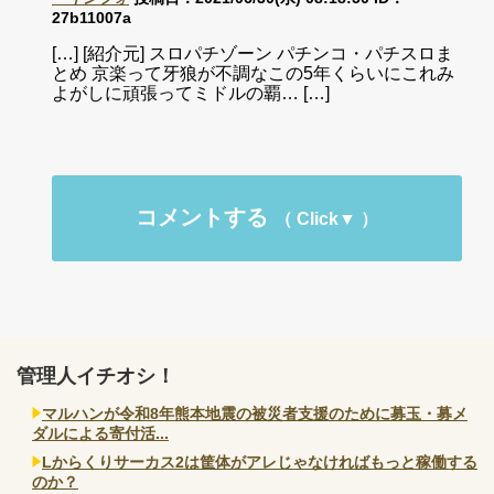
27b11007a
[…] [紹介元] スロパチゾーン パチンコ・パチスロま
とめ 京楽って牙狼が不調なこの5年くらいにこれみ
よがしに頑張ってミドルの覇… […]
コメントする
管理人イチオシ！
マルハンが令和8年熊本地震の被災者支援のために募玉・募メ
ダルによる寄付活...
Lからくりサーカス2は筐体がアレじゃなければもっと稼働する
のか？