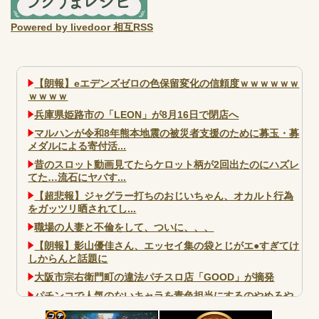
Powered by livedoor 相互RSS
【朗報】eエデンズゼロの色保留変化の信頼度ｗｗｗｗｗｗ
ｗｗｗｗ
兵庫県姫路市の「LEON」が8月16日で閉店へ
マルハンが令和8年熊本地震の被災者支援のために募玉・募
メダルによる寄付活...
昔のスロット動画見てたらケロット柄が2回出たのにハズレ
てた…流石にヤバす...
【超悲報】ジャグラー打ちのおじいちゃん、オカルト行為
をガッツリ晒されてし...
職場の人妻と不倫をして、ついに、、、
【朗報】影山優佳さん、エッセイ集の袋とじがエ●すぎてけ
しからんと話題に
大阪市宗右衛門町の違法パチスロ店「GOOD」が摘発
パチンコで人気のないキャラを青色担当にするのやめろや
ワイ、パチンコ屋店員の目の前で会員カードを握り潰し