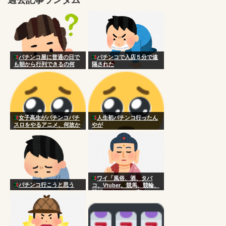
パチンコ屋に普通の日で
パチンコで入店５分で遠
も朝から行列できるの何
隔された
で？
女子高生がパチンコパチ
人生初パチンコ行ったん
スロをやるアニメ、何故か
やが
ない
ワイ「風俗、酒、タバ
パチンコ行こうと思う
コ、Vtuber、競馬、競輪、
競艇、パチンコ、宝くじ一
切やりません興味ありませ
ん」