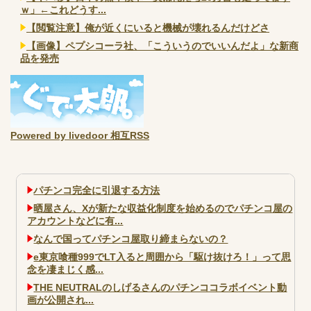
ｗ」←これどうす...
【閲覧注意】俺が近くにいると機械が壊れるんだけどさ
【画像】ペプシコーラ社、「こういうのでいいんだよ」な新商
品を発売
Powered by livedoor 相互RSS
パチンコ完全に引退する方法
晒屋さん、Xが新たな収益化制度を始めるのでパチンコ屋の
アカウントなどに有...
なんで国ってパチンコ屋取り締まらないの？
e東京喰種999でLT入ると周囲から「駆け抜けろ！」って思
念を凄まじく感...
THE NEUTRALのしげるさんのパチンココラボイベント動
画が公開され...