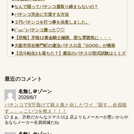
なんで国ってパチンコ屋取り締まらないの？
パチンコ完全に引退する方法
２円パチンコを打つ事を決意しました。
(´;ω;`)パチンコ勝った♡♡
【悲報】牙狼12黄金騎士極限、変な雰囲気に・・・
大阪市宗右衛門町の違法パチスロ店「GOOD」が摘発
【北斗転生2も落ちた？】最近のパチスロ型式試験はミミズ
的な何かが通りにく...
【実戦報告】e黄門ちゃま寿限無 初日の評判まとめ！コン
プ報告あり！弱予告...
最近のコメント
アズールレーン スロット評価はコイン持ちの悪い疑似ボ天
井の軽い絆？
名無し＠ゾーン
2026/6/7
パチンコで9万負けて殺人鬼と化したワイ「殺す…全員殺
す…」←こいつを救え！！！
まぁ、詐欺だからなスマスロは 店よりもメーカーが悪いからや
Powered by livedoor 相互RSS
るならメーカー全員焼滅だね