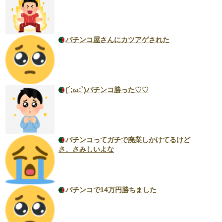
パチンコ屋さんにカツアゲされた
(´;ω;`)パチンコ勝った♡♡
パチンコってガチで廃業しかけてるけど
さ、さみしいよな
パチンコで14万円勝ちました