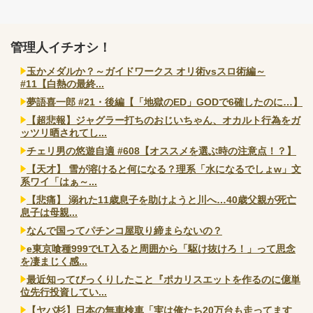
管理人イチオシ！
玉かメダルか？～ガイドワークス オリ術vsスロ術編～
#11【白熱の最終...
夢語喜一郎 #21・後編【「地獄のED」GODで6確したのに…】
【超悲報】ジャグラー打ちのおじいちゃん、オカルト行為をガ
ッツリ晒されてし...
チェリ男の悠遊自適 #608【オススメを選ぶ時の注意点！？】
【天才】 雪が溶けると何になる？理系「水になるでしょw」文
系ワイ「はぁ～...
【悲痛】 溺れた11歳息子を助けようと川へ…40歳父親が死亡
息子は母親...
なんで国ってパチンコ屋取り締まらないの？
e東京喰種999でLT入ると周囲から「駆け抜けろ！」って思念
を凄まじく感...
最近知ってびっくりしたこと『ポカリスエットを作るのに億単
位先行投資してい...
【ヤバ杉】日本の無車検車「実は俺たち20万台も走ってます