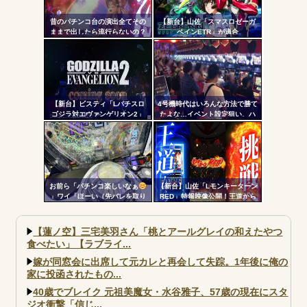
昔のパチンコ台の演出全てその
【新台】山佐「スマスロゼーガ
ままで出したら流行らないの？
ペインETR」が適合
【新台】ビスティ「Lパチスロ
4号機時代はいろんな方法で勝て
ゴジラ対エヴァンゲリオン2」
たよな…イベント設定狙い、ハ
PV第一弾公開！Gの衝撃再
イエナ、超技術介入機、新装狙
来！！！
い…
お前ら「パチンコ楽しいなぁ
【新台】山佐「Lモンキーターン
」ワイ「ほーい（先バレを取り
RED」特報映像公開！王道から
上げる）」
挑戦へ
【蓮ノ空】三宅美羽さん「桃とアールグレイの和えたやつ
食べたい」【ラブライ...
嫁が同窓会に出席して元カレと再会して失踪。1年後に俺の
家に投函されたもの...
40歳でブレイク 元祖美魔女・水谷雅子、57歳の現在にスタ
ジオ衝撃「信じ...