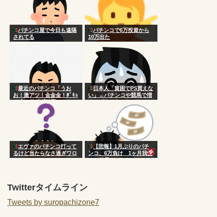
パチンコ屋で今日も遠隔
パチンコで6万投資から
されてる
10万出た
最近のパチンコ「うお
日本人「貧困でPS買えな
お！激アツ！金金金！ﾎﾟｷｭ
い」←パチンコや競馬で増
ｰﾝ！」ワイ「確変か？」
やせばええだけなのにアホ
エヴァのパチンコ打って
【悲報】1月ぶりのパチ
るけど当たらなさ過ぎワロ
ンコ、6万負け 1ヶ月我慢
タ
した結果がこれなのか？
Twitterタイムライン
Tweets by suropachizone7