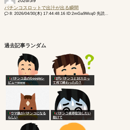
2026/5/9
パチンコスロットで出汁が出る瞬間
8: 2026/04/30(木) 17:44:48.16 ID:2mGa9Mcq0 先読...
過去記事ランダム
パチンコ店のGoogleレ
2円パチンコと10スロっ
ビューwww
て何で終わったの？
ウマ娘がパチンコになる
パチンコ依存症治したい
らしい
助けて