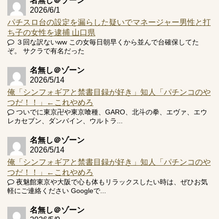
名無し＠ゾーン
2026/6/1
パチスロ台の設定を漏らした疑いでマネージャー男性と打
ち子の女性を逮捕 山口県
３回な訳ないww この女毎日朝早くから並んで台確保してた
ぞ。 サクラで有名だった
名無し＠ゾーン
2026/5/14
俺「シンフォギアと禁書目録が好き」知人「パチンコのや
つだ！！」←これやめろ
ついでに東京卍や東京喰種、GARO、北斗の拳、エヴァ、エウ
レカセブン、ダンバイン、ウルトラ...
名無し＠ゾーン
2026/5/14
俺「シンフォギアと禁書目録が好き」知人「パチンコのや
つだ！！」←これやめろ
夜魅館東京や大阪で心も体もリラックスしたい時は、ぜひお気
軽にご連絡ください Googleで...
名無し＠ゾーン