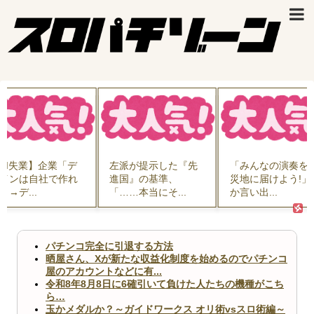
左派が提示した『先
「みんなの演奏を被
現役の精神科医
進国』の基準、
災地に届けよう!」と
『高市首相は精
「……本当にそ...
か言い出...
害者だ』と無...
パチンコ完全に引退する方法
晒屋さん、Xが新たな収益化制度を始めるのでパチンコ
屋のアカウントなどに有...
令和8年8月8日に6確引いて負けた人たちの機種がこち
ら…
玉かメダルか？～ガイドワークス オリ術vsスロ術編～