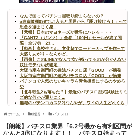
キチガイ扱いされるの謎すぎ
れで良い
ツー
るんですけども
ル
なんで国ってパチンコ屋取り締まらないの？
e東京喰種999でLT入ると周囲から「駆け抜けろ！」って
思念を凄まじく感...
【悲報】日本のマヨネーズが世界にバレる・・・
『GANTZ（ガンツ）』全巻「100円」セールが終了間
際！全37巻「23...
【動画】高校生さん、文化祭でコーヒーカップを作って
大盛りあがり←なんかど...
【画像】このLINEでなんで女が怒ってるのか分かんない
奴はモテない奴確定...
大阪市宗右衛門町の違法パチスロ店「GOOD」が摘発
大阪市宗右衛門町の違法パチスロ店「GOOD」が摘発
パチンコで人気のないキャラを青色担当にするのやめろ
や
【北斗転生2も落ちた？】最近のパチスロ型式試験はミミ
ズ的な何かが通りにく...
無職のパチンコカス(22)なんやが、ワイの人生どれくら
いヤバいか教えて？...
AngelBeats!とかいうクソアニメの思い出ｗｗｗ
ホーム
雑談
パチスロ
【朗報】パチスロ業界「6.2号機から有利区間が
なんと3倍になります！！」パチスロ始まって