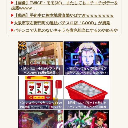
【画像】TWICE・モモ(30)、またしてもエチエチボデーを
披露wwww...
【動画】手術中に熊本地震直撃やばすぎｗｗｗｗｗｗｗ
大阪市宗右衛門町の違法パチスロ店「GOOD」が摘発
パチンコで人気のないキャラを青色担当にするのやめろや
ワイ、パチンコ屋店員の目の前で会員カードを握り潰し
「今までありがとう」と...
無職のパチンコカス(22)なんやが、ワイの人生どれくらい
コテ
ヤバいか教えて？...
リン
AngelBeats!とかいうクソアニメの思い出ｗｗｗ
パチンコ店「今日がグランドオ
パチスロってなんで転落タイプ
- 固
ープンから15周年記念日で
みたいなスペックの台ないの？
す！」←ワイ「五万負けてま
定リ
す」
ンク
自動
Powered by livedoor 相互RSS
更新
パチンコ打ち「今年になって500
【朗報】コンプリート体験した
円4回転とかザラ」「デカへそな
いパチンカーさんが7万5000発
ツー
のに10回転とかザラ」←これほ
出ている台に着席した結果ｗｗ
んまかよ？
ｗ
ル