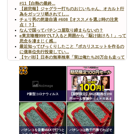
#11【白熱の最終...
【超悲報】ジャグラー打ちのおじいちゃん、オカルト行
為をガッツリ晒されてし...
チェリ男の悠遊自適 #608【オススメを選ぶ時の注意
点！？】
なんで国ってパチンコ屋取り締まらないの？
e東京喰種999でLT入ると周囲から「駆け抜けろ！」って
思念を凄まじく感...
最近知ってびっくりしたこと『ポカリスエットを作るの
に億単位先行投資してい...
【ヤバ杉】日本の無車検車「実は俺たち20万台も走って
ますｗ」←これどうす...
【閲覧注意】俺が近くにいると機械が壊れるんだけどさ
【画像】ペプシコーラ社、「こういうのでいいんだよ」
な新商品を発売
コテ
リン
P新型コロナウィルス
【期間限定】MGS動画が100
- 固
円セール実施中！！とりあえ
ず全部買うやろｗｗｗｗｗ
定リ
Powered by livedoor 相互RSS
ンク
自動
更新
パチンコを音量MAXで打つと
パチンコは数千円勝てればそ