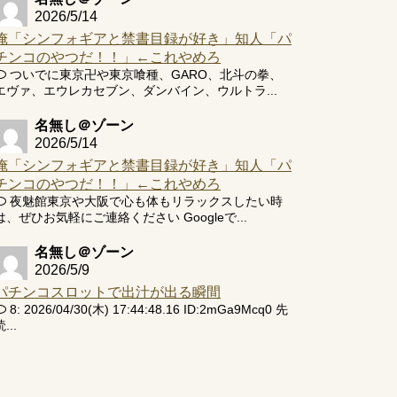
2026/5/14
俺「シンフォギアと禁書目録が好き」知人「パ
チンコのやつだ！！」←これやめろ
ついでに東京卍や東京喰種、GARO、北斗の拳、
エヴァ、エウレカセブン、ダンバイン、ウルトラ...
名無し＠ゾーン
2026/5/14
俺「シンフォギアと禁書目録が好き」知人「パ
チンコのやつだ！！」←これやめろ
夜魅館東京や大阪で心も体もリラックスしたい時
は、ぜひお気軽にご連絡ください Googleで...
名無し＠ゾーン
2026/5/9
パチンコスロットで出汁が出る瞬間
8: 2026/04/30(木) 17:44:48.16 ID:2mGa9Mcq0 先
...