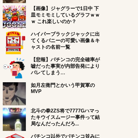
【画像】ジャグラーで1日中 下
皿モミモミしているグラフｗｗ
ｗ これ楽しいのか？
ハイパーブラックジャックに出
てくるバニーの可愛い画像＆キ
ャストの名前一覧
【悲報】パチンコの完全確率が
嘘だった事実が内部告発により
バレてしまう…
如月左衛門とかいう甲賀軍の
MVP
北斗の拳2ZS将で7777Gハマっ
たキウイスムージー事件って結
局なんだったんだろ...
パチンコ以外でパチンコ並みに