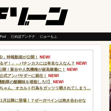
 Pod
だめぽアンテナ
にゅーもふ
ED」特報動画が公開！
NEW!
るぞ！」←パチンカスには有名な人なん？
NEW!
が公開！新台や人気機種が超高稼働に！
NEW!
公式アンバサダーに就任！
NEW!
攻殻機動隊の醍醐味を堪能しろ!!】
NEW!
ちゃん、オカルト行為をガッツリ晒されてしまう…
年1月以降に登場！？ゼーガペインは抱き合わせな