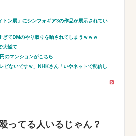
車のレンタル 五所川原 青森
JpnI) Part6 みんなの予想
ィトン展」にシンフォギア3の作品が展示されてい
すぎてDMのやり取りを晒されてしまうｗｗｗ
で大慌て
億円のマンションがこちら
レビないですｗ」NHKさん「いやネットで配信し
ン殴ってる人いるじゃん？