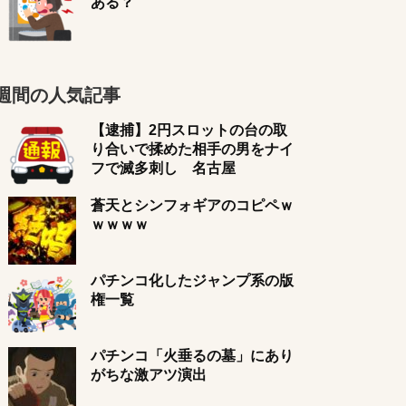
ある？
週間の人気記事
【逮捕】2円スロットの台の取
り合いで揉めた相手の男をナイ
フで滅多刺し 名古屋
蒼天とシンフォギアのコピペｗ
ｗｗｗｗ
パチンコ化したジャンプ系の版
権一覧
パチンコ「火垂るの墓」にあり
がちな激アツ演出