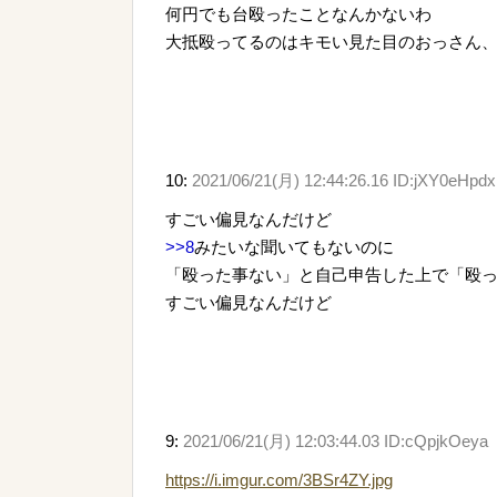
何円でも台殴ったことなんかないわ
大抵殴ってるのはキモい見た目のおっさん
10:
2021/06/21(月) 12:44:26.16 ID:jXY0eHpdx
すごい偏見なんだけど
>>8
みたいな聞いてもないのに
「殴った事ない」と自己申告した上で「殴
すごい偏見なんだけど
9:
2021/06/21(月) 12:03:44.03 ID:cQpjkOeya
https://i.imgur.com/3BSr4ZY.jpg