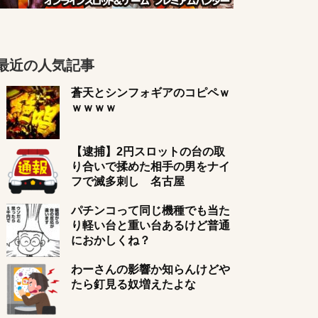
最近の人気記事
蒼天とシンフォギアのコピペｗ
ｗｗｗｗ
【逮捕】2円スロットの台の取
り合いで揉めた相手の男をナイ
フで滅多刺し 名古屋
パチンコって同じ機種でも当た
り軽い台と重い台あるけど普通
におかしくね？
わーさんの影響か知らんけどや
たら釘見る奴増えたよな