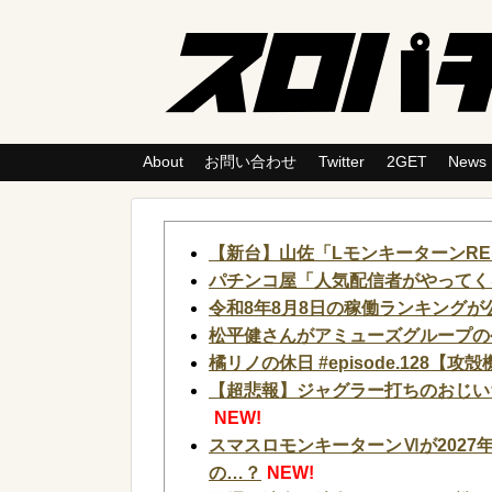
About
お問い合わせ
Twitter
2GET
News
【新台】山佐「LモンキーターンR
パチンコ屋「人気配信者がやってく
令和8年8月8日の稼働ランキング
松平健さんがアミューズグループの
橘リノの休日 #episode.128【
【超悲報】ジャグラー打ちのおじい
NEW!
スマスロモンキーターンⅥが2027
の…？
NEW!