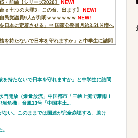
5・前編【シリーズ2026】
NEW!
 e 七つの大罪3」この台、出ます】
NEW!
自民党議員9人が判明ｗｗｗｗｗｗ
NEW!
日本に定着させる」⇒ 国家公務員月給3.51％増へ
核を持たないで日本を守れますか」と中学生に詰問
題で遂に米国参戦、まさかのこっち擁護であっち批
したら普通に美人の部類だった→ご覧くださいw w
核を持たないで日本を守れますか」と中学生に詰問
ルズバンドのボーカルさん、客席ダイブした結果
してしまう…
NEW!
の水門開放（爆量放流」中国都市「三峡上流で豪雨！
文する」 ぼく「いつも1～2個しか使わないけど本当
危機」台風13号「中国本土...
てる」→結果『こう』なったんだがコレワイが悪いん
がない。このままでは国連が完全崩壊する。助け
が大変素晴らしいと話題にw w w w w w
た。