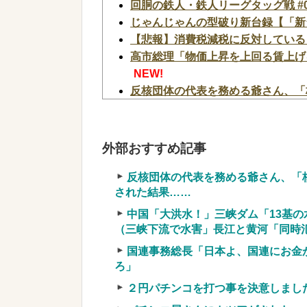
回胴の鉄人・鉄人リーグタッグ戦 #0
じゃんじゃんの型破り新台録【「新台
【悲報】消費税減税に反対している
高市総理「物価上昇を上回る賃上げを
NEW!
反核団体の代表を務める爺さん、「
された結果……
NEW!
【速報】中比スカボロー礁を巡る問
判！！
NEW!
外部おすすめ記事
【画像】女芸人の吉住さん、メイク
w w w w w w
NEW!
反核団体の代表を務める爺さん、「
された結果……
【お前らも気をつけような！】ガー
『こう』なってしまいお気持ち表明
中国「大洪水！」三峡ダム「13基
【悲報】取引先専務「Aを20個注
（三峡下流で水害」長江と黄河「同時氾濫
に20であってる？」 取専「あっ
国連事務総長「日本よ、国連にお金
か？？？？？？？？
NEW!
ろ」
【画像】本田望結の妹、姉妹で並んだ姿
２円パチンコを打つ事を決意しまし
w
NEW!