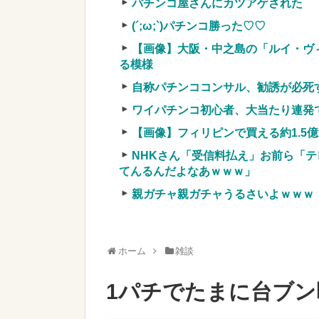
パチンコ屋さんにカツアゲされた
実質確率という罠
車上のテントでキャンプ 民泊施設が
(´;ω;`)パチンコ勝った♡♡
【競馬・難解】6/30(水)第44回帝王賞(
【画像】大阪・中之島の「ルイ・ヴ
名機が生まれなかった悲しい枠
る模様
自称パチンココンサル、勧誘が必死
ワイパチンコ初心者、大当たり連発
【画像】フィリピンで買える約1.5
Powered by livedoor 相互RSS
NHKさん「受信料払え」お前ら「テ
てんるんだよなあｗｗｗ」
親ガチャ親ガチャうるさいよｗｗｗ
ホーム
雑談
1パチでたまに台ブ