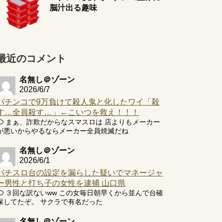
脳汁出る趣味
最近のコメント
名無し＠ゾーン
2026/6/7
パチンコで9万負けて殺人鬼と化したワイ「殺
す…全員殺す…」←こいつを救え！！！
まぁ、詐欺だからなスマスロは 店よりもメーカー
が悪いからやるならメーカー全員焼滅だね
名無し＠ゾーン
2026/6/1
パチスロ台の設定を漏らした疑いでマネージャ
ー男性と打ち子の女性を逮捕 山口県
３回な訳ないww この女毎日朝早くから並んで台確
保してたぞ。 サクラで有名だった
名無し＠ゾーン