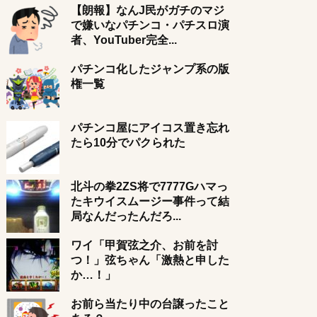
【朗報】なんJ民がガチのマジ
で嫌いなパチンコ・パチスロ演
者、YouTuber完全...
パチンコ化したジャンプ系の版
権一覧
パチンコ屋にアイコス置き忘れ
たら10分でパクられた
北斗の拳2ZS将で7777Gハマっ
たキウイスムージー事件って結
局なんだったんだろ...
ワイ「甲賀弦之介、お前を討
つ！」弦ちゃん「激熱と申した
か…！」
お前ら当たり中の台譲ったこと